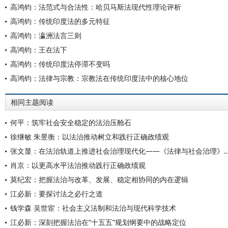
高鸿钧：法范式与合法性：哈贝马斯法现代性理论评析
高鸿钧：传统印度法的多元特征
高鸿钧：瀛洲法言三则
高鸿钧：王在法下
高鸿钧：传统印度法停滞不变吗
高鸿钧：法律与宗教：宗教法在传统印度法中的核心地位
相同主题阅读
何平：筑牢社会安全稳定的法治压舱石
徐继敏 朱昱衡：以法治推动树立和践行正确政绩观
张文显：在法治轨道上推进社会治理现代化——《法律与社会
肖京：以更高水平法治推动践行正确政绩观
莫纪宏：把握法治与改革、发展、稳定相协同的内在逻辑
江必新：要探讨法之必行之道
钱学森 吴世宦：社会主义法制和法治与现代科学技术
江必新：深刻把握法治在“十五五”规划纲要中的战略定位