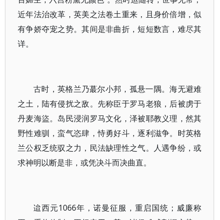
近年法治改革，英美之法卷土重来，且身价倍增，似
有争娇夺宠之势。其间是非曲折，短短数言，难尽其
详。
古时，英格兰乃蕞尔小邦，孤悬一隅。海无避难
之土，陆有侵扰之敌。先称臣于罗马老狼，后被虏于
丹麦海盜。岛民浸润罗马文化，泽被耶教义理，然其
野性难驯，蛮气恣肆，恃勇好斗，逐利滋争。时英格
兰公权乏统驭之力，民法缺理性之气。人遇争纷，或
求神明以断是非，或凭决斗而决曲直。
迨西元1066年，诺曼征服，重启国统；威廉称