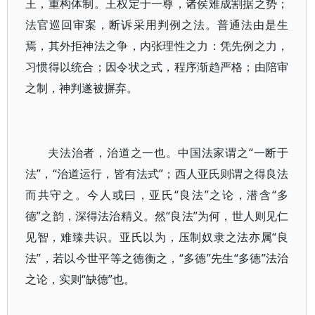
王，重构体制。王权定于一尊，诸侯难成割据之势；
法官巡回审案，断诉采用判例之法。普通法由是生
焉，其外拒神法之争，内张理性之力：凭先例之力，
习惯得以统合；因令状之式，程序渐趋严格；由陪审
之制，神判遂被摒弃。
夫法治者，治道之一也。中国法家谓之“一断于
法”，“治道运行，皆有法式”；西人亚氏则谓之得良法
而共守之。今人或曰，亚氏“良法”之论，潜含“多
德”之韵，深得法治精义。然“良法”为何，世人则见仁
见智，难臻共识。亚氏以为，压制奴隶之法亦属“良
法”，若以今世平等之德衡之，“多德”先生“多德”法治
之论，实则“缺德”也。