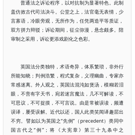
普通法之诉讼程序，以对抗制为显著特色。此制
盖仿效古代司法决斗。公堂之上，法官毫无表情，少
言寡语，冷眼旁观，无所作为，任凭两造平等质证，
双方拼力辩驳；诉讼期间，征尘弥漫，悬念颇多。陪
审制之采用，诉讼更添戏剧化之色彩。
英国法分类独特，术语奇异，体系繁琐，非外行
所能知晓；判例浩繁，程式复杂，义理幽曲，专家亦
常感迷离。外人观之，英国法混沌如煲汤，模糊若泪
眼，不啻有字天书，宛若迷宫魔法，几不可解读，不
可思议，不可捉摸，不可言说。由是常被误读，频遭
误译，屡受误解。近代以还，国人此类笑闻译趣层出
不穷。譬如以为英国之“先例”（precedent）类同中
国古代之“例”；将《大宪章》第三十九条中之