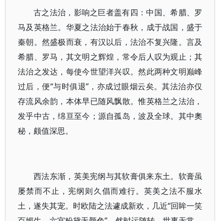
古之法治，影响之巨者盖有四：中国、希腊、罗
马及英格兰。华夏之法治始于春秋，成于战国，盛于
秦朝。然盛极而衰，有汉以后，法治不复兴隆。言及
希腊、罗马，其文明之辉煌，常令后人叹为观止；其
法治之发达，每使今世望洋兴叹。然此两种文明巅峰
过后，便“与时俱退”，亦成过眼烟云矣。其法治亦仅
存流风余韵，本体早已随风飘散。惟英格兰之法治，
发乎中古，绵亘至今；源自孤岛，波及全球。其中奧
秘，颇值深思。
西法东渐，英美宪纲与其软膏俱来东土。软膏虽
屡禁而不止，宪纲则久倡而难行。英美之法不服水
土，遂失其宠。时欧陆之法遽成新欢，几近“回眸一笑
百媚生，六宫粉黛无颜色”。然时运随转，世事无常，