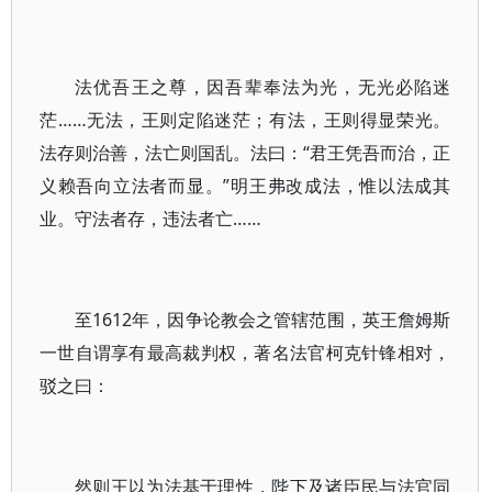
法优吾王之尊，因吾辈奉法为光，无光必陷迷
茫……无法，王则定陷迷茫；有法，王则得显荣光。
法存则治善，法亡则国乱。法曰：“君王凭吾而治，正
义赖吾向立法者而显。”明王弗改成法，惟以法成其
业。守法者存，违法者亡……
至1612年，因争论教会之管辖范围，英王詹姆斯
一世自谓享有最高裁判权，著名法官柯克针锋相对，
驳之曰：
然则王以为法基于理性，陛下及诸臣民与法官同