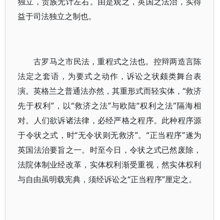
独立，贵族无计左右。由是观之，英国之法治，实得
益于司法独立之制也。
古罗马之市民法，重程式之法也。控辩两造言陈
法定之套语，为要式之动作，诉讼之状颇类舞台表
演。英格兰之普通法亦然，其重形式而轻实体，“救济
先于权利”，以“救济之法”与欧陆“权利之法”隔海相
对。人们欲诉诸法律，必经严格之程序。此种程序源
于令状之式，时“无令状则无救济”。“正当程序”遂为
英国法治要旨之一。时至今日，令状之式已然废除，
法院体制业经改革，实体权利渐受重视，然实体权利
与自由虽明载宪典，须经诉讼之“正当程序”厘定之。