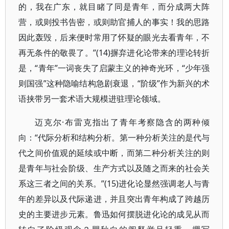
的，我在广东，就目睹了同是青年，而分成两大阵
营，或则投书告密，或则助官捕人的事实！我的思路
因此轰毁，后来便时常用了怀疑的眼光去看青年，不
再无条件的敬畏了。”(14)摒弃进化论带来的理论转折
是，“青年”一词丧失了启蒙主义的神奇光环，“少年强
则国强”这种隐喻结构急剧衰退，“阶级”作为新兴的术
语挟带另一套术语大规模进驻理论领域。
迈克尔·布雷克指出了青年考察隐含的两种倾
向：“代际分析和结构分析。第一种分析关注的是代与
代之间价值观的延续或中断，而第二种分析关注的则
是青年与社会阶级、生产方式以及随之而来的社会关
系这三者之间的关系。”(15)进化论显然强调老人与青
年的差异以及代际递进，并且突出青年构成了跨越历
史的主要进步元素。鲁迅如何摆脱进化论的成见从而