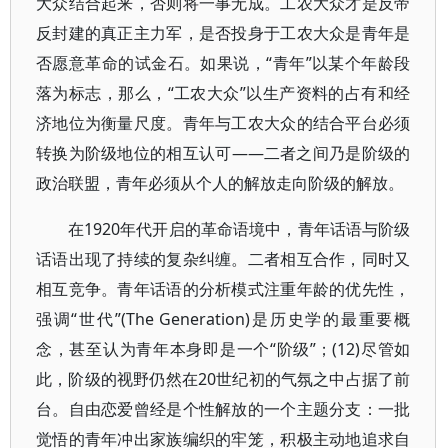
大众结合起来，否则将一事无成。工农大众才是反帝
反封建的真正主力军，是否投身于工农大众是青年是
否愿意革命的试金石。如果说，“青年”以某个年龄段
落为标志，那么，“工农大众”以生产资料的占有和经
济地位为衡量尺度。青年与工农大众的结合平台必须
转换为阶级地位的相互认可——二者之间乃是阶级的
政治联盟，青年必须从个人的解放走向阶级的解放。
在1920年代开启的革命语境中，青年话语与阶级
话语出现了持续的复杂纠缠。二者相互合作，同时又
相互竞争。青年话语的分析模式注重年龄的优先性，
强调“世代”(The Generation)是历史学的最重要概
念，甚至认为青年本身即是一个“阶级”；(12)尽管如
此，阶级的视野仍然在20世纪初的气氛之中占据了前
台。自由恋爱曾经是个性解放的一个主题分支：一批
觉悟的青年冲出家族编织的牢笼，积极主动地追求自