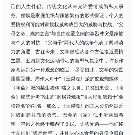
己的人生伴侣。传统文化从未允许爱情成为私人事
务。婚姻是家庭组织与家族繁衍的形式保证，个人的
爱情权利可能对家族权威构成巨大的威胁与挑战。“父
母之命，媒妁之言”与自由恋爱之间的激烈冲突是家族
与个人的对抗，“父与子”两代人的战争代表了两种势
力的角逐。古往今来，文学曾经从各个方位接近爱情
主题。五四新文化运动带动的新型气氛之中，许多作
家意识到另一种观念的临近。尽管如此，文学的突围
屡屡受挫。周作人对于“《玉梨魂》派的鸳鸯蝴蝶体，
《聊斋》派的某生者体”嗤之以鼻。(13)如果说，《聊
斋》那些赶考书生的“洞房花烛夜”很大程度依赖于“金
榜题名”的功名，那么，《玉梨魂》的主人公仍然缺乏
冲破封建礼教的勇气。巴金的《家》似乎流露出希
望：鸣凤之死终于唤醒了觉民、觉慧兄弟——他们终
于意识到“我是青年”，并且决心以青年的身份争取自