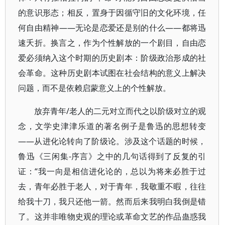
的意识形态；相反，置身于因循守旧的文化环境，任
何自由精神——无论是恋爱还是别的什么——都将迅
速夭折。换言之，作为个性解放的一个剧目，自由恋
爱必须纳入这个时期的历史剧本：阶级政治形成的社
会革命。这种历史剧本试图在社会结构的意义上解决
问题，而不是依赖启蒙意义上的个性解放。
放弃青年/老人的二元对立而代之以阶级对立的观
念，文学史津津乐道的著名例子是鲁迅的思想转变
——从进化论转向了阶级论。涉及这个话题的时候，
鲁迅《三闲集-序言》之中的几句话得到了反复的引
证：“我一向是相信进化论的，总以为将来必胜于过
去，青年必胜于老人，对于青年，我敬重不暇，往往
给我十刀，我只还他一箭。然而后来我明白我倒是错
了。这并非唯物史观的理论或革命文艺的作品蛊惑我