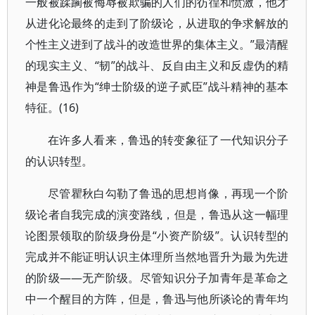
一般被蹂躏被侮辱被欺骗的人们的彷徨和愤激，他才
从进化论最终的走到了阶级论，从进取的争求解放的
个性主义进到了战斗的改造世界的集体主义。”最清醒
的现实主义、“韧”的战斗、反自由主义和反虚伪的精
神是鲁迅作为“绅士阶级的逆子贰臣”战斗精神的基本
特征。(16)
在许多人看来，鲁迅的转变象征了一代知识分子
的认识转型。
尽管瞿秋白勾勒了鲁迅的思想肖像，再现一个阶
级论者自我完成的演变路线，但是，鲁迅从这一幅理
论图景领取的阶级身份是“小资产阶级”。认识转型的
完成并不能证明认识主体理所当然地晋升为最为先进
的阶级——无产阶级。尽管知识分子加青年是革命之
中一个醒目的方阵，但是，鲁迅与他所谈论的青年均