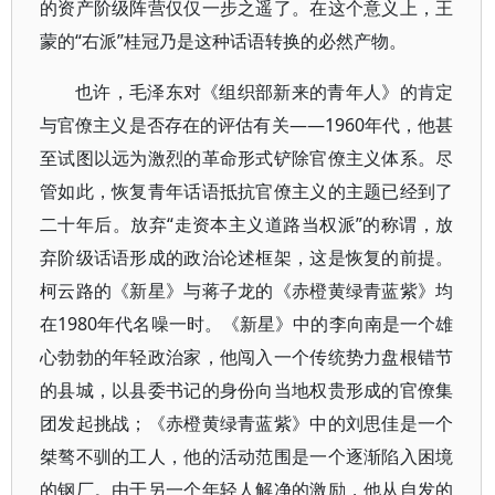
的资产阶级阵营仅仅一步之遥了。在这个意义上，王
蒙的“右派”桂冠乃是这种话语转换的必然产物。
也许，毛泽东对《组织部新来的青年人》的肯定
与官僚主义是否存在的评估有关——1960年代，他甚
至试图以远为激烈的革命形式铲除官僚主义体系。尽
管如此，恢复青年话语抵抗官僚主义的主题已经到了
二十年后。放弃“走资本主义道路当权派”的称谓，放
弃阶级话语形成的政治论述框架，这是恢复的前提。
柯云路的《新星》与蒋子龙的《赤橙黄绿青蓝紫》均
在1980年代名噪一时。《新星》中的李向南是一个雄
心勃勃的年轻政治家，他闯入一个传统势力盘根错节
的县城，以县委书记的身份向当地权贵形成的官僚集
团发起挑战；《赤橙黄绿青蓝紫》中的刘思佳是一个
桀骜不驯的工人，他的活动范围是一个逐渐陷入困境
的钢厂。由于另一个年轻人解净的激励，他从自发的