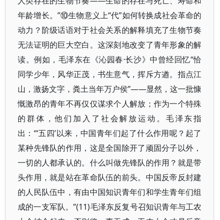
人类存在的生物节奏——生命的存在与死亡、寿命和
年龄增长。”⑩生物意义上“代”如何转换成社会革命的
动力？阶级话语对于社会关系的解释填充了生物节奏
无法证明的巨大空白。这深刻地改变了青年形象的解
读。例如，毛泽东在《沁园春·长沙》中曾经回忆“恰
同学少年，风华正茂，书生意气，挥斥方遒。指点江
山，激扬文字，粪土当年万户侯”——显然，这一批慷
慨激昂的青年不再仅仅谋求个人解放；作为一个特殊
的群体，他们加入了社会解放运动。毛泽东指
出：“‘五四’以来，中国青年们起了什么作用呢？起了
某种先锋队的作用，这是全国除开了顽固分子以外，
一切的人都承认的。什么叫做先锋队的作用？就是带
头作用，就是站在革命队伍的前头。中国反帝反封建
的人民队伍中，有由中国知识青年们和学生青年们组
成的一支军队。”(11)毛泽东反复号召知识青年与工农