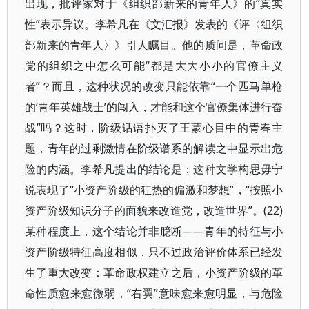
出现，批评家对于《组织部新来的青年人》的“真实
性”表示异议。李希凡在《文汇报》发表的《评〈组织
部新来的青年人〉》引人瞩目。他的质问是，革命政
党的组织之中怎么可能“都是大大小小的官僚主义
者”？而且，这种状况的改变只能依靠“一个匹马单枪
的‘青年英雄战士’的闯入，才能和这个官僚集体进行奋
战”吗？这时，阶级话语扑灭了王蒙心目中的青春主
题，青年的过剩激情在阶级谱系的解读之中显示出危
险的内涵。李希凡提出的结论是：这种文学构思毋宁
说表现了“小资产阶级的狂热的偏激和梦想”，“按照小
资产阶级知识分子的面貌来改造党，改造世界”。(22)
某种程度上，这个结论并非臆断——青年的特征与小
资产阶级特征高度相似，只不过政治评价体系已经发
生了重大改变：革命政权建立之后，小资产阶级的革
命性质愈来愈微弱，“右翼”意味愈来愈明显，与危险