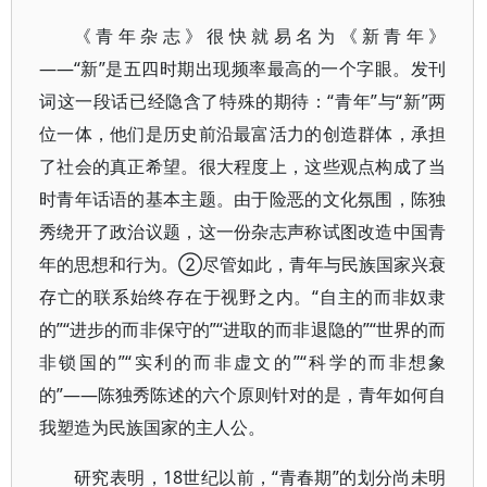
《青年杂志》很快就易名为《新青年》
——“新”是五四时期出现频率最高的一个字眼。发刊
词这一段话已经隐含了特殊的期待：“青年”与“新”两
位一体，他们是历史前沿最富活力的创造群体，承担
了社会的真正希望。很大程度上，这些观点构成了当
时青年话语的基本主题。由于险恶的文化氛围，陈独
秀绕开了政治议题，这一份杂志声称试图改造中国青
年的思想和行为。②尽管如此，青年与民族国家兴衰
存亡的联系始终存在于视野之内。“自主的而非奴隶
的”“进步的而非保守的”“进取的而非退隐的”“世界的而
非锁国的”“实利的而非虚文的”“科学的而非想象
的”——陈独秀陈述的六个原则针对的是，青年如何自
我塑造为民族国家的主人公。
研究表明，18世纪以前，“青春期”的划分尚未明