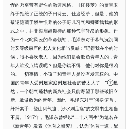
悍的乃至带有野性的激进风格。《红楼梦》的贾宝玉
终于拒绝了正统的子曰诗云、仕途经济，但是，他的
叛逆隐藏于娇生惯养的公子哥儿习气和卿卿我我的形
式之中，并非梁启超期待的那种气宇轩昂的形象。作
为一个叱咤风云的革命领袖，毛泽东对于暮气沉沉同
时又等级森严的老人文化相当反感：“记得我在小的时
候，很不喜欢老人，因为他们是会欺负青年人的，青
年人谁没点错误呢？但是你错不得，他们对你是很凶
的。一切事情，小孩子和青年人是没有发言权的。中
国的青年人受封建家庭封建社会的苦太大了。”⑦显
然，一个朝气蓬勃的新兴社会只能寄望于那些破旧立
新、敢做敢为的青年。因此，毛泽东对于“偻身俯首，
纤纤素手，登山则气迫，涉水则足痉”的文弱书生相当
不屑。1917年，毛泽东曾经以“二十八画生”为笔名在
《新青年》发表《体育之研究》，认为“体育一道，配