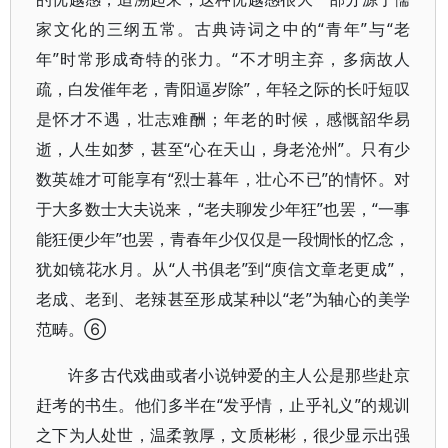
家文化的三纲五常。古典诗词之中的“青年”与“老
年”时常形成奇特的张力。“不才明主弃，多病故人
疏，白发催年老，青阳逼岁除”，年轻之际的长吁短叹
是怀才不遇，壮志难酬；年老的时候，感慨韶华易
逝，人生如梦，甚至“心在天山，身老沧州”。只有少
数英雄才可能享有“烈士暮年，壮心不已”的情怀。对
于大多数士大夫说来，“老夫聊发少年狂”也罢，“一事
能狂便少年”也罢，青春年少仅仅是一段惆怅的忆念，
犹如镜花水月。从“人书俱老”到“庾信文章老更成”，
老成、老到、老辣甚至形成某种以“老”为轴心的美学
范畴。⑥
许多古代戏曲或者小说钟爱的主人公是那些赴京
赶考的书生。他们多半在“发乎情，止乎礼义”的规训
之下为人处世，温柔敦厚，文质彬彬，很少显示出强