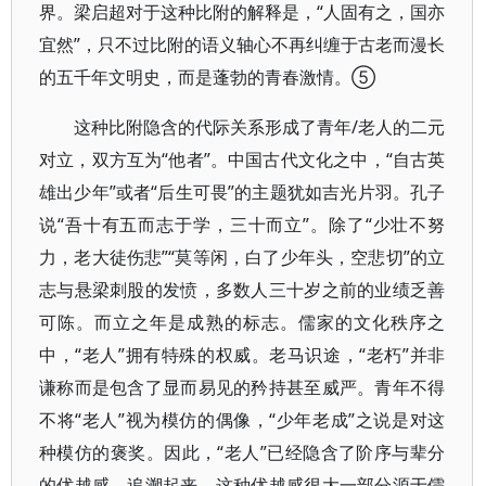
界。梁启超对于这种比附的解释是，“人固有之，国亦
宜然”，只不过比附的语义轴心不再纠缠于古老而漫长
的五千年文明史，而是蓬勃的青春激情。⑤
这种比附隐含的代际关系形成了青年/老人的二元
对立，双方互为“他者”。中国古代文化之中，“自古英
雄出少年”或者“后生可畏”的主题犹如吉光片羽。孔子
说“吾十有五而志于学，三十而立”。除了“少壮不努
力，老大徒伤悲”“莫等闲，白了少年头，空悲切”的立
志与悬梁刺股的发愤，多数人三十岁之前的业绩乏善
可陈。而立之年是成熟的标志。儒家的文化秩序之
中，“老人”拥有特殊的权威。老马识途，“老朽”并非
谦称而是包含了显而易见的矜持甚至威严。青年不得
不将“老人”视为模仿的偶像，“少年老成”之说是对这
种模仿的褒奖。因此，“老人”已经隐含了阶序与辈分
的优越感，追溯起来，这种优越感很大一部分源于儒