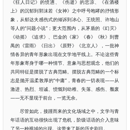
《狂人日记》的愤懑、《伤逝》的悲凉、《在酒楼
上》的沉郁到郭沫若《女神》之中呼号咆哮的抒情形
象，从郁达夫感伤式的倾诉到冰心、王统照、许地山
等人的“问题小说”；更大范围内，从茅盾的《幻灭》
《动摇》《追求》、巴金的《家》《春》《秋》到曹
禺的《雷雨》《日出》《原野》《北京人》，一批神
情各异的青年形象出现在文学地平线上。不论这些青
年形象寄身于哪一种情节、意象与思想观念，他们的
共同特征是摆脱了古典范畴。摆脱古典范畴的一个标
志是抛开温柔敦厚的“中庸”，青春的一切表现——从
激进、热烈、坦诚、愤慨到幼稚、失落、感伤、颓废
——无不显现于前台，一览无余。
尽管如此，接踵而来的文化场域之中，文学与青
年话语的互动很快出现了危机，阶级话语的介入意味
了另一种视域的出现。这带来了新的历史剧目。