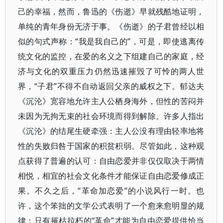
己的幸福，然而，鲁迅的《伤逝》早就残酷地证明，
单纯的青年身份无济于事。《伤逝》的子君曾经以相
似的句式声称：“我是我自己的”，可是，即使逃离传
统文化的监控，在爱的名义之下组建自己的家庭，经
济与文化的双重压力仍然迅速摧毁了可怜的两人世
界，“子君”不得不自动返回父亲的威权之下。郁达夫
《沉沦》宽容地允许主人公栖身海外，但性的苦闷并
未因为无拘无束的社会环境而得到解除。许多人指出
《沉沦》的结尾生硬牵强：主人公没有理由轻率地将
性的失败归咎于国家的积贫积弱。尽管如此，这种观
点获得了普遍的认可：自由恋爱并非仅仅取决于两情
相悦，相宜的社会文化条件才能保证自由恋爱修成正
果。不久之后，“革命加恋爱”的小说风行一时。也
许，这个笨拙的文学公式表明了一个愈来愈明显的规
律：只有摧枯拉朽的“革命”才能为自由恋爱提供恰当