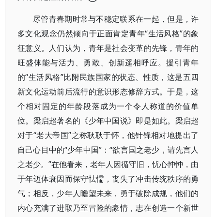
尽管青春期时常与不稳定联系在一起，但是，许
多文化观念仍然倾向于正面肯定青年“生活风格”的象
征意义。人们认为，青年是社会变革的先锋，青年的
旺盛体能与活力、勇敢、创新遥相呼应。援引青年
的“生活风格”比附民族国家的状态、性质，这是五四
新文化运动前后流行的意识形态修辞方式。于是，这
个相对固定的年龄段落成为一个令人称道的价值单
位。梁启超著名的《少年中国说》即是如此。梁启超
对于“老大帝国”之称耿耿于怀，他针锋相对地提出了
自己心目中的“少年中国”：“欲言国之老少，请先言人
之老少。”在他看来，老年人因循守旧，忧心忡忡，由
于年迈体衰因而保守怯懦，丧失了冲击传统秩序的勇
气；相反，少年人瞻望未来，勇于破除成规，他们的
内心充满了进取乃至冒险的豪情，志在创造一个新世