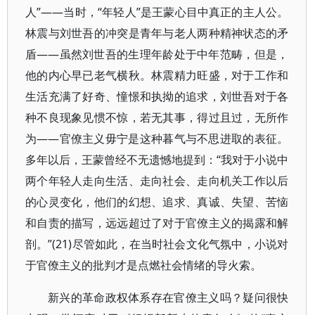
人”——当时，“年轻人”是王蒙心目中真正的主人公。
林震与刘世吾的冲突是青年与老人两种精神状态的矛
盾——虽然刘世吾的生理年龄处于中年范畴，但是，
他的内心早已老气横秋。林震精力旺盛，对于工作和
生活充满了好奇、憧憬和执拗的追求，刘世吾对于各
种不良现象见惯不惊，若无其事，得过且过，无所作
为——官僚主义毋宁是这种暮气与不思进取的表征。
多年以后，王蒙曾经不无遗憾地提到：“我对于小说中
两个年轻人走向生活、走向社会、走向机关工作以后
的心灵变化，他们的幻想、追求、真诚、失望、苦恼
和自责的描写，远远超过了对于官僚主义的揭露和解
剖。”(21)尽管如此，在当时社会文化气氛中，小说对
于官僚主义的批判才是点燃社会情绪的导火索。
新兴的革命政权体系存在官僚主义吗？疑问很快