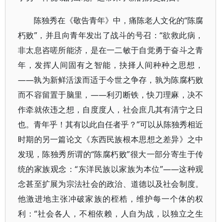
陈独秀在《敬告青年》中，痛陈老人文化的“陈腐
朽败”，并且向青年发出了战斗的号召：“欲救此病，
非太息咨嗟所能济，是在一二敏于自觉勇于奋斗之青
年，发挥人间固有之智能，抉择人间种种之思想，
——孰为新鲜活泼而适于今世之争存，孰为陈腐朽败
而不容留置于脑里，——利刃断铁，快刀理麻，决不
作牵就依违之想，自度度人，社会庶几其有清宁之日
也。青年乎！其有以此自任者乎？”可以从陈独秀相近
时期的另一篇论文《东西民族根本思想之差异》之中
发现，陈独秀所谓的“陈腐朽败”很大一部分寄生于传
统的家族观念：“东洋民族以家族为本位”——这种观
念甚至扩展为宗法社会的政治、道德以及社会制度。
他激进地主张冲破家族的桎梏，维护每一个体的权
利：“社会各人，不相依赖，人自为战，以独立之生