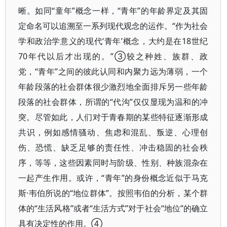
晰。如同“童年”概念一样，“青年”的年龄界定及其固
定命名可以追溯至一系列现代观念的运作。“作为社会
学和政治学意义的现代‘青年’概念，大约是在18世纪
70年代以后才出现的。”③较之种姓、族群、政
党，“青年”之间的彼此认同和内聚力远为薄弱，一个
年龄段落的社会群体很少激烈地全面排斥另一些年龄
段落的社会群体，所谓的“代沟”仅仅显现为温和的冲
突。尽管如此，人们对于青春期的某些特征逐渐形成
共识，例如感情骚动、焦虑和混乱、叛逆、心理创
伤、恐慌、缺乏足够的责任性、冲击稳固的社会秩
序，等等，这些因素同时与阶级、性别、种族混杂在
一起产生作用。或许，“青年”的身份概念近似于马克
斯·韦伯所说的“地位群体”。按照韦伯的分析，某个群
体的“生活风格”或者“生活方式”对于社会“地位”的确立
具有决定性的作用。④