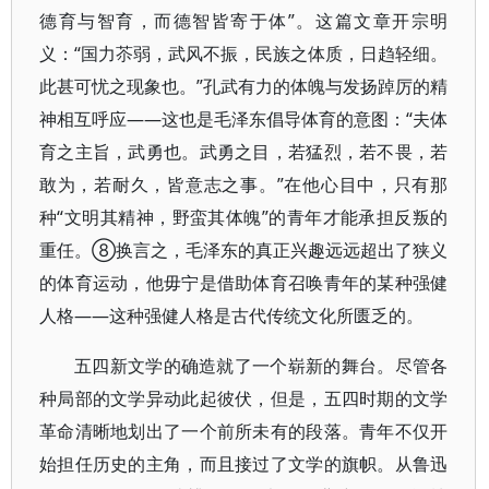
德育与智育，而德智皆寄于体”。这篇文章开宗明
义：“国力苶弱，武风不振，民族之体质，日趋轻细。
此甚可忧之现象也。”孔武有力的体魄与发扬踔厉的精
神相互呼应——这也是毛泽东倡导体育的意图：“夫体
育之主旨，武勇也。武勇之目，若猛烈，若不畏，若
敢为，若耐久，皆意志之事。”在他心目中，只有那
种“文明其精神，野蛮其体魄”的青年才能承担反叛的
重任。⑧换言之，毛泽东的真正兴趣远远超出了狭义
的体育运动，他毋宁是借助体育召唤青年的某种强健
人格——这种强健人格是古代传统文化所匮乏的。
五四新文学的确造就了一个崭新的舞台。尽管各
种局部的文学异动此起彼伏，但是，五四时期的文学
革命清晰地划出了一个前所未有的段落。青年不仅开
始担任历史的主角，而且接过了文学的旗帜。从鲁迅