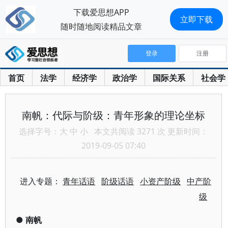
下载爱思想APP
立即下载
随时随地阅读精品文章
登录
注册
首页
法学
经济学
政治学
国际关系
社会学
南帆：代际与阶级：青年形象的理论坐标
选择字号：
大
中
小
本文共阅读 3271 次 更新时间：
2019-09-05 07:40
进入专题：
青年话语
阶级话语
小资产阶级
中产阶
级
●
南帆