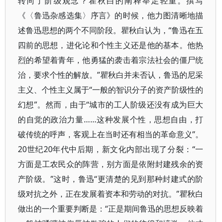
转向了阶级观念？瞿秋白的阐释举足轻重。撰写
《〈鲁迅杂感选集〉序言》的时候，他力图清晰地描
述鲁迅思想的两个不同阶段。瞿秋白认为，“鲁迅在五
四前的思想，进化论和个性主义还是他的基本。他热
烈的希望着青年，他勇猛的袭击着宗法社会的僵尸统
治，要求个性的解放。”瞿秋白并未否认，鲁迅的尼采
主义、个性主义属于“一般的智识分子的资产阶级性的
幻想”。然而，由于“城市的工人阶级还没有成为巨大
的自觉的政治力量……这种发展个性，思想自由，打
破传统的呼声，客观上在当时还有相当的革命意义”。
20世纪20年代中后期，新文化内部出现了分裂：“一
方面是工农民众的阵营，别方面是依附封建残余的资
产阶级。”这时，鲁迅“更清楚的见到那种封建式的阶
级对抗之外，正在发展着资本和劳动的对抗。”瞿秋白
做出的一个重要判断是：“正是期间鲁迅的思想反映着