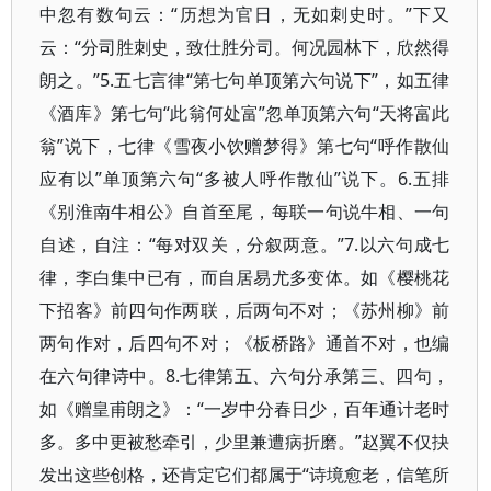
中忽有数句云：“历想为官日，无如刺史时。”下又
云：“分司胜刺史，致仕胜分司。何况园林下，欣然得
朗之。”5.五七言律“第七句单顶第六句说下”，如五律
《酒库》第七句“此翁何处富”忽单顶第六句“天将富此
翁”说下，七律《雪夜小饮赠梦得》第七句“呼作散仙
应有以”单顶第六句“多被人呼作散仙”说下。6.五排
《别淮南牛相公》自首至尾，每联一句说牛相、一句
自述，自注：“每对双关，分叙两意。”7.以六句成七
律，李白集中已有，而自居易尤多变体。如《樱桃花
下招客》前四句作两联，后两句不对；《苏州柳》前
两句作对，后四句不对；《板桥路》通首不对，也编
在六句律诗中。8.七律第五、六句分承第三、四句，
如《赠皇甫朗之》：“一岁中分春日少，百年通计老时
多。多中更被愁牵引，少里兼遭病折磨。”赵翼不仅抉
发出这些创格，还肯定它们都属于“诗境愈老，信笔所