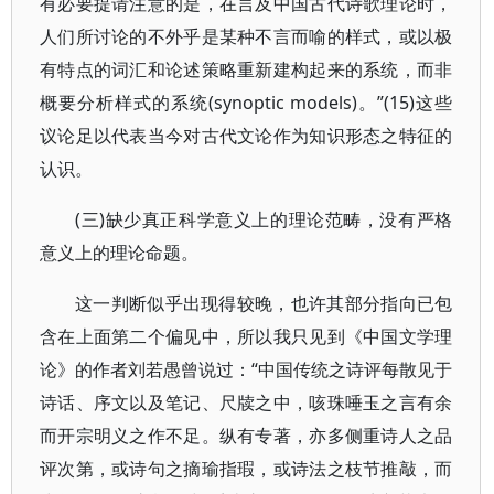
有必要提请注意的是，在言及中国古代诗歌理论时，
人们所讨论的不外乎是某种不言而喻的样式，或以极
有特点的词汇和论述策略重新建构起来的系统，而非
概要分析样式的系统(synoptic models)。”(15)这些
议论足以代表当今对古代文论作为知识形态之特征的
认识。
(三)缺少真正科学意义上的理论范畴，没有严格
意义上的理论命题。
这一判断似乎出现得较晚，也许其部分指向已包
含在上面第二个偏见中，所以我只见到《中国文学理
论》的作者刘若愚曾说过：“中国传统之诗评每散见于
诗话、序文以及笔记、尺牍之中，咳珠唾玉之言有余
而开宗明义之作不足。纵有专著，亦多侧重诗人之品
评次第，或诗句之摘瑜指瑕，或诗法之枝节推敲，而