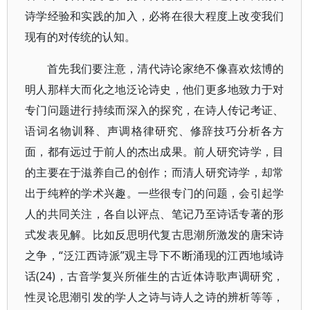
诗学经验和实践的加入，必将在很大程度上改变我们
现有的对传统的认知。
首先我们要注意，清代诗论家绝不像喜欢炫博的
明人那样大而化之地泛论诗史，他们更多地致力于对
专门问题进行持续而深入的探究，在诗人传记考证、
语词名物训释、声调格律研究、修辞技巧分析各方
面，都有远过于前人的杰出成果。前人研究诗学，目
的主要在于滋养自己的创作；而清人研究诗学，却常
出于纯粹的学术兴趣。一些很专门的问题，会引起学
人的共同关注，各自以评点、笔记乃至诗话专著的形
式发表见解。比如反思明代复古思潮所激发的唐宋诗
之争，“泛江西诗派”观主导下不断涌现的江西地域诗
话(24)，古音学复兴所催生的古近体诗歌声调研究，
性灵论思潮引发的学人之诗与诗人之诗的辨析等等，