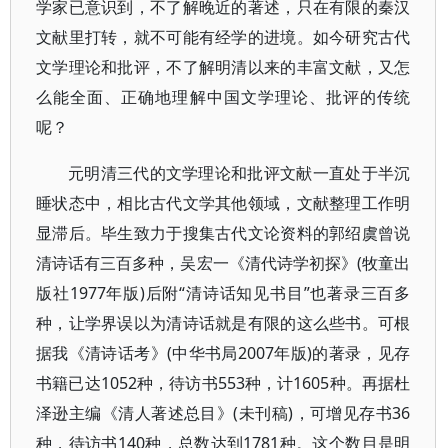
学家已意识到，不了解晚近的著述，只在有限的秦汉
文献里打转，就不可能有经学的进境。如今研究古代
文学理论和批评，不了解明清以来的丰富文献，又怎
么能全面、正确地理解中国文学理论、批评的传统
呢？
元明清三代的文学理论和批评文献一直处于半沉
睡状态中，相比古代文学其他领域，文献整理工作明
显滞后。毕生致力于搜集古代文论资料的郭绍虞曾说
清诗话有三百多种，吴宏一《清代诗学初探》(牧童出
版社1977年版)后附“清诗话知见书目”也著录三百多
种，让学界误以为清诗话就是有限的这么些书。可根
据我《清诗话考》(中华书局2007年版)的著录，见存
书籍已达1052种，待访书553种，计1605种。再据杜
泽逊主编《清人著述总目》(未刊稿)，可增见存书36
种，待访书140种，总数达到1781种。这个数目是明