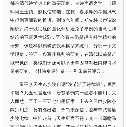
都是清代诗学史上的重要现象。古诗声调之学，自康
熙间王士禛、赵执信肇端，在乾、嘉浓厚的考据风气
中得到更细致的推进。到道光年间，郑先朴《声调谱
阐说》终于以彻底的量化分析避免了举例的随意性和
结论的不周延性(25)，至今看来仍是很有科学精神的
研究。像这样以精确的数学模型来统计、分析一个文
学现象，验证一条写作规则的研究，在清代以前是难
以想象的。类似例子还可以举出李因笃对杜甫律诗字
尾的研究。《杜诗集评》卷一一引朱彝尊评云：
富平李天生论少陵自诩“晚节渐于诗律细”，曷言
乎细？凡五七言近体，唐贤落韵其一纽者不连用，夫
人而然。至于一三五七句用仄字，上去入三声少陵必
隔别用之，莫有叠出者。予尚未深信，退与李武曾诵
少陵七律，中惟八首与天生所言不符：其一《郑驸马
宅宴洞中》诗叠用三入声，其一《江村》诗叠用二入