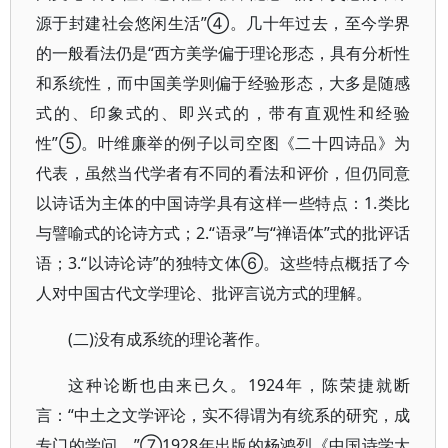
源于封建社会悠闲生活”④。几十年过去，至今学界
的一般看法仍是“西方美学偏于理论形态，具有分析性
和系统性，而中国美学则偏于经验形态，大多是随感
式的、印象式的、即兴式的，带有直观性和经验
性”⑤。叶维廉举的例子以司空图《二十四诗品》为
代表，虽然当代学者有不同的看法和评价，但仍同意
以诗话为主体的中国诗学具有这样一些特点：1.类比
与譬喻式的论诗方式；2.“语录”与“禅语体”式的批评话
语；3.“以诗论诗”的独特文体⑥。这些特点概括了今
人对中国古代文学理论、批评言说方式的理解。
(二)没有成系统的理论著作。
这种论断也由来已久。1924年，陈荣捷就断
言：“中土之文学评论，实不得谓为有统系的研究，成
专门的学问。”⑦1928年出版的杨鸿烈《中国诗学大