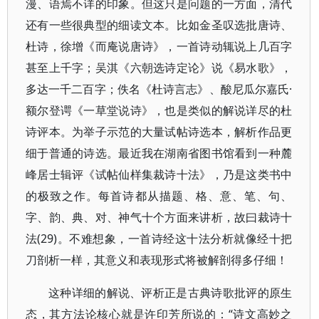
漫、语焉不详的印象。但这只是问题的一方面，清代
还有一些很典型的细读文本。比如金圣叹选批唐诗、
杜诗，徐增《而庵说唐诗》，一首诗动辄说上几百字
甚至上千字；吴淇《六朝选诗定论》说《易水歌》，
多达一千二百字；佚名《杜诗言志》、酸尼瓜尔嘉氏·
额尔登谔《一草堂说诗》，也是类似的解说详尽的杜
诗评本。为举子示范的大量试帖诗选本，解析作品更
细于普通的诗选。最近我在湖南省图书馆看到一种麓
峰居士辑评《试帖仙样集裁诗十法》，乃是这类书中
的极致之作。每首诗都从描题、格、意、笔、句、
字、韵、典、对、神气十个方面来讲析，故曰裁诗十
法(29)。不难想象，一首诗经这十法分析就像经十把
刀剖析一样，其意义和表现形式将被解剖得多仔细！
这种详细的解说、评析正是古典诗歌批评的原生
态，其方法论核心就是许印芳所说的：“诗文高妙之