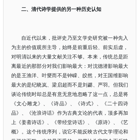
二、清代诗学提供的另一种历史认知
自近代以来，批评史乃至文学史研究被一种先入
为主的价值观所主导，始终是前重后轻、前实后虚，
对明清以来的大量文献关注不够。本来，传统总是距
离最近的那部分对我们影响最大：对沈德潜影响最大
的是王渔洋、叶燮而不是钟嵘、皎然，对王国维影响
最大的是纪晓岚、梁启超而不是刘勰、严羽。但我们
谈论传统时却总是有意无意地忽略了这一点，总是将
《文心雕龙》、《诗品》、《诗式》、《二十四诗
品》、《沧浪诗话》作为古典文论的代表，顶多再加
上《姜斋诗话》、《带经堂诗话》、《原诗》、《艺
概》。这个传统序列，说它不能反映古代文学理论和