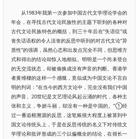
从1983年我第一次参加中国古代文学理论学会的
年会，在寻找古代文论民族性的主题下听到的各种对
古代文论民族特色的概括，到三十年后在“失语症”或
丧失话语权的令人沮丧的反思中听到的对古代文论“异
质性”的强调，虽然心态和出发点完全不同，但思维方
式和得出的结论却惊人地相似。明明是一个尚未登台
的无交流状态，却被偷换成没有声音的判断。香港学
者黄维樑的这样一个感慨，竟似成为中国文论不言自
明的判词：“在当今的西方文论中，完全没有我们中国
的声音。20世纪是文艺理论风起云涌的时代，各种主
张和主义，争妍斗丽，却没有一种是中国的。”①经
过一番追根溯源的反思，这笔账很大程度上被算到中
国文论传统头上，于是在反思传统的名义下对传统文
学理论和批评形成的三个以偏概全的结论，在很长一