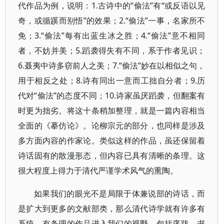
代作品为例，说明：1.古诗中的“偷法”有“或反语以见
奇，或循蹊而别悟”的效果；2.“偷法”一事，名家所不
免；3.“偷法”每有出蓝生冰之胜；4.“偷法”意不相同
者，不妨并美；5.蹈袭得失有不同，系于作者见识；
6.聂夷中诗多窃前人之美；7.“偷法”妙在以相似之句，
用于相反之处；8.诗有同出一意而工拙自分者；9.历
代对“偷法”的态度不同；10.诗家虽厌蹈袭，但翻案有
时更为拙劣。将这十条稍加整理，就是一篇内容相当
全面的《摹仿论》。论柳宗元的部分，也同样是涉及
多方面内容的作家论。类似这样的作品，虽还保留着
诗话固有的散漫形态，但内容已具有清晰的条理。这
很大程度上得力于清代严谨学术风气的熏陶。
如果我们的眼光不是局限于体兼说部的诗话，而
是扩大到更多的文献部类，那么清代诗学就有许多有
系统、有条理的作品进入我们的视野，包括序跋、书