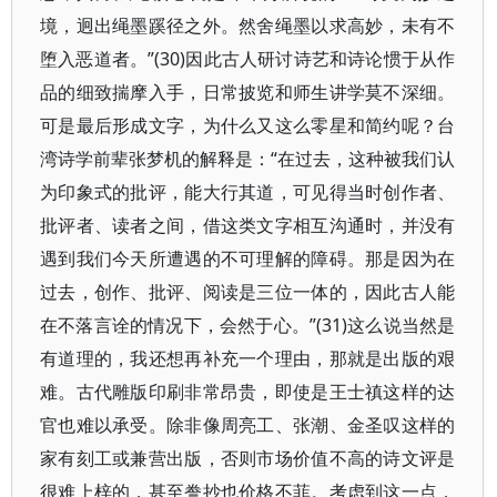
境，迥出绳墨蹊径之外。然舍绳墨以求高妙，未有不
堕入恶道者。”(30)因此古人研讨诗艺和诗论惯于从作
品的细致揣摩入手，日常披览和师生讲学莫不深细。
可是最后形成文字，为什么又这么零星和简约呢？台
湾诗学前辈张梦机的解释是：“在过去，这种被我们认
为印象式的批评，能大行其道，可见得当时创作者、
批评者、读者之间，借这类文字相互沟通时，并没有
遇到我们今天所遭遇的不可理解的障碍。那是因为在
过去，创作、批评、阅读是三位一体的，因此古人能
在不落言诠的情况下，会然于心。”(31)这么说当然是
有道理的，我还想再补充一个理由，那就是出版的艰
难。古代雕版印刷非常昂贵，即使是王士禛这样的达
官也难以承受。除非像周亮工、张潮、金圣叹这样的
家有刻工或兼营出版，否则市场价值不高的诗文评是
很难上梓的，甚至誊抄也价格不菲。考虑到这一点，