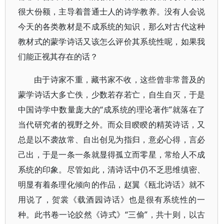
很大份额，主导着普通士人的诗学教养。没有人会说
今天的各类教材是不成系统的知识，那么对古代这种
教材式的蒙学诗话又该怎么评价其系统性呢，如果我
们能正视其存在的话？
由于诗家不重，藏书家不收，这些曾非常普及的
蒙学诗话大多亡佚，少数若存若亡，自生自灭，于是
中国诗学中数量庞大的“成系统的理论著作”就落在了
当代研究者的视野之外。而众目睽睽的精英诗话，又
总是以不袭故常、自出创见为指归，意必心得，言必
己出，于是一条一条就显得孤立而零星，常给人不成
系统的印象。尽管如此，清诗话中仍不乏思维缜密、
明显有着条理化倾向的作品，赵翼《瓯北诗话》就不
用说了，贺裳《载酒园诗话》也是很有系统性的一
种。此书卷一论皎然《诗式》“三偷”，共十则，以古