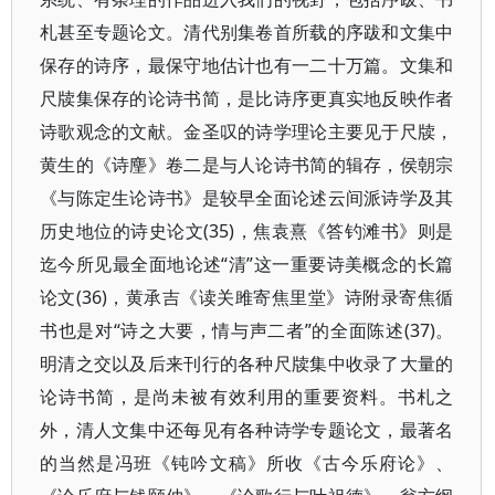
札甚至专题论文。清代别集卷首所载的序跋和文集中
保存的诗序，最保守地估计也有一二十万篇。文集和
尺牍集保存的论诗书简，是比诗序更真实地反映作者
诗歌观念的文献。金圣叹的诗学理论主要见于尺牍，
黄生的《诗麈》卷二是与人论诗书简的辑存，侯朝宗
《与陈定生论诗书》是较早全面论述云间派诗学及其
历史地位的诗史论文(35)，焦袁熹《答钓滩书》则是
迄今所见最全面地论述“清”这一重要诗美概念的长篇
论文(36)，黄承吉《读关雎寄焦里堂》诗附录寄焦循
书也是对“诗之大要，情与声二者”的全面陈述(37)。
明清之交以及后来刊行的各种尺牍集中收录了大量的
论诗书简，是尚未被有效利用的重要资料。书札之
外，清人文集中还每见有各种诗学专题论文，最著名
的当然是冯班《钝吟文稿》所收《古今乐府论》、