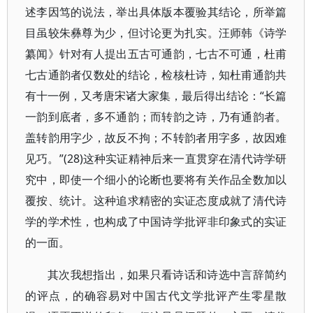
述李因笃的说法，举出具体版本覆验其结论，所举篇
目虽较朱彝尊为少，但讨论更为扎实。汪师韩《诗学
纂闻》针对有人提出五古可通韵，七古不可通，杜甫
七古通韵者仅数处的结论，检核杜诗，知杜甫通韵共
有十一例，又考唐宋诸大家集，最后得出结论：“长篇
一韵到底者，多不通韵；而转韵之诗，乃有通韵者。
盖转韵用字少，故反不拘；不转韵者用字多，故因难
见巧。”(28)这种实证精神后来一直贯穿在清代诗学研
究中，即使一个细小的论断也要将有关作品全数加以
覆按、统计。这种追求精密的实证态度成就了清代诗
学的学术性，也构成了中国诗学批评非印象式的实证
的一面。
其次我想指出，如果只看诗话和诗选中言辞简约
的评点，的确容易对中国古代文学批评产生零星散