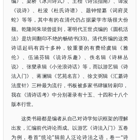
编》、梁桥《冰川诗式》、王槚《诗法指南》、谭浚
《说诗》、杜浚《杜氏诗谱》、题钟惺纂《词府灵
蛇》等等，其中有的在清代仍占据蒙学市场很大份
额。乾隆间朱琰曾提到，署明代王世贞编的《圆机活
法》是坊间翻印不绝的畅销书(33)。清代所编的这类
诗话起码有四十多种，较重要的有费经虞辑《雅
伦》、伍涵芬辑《说诗乐趣》、佚名辑《诗林丛
说》、张燮承辑《小沧浪诗话》等，而以游艺辑《诗
法入门》、蒋澜辑《艺苑名言》、徐文弼辑《汇纂诗
法度针》三种最为流行，书板被多家书肆辗转刷印，
我在《清诗话考》中分别著录有十五、十四和十八个
版本行世。
这类书籍都是编者从自己对诗学知识框架的理解
出发，汇编前代诗论而成。以游艺《诗法入门》五卷
为例，卷首“统论”辑前人泛论诗法之语，卷一“诗