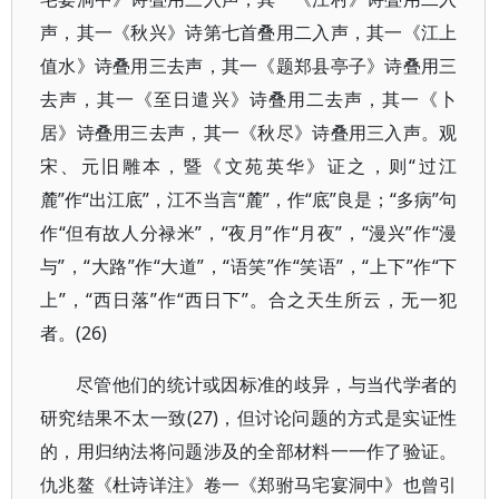
声，其一《秋兴》诗第七首叠用二入声，其一《江上
值水》诗叠用三去声，其一《题郑县亭子》诗叠用三
去声，其一《至日遣兴》诗叠用二去声，其一《卜
居》诗叠用三去声，其一《秋尽》诗叠用三入声。观
宋、元旧雕本，暨《文苑英华》证之，则“过江
麓”作“出江底”，江不当言“麓”，作“底”良是；“多病”句
作“但有故人分禄米”，“夜月”作“月夜”，“漫兴”作“漫
与”，“大路”作“大道”，“语笑”作“笑语”，“上下”作“下
上”，“西日落”作“西日下”。合之天生所云，无一犯
者。(26)
尽管他们的统计或因标准的歧异，与当代学者的
研究结果不太一致(27)，但讨论问题的方式是实证性
的，用归纳法将问题涉及的全部材料一一作了验证。
仇兆鳌《杜诗详注》卷一《郑驸马宅宴洞中》也曾引