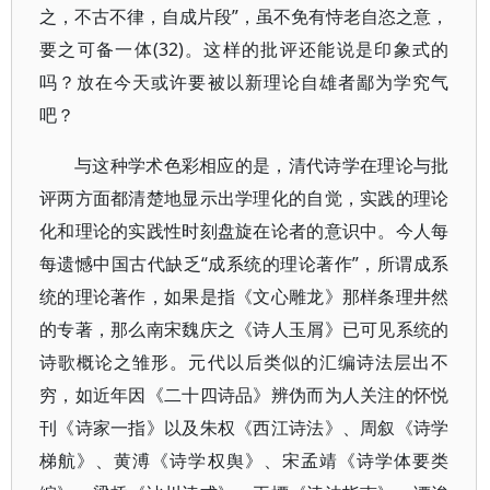
之，不古不律，自成片段”，虽不免有恃老自恣之意，
要之可备一体(32)。这样的批评还能说是印象式的
吗？放在今天或许要被以新理论自雄者鄙为学究气
吧？
与这种学术色彩相应的是，清代诗学在理论与批
评两方面都清楚地显示出学理化的自觉，实践的理论
化和理论的实践性时刻盘旋在论者的意识中。今人每
每遗憾中国古代缺乏“成系统的理论著作”，所谓成系
统的理论著作，如果是指《文心雕龙》那样条理井然
的专著，那么南宋魏庆之《诗人玉屑》已可见系统的
诗歌概论之雏形。元代以后类似的汇编诗法层出不
穷，如近年因《二十四诗品》辨伪而为人关注的怀悦
刊《诗家一指》以及朱权《西江诗法》、周叙《诗学
梯航》、黄溥《诗学权舆》、宋孟靖《诗学体要类