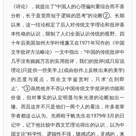
《诗论》，就提出了“中国人的心理偏向重综合而不喜
分析，长于直觉而短于逻辑的思考”的论断②。长期
以来，这一结论框定了后人对传统文学理论和批评基
本性格的认识，限制了人们全面认识传统的视野。四
十年后美国加州大学叶维廉又在1971年写作的《中国
文学批评方法略论》一文中指出：“中国的传统批评中
几乎没有娓娓万言的实用批评，我们的批评(或只应说
理论)只提供一些美学上(或由创作上反映出来的美学)
的态度与观点，而在文学鉴赏时，只求‘点到即
止’。”③虽然他并不否认中国传统文学批评的功能和
价值，但对事实的认定明显与朱光潜的论断如出一
辙。而且这并不只是他们一两个人的看法，许多老辈
学者都这么认为。先师程干帆先生在1979年3月的日
记中，记下他比较中西文艺理论得出的认识，以为中
国文论“科学性、逻辑性不强，随感式的，灵感的，来