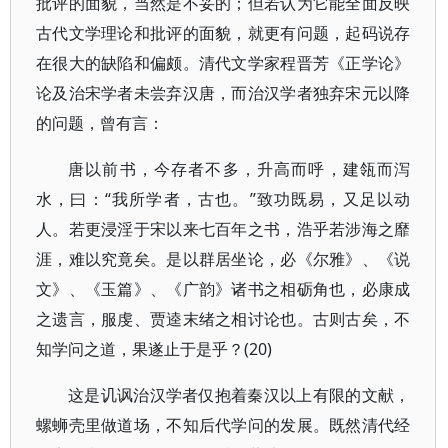
批评的面貌，当然是不妥的；但若认为它能全面反映
古代文学理论和批评的面貌，就更有问题，起码说存
在很大的缺陷和偏颇。清代文学家程晋芳《正学论》
论及治宋学者未尝弃汉唐，而治汉学者独弃宋元以降
的问题，曾有言：
唐以前书，今存者不多，升高而呼，建瓴而泻
水，曰：“我所学者，古也。”致功既易，又足以动
人。若更浸淫于宋以来七百年之书，浩乎若涉海之靡
涯，难以究竟矣。是以群居坐论，必《尔雅》、《说
文》、《玉篇》、《广韵》诸书之相砺角也，必康成
之遗言，服虔、贾逵末绪之相讨论也。古则古矣，不
知学问之道，果遂止于是乎？(20)
这是讥讽治汉学者仅抱着秦汉以上有限的文献，
螺蛳壳里做道场，不知后代学问的发展。既然清代经