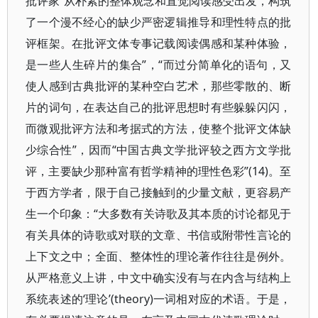
批评家“从朴素的整体观念和直觉阅读感受出发，构筑
了一个漫不经心的缺少严密逻辑推导和理性特点的批
评框架。在批评文体专事记载阅读偶感和某种体验，
是一些人生碎片的集合”，“而过分简单化的语句，又
使人感到古典批评的某种空白艺术，那些零散的、断
片的词句，在表达自己的批评思想时有些躲躲闪闪，
而微观批评方法和考据式的方法，使整个批评文体缺
少综合性”，因而“中国古典文学批评较之西方文学批
评，主要缺少那种富有哲学精神的理性色彩”(14)。至
于西方学者，限于自己接触到的少量文献，更容易产
生一个印象：“大多数有关诗歌及其本质的讨论都见于
有关具体的诗歌或对联的文章、书信或附带性言论的
上下文之中；全面、整体性的理论著作往往是例外。
从严格意义上讲，中文中确实没有与在内含与结构上
系统表述的‘理论’(theory)一词相对应的术语。于是，