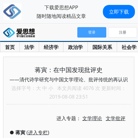
下载爱思想APP
立即下载
随时随地阅读精品文章
登录
注册
首页
法学
经济学
政治学
国际关系
社会学
蒋寅：在中国发现批评史
——清代诗学研究与中国文学理论、批评传统的再认识
选择字号：
大
中
小
本文共阅读 4076 次 更新时间：
2019-08-08 23:51
进入专题：
文学理论
文学批评
●
蒋寅
(
进入专栏
)