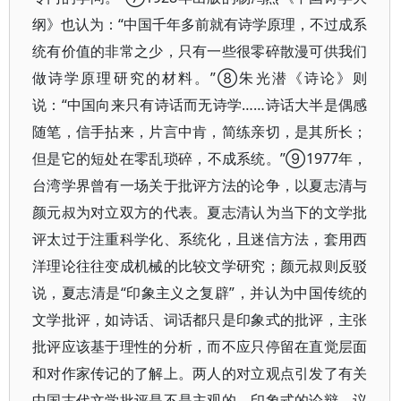
纲》也认为：“中国千年多前就有诗学原理，不过成系
统有价值的非常之少，只有一些很零碎散漫可供我们
做诗学原理研究的材料。”⑧朱光潜《诗论》则
说：“中国向来只有诗话而无诗学……诗话大半是偶感
随笔，信手拈来，片言中肯，简练亲切，是其所长；
但是它的短处在零乱琐碎，不成系统。”⑨1977年，
台湾学界曾有一场关于批评方法的论争，以夏志清与
颜元叔为对立双方的代表。夏志清认为当下的文学批
评太过于注重科学化、系统化，且迷信方法，套用西
洋理论往往变成机械的比较文学研究；颜元叔则反驳
说，夏志清是“印象主义之复辟”，并认为中国传统的
文学批评，如诗话、词话都只是印象式的批评，主张
批评应该基于理性的分析，而不应只停留在直觉层面
和对作家传记的了解上。两人的对立观点引发了有关
中国古代文学批评是不是主观的、印象式的论辩，议