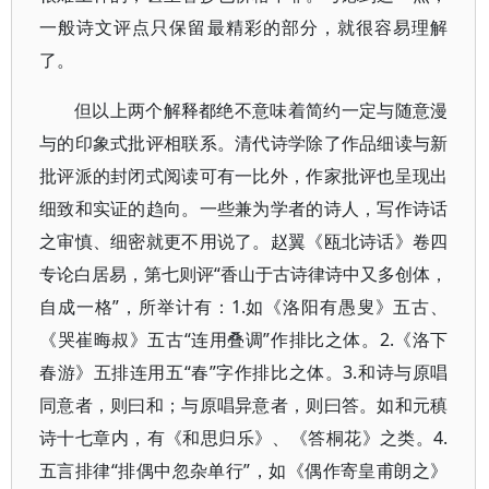
一般诗文评点只保留最精彩的部分，就很容易理解
了。
但以上两个解释都绝不意味着简约一定与随意漫
与的印象式批评相联系。清代诗学除了作品细读与新
批评派的封闭式阅读可有一比外，作家批评也呈现出
细致和实证的趋向。一些兼为学者的诗人，写作诗话
之审慎、细密就更不用说了。赵翼《瓯北诗话》卷四
专论白居易，第七则评“香山于古诗律诗中又多创体，
自成一格”，所举计有：1.如《洛阳有愚叟》五古、
《哭崔晦叔》五古“连用叠调”作排比之体。2.《洛下
春游》五排连用五“春”字作排比之体。3.和诗与原唱
同意者，则曰和；与原唱异意者，则曰答。如和元稹
诗十七章内，有《和思归乐》、《答桐花》之类。4.
五言排律“排偶中忽杂单行”，如《偶作寄皇甫朗之》