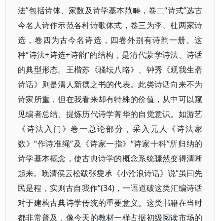
法”包括诗体、家数及诗学基本范畴，卷二“诗式”选古
今名人诗作示范各种诗歌体式，卷三为李、杜两家诗
选，卷四为古今名诗选，四卷外别有诗韵一册。这
种“诗法+诗选+诗韵”的结构，是清代蒙学诗法、诗话
的典型形态。王楷苏《骚坛八略》、钟秀《观我生斋
诗话》则是清人新撰之书的代表。此类诗话向来不为
诗家所重，但在我看来却有特殊的价值，从中可以窥
见编者总结、提炼历代诗学菁华的自觉意识。如游艺
《诗法入门》卷一总论部分，采入元人《诗法家
数》“作诗准绳”及《诗家一指》“诗家十科”所归纳的
诗学基本概念，使古典诗学的概念系统骤然变得清晰
起来。晚清侯云松跋张燮承《小沧浪诗话》说“虽曰先
民是程，实则古自我作”(34)，一语道破这类汇编诗话
对于建构古典诗学传统的重要意义。这类书籍在当时
都非常普及，像今天的教材一样占据初级阅读市场的