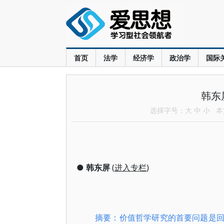
首页
法学
经济学
政治学
国际
韩东
选择字号：
大
中
小
本文
●
韩东屏
(
进入专栏
)
摘要：价值哲学研究的首要问题是