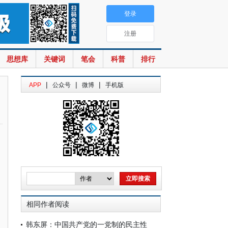
登录
注册
思想库
关键词
笔会
科普
排行
|
|
|
APP
公众号
微博
手机版
相同作者阅读
韩东屏：中国共产党的一党制的民主性