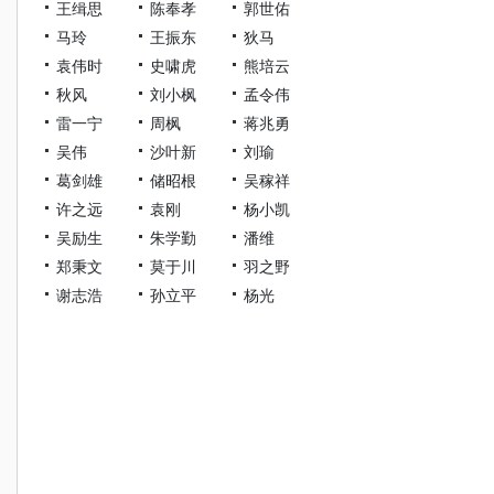
王缉思
陈奉孝
郭世佑
马玲
王振东
狄马
袁伟时
史啸虎
熊培云
秋风
刘小枫
孟令伟
雷一宁
周枫
蒋兆勇
吴伟
沙叶新
刘瑜
葛剑雄
储昭根
吴稼祥
许之远
袁刚
杨小凯
吴励生
朱学勤
潘维
郑秉文
莫于川
羽之野
谢志浩
孙立平
杨光