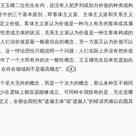
、王玉樑二位先生在内，还没有人把罗列或划分价值的种类或构
营中的三个基本派别，即客体主义派、主体主义派和关系主义
式定义价值。客体主义派认为价值是一种与人有关的客体或其属
的性质或主体的状况，关系主义派认为价值是一种主客体构成的
面人们说价值是最一般最综合的概念，另一方面又认为价值可以
差。这一悖论恐怕只能说明一个问题：人们实际上并没有把价值
当作了一个大而有外的次一般性概念。王玉樑先生后来也是如此
在存在领域则不是最高概念”。[④]
一个至大无外的概念，而是一个次大的概念，那么各种互不相同
至少在逻辑上都应该能够成立。可同样令我惊奇的是，无论是哪
定义，全都会因犯有“遗漏主体”或“遗漏人”的错误而难以自圆其