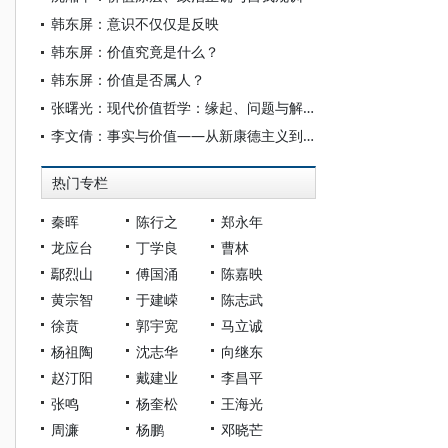
韩东屏：意识不仅仅是反映
韩东屏：价值究竟是什么？
韩东屏：价值是否属人？
张曙光：现代价值哲学：缘起、问题与解析
李文倩：事实与价值——从新康德主义到维特根斯坦
热门专栏
秦晖
陈行之
郑永年
龙应台
丁学良
曹林
鄢烈山
傅国涌
陈嘉映
黄宗智
于建嵘
陈志武
徐贲
郭宇宽
马立诚
杨祖陶
沈志华
向继东
赵汀阳
戴建业
李昌平
张鸣
杨奎松
王海光
周濂
杨鹏
邓晓芒