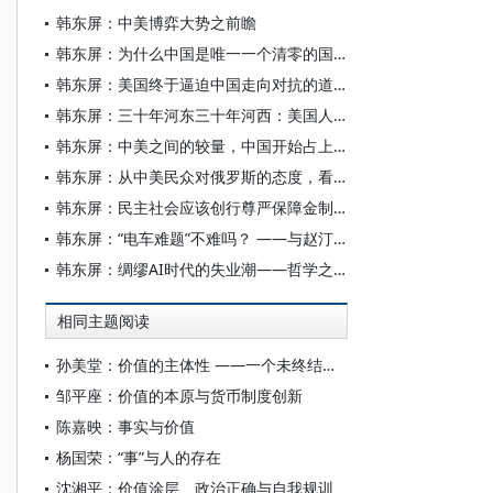
韩东屏：中美博弈大势之前瞻
韩东屏：为什么中国是唯一一个清零的国家
韩东屏：美国终于逼迫中国走向对抗的道路
韩东屏：三十年河东三十年河西：美国人开始丧失自信心
韩东屏：中美之间的较量，中国开始占上风了
韩东屏：从中美民众对俄罗斯的态度，看中美关系的未来
韩东屏：民主社会应该创行尊严保障金制度
韩东屏：“电车难题”不难吗？ ——与赵汀阳、李德顺商榷
韩东屏：绸缪AI时代的失业潮——哲学之维的观照
相同主题阅读
孙美堂：价值的主体性 ——一个未终结的问题
邹平座：价值的本原与货币制度创新
陈嘉映：事实与价值
杨国荣：“事”与人的存在
沈湘平：价值涂层、政治正确与自我规训