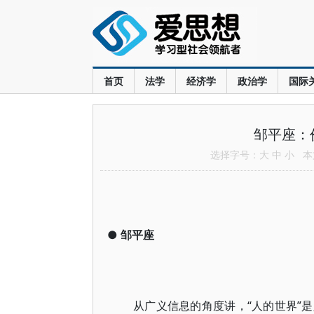
首页
法学
经济学
政治学
国际
邹平座：
选择字号：
大
中
小
本文
●
邹平座
从广义信息的角度讲，“人的世界”