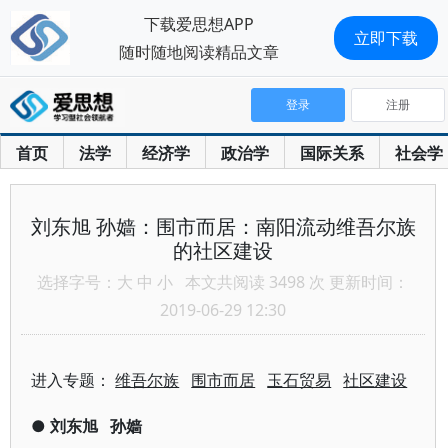
下载爱思想APP
立即下载
随时随地阅读精品文章
登录
注册
首页
法学
经济学
政治学
国际关系
社会学
刘东旭 孙嫱：围市而居：南阳流动维吾尔族
的社区建设
选择字号：
大
中
小
本文共阅读 3498 次 更新时间：
2019-06-29 12:30
进入专题：
维吾尔族
围市而居
玉石贸易
社区建设
●
刘东旭
孙嫱