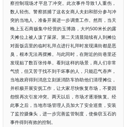
察控制现场才平息了冲突。此次事件导致1人重伤，
数人轻伤。警察抓捕了这名女商人夫妇和部分参与冲
突的当地人，准备开展进一步调查工作。然而，当天
晚上玉石商贩集中经营的玉博路，大约500米长的露
天摊位上被人泼了屎尿。第二天清晨陆续有人到摊位
对面饭店里的临时礼拜点进行礼拜时发现满街都是恶
臭，根本无法再摆摊。与此同时，在附近的街巷里还
发现贴了数百张传单。看到这样的场景，商人们非常
气愤，但又苦于找不到干坏事的人，只能忍气吞声，
当地政府得到消息立刻派消防车协助他们清理摊位，
并积极开展安抚工作，让大家尽快恢复市场，不要因
怨恨再次引发冲突。两天以后，市场才逐渐恢复。经
此事之后，当地市场管理人员加大了安全巡查，安装
了监控摄像头，进一步完善监管制度，使偷窃玉石的
事件得到有效的控制。