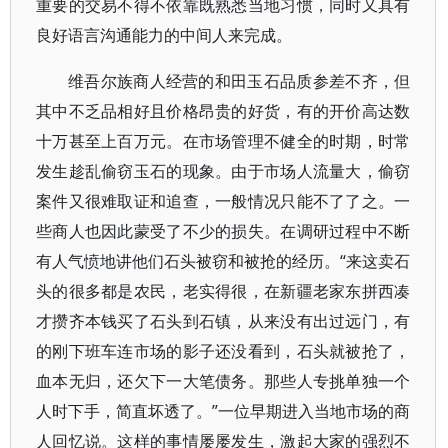
重要的交易不得不依靠既熟悉当地习惯，同时又具有
良好语言沟通能力的中间人来完成。
维吾尔族商人经营的和田玉石品质参差不齐，但
其中不乏品相好且价格昂贵的好货，有的开价高达数
十万甚至上百万元。在市场管理不健全的时期，时常
发生趁乱偷窃玉石的现象。由于市场人流量大，偷窃
案件又很难取证和追查，一般情况只能不了了之。一
些商人也因此蒙受了不少的损失。在调研过程中不断
有人气愤地讲他们石头被窃和被抢的经历。“来这卖石
头的很多都是农民，老实得很，在新疆老家东拼西凑
才攒齐本钱买了石头到石镇，从来没有出过远门，有
的刚下班车连市场的影子还没看到，石头就被抢了，
血本无归，还欠下一大笔债务。那些人专挑单独一个
人时下手，简直坏透了。”一位早期进入当地市场的商
人回忆说。这样的事情屡屡发生，激起大家的强烈不