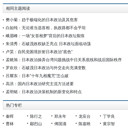
相同主题阅读
樊小菊：趋于极端化的日本政治及其危害
白如纯：无论谁当选首相，执政路都不会平坦
峨眉峰：一场“女首相梦”背后的日本政坛裂痕
朱清秀：石破茂政权缺乏亮点 日本政坛面临动荡
卢昊：自民党困境折射日本政治“底色”
孟晓旭：日本政治操弄台湾问题挑战中日关系底线和战后国际秩序
罗欢欣：石破茂日本政治与外交走向充满变数
吕耀东：日本“十年九相魔咒”怎么破
高洪：国内日本政治研究主流方法述要
孟明铭：日本政治决策机制的新变化和特点
热门专栏
秦晖
陈行之
郑永年
龙应台
丁学良
曹林
鄢烈山
傅国涌
陈嘉映
黄宗智