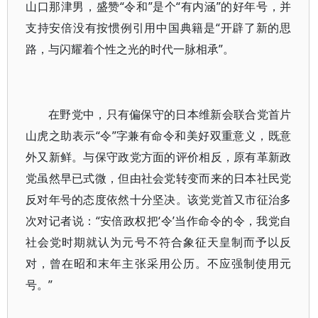
山口那津男，盛赞“令和”是个“有内涵”的好年号，并
支持安倍没有按惯例引用中国典籍是“开辟了新的思
路，与闪耀着个性之光的时代一脉相承”。
在野党中，只有偏保守的日本维新会联合党首片
山虎之助表示“令”字兼有命令和美好双重意义，既意
外又新鲜。与保守政党方面的评价相反，原有革新政
党虽然早已式微，但由社会党转变而来的日本社民党
反对年号的态度依然十分坚决。该党党首又市征治多
次对记者说：“安倍政权把‘令’当作命令的令，我党自
社会党时期就认为元号不符合象征天皇制而予以反
对，曾在昭和末年主张采用公历。不应强制使用元
号。”