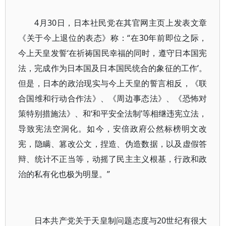
4月30日，日本社民党在其官网主页上发表文章
《关于今上退位的表态》称：“在30年前即位之际，
今上天皇发誓‘在祈祷国民幸福的同时，遵守日本国宪
法，完成作为日本国及日本国民统合的象征的工作’。
但是，日本的政治现实与今上天皇的誓言相反，《联
合国维和行动合作法》、《周边事态法》、《恐怖对
策特别措施法》、和‘和平安全法制’等相继违宪立法，
导致宪法空洞化。如今，安倍政府公然标榜明文改
宪，隐瞒、篡改公文，捏造、伪造数据，以及虚假答
辩、统计不正当等，动摇了民主主义根基，行政和政
治的私有化也极为明显。”
日本共产党关于天皇制问题态度与20世纪有很大