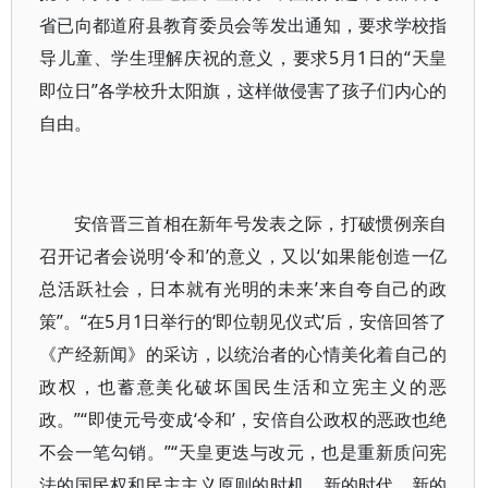
省已向都道府县教育委员会等发出通知，要求学校指
导儿童、学生理解庆祝的意义，要求5月1日的“天皇
即位日”各学校升太阳旗，这样做侵害了孩子们内心的
自由。
安倍晋三首相在新年号发表之际，打破惯例亲自
召开记者会说明‘令和’的意义，又以‘如果能创造一亿
总活跃社会，日本就有光明的未来’来自夸自己的政
策”。“在5月1日举行的‘即位朝见仪式’后，安倍回答了
《产经新闻》的采访，以统治者的心情美化着自己的
政权，也蓄意美化破坏国民生活和立宪主义的恶
政。”“即使元号变成‘令和’，安倍自公政权的恶政也绝
不会一笔勾销。”“天皇更迭与改元，也是重新质问宪
法的国民权和民主主义原则的时机。新的时代、新的