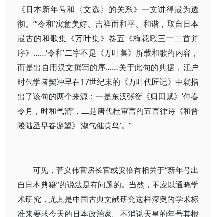
《日本新年号和〈文选〉的关系》一文讲得最为透
彻。“‘令和’寓意美好、吉祥而和平、和谐，取自日本
最古的和歌集《万叶集》卷五《梅花歌三十二首并
序》……‘令和’二字不是《万叶集》所载和歌的内容，
而是出自用汉文撰写的序……关于此句的典据，江户
时代学者契冲早在17世纪末的《万叶代匠记》中就指
出了该句的两个来源：一是东汉张衡《归田赋》‘仲春
令月，时和气清’，二是唐代杜审言的五言律诗《和晋
陵陆丞早春游望》‘淑气催黄鸟’。”
可见，菅义伟官房长官或安倍首相关于“新年号出
自日本典籍”的说法是有问题的。当然，不应以通晓学
术研究，尤其是中国古典文献研究这样深奥的学术标
准来要求今天的日本政治家。不消说天皇的年号其根