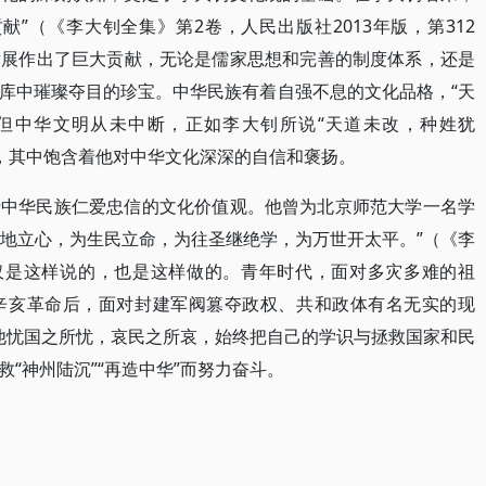
”（《李大钊全集》第2卷，人民出版社2013年版，第312
发展作出了巨大贡献，无论是儒家思想和完善的制度体系，还是
库中璀璨夺目的珍宝。中华民族有着自强不息的文化品格，“天
但中华文明从未中断，正如李大钊所说“天道未改，种姓犹
），其中饱含着他对中华文化深深的自信和褒扬。
行中华民族仁爱忠信的文化价值观。他曾为北京师范大学一名学
天地立心，为生民立命，为往圣继绝学，为万世开太平。”（《李
不仅是这样说的，也是这样做的。青年时代，面对多灾多难的祖
辛亥革命后，面对封建军阀篡夺政权、共和政体有名无实的现
。他忧国之所忧，哀民之所哀，始终把自己的学识与拯救国家和民
“神州陆沉”“再造中华”而努力奋斗。