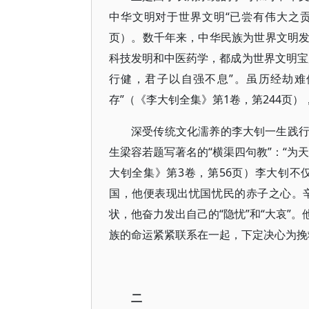
中华文明对于世界文明“已尝有伟大之贡献
页）。数千年来，中华民族为世界文明
科技发明和中医药学，都成为世界文明宝
行健，君子以自强不息”。虽历经劫难
存”（《李大钊全集》第1卷，第244页
深受传统文化濡养的李大钊一生践
生梁容若题写著名的“横渠四句教”：“为
大钊全集》第3卷，第56页）李大钊
国，他便表现出忧国忧民的赤子之心。
状，他奋力发出自己的“隐忧”和“大哀”
族的命运紧紧联系在一起，下定决心为挽救
二