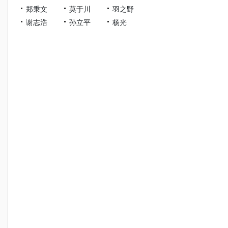
郑秉文
莫于川
羽之野
谢志浩
孙立平
杨光