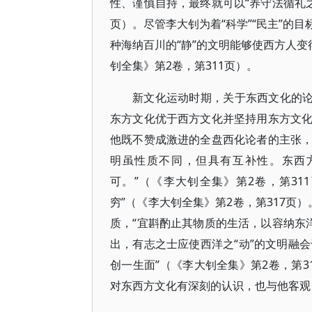
性、谨慎自持，最终就可以“养守法循礼之
页）。尽管李大钊为着“科学”“民主”的
种海纳百川的“静”的文明能够使西方人变
钊全集》第2卷，第311页）。
新文化运动时期，关于东西文化的论
东方文化优于西方文化并坚持用东方文
他既不赞成激进的全盘西化论者的主张
明虽性质不同，但具有互补性。东西
可。”（《李大钊全集》第2卷，第3
穷”（《李大钊全集》第2卷，第317页
质，“宜斟酌止其物质的生活，以容纳东洋
出，有志之士应使西洋之“动”的文明融会
创一生面”（《李大钊全集》第2卷，第
对东西方文化有深刻的认识，也与他客观