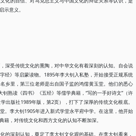
华文化的自信、对马克思主义与中国文化的辩证关系等认识，是
启示意义。
育，深受传统文化的熏陶，对中华文化有着深刻的认知。自会说
字经》等启蒙读物。1895年李大钊入私塾，开始接受正规系统
闻名乡里，第三位老师是出自国子监的鸿儒黄玉堂。他们的悉心
大钊熟读《四书》《五经》等儒学典籍，“写的一手好诗文”（许
学出版社1989年版，第2页），打下了深厚的传统文化根底。
堂。李大钊1905年进入新式学堂永平府中学。在这里，他开始
典籍，对传统文化和西方文化的认知不断加深。
文化的深刻认知，奠定了李大钊文化观的基础。在李大钊看来，