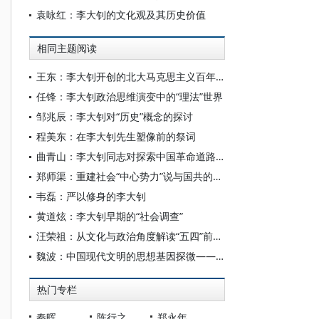
袁咏红：李大钊的文化观及其历史价值
相同主题阅读
王东：李大钊开创的北大马克思主义百年传统新论
任锋：李大钊政治思维演变中的“理法”世界
邹兆辰：李大钊对“历史”概念的探讨
程美东：在李大钊先生塑像前的祭词
曲青山：李大钊同志对探索中国革命道路的思想贡献
郑师渠：重建社会“中心势力”说与国共的两度合作
韦磊：严以修身的李大钊
黄道炫：李大钊早期的“社会调查”
汪荣祖：从文化与政治角度解读“五四”前后的李大钊
魏波：中国现代文明的思想基因探微——以李大钊为例
热门专栏
秦晖
陈行之
郑永年