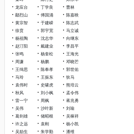
龙应台
丁学良
曹林
鄢烈山
傅国涌
陈嘉映
黄宗智
于建嵘
陈志武
徐贲
郭宇宽
马立诚
杨祖陶
沈志华
向继东
赵汀阳
戴建业
李昌平
张鸣
杨奎松
王海光
周濂
杨鹏
邓晓芒
王缉思
陈奉孝
郭世佑
马玲
王振东
狄马
袁伟时
史啸虎
熊培云
秋风
刘小枫
孟令伟
雷一宁
周枫
蒋兆勇
吴伟
沙叶新
刘瑜
葛剑雄
储昭根
吴稼祥
许之远
袁刚
杨小凯
吴励生
朱学勤
潘维