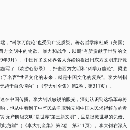
端，“科学万能论”也受到广泛质疑。著名哲学家杜威（美国）
西方文明中的物欲、暴力和战争，以期“有所贡献于世界的文
19年9月）。中国许多文化界名人亦纷纷提出用东方文明来疗救
超写了《欧游心影录》，抨击西方文明和“科学万能论”。梁漱
出了名言“世界文化的未来，就是中国文化的复兴”。李大钊指
不无趋于自杀倾向”（《李大钊全集》第2卷，第311页）。
迅速在中国传播。李大钊以敏锐的眼光，深刻认识到这场革命将
影响，也从中看到了中华民族争取独立和中国人民求得解放的希
斯无产阶级文明”是世界“第三新文明”，且是拯救世界的凭借、
此危崖”（《李大钊全集》第2卷，第311页）。李大钊在深入