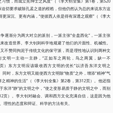
习惯，而成立宪绅士之风度”（《李大钊全集》第1卷，第520
目标迫切要求破除孔孟之道的桎梏，但他仍然认为总的来说东方这
得更深沉、更有内涵，“使彼西人依是得有深透之观察”（《李大
争逐渐分为两大对立的派别，一派主张“全盘西化”，一派主张
化来改造世界。李大钊则科学地规避了他们的片面性、机械性。
，又不赞同拘泥于传统文化的保守派，而是理性地认识到两种文
方文明一主动一主静，“正如车之两轮，鸟之两翼，缺一不
11页）东方文明应该吸收西方文明的优长“以济吾东洋文明之
）。同时，东方文明又能使西方文明除“物质”之外，增添“精神”气
之精神的生活”（《李大钊全集》第2卷，第312页）。他还指
于东洋“静”的文明之中，“使之变形易质于静的文明之中，而别
312页）。李大钊对融会、调和西方文化充满自信，这是因为他
、理性的态度和辩证、科学的方法有关。