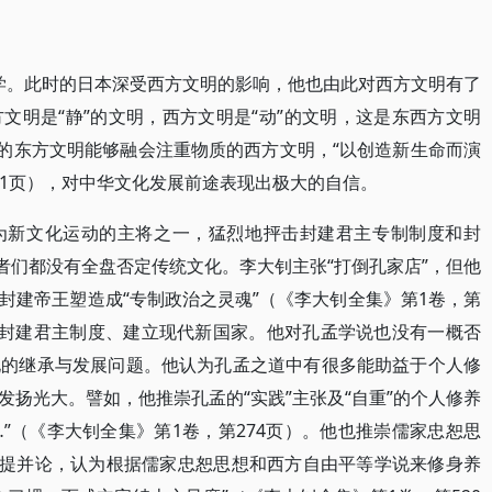
本留学。此时的日本深受西方文明的影响，他也由此对西方文明有了
文明是“静”的文明，西方文明是“动”的文明，这是东西方文明
深的东方文明能够融会注重物质的西方文明，“以创造新生命而演
11页），对中华文化发展前途表现出极大的自信。
为新文化运动的主将之一，猛烈地抨击封建君主专制制度和封
者们都没有全盘否定传统文化。李大钊主张“打倒孔家店”，但他
封建帝王塑造成“专制政治之灵魂”（《李大钊全集》第1卷，第
定封建君主制度、建立现代新国家。他对孔孟学说也没有一概否
化的继承与发展问题。他认为孔孟之道中有很多能助益于个人修
扬光大。譬如，他推崇孔孟的“实践”主张及“自重”的个人修养
”（《李大钊全集》第1卷，第274页）。他也推崇儒家忠恕思
相提并论，认为根据儒家忠恕思想和西方自由平等学说来修身养