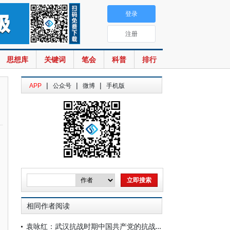
登录
注册
思想库
关键词
笔会
科普
排行
|
|
|
APP
公众号
微博
手机版
相同作者阅读
袁咏红：武汉抗战时期中国共产党的抗战动员