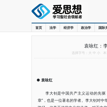
首页
法学
经济学
政治学
国际
袁咏红：
选择字号：
大
中
小
本文
●
袁咏红
李大钊是中国共产主义运动的先驱
章”，也是一位著名的学者。李大钊对中