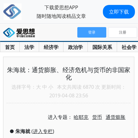
下载爱思想APP
立即下载
随时随地阅读精品文章
登录
注册
首页
法学
经济学
政治学
国际关系
社会学
朱海就：通货膨胀、经济危机与货币的非国家
化
选择字号：
大
中
小
本文共阅读 6870 次 更新时间：
2019-04-08 23:56
进入专题：
哈耶克
货币
通货膨胀
●
朱海就
(
进入专栏
)