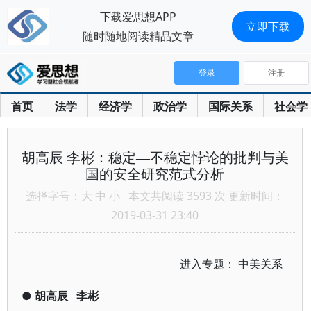
下载爱思想APP
立即下载
随时随地阅读精品文章
登录
注册
首页
法学
经济学
政治学
国际关系
社会学
胡高辰 李彬：稳定—不稳定悖论的批判与美
国的安全研究范式分析
选择字号：
大
中
小
本文共阅读 3593 次 更新时间：
2019-03-31 23:40
进入专题：
中美关系
●
胡高辰
李彬