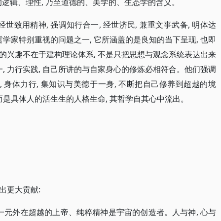
内在的逻辑、理性, 乃至道德的、美学的、生态学的含义。
世致用精神, 强调知行合一, 经世济民, 兼重文事武备, 明体达
哲学家特别重视的问题之一, 它所涵盖的是良知的当下呈现, 也即
的兴趣不在于建构理论体系, 不是只把思想与观念系统表达出来
一, 力行实践, 自己所讲的与自家身心的修炼必相符合。他们强调
, 身体力行, 集知识与美德于一身, 不断把自己修养到超越的境
而是具体人的活生生的人格生命, 其哲学自其心中流出。
出更大贡献:
, 一元外在超越的上帝、纯粹精神是宇宙的创造者。人与神, 心与