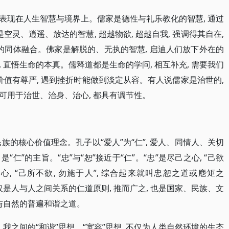
尤其表现在人生智慧与境界上。儒家是德性与礼乐教化的智慧, 通过
空灵、逍遥、放达的智慧, 超越物欲, 超越自我, 强调得其自在,
的同体融合。佛家是解脱的、无执的智慧, 启迪人们放下外在的
, 直悟生命的本真。儒释道都是生命的学问, 相互补充, 需要我们
价值有尊严, 遇到挫折时能做到淡定从容。有人说儒家是治世的,
都可用于治世、治身、治心, 都具有调节性。
民族的核心价值理念。孔子以“爱人”为“仁”, 爱人、同情人、关切
“仁”的主旨。“忠”与“恕”接近于“仁”。“忠”是尽己之心, “己欲
之心, “己所不欲, 勿施于人”, 综合起来就叫忠恕之道或麀矩之
仅是人与人之间关系的仁道原则, 推而广之, 也是国家、民族、文
与自然的普遍和谐之道。
我之间的“和谐”思想、“宽容”思想, 不仅为人类自然环境的生态