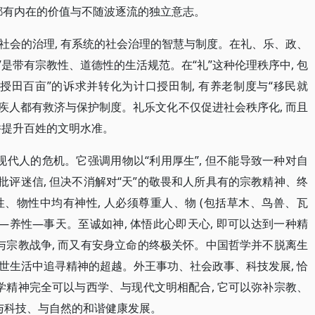
人人都有内在的价值与不随波逐流的独立意志。
社会的治理, 有系统的社会治理的智慧与制度。在礼、乐、政、
”是带有宗教性、道德性的生活规范。在“礼”这种伦理秩序中, 包
授田百亩”的诉求并转化为计口授田制, 有养老制度与“移民就
残疾人都有救济与保护制度。礼乐文化不仅促进社会秩序化, 而且
化并提升百姓的文明水准。
现代人的危机。它强调用物以“利用厚生”, 但不能导致一种对自
 批评迷信, 但决不消解对“天”的敬畏和人所具有的宗教精神、终
、物性中均有神性, 人必须尊重人、物 (包括草木、鸟兽、瓦
存心—养性—事天。至诚如神, 体悟此心即天心, 即可以达到一种精
与宗教战争, 而又有安身立命的终极关怀。中国哲学并不脱离生
的俗世生活中追寻精神的超越。外王事功、社会政事、科技发展, 恰
学精神完全可以与西学、与现代文明相配合, 它可以弥补宗教、
、与科技、与自然的和谐健康发展。