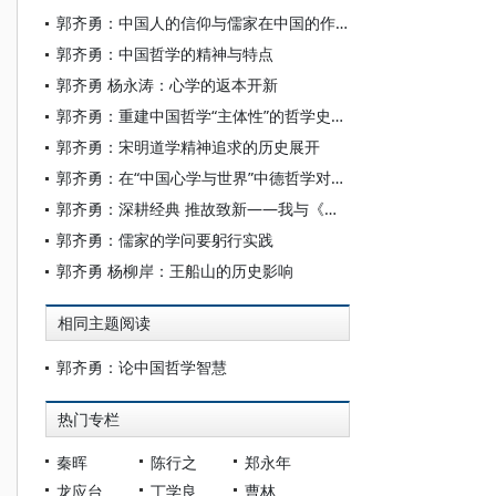
郭齐勇：中国人的信仰与儒家在中国的作用
郭齐勇：中国哲学的精神与特点
郭齐勇 杨永涛：心学的返本开新
郭齐勇：重建中国哲学“主体性”的哲学史书写
郭齐勇：宋明道学精神追求的历史展开
郭齐勇：在“中国心学与世界”中德哲学对话开幕式上的讲话
郭齐勇：深耕经典 推故致新——我与《船山学刊》
郭齐勇：儒家的学问要躬行实践
郭齐勇 杨柳岸：王船山的历史影响
相同主题阅读
郭齐勇：论中国哲学智慧
热门专栏
秦晖
陈行之
郑永年
龙应台
丁学良
曹林