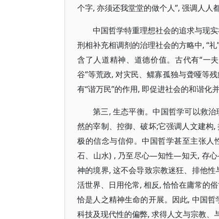
个字, 亦须还我堂堂的做个人”, 强调
中国哲学特重理想社会的追求与现实
刑相补充相调剂的治理社会的方略中, “礼
含了人道精神、道德价值。古代有“一夫
谷”等荒政, 对灾民、鳏寡孤独与聋哑等
有“谐万民”的作用, 即促进社会的和谐
第三, 生态平衡。中国哲学可以救治
然的宰制、控御、破坏;它强调人文建构,
极的信念与信仰。中国哲学甚至主张人性
石、山水) , 乃至尽心—知性—知天, 
神的境界, 这不会导致宗教迷狂、排他性
活世界、日用伦常, 相反, 恰恰在庸常
恰是人之精神生命的开展。因此, 中国哲
科技及现代性的偏弊, 求得人文与宗教