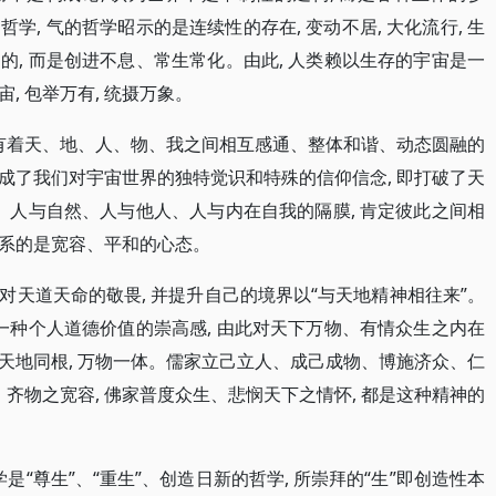
, 气的哲学昭示的是连续性的存在, 变动不居, 大化流行, 生
, 而是创进不息、常生常化。由此, 人类赖以生存的宇宙是一
宙, 包举万有, 统摄万象。
人有着天、地、人、物、我之间相互感通、整体和谐、动态圆融的
成了我们对宇宙世界的独特觉识和特殊的信仰信念, 即打破了天
、人与自然、人与他人、人与内在自我的隔膜, 肯定彼此之间相
系的是宽容、平和的心态。
天道天命的敬畏, 并提升自己的境界以“与天地精神相往来”。
一种个人道德价值的崇高感, 由此对天下万物、有情众生之内在
洞见天地同根, 万物一体。儒家立己立人、成己成物、博施济众、仁
、齐物之宽容, 佛家普度众生、悲悯天下之情怀, 都是这种精神的
是“尊生”、“重生”、创造日新的哲学, 所崇拜的“生”即创造性本