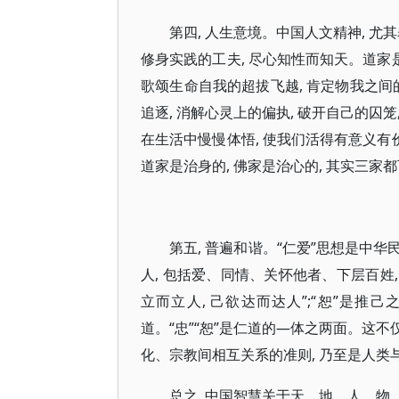
第四, 人生意境。中国人文精神, 
修身实践的工夫, 尽心知性而知天。道家是
歌颂生命自我的超拔飞越, 肯定物我之间
追逐, 消解心灵上的偏执, 破开自己的囚笼
在生活中慢慢体悟, 使我们活得有意义有
道家是治身的, 佛家是治心的, 其实三家
第五, 普遍和谐。“仁爱”思想是中华
人, 包括爱、同情、关怀他者、下层百姓, 是
立而立人, 己欲达而达人”;“恕”是推己
道。“忠”“恕”是仁道的—体之两面。这不
化、宗教间相互关系的准则, 乃至是人类
总之, 中国智慧关于天、地、人、物、