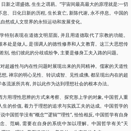
, 日新之谓盛德, 生生之谓易。”宇宙间最高最大的原理就是:一切
息、日化日新的历程, 生长衰亡, 新陈代谢, 永不停息。中国的
天地自然或人文世界的永恒运动和发展变化。
哲学特别表现在道德文明层面, 并且用道德取代了宗教的功能。
根本处是做人, 是强调人的德性修养和人文教育。这三大思想传
别, 他们彼此的分歧或纷争, 主要是修身工夫入路的问题。
面对超越性与内在性问题时展现出来的共同精神。儒家的天道性
思想, 禅宗的明心见性、转识成智、见性成佛, 都呈现出内在的超
学各流派所共有, 并以此作为达到理想社会的根本办法。
西方用理性思辨的方式来考察、探究形上学的对象, 中国哲人重
人生的价值, 着力于理想的追求与实践工夫的达成。中国哲学的
说中国哲学没有“概念”“逻辑”“理性”, 恰恰相反, 中国哲学有自身
列概念、范畴, 需要在自身的系统中加以理解。中国哲学有关“天