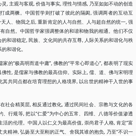
心灵, 主观与客观, 价值与事实, 理性与情感, 乃至如如不动的创造
被打成两橛。中国哲学则打破了彼此的隔阂, 强调两者的互动互
分天人、物我之后, 重新肯定的人与自然、人与超自然的统一, 强
占有自然。中国哲学家强调整体的和谐和物我的相通。他们不仅
会的和谐稳定, 民族、文化间的共存互尊, 人际关系的和谐化与秩
系的和谐化。
。儒家的“极高明而道中庸”, 佛教的“平常心即道心”, 都表明了现实
具佛性, 是儒家与佛教的最高信仰。实际上, 儒、道、佛与宋明理
此其共同点都在培育理想的人格境界, 以出世的精神干入世的事
社会精英层, 相反通过教化, 通过民间社会、宗教与文化的各
约、行规等, 把以“仁爱”为中心的五常、四维、八德等价值渗透
生活的伦理。中国人以仁义为最高价值, 崇尚君子人格, 肯定“富
大丈夫精神, 弘扬至大至刚的正气、舍我其谁的抱负, 乃至“不识一