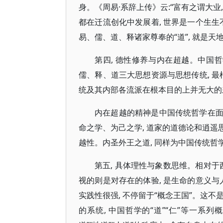
身。《周易·系辞上传》云:“富有之谓大业
都在迁流创化中发展着, 世界是一个生生不
易、儒、道、释诸家尊奉的“道”, 就是
第四, 德性修养与内在超越。中国
儒、释、道三大思想资源与思想传统, 最
统及其内部各流派在根本目的上并无大的差
内在超越的精神是中国传统哲学在
命之学、为己之学, 道家的道德论和逍遥
越性。内圣外王之道, 同样为中国传统哲
第五, 具体理性与象数思维。相对于
视的则是对存在的体验, 是生命的意义与
实践性很强, 不停留于“概念王国”。这不是
的系统, 中国哲学的“道”“仁”等一系