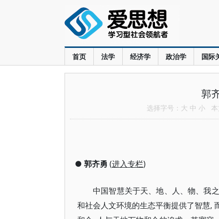
首页
法学
经济学
政治学
国际
郭
选择字号：
大
中
小
本文
●
郭齐勇
(
进入专栏
)
中国智慧关于天、地、人、物、我之间
和社会人文环境的生态平衡提供了智慧,