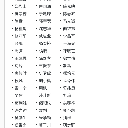
鄢烈山
傅国涌
陈嘉映
黄宗智
于建嵘
陈志武
徐贲
郭宇宽
马立诚
杨祖陶
沈志华
向继东
赵汀阳
戴建业
李昌平
张鸣
杨奎松
王海光
周濂
杨鹏
邓晓芒
王缉思
陈奉孝
郭世佑
马玲
王振东
狄马
袁伟时
史啸虎
熊培云
秋风
刘小枫
孟令伟
雷一宁
周枫
蒋兆勇
吴伟
沙叶新
刘瑜
葛剑雄
储昭根
吴稼祥
许之远
袁刚
杨小凯
吴励生
朱学勤
潘维
郑秉文
莫于川
羽之野