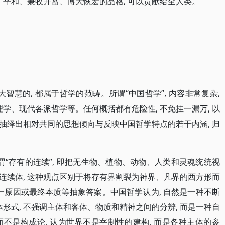
、平和、兼收并蓄、博大恢宏的品格, 可以贡献给全人类。
智慧的, 都属于哲学的范畴。所谓“中国哲学”, 内容非常复杂,
理学、现代各派哲学等。任何概括都有危险性, 不免挂一漏万, 以
抽绎出相对共同的思想倾向与反映中国哲学特点的若干内涵, 归
谓“存有的连续”, 即把无生物、植物、动物、人类和灵魂统统视
连续体, 这种观点区别于将存有界割裂为神界、凡界的西方形而
一原因或最终本质等抽象答案。中国哲学认为, 自然是一种不断
体形式, 不强调主体和客体、物质和精神之间的分辨, 而是一种自
不是构成论, 认为世界不是宰制性的建构, 而是各种主体的参