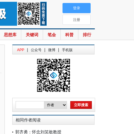
登录
注册
思想库
关键词
笔会
科普
排行
|
|
|
APP
公众号
微博
手机版
相同作者阅读
郭齐勇：怀念刘笑敢教授