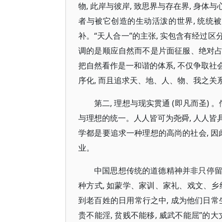
物, 此岸与彼岸, 致思界与存在界, 身体与
者与被它创造的生动活泼的世界, 统统
补。“天人合一”的主张, 实包含有经过区
调的是顺应自然而不是片面征服、绝对
把自然看作是一和谐的体系, 不仅争取社
序化, 而且追求天、地、人、物、我之关
第二, 理想与现实贯通 (即凡而圣) 
与理想的统一。人人皆可为尧舜, 人人皆
学都是要追求一种理想的高尚的社会, 因
业。
中国思想传统的道德精神并非只停留在
种方式, 如蒙学、家训、家礼、戏文、乡
到老百姓的日用常行之中, 成为他们日常
贵不能淫, 贫贱不能移, 威武不能屈”的