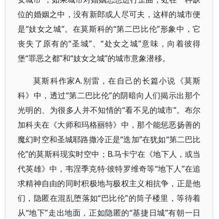
位的婚姻之中，没有新郎或人尽可夫，这样的城市便
是“妓女之城”。在莫斯科的“第二巴比伦”形象中，它
丧失了原有的“圣城”、“处女之城”意味，向着彼得
堡“罪恶之都”和“妓女之城”的城市意象潜移。
莫斯科作家А.别雷，在自己的长篇小说《莫斯
科》中，透过“第二巴比伦”的阴暗向人们揭示出那个
光明的、为很多人并不知情的“看不见的城市”。布尔
加科夫在《大师和玛格丽特》中，那个能惩恶扬善的
魔幻时空和圣城耶路撒冷正是“迭加”在犹如“第二巴比
伦”的莫斯科现实时空中；В.马卡宁在《地下人，或当
代英雄》中，韦涅季克特·彼特罗维奇等“地下人”在追
求精神自由的同时积极地与极权主义相抗争，正是他
们，隐匿在混乱堕落如“巴比伦”的筒子楼里，等待着
从“地下”走出地面，正如隐匿的“基捷日城”有朝一日