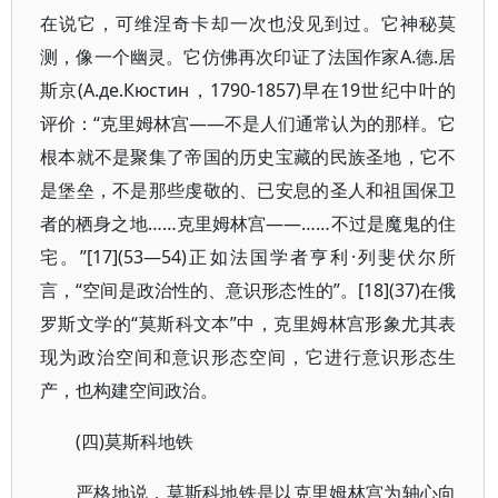
在说它，可维涅奇卡却一次也没见到过。它神秘莫
测，像一个幽灵。它仿佛再次印证了法国作家А.德.居
斯京(А.де.Кюстин，1790-1857)早在19世纪中叶的
评价：“克里姆林宫——不是人们通常认为的那样。它
根本就不是聚集了帝国的历史宝藏的民族圣地，它不
是堡垒，不是那些虔敬的、已安息的圣人和祖国保卫
者的栖身之地……克里姆林宫——……不过是魔鬼的住
宅。”[17](53—54)正如法国学者亨利·列斐伏尔所
言，“空间是政治性的、意识形态性的”。[18](37)在俄
罗斯文学的“莫斯科文本”中，克里姆林宫形象尤其表
现为政治空间和意识形态空间，它进行意识形态生
产，也构建空间政治。
(四)莫斯科地铁
严格地说，莫斯科地铁是以克里姆林宫为轴心向