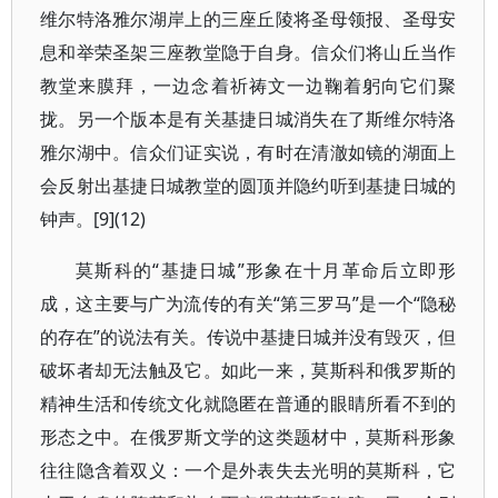
维尔特洛雅尔湖岸上的三座丘陵将圣母领报、圣母安
息和举荣圣架三座教堂隐于自身。信众们将山丘当作
教堂来膜拜，一边念着祈祷文一边鞠着躬向它们聚
拢。另一个版本是有关基捷日城消失在了斯维尔特洛
雅尔湖中。信众们证实说，有时在清澈如镜的湖面上
会反射出基捷日城教堂的圆顶并隐约听到基捷日城的
钟声。[9](12)
莫斯科的“基捷日城”形象在十月革命后立即形
成，这主要与广为流传的有关“第三罗马”是一个“隐秘
的存在”的说法有关。传说中基捷日城并没有毁灭，但
破坏者却无法触及它。如此一来，莫斯科和俄罗斯的
精神生活和传统文化就隐匿在普通的眼睛所看不到的
形态之中。在俄罗斯文学的这类题材中，莫斯科形象
往往隐含着双义：一个是外表失去光明的莫斯科，它