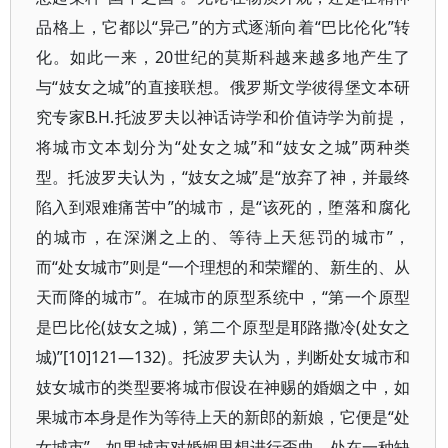
品格上，它都以“异己”的方式逐渐向着“巴比伦化”转
化。如此一来，20世纪的莫斯科越来越多地产生了
与“妓女之城”的直接联想。俄罗斯文学彼得堡文本研
究专家В.Н.托波罗夫以神话诗学和价值诗学为前提，
将城市文本划分为“处女之城”和“妓女之城”两种类
型。托波罗夫认为，“妓女之城”是“放弃了神，并最终
陷入到艰难痛苦中”的城市，是“该死的，堕落和腐化
的城市，在深渊之上的、等待上天惩罚的城市”，
而“处女城市”则是“一个理想的和荣耀的、新生的、从
天而降的城市”。在城市的原型系统中，“第一个原型
是巴比伦(妓女之城)，第二个原型是耶路撒冷(处女之
城)”[10]121—132)。托波罗夫认为，判断处女城市和
妓女城市的类型要将城市假设在神赐的婚姻之中，如
果城市本身是作为等待上天的新郎的新娘，它便是“处
女城市”，如果城市对婚姻思想进行歪曲，处在一种缺