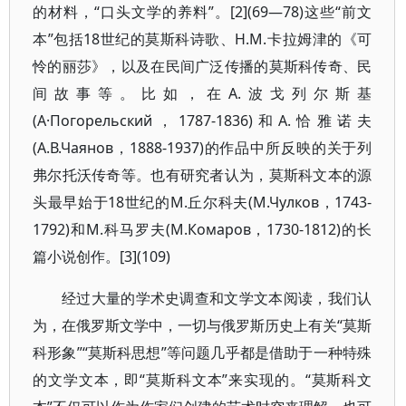
的材料，“口头文学的养料”。[2](69—78)这些“前文
本”包括18世纪的莫斯科诗歌、Н.М.卡拉姆津的《可
怜的丽莎》，以及在民间广泛传播的莫斯科传奇、民
间故事等。比如，在А.波戈列尔斯基
(А·Погорельский，1787-1836)和А.恰雅诺夫
(А.В.Чаянов，1888-1937)的作品中所反映的关于列
弗尔托沃传奇等。也有研究者认为，莫斯科文本的源
头最早始于18世纪的М.丘尔科夫(М.Чулков，1743-
1792)和М.科马罗夫(М.Комаров，1730-1812)的长
篇小说创作。[3](109)
经过大量的学术史调查和文学文本阅读，我们认
为，在俄罗斯文学中，一切与俄罗斯历史上有关“莫斯
科形象”“莫斯科思想”等问题几乎都是借助于一种特殊
的文学文本，即“莫斯科文本”来实现的。“莫斯科文