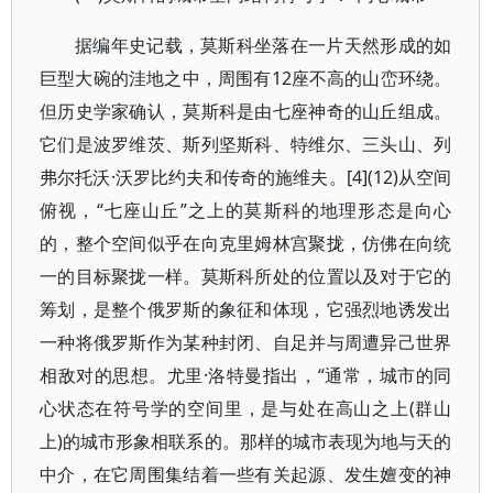
据编年史记载，莫斯科坐落在一片天然形成的如
巨型大碗的洼地之中，周围有12座不高的山峦环绕。
但历史学家确认，莫斯科是由七座神奇的山丘组成。
它们是波罗维茨、斯列坚斯科、特维尔、三头山、列
弗尔托沃·沃罗比约夫和传奇的施维夫。[4](12)从空间
俯视，“七座山丘”之上的莫斯科的地理形态是向心
的，整个空间似乎在向克里姆林宫聚拢，仿佛在向统
一的目标聚拢一样。莫斯科所处的位置以及对于它的
筹划，是整个俄罗斯的象征和体现，它强烈地诱发出
一种将俄罗斯作为某种封闭、自足并与周遭异己世界
相敌对的思想。尤里·洛特曼指出，“通常，城市的同
心状态在符号学的空间里，是与处在高山之上(群山
上)的城市形象相联系的。那样的城市表现为地与天的
中介，在它周围集结着一些有关起源、发生嬗变的神