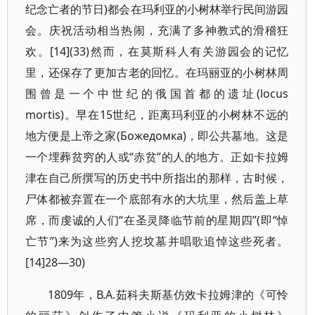
纪念亡者的节日)都会在玛利亚的小树林举行民间游园
会。庆祝活动相当热闹，充满了多神教式的滑稽狂
欢。[14](33)然而，在莫斯科人有关游园会的记忆
里，还保存了更加古老的回忆。在玛丽亚的小树林周
围曾是一个中世纪的俄国首都的遗址(locus
mortis)。早在15世纪，距离玛利亚的小树林不远的
地方便是上帝之家(Божедомка)，即公共墓地。这是
一个埋葬贫穷的人或“赤贫”的人的地方。正如卡拉姆
津在自己所撰写的历史书中所指出的那样，古时候，
尸体都被弃置在一个底部有水的大坑里，然后盖上草
席，而虔诚的人们“在圣灵降临节前的星期四”(即“悼
亡节”)来为这些穷人挖坟墓并唱歌追悼这些死者。
[14]28—30)
1809年，В.А.茹科夫斯基仿效卡拉姆津的《可怜