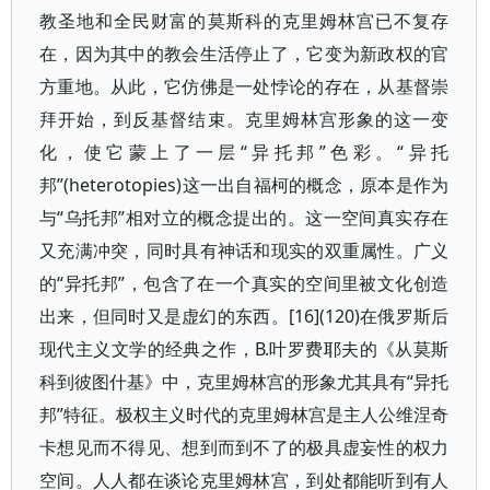
教圣地和全民财富的莫斯科的克里姆林宫已不复存
在，因为其中的教会生活停止了，它变为新政权的官
方重地。从此，它仿佛是一处悖论的存在，从基督崇
拜开始，到反基督结束。克里姆林宫形象的这一变
化，使它蒙上了一层“异托邦”色彩。“异托
邦”(heterotopies)这一出自福柯的概念，原本是作为
与“乌托邦”相对立的概念提出的。这一空间真实存在
又充满冲突，同时具有神话和现实的双重属性。广义
的“异托邦”，包含了在一个真实的空间里被文化创造
出来，但同时又是虚幻的东西。[16](120)在俄罗斯后
现代主义文学的经典之作，В.叶罗费耶夫的《从莫斯
科到彼图什基》中，克里姆林宫的形象尤其具有“异托
邦”特征。极权主义时代的克里姆林宫是主人公维涅奇
卡想见而不得见、想到而到不了的极具虚妄性的权力
空间。人人都在谈论克里姆林宫，到处都能听到有人