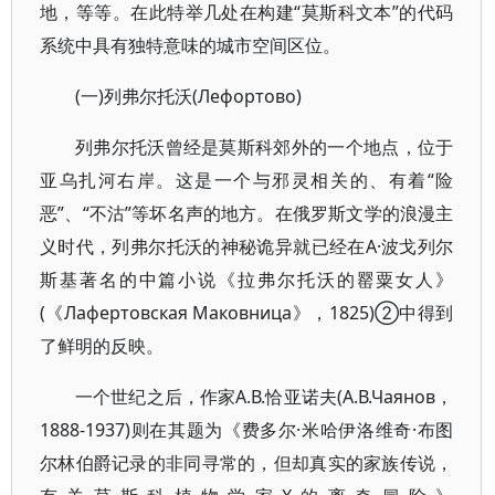
地，等等。在此特举几处在构建“莫斯科文本”的代码
系统中具有独特意味的城市空间区位。
(一)列弗尔托沃(Лефортово)
列弗尔托沃曾经是莫斯科郊外的一个地点，位于
亚乌扎河右岸。这是一个与邪灵相关的、有着“险
恶”、“不沽”等坏名声的地方。在俄罗斯文学的浪漫主
义时代，列弗尔托沃的神秘诡异就已经在А·波戈列尔
斯基著名的中篇小说《拉弗尔托沃的罂粟女人》
(《Лафертовская Маковница》，1825)②中得到
了鲜明的反映。
一个世纪之后，作家А.В.恰亚诺夫(А.В.Чаянов，
1888-1937)则在其题为《费多尔·米哈伊洛维奇·布图
尔林伯爵记录的非同寻常的，但却真实的家族传说，