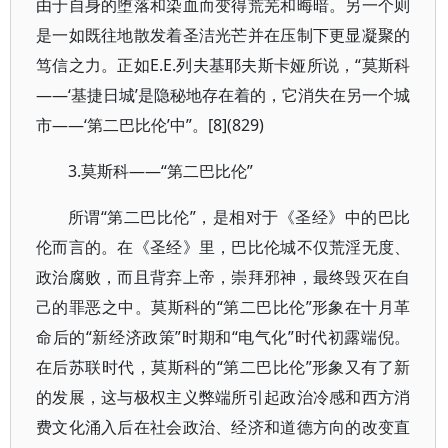
由于自身的堕落和染血而变得荒芜和晦暗。另一个则
是一如既往地散发着圣洁光芒并在压制下更显凝聚的
笃信之力。正如Е.Е.列夫基耶夫斯卡娅所说，“莫斯科
——‘基捷日城’是隐秘地存在着的，它消失在另一个城
市——‘第二巴比伦’中”。[8](829)
3.莫斯科——“第二巴比伦”
所谓“第二巴比伦”，是相对于《圣经》中的巴比
伦而言的。在《圣经》里，巴比伦城不仅荒淫无度、
政治腐败，而且背弃上帝，崇拜邪神，最终毁灭在自
己的罪恶之中。莫斯科的“第二巴比伦”形象在十月革
命后的“新经济政策”时期和“电气化”时代初露端倪。
在后苏联时代，莫斯科的“第二巴比伦”形象又有了新
的发展，这与极权主义弊端所引起政治冷感和西方消
费文化涌入后在社会政治、经济和道德方向的改变直