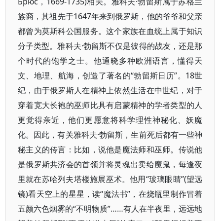
Брюс，1669-1735)相关。雅科夫·勃留斯属于苏格兰
族裔，其祖先于1647年来到俄罗斯，他的爷爷和父亲
都曾为莫斯科公国服务。这个家族在血统上属于知识
分子类型。雅科夫·勃留斯不仅是彼得的战友，还是那
个时代的饱学之士。他通晓多种欧洲语言，懂得天
文、地理、航海，创造了著名的“勃留斯日历”。18世
纪，由于俄罗斯人在精神上依然生活在中世纪，对于
穿着宽大长袍的巫师比具有启蒙精神的学者类型的人
更觉得亲近，他们更愿意将科学理性神秘化、妖魔
化。因此，有关雅科夫·勃留斯，生前死后都有一些神
秘主义的传言：比如，说他是魔法师和巫师。传说他
是俄罗斯共济会的首领并将灵魂出卖给魔鬼，每逢夜
里就在苏哈列夫塔楼施展巫术。他用“玻璃眼睛”(望远
镜)看天空上的星星，读“魔法书”，在烧瓶里制作冒着
五颜六色烟雾的“不明物质”……有人在半夜里，远远地