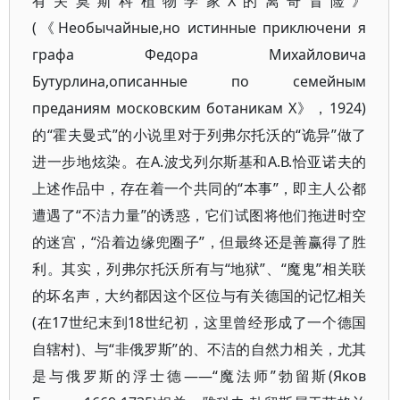
有关莫斯科植物学家Х的离奇冒险》
(《Необычайные,но истинные приключени я
графа Федора Михайловича
Бутурлина,описанные по семейным
преданиям московским ботаникам Х》，1924)
的“霍夫曼式”的小说里对于列弗尔托沃的“诡异”做了
进一步地炫染。在А.波戈列尔斯基和А.В.恰亚诺夫的
上述作品中，存在着一个共同的“本事”，即主人公都
遭遇了“不洁力量”的诱惑，它们试图将他们拖进时空
的迷宫，“沿着边缘兜圈子”，但最终还是善赢得了胜
利。其实，列弗尔托沃所有与“地狱”、“魔鬼”相关联
的坏名声，大约都因这个区位与有关德国的记忆相关
(在17世纪末到18世纪初，这里曾经形成了一个德国
自辖村)、与“非俄罗斯”的、不洁的自然力相关，尤其
是与俄罗斯的浮士德——“魔法师”勃留斯(Яков