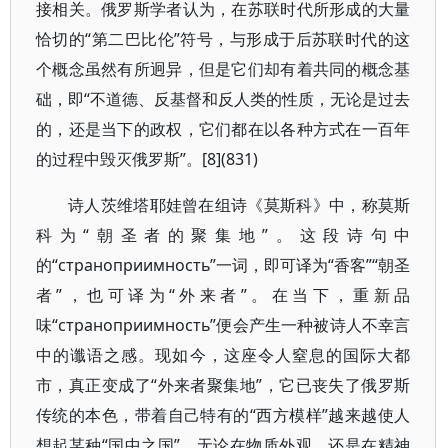
接相关。俄罗斯学者认为，在苏联时代所形成的大量
恰切的“第二巴比伦”符号，与形成于后苏联时代的这
个概念虽然有所迥异，但是它们却有着共同的概念基
础，即“不道德、反基督和反人类的性质，无论是过去
的，还是当下的政权，它们都在以各种方式在一百年
的过程中毁灭俄罗斯”。[8](831)
诗人茨维塔耶娃曾在组诗《莫斯科》中，称莫斯
科为“朝圣者的聚集地”。这段诗句中
的“страноприимность”一词，即可译为“香客”“朝圣
者”，也可译为“外来者”。在当下，重新品
味“страноприимность”便会产生一种被诗人不幸言
中的谶语之感。现如今，这座令人窒息的国际大都
市，真正变成了“外来者聚集地”，它已丧失了俄罗斯
传统的本色，带着自己特有的“西方模样”越来越使人
想起某种“国中之国”。无论在物质外观，还是在精神