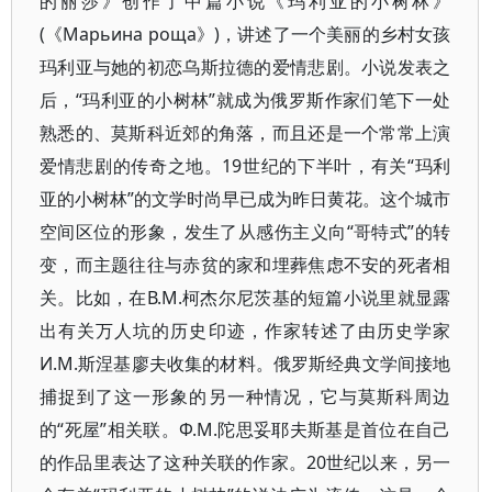
的丽莎》创作了中篇小说《玛利亚的小树林》
(《Марьина роща》)，讲述了一个美丽的乡村女孩
玛利亚与她的初恋乌斯拉德的爱情悲剧。小说发表之
后，“玛利亚的小树林”就成为俄罗斯作家们笔下一处
熟悉的、莫斯科近郊的角落，而且还是一个常常上演
爱情悲剧的传奇之地。19世纪的下半叶，有关“玛利
亚的小树林”的文学时尚早已成为昨日黄花。这个城市
空间区位的形象，发生了从感伤主义向“哥特式”的转
变，而主题往往与赤贫的家和埋葬焦虑不安的死者相
关。比如，在В.М.柯杰尔尼茨基的短篇小说里就显露
出有关万人坑的历史印迹，作家转述了由历史学家
И.М.斯涅基廖夫收集的材料。俄罗斯经典文学间接地
捕捉到了这一形象的另一种情况，它与莫斯科周边
的“死屋”相关联。Ф.М.陀思妥耶夫斯基是首位在自己
的作品里表达了这种关联的作家。20世纪以来，另一