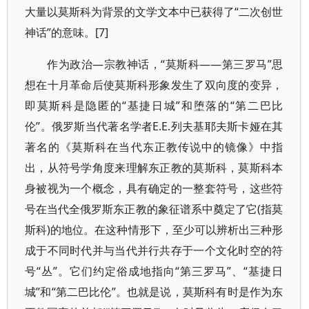
大量以莫斯科为背景的文学文本中已获得了“二次创世
神话”的意味。[7]
作为政治—宗教神话，“莫斯科——第三罗马”思
想在十月革命后使莫斯科形象发生了双向度的变异，
即莫斯科是隐匿的“基捷日城”和堕落的“第二巴比
伦”。俄罗斯当代著名学者Е.Е.列夫基耶夫斯卡娅在其
著名的《莫斯科在当代东正教传说中的镜像》中指
出，从符号学角度来理解东正教的莫斯科，莫斯科本
身被视为一个概念，具有确定的一整套符号，这些符
号在当代全俄罗斯东正教的象征谱系中奠定了它(指莫
斯科)的地位。在这种情形下，至少可以辨析出三种形
成于不同时代并与当代并行共存于一个文化时空的符
号“丛”。它们约定俗成地指向“第三罗马”、“基捷日
城”和“第二巴比伦”。也就是说，莫斯科有时是作为东