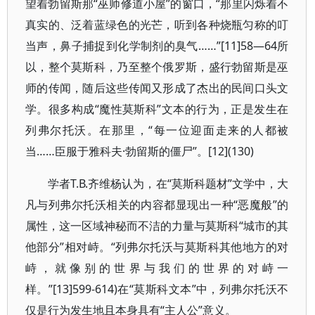
望着勃留斯那“巫师修道小屋”的窗口，“那里闪烁着不
真实的、泛着蓝绿色的光芒，听到各种烧瓶匀称的叮
当声，鼻子捕捉到化学制剂的臭气……”[11]58—64所
以，整个莫斯科，乃至整个俄罗斯，盛行勃留斯是巫
师的传闻，随后这些传闻又形成了杰出的民间口头文
学。很多构成“魔性莫斯科”文本的行为，正是发生在
列弗尔托沃。在那里，“每一位迎面走来的人都被
当……臣服于雅科夫·勃留斯的僵尸”。[12](130)
学者Т.В.齐维杨认为，在“莫斯科题材”文学中，大
凡与列弗尔托沃相关的内容都显现出一种“恶魔般”的
属性，这一区域神秘而不洁的力量与莫斯科“城市的其
他部分”相对峙。“列弗尔托沃与莫斯科其他地方的对
峙，就像别的世界与我们的世界的对峙一
样。”[13]599-614)在“莫斯科文本”中，列弗尔托沃不
仅是行为发生地且本身具有“主人公”意义。