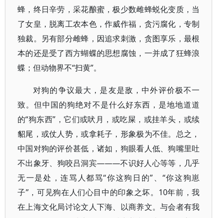
蜂，终日辛劳，采花酿蜜，极少数雌蜂蜕化变质，当
了女皇，脱离工农本色，作威作福，贪污腐化，专制
独裁。另有部分雌蜂，因追求刺激，贪图享乐，最根
本的还是受了西方蝴蝶的思想腐蚀，一并成了狂蜂浪
蝶；但动物界不“扫黄”。
对狗的争议最大，是友是敌，中外评价极不一
致。但中国的狗绝对不是什么好东西，是地地道道
的“狗东西”，它们或吠月，或吃屎，或挂羊头，或续
貂尾，或仗人势，或拿耗子，形象极为不佳。总之，
中国对狗的评价甚低，诸如，狗眼看人低、狗嘴里吐
不出象牙、狗咬吕洞宾———不识好人心等等，几乎
无一是处，连骂人都骂“你这狗日的”、“你这狗崽
子”，可见狗在人们心目中的印象之坏。10年前，我
在上海文化局讨论文人下海、以商养文。与会者有我