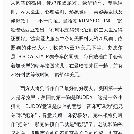
人同等的福利，像鸡尾酒派对、豪华轿车、专职律
师、私人医生、心理咨询、形象设计、美容美发以及
修剪指甲……不一而足。曼哈顿‘RUN SPOT INC．’的
经理达西亚指出：‘有时我觉得狗比它们的主人生活得
还要好。’这家爱犬服务中心每天照料大约70只狗，依
照狗的体形大小，收费15至19美元不等。史皮尔
是‘DOGGY STYLE’狗专车的司机，每日戴着白手套驾
着加长型的轿车接送狗儿，在曼哈顿来回一趟，并有
20分钟的等候时间，索价40美元。”
西方人将狗当作自己最好的好朋友。美国第一夫
人是希拉里，美国的第一狗是BUDDY，这是一条小
猎犬，BUDDY意译是伙伴的意思，音译可译为“把兄
弟”和“把弟”，音意兼顾，译得极妙。克林顿将狗叫
作“把弟”，那克林顿自己就是“把兄”了。总统和狗称
兄道弟，说明西方的狗不但享有充分的狗权，也享有