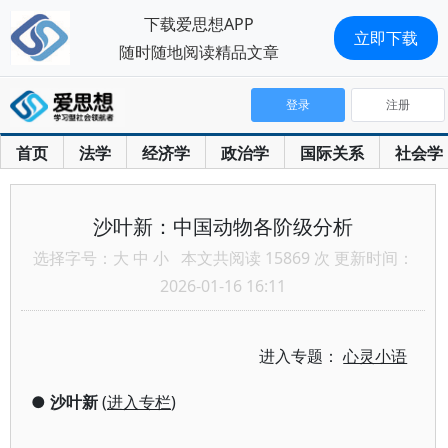
下载爱思想APP
立即下载
随时随地阅读精品文章
登录
注册
首页
法学
经济学
政治学
国际关系
社会学
沙叶新：中国动物各阶级分析
选择字号：
大
中
小
本文共阅读 15869 次 更新时间：
2026-01-16 16:11
进入专题：
心灵小语
●
沙叶新
(
进入专栏
)