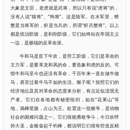
大象是文臣，老虎就是武将，所以只有说“虎将”的，
没有人说“猫将”、“狗将”。这是陆军。在水军里，螃
蟹是当将军的，虾是当兵的，所谓“虾兵蟹将”。以上
都是统治阶级，是剥削阶级，它们始终站在帝国主义
一边，是极端的反革命派。
牛和马是贫下中农，是劳工阶级，它们是革命的
主力军，是要革龙和凤的命，要造象和虎的反的。可
惜牛和马至今也还没有革命，千百年来一直在做牛做
马，甚至过着牛马不如的生活。猴子呢？按照它们的
经济地位及其对革命的态度来分析，有点近似流氓无
产者。它们在各地都有秘密组织，如在“花果山”等
地，揭棒竖旗，占山为王。处置这一批猴爷，是动物
社会的困难问题之一。它们很能勇敢争斗，今日欢呼
孙大圣，金猴奋起千钧棒，都说明它们很有些造反精