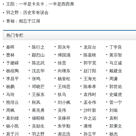
王阳：一半是卡夫卡，一半是西西弗
羽之野：历史常有误会
青袖：相忘于江湖
热门专栏
秦晖
陈行之
郑永年
龙应台
丁学良
曹林
鄢烈山
傅国涌
陈嘉映
黄宗智
于建嵘
陈志武
徐贲
郭宇宽
马立诚
杨祖陶
沈志华
向继东
赵汀阳
戴建业
李昌平
张鸣
杨奎松
王海光
周濂
杨鹏
邓晓芒
王缉思
陈奉孝
郭世佑
马玲
王振东
狄马
袁伟时
史啸虎
熊培云
秋风
刘小枫
孟令伟
雷一宁
周枫
蒋兆勇
吴伟
沙叶新
刘瑜
葛剑雄
储昭根
吴稼祥
许之远
袁刚
杨小凯
吴励生
朱学勤
潘维
郑秉文
莫于川
羽之野
谢志浩
孙立平
杨光