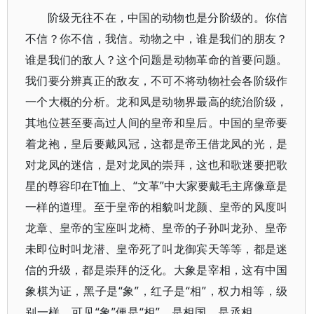
阶级无往不在，中国的动物也是分阶级的。你信
不信？你不信，我信。动物之中，谁是我们的朋友？
谁是我们的敌人？这个问题是动物革命的首要问题。
我们要分辨真正的敌友，不可不将动物社会各阶级作
一个大概的分析。龙和凤是动物界最高的统治阶级，
其地位甚至要高过人间的皇帝和皇后。中国的皇帝要
着龙袍，皇后要戴凤冠，这都是帝王借龙凤的光，是
对龙凤的迷信，是对龙凤的崇拜，这也和歌迷要把歌
星的尊容印在T恤上、“文革”中大家要戴毛主席像章是
一样的道理。至于皇帝的相貌叫龙颜、皇帝的风度叫
龙章、皇帝的宝座叫龙椅、皇帝的子孙叫龙孙、皇帝
未即位时叫龙潜、皇帝死了叫龙御宾天等等，都是迷
信的升级，都是崇拜的泛化。大象是宰相，这有中国
象棋为证，黑子是“象”，红子是“相”，权力相等，级
别一样，可见“象”便是“相”，是相国，是丞相。