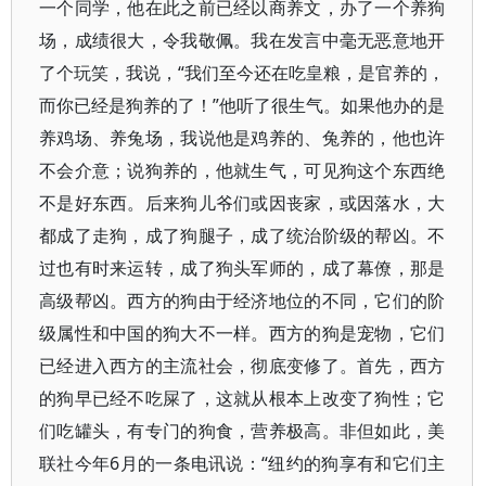
一个同学，他在此之前已经以商养文，办了一个养狗
场，成绩很大，令我敬佩。我在发言中毫无恶意地开
了个玩笑，我说，“我们至今还在吃皇粮，是官养的，
而你已经是狗养的了！”他听了很生气。如果他办的是
养鸡场、养兔场，我说他是鸡养的、兔养的，他也许
不会介意；说狗养的，他就生气，可见狗这个东西绝
不是好东西。后来狗儿爷们或因丧家，或因落水，大
都成了走狗，成了狗腿子，成了统治阶级的帮凶。不
过也有时来运转，成了狗头军师的，成了幕僚，那是
高级帮凶。西方的狗由于经济地位的不同，它们的阶
级属性和中国的狗大不一样。西方的狗是宠物，它们
已经进入西方的主流社会，彻底变修了。首先，西方
的狗早已经不吃屎了，这就从根本上改变了狗性；它
们吃罐头，有专门的狗食，营养极高。非但如此，美
联社今年6月的一条电讯说：“纽约的狗享有和它们主