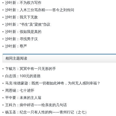
沙叶新：不为权力写作
沙叶新：入木三分骂亦精——答今之刘伶问
沙叶新：我天下无敌
沙叶新：“书生”及“梁效”刍议
沙叶新：假如我是真的
沙叶新：寻找男子汉
沙叶新：尊严
相同主题阅读
卞毓方：冥冥中有一只无形的手
白志强：100元的道德
马克·埃德蒙逊：既然一切都如此神奇，为何无人感到幸福？
周恩锡：七十述怀
平中要：未来的主人翁
王科力：病中碎语——给亲友的几句话
杨玉圣：纪念一只有人性的狗——青州行记（之七）