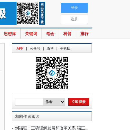
登录
注册
思想库
关键词
笔会
科普
排行
|
|
|
APP
公众号
微博
手机版
相同作者阅读
刘福垣：正确理解发展和改革关系 端正失衡的社会心态