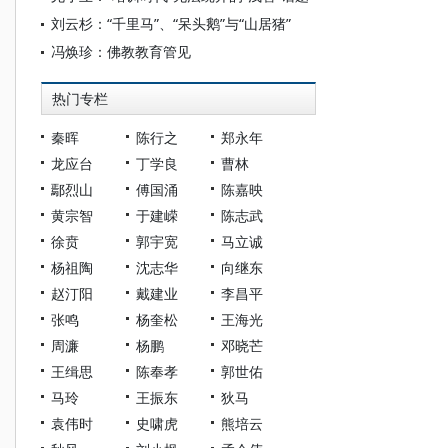
刘云杉：“千里马”、“呆头鹅”与“山居猪”
冯焕珍：佛教教育管见
热门专栏
秦晖
陈行之
郑永年
龙应台
丁学良
曹林
鄢烈山
傅国涌
陈嘉映
黄宗智
于建嵘
陈志武
徐贲
郭宇宽
马立诚
杨祖陶
沈志华
向继东
赵汀阳
戴建业
李昌平
张鸣
杨奎松
王海光
周濂
杨鹏
邓晓芒
王缉思
陈奉孝
郭世佑
马玲
王振东
狄马
袁伟时
史啸虎
熊培云