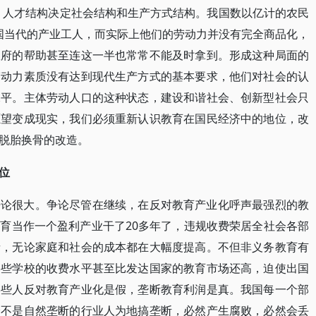
下。人才结构决定社会结构和生产方式结构。我国数以亿计的农民
是中国当代的产业工人，而实际上他们的劳动力并没有完全商品化，
政府的帮助甚至连这一半也常常不能及时拿到。形成这种局面的
劳动力素质没有达到现代生产方式的基本要求，他们对社会的认
水平。主体劳动人口的这种状态，建设和谐社会、创新型社会只
愿望变成现实，我们必须重新认识教育在国民经济中的地位，改
脱胎换骨的改造。
位
争论很大。争论尽管在继续，在反对教育产业化呼声最强烈的教
育当作一个盈利产业干了20多年了，违规收费荣居全社会各部
者，无论家庭和社会的成本都在大幅度提高。不但非义务教育有
某些学校的收费水平甚至比发达国家的教育市场还高，迫使出国
某些人反对教育产业化是假，垄断教育利润是真。我国每一个部
个不是自然垄断的行业人为地搞垄断，必然产生腐败，必然会丢