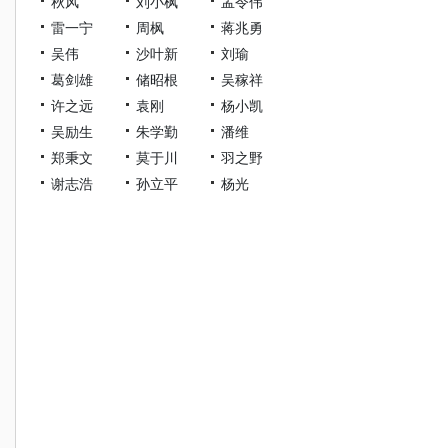
秋风
刘小枫
孟令伟
雷一宁
周枫
蒋兆勇
吴伟
沙叶新
刘瑜
葛剑雄
储昭根
吴稼祥
许之远
袁刚
杨小凯
吴励生
朱学勤
潘维
郑秉文
莫于川
羽之野
谢志浩
孙立平
杨光