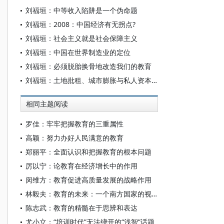
刘福垣：中等收入陷阱是一个伪命题
刘福垣：2008：中国经济有无拐点?
刘福垣：社会主义就是社会保障主义
刘福垣：中国在世界制造业的定位
刘福垣：必须脱胎换骨地改造我们的教育
刘福垣：土地批租、城市膨胀与私人资本主义
相同主题阅读
罗佳：牢牢把握教育的三重属性
高颖：努力办好人民满意的教育
郑丽平：全面认识和把握教育的根本问题
厉以宁：论教育在经济增长中的作用
闵维方：教育促进高质量发展的战略作用
林毅夫：教育的未来：一个南方国家的视角
陈志武：教育的精髓在于思辨和表达
尤小立：“培训时代”无法绕开的“浅智”话题