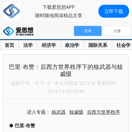
下载爱思想APP
立即下载
随时随地阅读精品文章
登录
注册
首页
法学
经济学
政治学
国际关系
社会学
巴里·布赞：后西方世界秩序下的核武器与核
威慑
选择字号：
大
中
小
本文共阅读 3317 次 更新时间：
2018-12-20 00:49
进入专题：
核武器
核威慑
后西方世界秩序
●
巴里·布赞