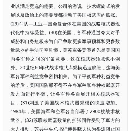
业以满足竞选的需要、公司的游说、技术螺旋式的发
展以及政治上的需要等都推动了美国核武库的膨胀。
(29)军队—工业—国会复合体在美国的战略核武器现
代化中持续受益。(30)在美国，各军种通过夸大对手
威胁和自身短板来为自己争取更多军事预算和更多数
量武器的手法司空见惯，美苏军备竞赛首先是美国国
内各军种之间的军备竞赛，这在核武器领域也不例
外。20世纪60年代战术核武库规模迅速膨胀，这与美
军各军种利益竞争密切相关。为了平衡军种利益竞争
的矛盾，美国国防部不得不在各军种和各种核武器开
发方面进行平衡，让各军种各自展开相关核武器项
目，(31)刺激了美国战术核武器规模的快速增加。
1984年，美国海军和空军各自部署了2900枚战术核
武器。(32)苏联核武器数量的扩张同样受到了军方的
大力推动，苏共中央总书记赫鲁晓夫认为很难阻止国