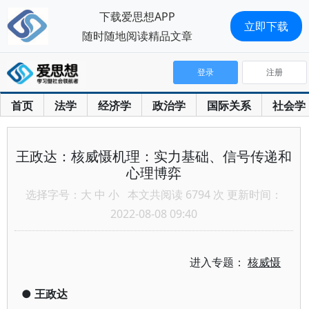
下载爱思想APP
立即下载
随时随地阅读精品文章
登录
注册
首页
法学
经济学
政治学
国际关系
社会学
王政达：核威慑机理：实力基础、信号传递和
心理博弈
选择字号：
大
中
小
本文共阅读 6794 次 更新时间：
2022-08-08 09:40
进入专题：
核威慑
●
王政达