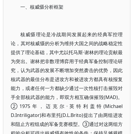
一、核威慑分析框架
核威慑理论是冷战期间发展起来的经典军控理
论，其对核威慑的分析为维持大国之间的战略稳定性
提供了理论基础，其中尤以托马斯·谢林的理论贡献最
为突出。谢林把非数理博弈用于经典军备控制理论研
究，认为武器的发展不断增加突然袭击的优势，因此
核武器的最佳分布是进攻方和被进攻方都具有核报复
能力，或者任何一方都缺少通过一次性核打击摧毁对
手全部核武器的能力，即双方相互确保摧毁(MAD)。
②1975年，迈克尔·英特利盖特(Michael
D.Intriligator)和布里托(D.L.Brito)提出了由两组进攻
和阻止方程组成的军备竞赛模型。③通过对这两组方
程的分析可得出核威慑有效性的条件：保持足够规模