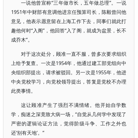
一说他曾宣称“三年做市长，五年做总理”。一说
1951年中财部有意调他进京任预算司长，陈毅曾问他
意见，他表示愿意留在上海工作下去，同事们就此打
趣他何时“入阁”，他回答“入了阁，就成为盆景，长不
成乔木”。
对于这次处分，顾准一直不服，曾多次要求组织
上给予复查。一次是1954年，他通过建工部党组向中
央组织部提出，请求被驳回。另一次是1955年，他进
中央党校学习，向党校领导提出，答复是党校不办理
此类事情。
这让顾准产生了强烈不满情绪。他开始自学数
学，痴迷之深竟致大病一场，“自觉从几何学中发现了
严密的逻辑论证方法，觉得阶级斗争、工作之外也
还‘别有天地’。”