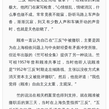
极大。他闭门在家写检查，“心情烦乱，情绪消沉，什
么事也做不成。常常竟夜不能寐，卧听马路上车声杂
沓，渐渐沉寂，到又有少数人声和车辆开动的声音
时，也就是天色欲晓了。”
顾准一直认为自己在“三反”中被撤职，主要是因
为在上海税收问题上与中央财经委有矛盾冲突所致。
但近年出版的《竺可桢全集》提供了另一种说法。竺
可桢1957年曾和顾准共事过，当时他听人说顾准
是“1952年‘三反’时期走左倾路线、主张以没收方式来
消灭资本主义被批评撤职”。然后，他批评道：“我也
觉得（顾准）自由主义太重，主观深。”
竺的说法在相关档案里也得到支持。就在顾准被
撤职后的第三天，当时在上海负责指挥“三反”、“五