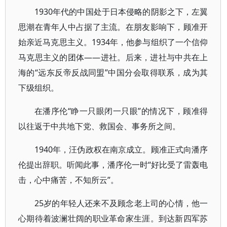
1930年代的中国处于日本侵略的阴影之下，左翼
思潮在青年人中占据了主流。在朋友影响下，顾准开
始亲近马克思主义。1934年，他参与组织了一个信仰
马克思主义的团体——进社。后来，进社与中共在上
海的“远东反帝反战同盟”中国分会取得联系，成为其
下级组织。
在潘序伦“睁一只眼闭一只眼”的情况下，顾准得
以往返于中共地下党、救国会、事务所之间。
1940年，汪伪政权在南京成立。顾准正式向潘序
伦提出辞职。听闻此事，潘序伦一时“好比受了雷轰电
击，心中痛苦，不知所云”。
25岁的年轻人还来不及顾念老上司的心情，他一
心期待着波澜壮阔的职业革命家生涯。到达新四军苏