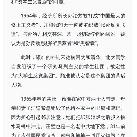
和“资本主义复辟”的可能。
1964年，经济所所长孙冶方被打成“中国最大的
修正主义者”，并和张闻天一道被罗织成“张孙反党联
盟”。与孙冶方相交甚深、常一起切磋学问的顾准，被
认为是孙反动思想的“启蒙者”和“黑智囊”。
此时，顾准的外甥宋德楠因为和清华、北大同学
自发组织了一个研究马列主义的学生社团，被定性
为“大学生反党集团”。顾准被认定是这个集团的背后
人物。
1965年春的某夜，顾准在家中被两个人带走。母
亲和妻子汪璧紧急销毁了他留在家中的书稿和笔记。
因为担心引起邻居注意，她们把纸张沤烂之后投入抽
水马桶中冲走。汪璧也是一名老中共地下党，31年前
为了应付国民党追查，她曾和婆婆一道用火销毁了在