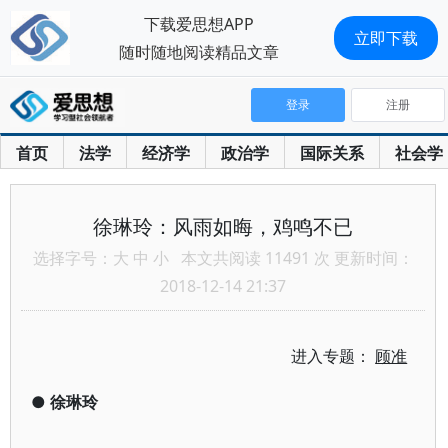
下载爱思想APP
立即下载
随时随地阅读精品文章
登录
注册
首页
法学
经济学
政治学
国际关系
社会学
徐琳玲：风雨如晦，鸡鸣不已
选择字号：
大
中
小
本文共阅读 11491 次 更新时间：
2018-12-14 21:37
进入专题：
顾准
●
徐琳玲