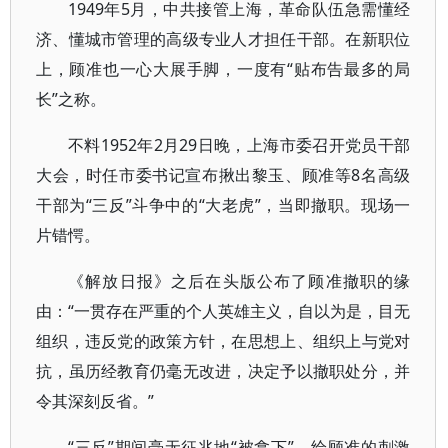
1949年5月，中共接管上海，革命队伍急需懂经
济、懂城市管理的高级专业人才担任干部。在新职位
上，顾准也一心大展手脚，一度有“贴布告最多的局
长”之称。
不料1952年2月29日晚，上海市委召开党员干部
大会，时任市委书记宣布揪出黎玉、顾准等8名高级
干部为“三反”斗争中的“大老虎”，当即撤职。现场一
片错愕。
《解放日报》之后在头版公布了顾准撤职的缘
由：“一贯存在严重的个人英雄主义，自以为是，目无
组织，违反党的政策方针，在思想上、组织上与党对
抗，虽历经教育仍毫无改进，决定予以撤职处分，并
令其深刻反省。”
“三反”期间毫无征兆地“被拿下”，给顾准的刺激