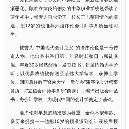
渐恶化。顾准在黄炎培创办的中华职业学校勉强读了
两年初中，就无力再求学了。校长王志莘同情他的境
遇，把12岁的他推荐到潘序伦会计师事务所当练习
生。
被誉为“中国现代会计之父”的潘序伦也是一号传
奇人物。他出身书香门第，年轻时却整日与赌徒厮
混。年近30岁幡然醒悟，发奋读书，进圣约翰大学旁
听，以优异成绩被保送至哈佛大学留学，获博士学
位。回国后任教于暨南大学，后创办“潘序伦会计师事
务所”（“立信会计师事务所”前身），编译出版会计丛
书，办会计学校，为现代中国的会计学奠定了基础。
潘序伦对早慧的顾准极为器重，全然不按年龄、
资历来提携——他把16岁的顾准派到会计夜校里授