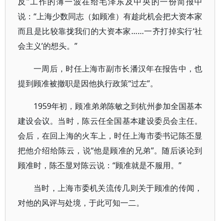
反”工作的薄一波在给毛泽东及中央的一份简报中
说：“上海少数同志（如顾准）有趁此机会把大资本家
而且是比较靠拢我们的大资本家……一齐打掉实行‘社
会主义’的想头。”
一周后，时任上海市副市长潘汉年在报告中，也
提到顾准被撤职是因他执行政策“过左”。
1959年初，顾准弟弟陈敏之到杭州参加全国基本
建设会议。当时，陈云任全国基本建设委员会主任。
会后，在回上海的火车上，时任上海市委书记陈丕显
把他介绍给陈云，说“他是顾准的兄弟”。随后谈论到
顾准时，陈丕显对陈云说：“顾准就是不服用。”
当时，上海市委机关流传几则关于顾准的传闻，
对他的风评与处境，于此可知一二。