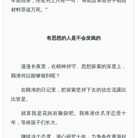
年前自杀，绝笔书上只有一句：“帮助反革命分子销毁
材料罪该万死。”
有思想的人是不会发疯的
漫漫长夜里，在精神持守、思想探索的深度上，
顾准何以能够做到呢？
在顾准的日记里，把探索坚持下去的信念流露比
比皆是。
就算我是花岗岩脑袋吧。我将潜伏爪牙忍受十
年，等候孩子们长大。
继续这个态度，潜心研究十年，力争条件逐渐好