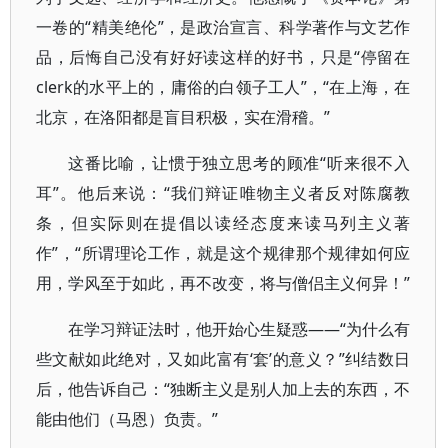
一卷的“精美绝伦”，是政治宣言、科学著作与文艺作
品，后悔自己没有好好读这样的好书，只是“停留在
clerk的水平上的，庸俗的白领子工人”，“在上海，在
北京，在洛阳都是盲目积极，实在滑稽。”
这番比喻，让惯于独立思考的顾准“听来很不入
耳”。他后来说：“我们辩证唯物主义者反对陈腐教
条，但实际则在提倡以读经态度来读马列主义著
作”，“所谓理论工作，就是这个规律那个规律如何应
用，学风至于如此，再不改变，将与僧侣主义何异！”
在学习辩证法时，他开始心生疑惑——“为什么有
些文献如此绝对，又如此富有‘套’的意义？”纠结数日
后，他告诉自己：“独断主义是别人加上去的东西，不
能由他们（马恩）负责。”