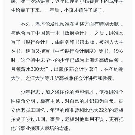
课。第一次站讲台，这个细瘦的小孩被台下的成年学
生给轰了下来。一年后，小孩才镇住了场子。
不久，潘序伦发现顾准在著述方面有特别天赋，
与他合写了中国第一本《政府会计》。之后，顾准又
写了《银行会计》，由商务印书馆出版，被列入大学
丛书。继而又撰写《中华银行会计制度》等书。19岁
时，这个初中未毕业的少年已成为上海滩高级白领，
月领薪水300大洋，出版多部会计学著作，在圣约翰
大学、之江大学等几所高校兼任会计讲师和教授。
少年得志，加之潘序伦的包容惜才，使得顾准个
性棱角分明，极有主见，对自己的才识颇为自负。据
立信老员工回忆，年轻的顾准曾和比他大22岁的老板
拍桌子吵过几回。事后，老板对他重用不误，更有把
他当事业接班人栽培的念想。