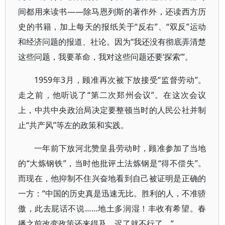
间都用来读书——除马恩列斯的著作外，还读西方历
史的书籍，加上每天的报纸关于“反右”、“双反”运动
和经济问题的报道、社论。因为“我还没有彻底弄清楚
这些问题，我要革命，我对这些问题还要‘探索’”。
1959年3月，顾准再次被下放接受“监督劳动”。
走之前，他听说了“第二次郑州会议”。在这次会议
上，中共中央政治局决定要整顿当时的人民公社并制
止“共产风”等左的政策和实践。
一年前下放河北赞皇县劳动时，顾准参加了当地
的“大炼钢铁”，当时他批评土法炼钢是“得不偿失”。
而现在，他抑制不住兴奋地看到自己被证明是正确的
一方：“中国的历史真是迅速无比。胜利的人，不准骄
傲，此去屁话不说……地土多润湿！丰收有希望。春
播之前改变政策还来得及，迟了就不行了。”