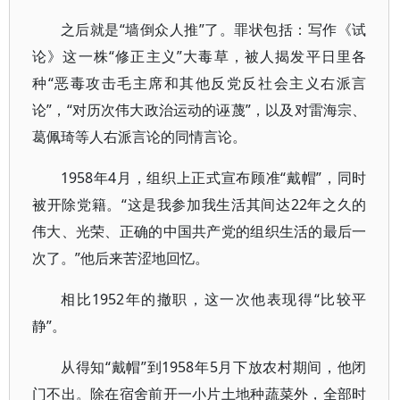
之后就是“墙倒众人推”了。罪状包括：写作《试
论》这一株“修正主义”大毒草，被人揭发平日里各
种“恶毒攻击毛主席和其他反党反社会主义右派言
论”，“对历次伟大政治运动的诬蔑”，以及对雷海宗、
葛佩琦等人右派言论的同情言论。
1958年4月，组织上正式宣布顾准“戴帽”，同时
被开除党籍。“这是我参加我生活其间达22年之久的
伟大、光荣、正确的中国共产党的组织生活的最后一
次了。”他后来苦涩地回忆。
相比1952年的撤职，这一次他表现得“比较平
静”。
从得知“戴帽”到1958年5月下放农村期间，他闭
门不出。除在宿舍前开一小片土地种蔬菜外，全部时