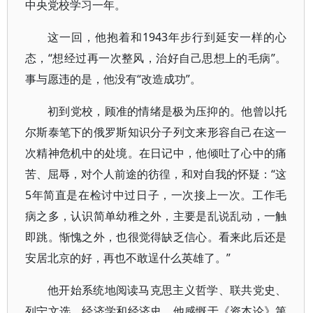
中央党校学习一年。
这一回，他抱着和1943年步行到延安一样的心
态，“想经过再一次整风，治好自己思想上的毛病”。
事与愿违的是，他没有“改造成功”。
初到党校，顾准的情绪是极为压抑的。他曾以托
尔斯泰笔下的俄罗斯知识分子列文来形容自己在这一
次精神危机中的处境。在日记中，他倾吐了心中的痛
苦、屈辱，对个人前途的彷徨，和对自我的怀疑：“这
5年简直是在检讨中过日子，一次接上一次。工作毛
病之多，认识简单幼稚之外，主要是乱说乱动，一触
即跳。惭愧之外，也很觉得缺乏信心。看来此后还是
安居北京的好，再也不敢逞什么英雄了。”
他开始系统地阅读马克思主义哲学、联共党史、
列宁文选、经济学和经济史。他感慨于《资本论》第