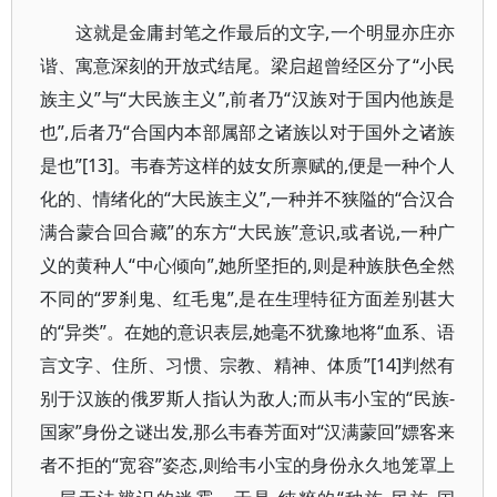
这就是金庸封笔之作最后的文字,一个明显亦庄亦
谐、寓意深刻的开放式结尾。梁启超曾经区分了“小民
族主义”与“大民族主义”,前者乃“汉族对于国内他族是
也”,后者乃“合国内本部属部之诸族以对于国外之诸族
是也”[13]。韦春芳这样的妓女所禀赋的,便是一种个人
化的、情绪化的“大民族主义”,一种并不狭隘的“合汉合
满合蒙合回合藏”的东方“大民族”意识,或者说,一种广
义的黄种人“中心倾向”,她所坚拒的,则是种族肤色全然
不同的“罗刹鬼、红毛鬼”,是在生理特征方面差别甚大
的“异类”。在她的意识表层,她毫不犹豫地将“血系、语
言文字、住所、习惯、宗教、精神、体质”[14]判然有
别于汉族的俄罗斯人指认为敌人;而从韦小宝的“民族-
国家”身份之谜出发,那么韦春芳面对“汉满蒙回”嫖客来
者不拒的“宽容”姿态,则给韦小宝的身份永久地笼罩上