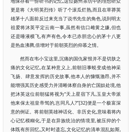
地保存着一份听书的记忆,这位扬州茶坊中的理想听众
更是将《大明英烈传》听了个滚瓜烂熟,而且在草莽英
雄茅十八面前反过来充当了说书先生的角色,说到明太
祖爱将沐英平定云南一事,虽然有信口雌黄之嫌,但也
还是唾液横飞,有声有色,令本已赤胆忠心的茅十八更
是热血沸腾,倍增对于前朝英烈的仰慕之情。
然而在韦小宝这里,沉痛的国仇家恨并不是切肤之
痛的文化记忆,在某种意义上,前朝旧事蜕变成他神采
飞扬、肆意发挥的历史故事,他本人的慷慨激昂,并不
能增强其历史感受力并清晰体察自身的亡国奴处境,他
把沐英这位前朝猛将视为“天上星宿下凡,玉皇大帝派
他来保太祖皇帝驾的,岂同凡人?”[32]便是一个极富深
意的例证。将前朝英雄神话化、非历史化,意味着将内
心记忆模糊化,于是在异族统治的情境里,被压抑的个
体既有所回忆,又时时遗忘,文化记忆的清单混乱如斯,