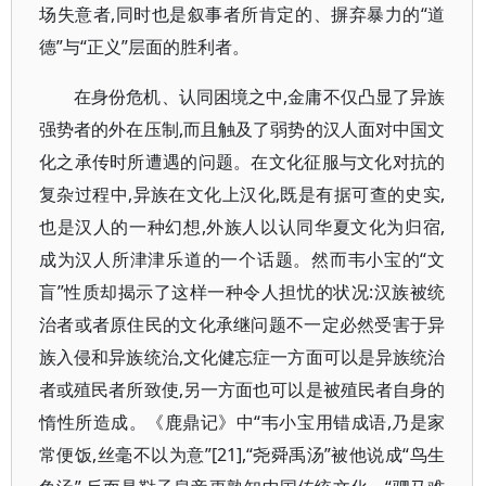
场失意者,同时也是叙事者所肯定的、摒弃暴力的“道
德”与“正义”层面的胜利者。
在身份危机、认同困境之中,金庸不仅凸显了异族
强势者的外在压制,而且触及了弱势的汉人面对中国文
化之承传时所遭遇的问题。在文化征服与文化对抗的
复杂过程中,异族在文化上汉化,既是有据可查的史实,
也是汉人的一种幻想,外族人以认同华夏文化为归宿,
成为汉人所津津乐道的一个话题。然而韦小宝的“文
盲”性质却揭示了这样一种令人担忧的状况:汉族被统
治者或者原住民的文化承继问题不一定必然受害于异
族入侵和异族统治,文化健忘症一方面可以是异族统治
者或殖民者所致使,另一方面也可以是被殖民者自身的
惰性所造成。《鹿鼎记》中“韦小宝用错成语,乃是家
常便饭,丝毫不以为意”[21],“尧舜禹汤”被他说成“鸟生