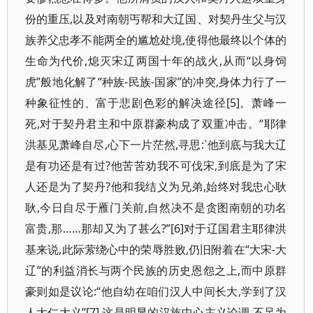
份的重压,以及对南朝丐帮和大辽国、对契丹生父与汉
族养父忠孝不能两全的尴尬处境,使得他最终以个体的
生命为代价,熄灭宋辽两国十年的战火,从而“以身饲
虎”般地化解了“种族-民族-国家”的冲突,身体力行了一
种象征性的、富于悲剧色彩的解决途径[5]。萧峰一
死,对于契丹君主和中原群豪构成了双重冲击。“耶律
洪基见萧峰自尽,心下一片茫然,寻思:`他到底与我大辽
是有功还是有过?他苦苦劝我不可伐宋,到底是为了宋
人还是为了契丹?他和我结义为兄弟,始终对我忠心耿
耿,今日自尽于雁门关前,自然决不是贪图南朝的功名
富贵,那……那却又为了甚么?”[6]对于辽国君主耶律洪
基来说,此际萦绕心中的荣辱胜败,仍旧附着在“大宋-大
辽”的利益消长与两个民族的历史恩怨之上,而中原群
豪则如是议论:“他自幼在咱们汉人中间长大,学到了汉
人大仁大义”[7],这是明显的汉族中心主义论调,不足为