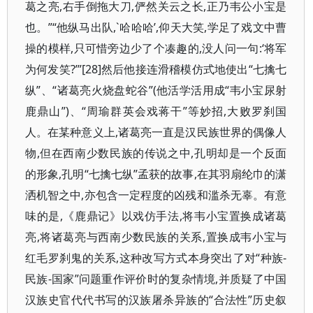
葛之亮,右手倒拖大刀,俨然关云之长,正乃韦公小宝是
也。”“他纵马出队,`哈哈哈’,仰天大笑,学足了戏文中曹
操的模样,只可惜旁边少了个凑趣的,没人问一句:‘将军
为何发笑?’”[28]然后他接连滑稽模仿式地使出“七擒七
纵”、“诸葛亮火烧盘蛇谷”(他活学活用成“韦小宝尿射
鹿鼎山”)、“周瑜群英会戏蒋干”等妙招,大败罗刹国
人。在某种意义上,诸葛亮一直是汉民族世界的偶像人
物,但在西南少数民族的传说之中,孔明却是一个反面
的形象,孔明“七擒七纵”孟获的故事,在其羽扇纶巾的潇
洒机智之中,亦包含一定程度的凶残和滥杀无辜。有意
味的是,《鹿鼎记》以戏仿手法,将韦小宝置换成诸葛
亮,将诸葛亮与西南少数民族的关系,置换成韦小宝与
红毛罗刹鬼的关系,这种改写方式本身突出了对“种族-
民族-国家”问题重作评价时的复杂情境,并质疑了中国
汉族史官代代书写的汉族屠杀异族的“合法性”历史叙