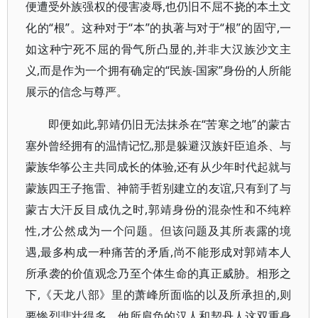
便遭受外族强权的侵害凌辱,也仍旧不屈不挠的本土文
化的“根”。这种对于“本”的执著与对于“根”的固守,一
如这种宁死不屈的骨气所凸显的,并非大汉族沙文主
义,而是作为一个拥有确定的“民族-国家”身份的人所能
展示的信念与尊严。
即便如此,郭靖仍旧无法抹杀在“苦寒之地”的蒙古
塞外曾经拥有的温情记忆,那是躲避汉族奸臣追杀、与
蒙族华筝公主共同成长的体验,还有从少年时代起就与
蒙族四王子拖雷、神箭手哲别建立的友谊,只有到了与
蒙古大汗反目成仇之时,郭靖身份的混杂性和不纯粹
性,才公然成为一个问题。但该问题及其所表露的境
遇,最多构成一种痛苦的矛盾,尚不能形成对郭靖本人
所承袭的价值观念乃至个体生命的真正威胁。相形之
下,《天龙八部》里的萧峰所面临的以及所承担的,则
要惨烈悲壮得多。他所肩负的汉人和契丹人这双重身