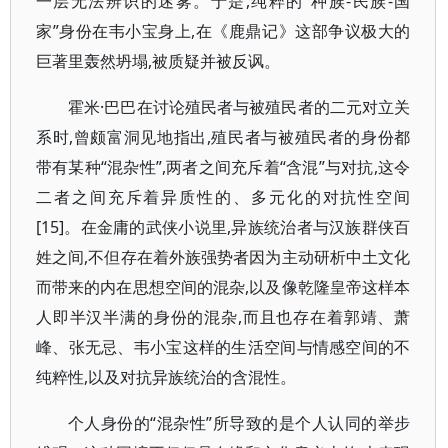
一层无法辨识的迷雾。于是,纯粹的“种族-民族-国
家”身份在韦小宝身上,在《鹿鼎记》这部争议极大的
巨著里轰然坍塌,被质疑并被反讽。
霍米·巴巴在讨论殖民者与被殖民者的二元对立关
系时,曾颇富洞见地指出,殖民者与被殖民者的身份都
带有某种“混杂性”,两者之间充斥着“含混”与对抗,这令
二者之间充斥着异质性的、多元化的对抗性空间
[15]。在金庸的武侠小说里,异族统治者与汉族群侠百
姓之间,不但存在着外族强势者因为主动研析中土文化
而带来的内在思想空间的混杂,以及像乾隆皇帝这样本
人即半汉半满的身份的混杂,而且也存在着郭靖、萧
峰、张无忌、韦小宝这样的生活空间与情感空间的不
纯粹性,以及对抗异族统治的含混性。
个人身份的“混杂性”所导致的是个人认同的举步