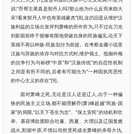
训;“乔帮主果真是契丹人吗?那么他为什么反而来助大
宋?看来契丹人中也有英雄豪杰”[8],这仍旧是从维护汉
族利益的立场出发评判萧峰的所作所为,只不过在刀光
剑影面前终于能够有限地突破自身的民族偏见,论天下
英雄不再以种族-民族划分为前提。在考察金庸小说里
汉族与异族的依存与对抗方式时,维护领土、抵御外侮
的抗争行为与标榜“中原”和“汉族传统”的自恋性机制
之间是有所不同的,后者有可能沦为“一种固执而恶性
的中心主义的存在”[9]。
面对萧峰之死,无论是汉人还是辽人,出于一种偏
狭的民族主义立场,都不能理解乔(萧)峰超越“民族-国
家”的局限,“以天下苍生为念”、“保土安民”的动机和壮
举。慕容博欲图联合吐蕃、西夏、大理以及辽国复燃
战火,割据中原,不惜以坦然受死成全萧峰的杀母大仇,