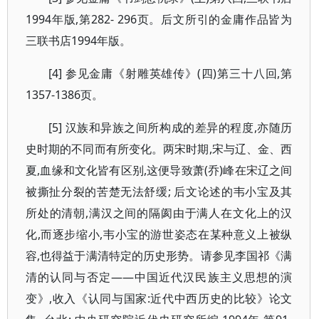
1994年版,第282- 296页。后文所引的金庸作品皆为
三联书店1994年版。
[4] 参见金庸《射雕英雄传》(四)第三十八回,第
1357-1386页。
[5] 汉族和异族之间所构成的差异的程度,亦随历
史时期的不同而有所变化。两宋时期,宋与辽、金、西
夏,血缘和文化皆有区别,这便导致萧(乔)峰在宋辽之间
被撕扯分裂的苦楚无法舒缓; 后文论述的韦小宝及其
所处的清朝,满汉之间的隔阂由于满人在文化上的汉
化,而逐步缩小,韦小宝的游世姿态在某种意义上被纵
容,也得益于满清特定的历史形势。请参见李国祁《满
清的认同与否定——中国近代汉民族主义思想的演
变》,收入《认同与国家:近代中西历史的比较》论文