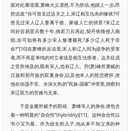
面对此番境遇,萧峰大义凛然,不为所动,他踏上一步,昂
然说道:“你可曾见过边关之上,宋辽相互仇杀的惨状?可
曾见过宋人辽人妻离子散、家破人亡的情景?宋辽之
间好容易罢兵数十年,倘若刀兵再起,契丹铁骑侵入南
朝,你可知将有多少宋人惨遭横死?多少辽人死于非
命?”[10]在萧峰的反诘里,宋人和辽人同为战争的受害
者,而不再是单纯的对立者或是相互仇恨者。边关征戍
之苦所殃及的,既有宋人,也有辽人。乔(萧)峰所禀赋的
汉族和契丹族的双重身份,以及他本人的慈悲襟怀,使
他在动荡不安、水深火热的“民族-国家”冲突里,洞察到
宋辽双方的苦难与无辜。
于是金庸所赋予的郭靖、萧峰等人的身份,便包含
着一种明显的“杂合性”(hybridity)[11]。这种杂合性以
韦小宝为最。作为妓女的儿子,他从来不知父亲的种