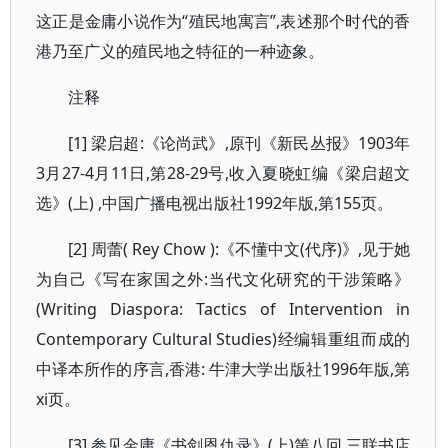
这正是金庸小说作为“殖民地寓言”,表述那个时代的香
港乃至广义的殖民地之特征的一种迹象。
注释
[1] 梁启超:《论尚武》,原刊《新民丛报》1903年
3月27-4月11日,第28-29号,收入夏晓虹编《梁启超文
选》(上) ,中国广播电视出版社1992年版,第155页。
[2] 周蕾( Rey Chow ):《不懂中文(代序)》,见于她
为自己《写在家国之外:当代文化研究的干涉策略》
(Writing Diaspora: Tactics of Intervention in
Contemporary Cultural Studies)经编辑重组而成的
中译本所作的序言,香港: 牛津大学出版社1996年版,第
xi页。
[3] 参见金庸《书剑恩仇录》(上)第八回,三联书店