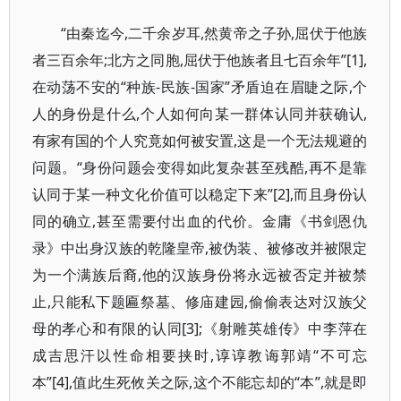
“由秦迄今,二千余岁耳,然黄帝之子孙,屈伏于他族
者三百余年;北方之同胞,屈伏于他族者且七百余年”[1],
在动荡不安的“种族-民族-国家”矛盾迫在眉睫之际,个
人的身份是什么,个人如何向某一群体认同并获确认,
有家有国的个人究竟如何被安置,这是一个无法规避的
问题。“身份问题会变得如此复杂甚至残酷,再不是靠
认同于某一种文化价值可以稳定下来”[2],而且身份认
同的确立,甚至需要付出血的代价。金庸《书剑恩仇
录》中出身汉族的乾隆皇帝,被伪装、被修改并被限定
为一个满族后裔,他的汉族身份将永远被否定并被禁
止,只能私下题匾祭墓、修庙建园,偷偷表达对汉族父
母的孝心和有限的认同[3];《射雕英雄传》中李萍在
成吉思汗以性命相要挟时,谆谆教诲郭靖“不可忘
本”[4],值此生死攸关之际,这个不能忘却的“本”,就是即