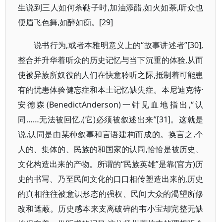
生说到三人如何杀鞑子时,加油添醋,如火如荼,听众也
便眉飞色舞,如醉如痴。[29]
说书行为,或者本雅明意义上的“故事讲述者”[30],
整合并升华着听众的历史记忆与当下沉重的体验,从而
使被异族所奴役的人们在快意聆听之际,抵制着可能患
有的忧患体验健忘症和本土记忆缺失症。本尼迪克特·
安德森(BenedictAnderson)一针见血地指出,“认
同……无法被回忆,(它)必须被叙述出来”[31]。这就是
说,认同是由某种叙事和言语建构而成的。换言之,个
人的、集体的、民族的和国家的认同,恰恰是被历史、
文化构造出来的产物。所谓的“民族英雄”是靠(官方)历
史的书写、乃至民间文化的口口相传塑造出来的,历史
的真相往往被意识形态的强权、民间大众的渴望所修
改和遮蔽。历史感本来支离破碎的韦小宝却完整无缺