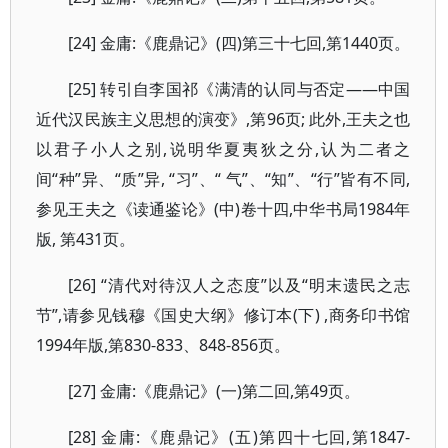
[24] 金庸:《鹿鼎记》(四)第三十七回,第1440页。
[25] 转引自李国祁《满清的认同与否定——中国
近代汉民族主义思想的演变》,第96页; 此外,王夫之也
以君子小人之别,说明华夏夷狄之分,认为二者之
间“种”异、“质”异, “习”、“ 气”、“知”、“行”皆有不同,
参见王夫之《读通鉴论》(中)卷十四,中华书局1984年
版, 第431页。
[26] “清代对待汉人之态度”以及“明末遗民之志
节”,请参见钱穆《国史大纲》修订本(下) ,商务印书馆
1994年版,第830-833、848-856页。
[27] 金庸:《鹿鼎记》(一)第二回,第49页。
[28] 金庸:《鹿鼎记》(五)第四十七回,第1847-