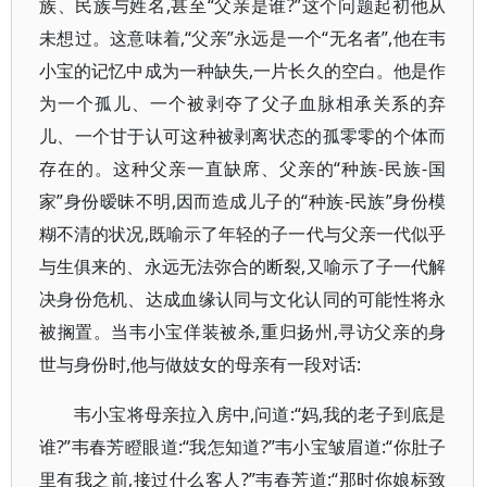
族、民族与姓名,甚至“父亲是谁?”这个问题起初他从
未想过。这意味着,“父亲”永远是一个“无名者”,他在韦
小宝的记忆中成为一种缺失,一片长久的空白。他是作
为一个孤儿、一个被剥夺了父子血脉相承关系的弃
儿、一个甘于认可这种被剥离状态的孤零零的个体而
存在的。这种父亲一直缺席、父亲的“种族-民族-国
家”身份暧昧不明,因而造成儿子的“种族-民族”身份模
糊不清的状况,既喻示了年轻的子一代与父亲一代似乎
与生俱来的、永远无法弥合的断裂,又喻示了子一代解
决身份危机、达成血缘认同与文化认同的可能性将永
被搁置。当韦小宝佯装被杀,重归扬州,寻访父亲的身
世与身份时,他与做妓女的母亲有一段对话:
韦小宝将母亲拉入房中,问道:“妈,我的老子到底是
谁?”韦春芳瞪眼道:“我怎知道?”韦小宝皱眉道:“你肚子
里有我之前,接过什么客人?”韦春芳道:“那时你娘标致