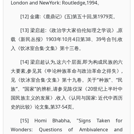
London and NewYork: Routledge,1994。
[12] 金庸:《鹿鼎记》(五)第五十回,第1979页。
[13] 梁启超:《政治学大家伯伦知理之学说》,原
载《新民丛报》1903年10月4日第38、39号合刊,收
入《饮冰室合集·文集》第十三卷。
[14] 梁启超认为,这六个层面,即为构成民族的六
大要素,参见其《申论种族革命与政治革命之得失》,
见《饮冰室合集·文集》第十九卷。关于“种族”、“民
族”、“国家”的辨析,请参见陈仪深《20世纪上半叶中
国民族主义的发展》,收入《认同与国家: 近代中西历
史的比较》论文集,第37-54页。
[15] Homi Bhabha, "Signs Taken for
Wonders: Questions of Ambivalence and