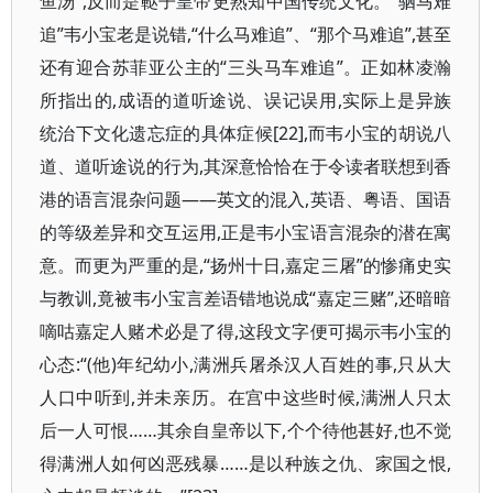
鱼汤”,反而是鞑子皇帝更熟知中国传统文化。“驷马难
追”韦小宝老是说错,“什么马难追”、“那个马难追”,甚至
还有迎合苏菲亚公主的“三头马车难追”。正如林凌瀚
所指出的,成语的道听途说、误记误用,实际上是异族
统治下文化遗忘症的具体症候[22],而韦小宝的胡说八
道、道听途说的行为,其深意恰恰在于令读者联想到香
港的语言混杂问题——英文的混入,英语、粤语、国语
的等级差异和交互运用,正是韦小宝语言混杂的潜在寓
意。而更为严重的是,“扬州十日,嘉定三屠”的惨痛史实
与教训,竟被韦小宝言差语错地说成“嘉定三赌”,还暗暗
嘀咕嘉定人赌术必是了得,这段文字便可揭示韦小宝的
心态:“(他)年纪幼小,满洲兵屠杀汉人百姓的事,只从大
人口中听到,并未亲历。在宫中这些时候,满洲人只太
后一人可恨……其余自皇帝以下,个个待他甚好,也不觉
得满洲人如何凶恶残暴……是以种族之仇、家国之恨,