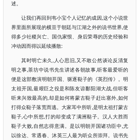
述。
让我们再回到韦小宝个人记忆的成因,这个小说世
界里面所展现的横亘于朝廷与江湖之外的说书世界,使
得多少社稷兴亡、国仇家恨、身后荣辱的历史经验和
冲动因而得以延续播散:
其时明亡未久,人心思旧,又不敢公然谈论反清复
明之事,茶坊中说书先生讲述各朝故事,听客最爱听的
便是这部敷演明朝开国、驱逐鞑子的《英烈传》。明
太祖开国,最艰巨之役是和陈友谅鄱阳湖大战,但听客
听来兴致最高的,却是如何将蒙古鞑子赶出塞外,如何
打得众鞑子落荒而逃。大家耳中所听,是明太祖打蒙古
鞑子,心中所想,打的却变成了满洲鞑子。汉人大胜而
鞑子大败,自然志得意满。是以明朝开国诸功臣中,尤
以徐达、常遇春、沐英三人最为听众所崇拜。说书先