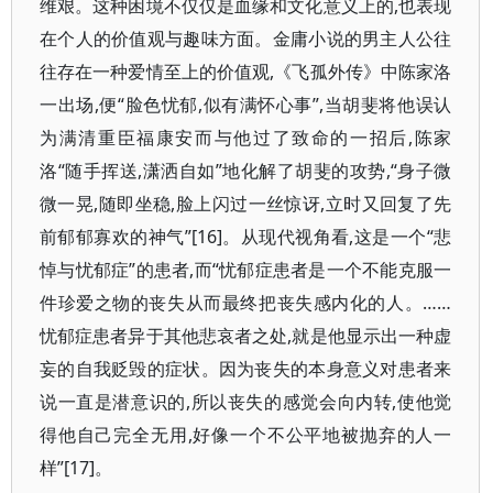
维艰。这种困境不仅仅是血缘和文化意义上的,也表现
在个人的价值观与趣味方面。金庸小说的男主人公往
往存在一种爱情至上的价值观,《飞孤外传》中陈家洛
一出场,便“脸色忧郁,似有满怀心事”,当胡斐将他误认
为满清重臣福康安而与他过了致命的一招后,陈家
洛“随手挥送,潇洒自如”地化解了胡斐的攻势,“身子微
微一晃,随即坐稳,脸上闪过一丝惊讶,立时又回复了先
前郁郁寡欢的神气”[16]。从现代视角看,这是一个“悲
悼与忧郁症”的患者,而“忧郁症患者是一个不能克服一
件珍爱之物的丧失从而最终把丧失感内化的人。……
忧郁症患者异于其他悲哀者之处,就是他显示出一种虚
妄的自我贬毁的症状。因为丧失的本身意义对患者来
说一直是潜意识的,所以丧失的感觉会向内转,使他觉
得他自己完全无用,好像一个不公平地被抛弃的人一
样”[17]。