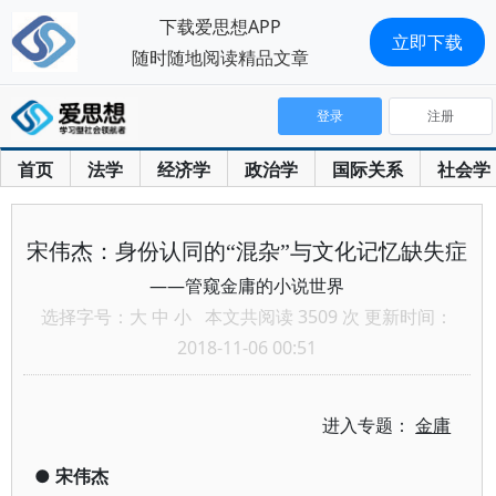
下载爱思想APP
立即下载
随时随地阅读精品文章
登录
注册
首页
法学
经济学
政治学
国际关系
社会学
宋伟杰：身份认同的“混杂”与文化记忆缺失症
——管窥金庸的小说世界
选择字号：
大
中
小
本文共阅读 3509 次 更新时间：
2018-11-06 00:51
进入专题：
金庸
●
宋伟杰