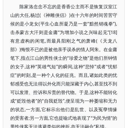
陈家洛念念不忘的是香香公主而不是恢复汉室江
山的大任,杨过(《神雕侠侣》)在十六年的时间苦苦守
候的是小龙女(平生心血所凝乃是一套“黯然销魂拳”),
击杀蒙古大汗则是金庸“为增加小说之兴味起见”[18]
有意虚构的闲笔,而最具阳刚之气的萧峰(《天龙八
部》)悔恨不已的是被他亲手误杀的情人阿朱。在金庸
笔下,指点江山的男性侠士的“珍爱之物”是他们所钟情
的女子,这种“英雄气短”的瞬间,这种“悲悼”或者“忧郁
症”的时刻,是一种个人化的征兆。而且,诸如此类的忧
郁感受也无法得以外化而只能深藏于内心,甚至找不到
可以发泄、控诉和斥责的替代物。于是,这种不能转化
成“贬毁他者”的“自我贬毁”,便呈现为一种萎缩和无力
的状态,一方面,它标示出他们是乱世、以及冤孽情缘
的受害者;另一方面,它也提喻式地表现了“为民为情”的
男性侠客无法逃避类似的挫折,亦无法融合“私情。