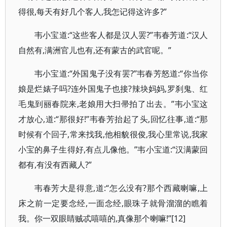
得很,每天有好几个客人,我怎记得这许多?”
韦小宝道:“这些客人都是汉人罢?”韦春芳道:“汉人
自然有,满洲官儿也有,还有蒙古的武官呢。”
韦小宝道:“外国鬼子没有罢?”韦春芳怒道:“你当你
娘是烂婊子吗?连外国鬼子也接?辣块妈妈,罗刹鬼、红
毛鬼到丽春院来,老娘用大扫帚拍了出去。”韦小宝这
才放心,道:“那很好!”韦春芳抬起了头,回忆往事,道:“那
时候有个回子,常来找我,他相貌很俊,我心里常说,我家
小宝的鼻子生得好,有点儿像他。”韦小宝道:“汉满蒙回
都有,有没有西藏人?”
韦春芳大是得意,道:“怎么没有?那个西藏喇嘛,上
床之前一定要念经,一面念经,眼珠子就骨溜溜的瞧着
我。你一双眼睛贼忒嘻嘻的,真像那个喇嘛!”[12]