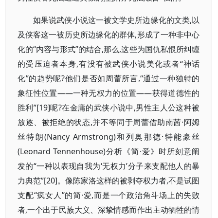
如果说武侠小说这一被文学史所边缘化的文类,以
及侠客这一被历史所边缘化的群体,形成了一种非中心
化的“内容与形式”的结合,那么,这些为国仇私恨所纠缠
的受压迫者本身,有没有被武侠小说美化或者“神话
化”的趋势呢?他们是否如周蕾所言,“通过一种独特的
象征性位置——一种无权力的位置——获得道德性的
胜利”[19]呢?在金庸的武侠小说中,男性主人公这种被
放逐、被拒绝的状态,并不等同于周蕾借助南茜·阿姆
丝特朗(Nancy Armstrong)和列奥那德·特能豪丝
(Leonard Tennenhouse)分析《简·爱》时所刻意阐
发的“一种以表现自我为‘无权力’分子来支配他人的暴
力典范”[20]。像陈家洛这样的被剥夺权力者,不是试图
支配“疯女人”的简·爱,而是一个政治角斗场上的失败
者,一个出于民族大义、深挚情感而作出主动牺牲的情