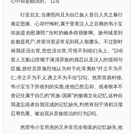
心中却是颇淡的。”[23]
行至后文,当康熙尚且为自己族人昔日入关之暴行
痛定思痛、心存忏悔时,属于受害汉人之后裔的韦小宝
却如是劝慰康熙:“当时的确杀得很惨啊。扬州城里到
处都是死尸,井里河里还常见到死人骷髅头。不过那时
候我还没出世,您也没出世,可怪不到咱们头上。”[24]
昔人王船山愤慨于满清异族的残忍以及汉人的懦弱与
臣服,曾经言辞激烈地认为对于此等夷狄“歼之不为不
仁,夺之不为不义,诱之不为不信”[25]。然而世易时移,
韦小宝当下所收到的实惠,使他已然忘却、或者根本不
曾记住属于自己的“民族-国家”的惨痛文化记忆,这种自
我遗忘或者自我完成的记忆缺失,判然有别于清初汉儒
忍辱负重、被迫屈从异族统治的行为[26]。
然而韦小宝所患的又并非完全彻底的记忆缺失,他