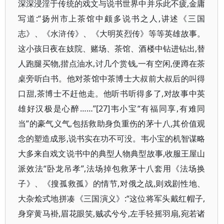
深深浸淫于传统的戏文与说书世界中并乐此不疲,金庸
写道:“扬州市上茶馆中颇多说书之人,讲述《三国
志》、《水浒传》、《大明英烈传》等等英雄故事。
这小孩日夜在妓院、赌场、茶馆、酒楼中钻进钻出,替
人跑腿买物,揩点油水,讨几个赏钱,一有空闲,便蹲在茶
桌旁听白书。他对茶馆中茶博士大叔前大叔后的叫得
口甜,茶博士不赶他走。他听书听得多了,对故事中英
雄好汉极是心醉……”[27]韦小宝“有福同享,有难同
当”的豪气义气,包括救助身负重伤的茅十八,其价值观
念的塑造成形,说书实在功不可没。韦小宝的机智谋略
大多来自戏文说书中的典型人物典型故事,收服王屋山
派效法“卧龙吊孝”,法场掉包救茅十八套用《法场换
子》、《搜孤救孤》的情节,对俄之战,则戏剧性地、
大杂烩式地拼凑《三国演义》:“这位将军头戴红帽子,
身穿黄马褂,眉花眼笑,贼忒兮兮,左手轻摇羽扇,宛若诸