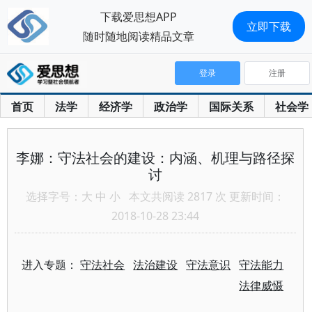
下载爱思想APP
立即下载
随时随地阅读精品文章
登录
注册
首页
法学
经济学
政治学
国际关系
社会学
李娜：守法社会的建设：内涵、机理与路径探
讨
选择字号：
大
中
小
本文共阅读 2817 次 更新时间：
2018-10-28 23:44
进入专题：
守法社会
法治建设
守法意识
守法能力
法律威慑