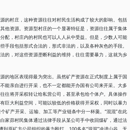
资源的村庄，这种资源往往对村民生活构成了较大的影响。包括
括其他资源。资源型村庄的一个显著特征是，资源往往属于集体
份分配，村庄内的村民也可以人人从中受益。但是，少数人可能
这些手段包括形式合法的，形式非法的，以及各种灰色的手段。
非法的，对这些资源垄断利益的维持，往往需要暴力，这就为乡
资源的地区表现得最为突出。虽然矿产资源在正式制度上属于国
并不能亲自进行开采，也不一定都能开办国有公司来开采。大多
，往往将开采权转让给私营公司，甚至承包给个体户。具体操作
都有巨大利益空间，可能以较低的价格获得开采权，同时以暴力
个矿产开采、运输、加工等产业链条中分一杯羹。“混混”在此
梁白家茆村民集体通过法律手段从某公司手中收回煤矿，通过法
遭到原矿方公司组织的暴力殴打。100多名“混混”冲进山谷，无