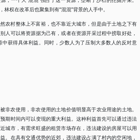
源，一个大“混混”强占了这一资源，垄断了沙石的挖掘开采。
，林权在改革后也聚集到有“混混”背景的人手中。
虽然农村整体上不富裕，也不靠近大城市，但是由于土地之下有
个别人可以将资源据为己有，或者在资源开采过程中捞取好处，
源中获得具体利益。同时，少数人为了压制大多数人的反对意
地被非农使用，非农使用的土地价值明显高于农业用途的土地。
是预期时间内可以变现的重大利益。这种利益首先可以通过违法
靠近城市，有需求旺盛的租赁市场存在，违法建设的房屋可以用
利益。在具有交通优势的近郊，违法建设占满了村内的空闲地，