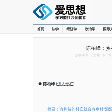
首页
法学
经济学
政治学
国际
陈柏峰：乡
选择字号：
大
中
小
本文
●
陈柏峰
(
进入专栏
)
摘要：有利益的村庄就会有乡村“混混