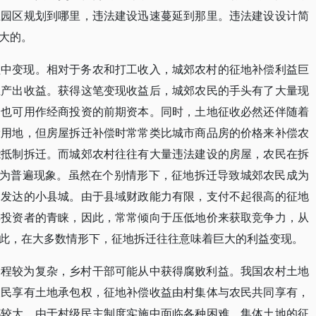
业园区规划到哪里，违法建设迅速蔓延到那里。违法建设设计简
大的。
程中变现。相对于务农和打工收入，城郊农村的征地补偿利益巨
业产出收益。获得这笔变现收益后，城郊农民的手头有了大量现
，也可用作经商投资的前期资本。同时，土地征收必然还伴随着
设用地，但房屋拆迁补偿时常常类比城市商品房的价格来补偿农
能抵制拆迁。而城郊农村往往有大量违法建设的房屋，农民在拆
成为普遍现象。虽然在个别情形下，征地拆迁导致城郊农民成为
不发达的小县城。由于县域财政能力有限，支付不起很高的征地
得投资者的青睐，因此，常常倾向于压低地价来获取竞争力，从
此，在大多数情形下，征地拆迁往往意味着巨大的利益变现。
过程较为复杂，乡村干部可能从中获得腐败利益。我国农村土地
农民享有土地承包权，征地补偿收益由村集体与农民共同享有，
都较大。由于村级民主制度实施中面临各种困难，集体土地的征