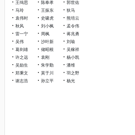
王缉思
陈奉孝
郭世佑
马玲
王振东
狄马
袁伟时
史啸虎
熊培云
秋风
刘小枫
孟令伟
雷一宁
周枫
蒋兆勇
吴伟
沙叶新
刘瑜
葛剑雄
储昭根
吴稼祥
许之远
袁刚
杨小凯
吴励生
朱学勤
潘维
郑秉文
莫于川
羽之野
谢志浩
孙立平
杨光