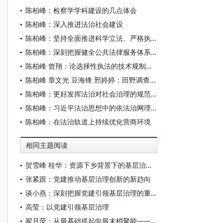
陈柏峰：检察学学科建设的几点体会
陈柏峰：深入推进法治社会建设
陈柏峰：坚持全面推进科学立法、严格执法、公正司法、全民守法
陈柏峰：深刻把握健全公共法律服务体系的丰富内涵和重点任务
陈柏峰 曾翔：论选择性执法的技术规制——从“卫片执法”展开
陈柏峰 章文光 豆海锋 邢婷婷：田野调查：扎根基层沃土 锤炼学术真功
陈柏峰：更好发挥法治对社会治理的规范和保障作用
陈柏峰：习近平法治思想中的依法治网理论
陈柏峰：在法治轨道上持续优化营商环境
相同主题阅读
贺雪峰 桂华：资源下乡背景下的基层治理重塑与改进
张紧跟：党建推动基层治理创新的新趋向
谈小燕：深刻把握党建引领基层治理的重大意义与重要要求
高莹：以党建引领基层治理
翟月荧：从最基础抓起向最末梢聚能——青岛西海岸新区推进党建引领城乡基层治理的实践探索