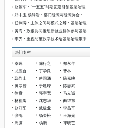
赵聚军：“十五五”时期党建引领基层治理创新的结构情境与效能优化
郑中玉 杨静岩：部门缝隙与缝隙弥合：社会工作组织参与基层治理的行动策略
任剑涛：主体之问与模式之辨：基层治理的底层逻辑
黄海：政银协同推动新就业群体参与基层治理
李齐：重视防范数字技术给基层治理带来的新问题
热门专栏
秦晖
陈行之
郑永年
龙应台
丁学良
曹林
鄢烈山
傅国涌
陈嘉映
黄宗智
于建嵘
陈志武
徐贲
郭宇宽
马立诚
杨祖陶
沈志华
向继东
赵汀阳
戴建业
李昌平
张鸣
杨奎松
王海光
周濂
杨鹏
邓晓芒