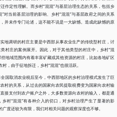
迁作定性理解。而乡村“混混”与基层治理生态的关系，包括乡
混”对当前基层治理的影响、乡村“混混”与基层政府之间的关系
及，并未作专门论述，这不能不说是一大缺憾。造成此缺憾的原
，实地调研的村庄主要是中西部从事农业生产的传统型村庄，讨
这类村庄的案例展开。因此，对于其他类型的村庄中，乡村“混
那些地域范围内有着丰富矿藏或其他资源的村庄，比如各地矿区
农村，由于征地拆迁，乡村“混混”也很活跃。
6年全国取消农业税后至今，中西部地区的乡村治理模式发生了巨
和农村的关系，从过去的国家向农民提取税费变为国家向农村输
等直接支付到农户账户之外，大多数资源向农村的输入，都是通
，乡村“混混”有各种介入的切口，对乡村治理产生了显著的影
施的广度还较为有限，我们对相关问题的观察深度也不够。