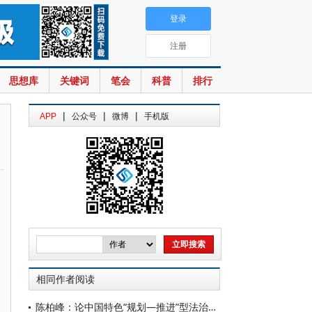
登录
注册
思想库
关键词
笔会
科普
排行
|
|
|
APP
公众号
微博
手机版
相同作者阅读
陈柏峰：论中国特色“规划—推进”型法治建设模式——以法治政府建设为例