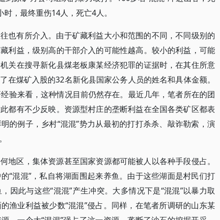
小时，最终重伤14人，死亡4人。
往往也有所介入。由于矿藏利益大小和范围的不同，不同级别的
矿藏利益，级别高的干部介入的可能性越高。较小的利益，可能
安机关在搜寻新化县煤老板康某经济犯罪的证据时，在其住所意
了在煤矿入股的32名新化县国家公务人员的姓名和具体金额。
研经验来看，这种情况目前仍然存在。最近几年，笔者所在的团
对此都有不少反映。资源型村庄的垄断利益在全国各类矿区都表
明的例子，乡村“混混”势力从最初的打打杀杀、敲诈勒索，演
。
任何地区，集体资源甚至国家资源都可能被人以各种手段侵占。
的“混混”，私自将湖面围起来养鱼。由于这些湖面是村民们打
，因此与这些“混混”产生冲突。大多情况下是“混混”以暴力取
的渔业利益被少数“混混”侵占。同样，在笔者所调研的山东某