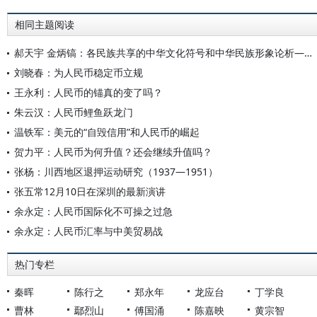
相同主题阅读
郝天宇 金炳镐：各民族共享的中华文化符号和中华民族形象论析——以人民币为视角
刘晓春：为人民币稳定币立规
王永利：人民币的锚真的变了吗？
朱云汉：人民币鲤鱼跃龙门
温铁军：美元的“自毁信用”和人民币的崛起
贺力平：人民币为何升值？还会继续升值吗？
张杨：川西地区退押运动研究（1937—1951）
张五常12月10日在深圳的最新演讲
余永定：人民币国际化不可操之过急
余永定：人民币汇率与中美贸易战
热门专栏
秦晖
陈行之
郑永年
龙应台
丁学良
曹林
鄢烈山
傅国涌
陈嘉映
黄宗智