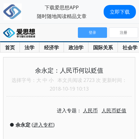
下载爱思想APP
立即下载
随时随地阅读精品文章
登录
注册
首页
法学
经济学
政治学
国际关系
社会学
余永定：人民币何以贬值
选择字号：
大
中
小
本文共阅读 2723 次 更新时间：
2018-10-19 10:13
进入专题：
人民币
人民币贬值
●
余永定
(
进入专栏
)