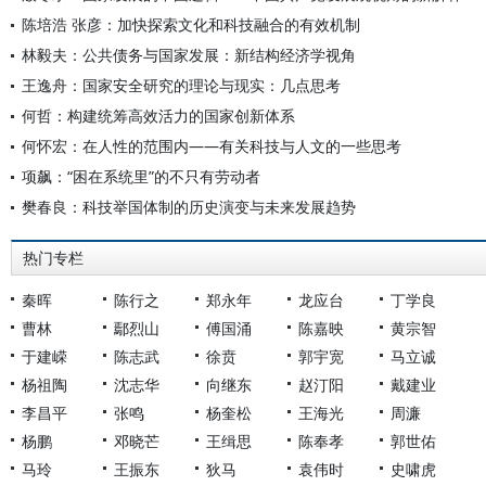
陈培浩 张彦：加快探索文化和科技融合的有效机制
林毅夫：公共债务与国家发展：新结构经济学视角
王逸舟：国家安全研究的理论与现实：几点思考
何哲：构建统筹高效活力的国家创新体系
何怀宏：在人性的范围内——有关科技与人文的一些思考
项飙：“困在系统里”的不只有劳动者
樊春良：科技举国体制的历史演变与未来发展趋势
热门专栏
秦晖
陈行之
郑永年
龙应台
丁学良
曹林
鄢烈山
傅国涌
陈嘉映
黄宗智
于建嵘
陈志武
徐贲
郭宇宽
马立诚
杨祖陶
沈志华
向继东
赵汀阳
戴建业
李昌平
张鸣
杨奎松
王海光
周濂
杨鹏
邓晓芒
王缉思
陈奉孝
郭世佑
马玲
王振东
狄马
袁伟时
史啸虎