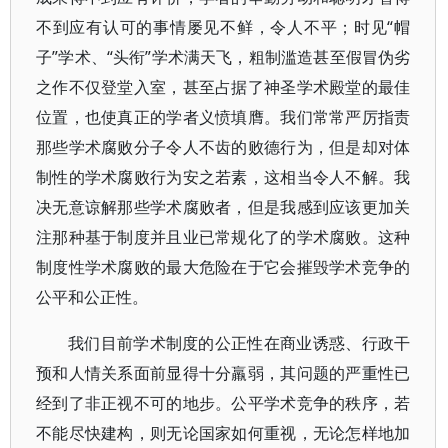
不到应有认可的事情屡见不鲜，令人不平；时见“帽
子”学术、“头衔”学术满天飞，粗制滥造甚至假冒伪劣
之作不仅登堂入室，甚至占据了神圣学术殿堂的最佳
位置，也使真正的学者义愤填膺。我们常常严厉指责
那些学术腐败分子令人不齿的败德行为，但是却对体
制性的学术腐败行为安之若素，这相当令人不解。我
决无意谅解那些学术腐败者，但是我感到应该更加关
注那种基于制度并且业已常规化了的学术腐败。这种
制度性学术腐败的最大危险在于它会摧毁学术竞争的
公平和公正性。
我们目前学术制度的公正性在商业诱惑、行政干
预和人情关系面前显得十分羸弱，其问题的严重性已
经到了非正视不可的地步。公平学术竞争的秩序，若
不能尽快建构，则无论国家如何重视，无论怎样地加