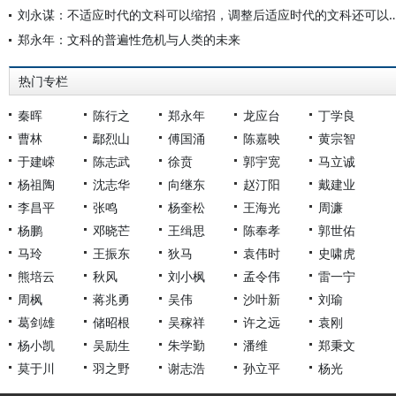
刘永谋：不适应时代的文科可以缩招，调整后适应时
郑永年：文科的普遍性危机与人类的未来
热门专栏
秦晖
陈行之
郑永年
龙应台
丁学良
曹林
鄢烈山
傅国涌
陈嘉映
黄宗智
于建嵘
陈志武
徐贲
郭宇宽
马立诚
杨祖陶
沈志华
向继东
赵汀阳
戴建业
李昌平
张鸣
杨奎松
王海光
周濂
杨鹏
邓晓芒
王缉思
陈奉孝
郭世佑
马玲
王振东
狄马
袁伟时
史啸虎
熊培云
秋风
刘小枫
孟令伟
雷一宁
周枫
蒋兆勇
吴伟
沙叶新
刘瑜
葛剑雄
储昭根
吴稼祥
许之远
袁刚
杨小凯
吴励生
朱学勤
潘维
郑秉文
莫于川
羽之野
谢志浩
孙立平
杨光