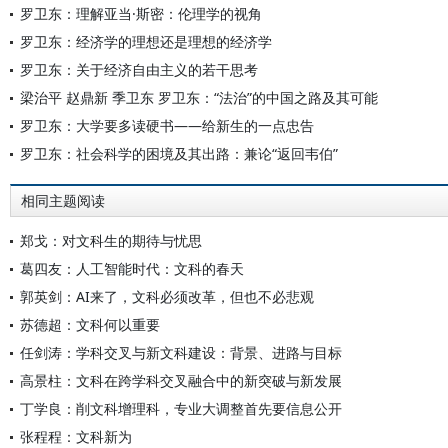
罗卫东：理解亚当·斯密：伦理学的视角
罗卫东：经济学的理想还是理想的经济学
罗卫东：关于经济自由主义的若干思考
梁治平 赵鼎新 季卫东 罗卫东：“法治”的中国之路及其可能
罗卫东：大学要多读硬书——给新生的一点忠告
罗卫东：社会科学的困境及其出路：兼论“返回韦伯”
相同主题阅读
郑戈：对文科生的期待与忧思
葛四友：人工智能时代：文科的春天
郭英剑：AI来了，文科必须改革，但也不必悲观
苏德超：文科何以重要
任剑涛：学科交叉与新文科建设：背景、进路与目标
高景柱：文科在跨学科交叉融合中的新突破与新发展
丁学良：削文科增理科，专业大调整首先要信息公开
张程程：文科新为