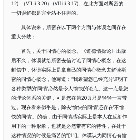
12) （VII.ii.3.20） (VII.iii.3.17)。在此方面对斯密的
一切误解都是完全站不住脚的。
具体说来，斯密在以下两个方面与休谟之间存在
重大分歧：
首先，关于同情心的概念。《道德情操论》出版
后不久，休谟就给斯密去信讨论了同情心概念，在这
封信中，休谟实际上是拿自己的同情心概念去解读斯
密的同情心概念，他写道：“我希望您已经充分证明了
各种类型的‘同情’必然是令人愉快的论点。这一点是您
的理论体系的关键，可是您在第20页只是轻轻一言带
过。现在看来似乎是，除去‘愉快的同情’还存在‘不愉
快的同情’。的确，由于同情感实际上是本人在反射作
用下的一种形象，也就是必然带有它的特性，在处于
这种情况的时候是痛苦的”[11]。休谟认为同情心有愉