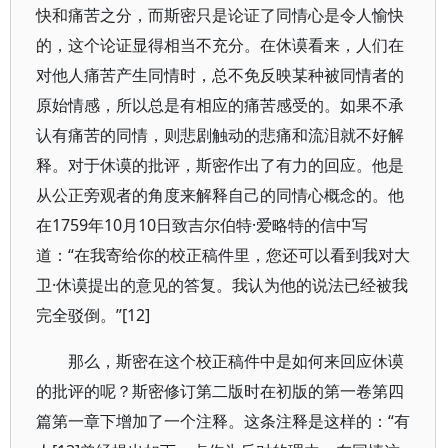
快和痛苦之分，而斯密只是论证了同情心是令人愉快
的，这个论证显得相当不充分。在休谟看来，人们在
对他人痛苦产生同情时，总不免反映某种被同情者的
原始情感，所以总是有相应的痛苦感受的。如果不承
认有痛苦的同情，则悲剧触动的悲痛和流泪就不好解
释。对于休谟的批评，斯密作出了有力的回应。他是
从公正旁观者的角度来解释自己的同情心概念的。他
在1759年10月10日致吉尔伯特·爱略特的信中写
道：“在我寄给你的校正稿件里，您还可以看到我对大
卫·休谟提出的意见的答复。我认为他的说法已经被我
完全驳倒。”[12]
那么，斯密在这个校正稿件中是如何来回应休谟
的批评的呢？斯密修订第二版时在初版的第一卷第四
篇第一章下增加了一个注释。这条注释是这样的：“有