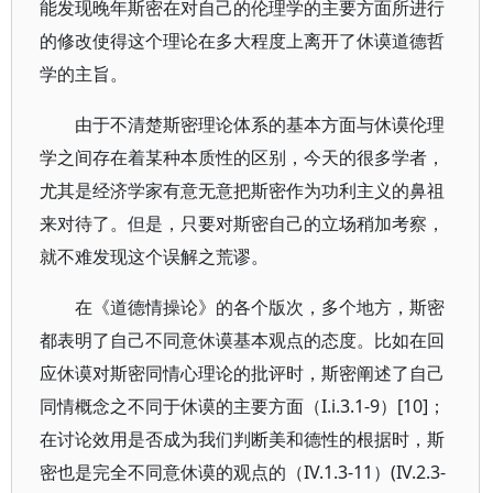
能发现晚年斯密在对自己的伦理学的主要方面所进行
的修改使得这个理论在多大程度上离开了休谟道德哲
学的主旨。
由于不清楚斯密理论体系的基本方面与休谟伦理
学之间存在着某种本质性的区别，今天的很多学者，
尤其是经济学家有意无意把斯密作为功利主义的鼻祖
来对待了。但是，只要对斯密自己的立场稍加考察，
就不难发现这个误解之荒谬。
在《道德情操论》的各个版次，多个地方，斯密
都表明了自己不同意休谟基本观点的态度。比如在回
应休谟对斯密同情心理论的批评时，斯密阐述了自己
同情概念之不同于休谟的主要方面（I.i.3.1-9）[10]；
在讨论效用是否成为我们判断美和德性的根据时，斯
密也是完全不同意休谟的观点的（IV.1.3-11）(IV.2.3-