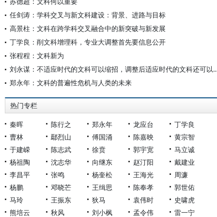
苏德超：文科何以重要
任剑涛：学科交叉与新文科建设：背景、进路与目标
高景柱：文科在跨学科交叉融合中的新突破与新发展
丁学良：削文科增理科，专业大调整首先要信息公开
张程程：文科新为
刘永谋：不适应时代的文科可以缩招，调整后适应时
郑永年：文科的普遍性危机与人类的未来
热门专栏
秦晖
陈行之
郑永年
龙应台
丁学良
曹林
鄢烈山
傅国涌
陈嘉映
黄宗智
于建嵘
陈志武
徐贲
郭宇宽
马立诚
杨祖陶
沈志华
向继东
赵汀阳
戴建业
李昌平
张鸣
杨奎松
王海光
周濂
杨鹏
邓晓芒
王缉思
陈奉孝
郭世佑
马玲
王振东
狄马
袁伟时
史啸虎
熊培云
秋风
刘小枫
孟令伟
雷一宁