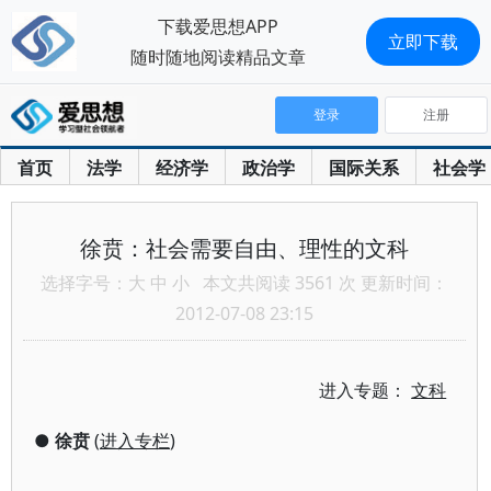
下载爱思想APP
立即下载
随时随地阅读精品文章
登录
注册
首页
法学
经济学
政治学
国际关系
社会学
徐贲：社会需要自由、理性的文科
选择字号：
大
中
小
本文共阅读 3561 次 更新时间：
2012-07-08 23:15
进入专题：
文科
●
徐贲
(
进入专栏
)