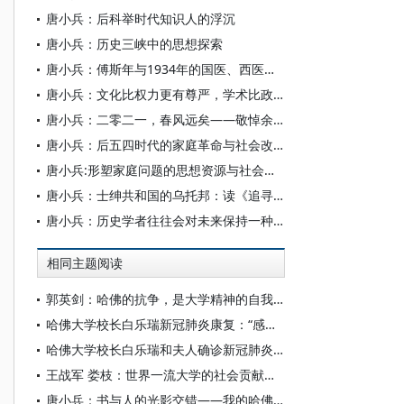
唐小兵：后科举时代知识人的浮沉
唐小兵：历史三峡中的思想探索
唐小兵：傅斯年与1934年的国医、西医之争
唐小兵：文化比权力更有尊严，学术比政治更有生命——哈佛燕京访学琐忆
唐小兵：二零二一，春风远矣——敬悼余英时先生
唐小兵：后五四时代的家庭革命与社会改造思潮
唐小兵:形塑家庭问题的思想资源与社会想象——以民国时期出版的“社会问题”系列图书为中心的考察
唐小兵：士绅共和国的乌托邦：读《追寻新共和》
唐小兵：历史学者往往会对未来保持一种谨慎的乐观
相同主题阅读
郭英剑：哈佛的抗争，是大学精神的自我捍卫
哈佛大学校长白乐瑞新冠肺炎康复：“感觉一夜间变成120岁的老人”
哈佛大学校长白乐瑞和夫人确诊新冠肺炎后的公开信
王战军 娄枝：世界一流大学的社会贡献、经验及启示——以哈佛大学为例
唐小兵：书与人的光影交错——我的哈佛缘