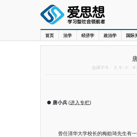
首页
法学
经济学
政治学
国际
选择字号：
大
中
小
本文
●
唐小兵
(
进入专栏
)
曾任清华大学校长的梅贻琦先生有一