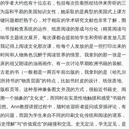
听的学者大约也有十位左右，包括每次拄着拐杖结伴来旁听的三
极为温和平易的美国知识女性，她采取的是典型的美国式上课方
关键问题都烂熟于心，对于相应的学术研究文献也非常了解，围
新、书报检查系统的运作、纸质阅读的形成与分化（精英阅读与
影响等主题依次展开。每次课都会提前给学生和旁听者发放几页
。我记得上阅读文化那次课，给每个人发放的是一些打印出来的
、时间和人物角色沉醉于阅读世界的情景。我拿到的那一张是一
在床的祖父朗读的油画画作。有一次讨论早期欧洲书籍的装帧、
很古老的书（一般都是一两百年前出版的，我拿到的是《哈扎尔
所持书的“物质层面”的特点，比如书封皮的设计、纸张质地、
、版权页等。这种形神兼备图文并茂的方式，很贴近书籍史、阅
溯一个抽象的“文化史”，而同时在实质性地触摸和感受“书籍作
宛然。Ann教授讲授过程中，随时欢迎听者提问或穿插评论，有
思的问题，而因为学生来自不同的印刷文化传统和阅读的谱系，
史理解”与“价值观念”的碰撞和交流。史无定法，学无定见，是