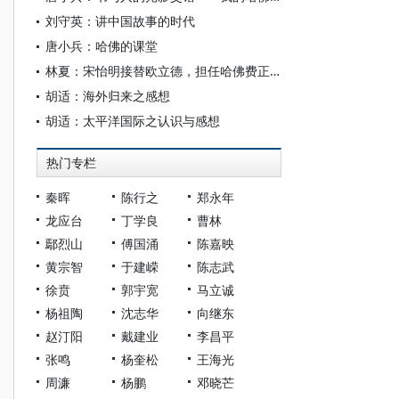
刘守英：讲中国故事的时代
唐小兵：哈佛的课堂
林夏：宋怡明接替欧立德，担任哈佛费正清中国研究中心主任
胡适：海外归来之感想
胡适：太平洋国际之认识与感想
热门专栏
秦晖
陈行之
郑永年
龙应台
丁学良
曹林
鄢烈山
傅国涌
陈嘉映
黄宗智
于建嵘
陈志武
徐贲
郭宇宽
马立诚
杨祖陶
沈志华
向继东
赵汀阳
戴建业
李昌平
张鸣
杨奎松
王海光
周濂
杨鹏
邓晓芒