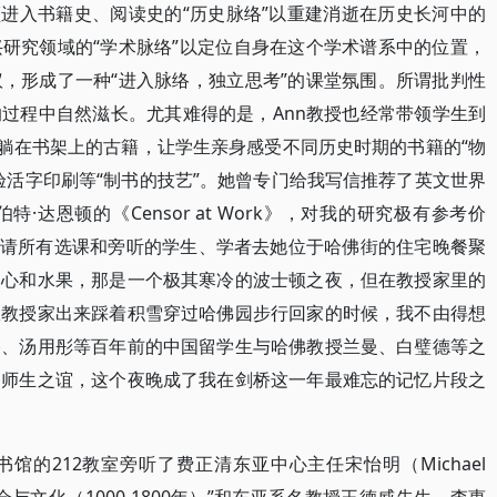
领进入书籍史、阅读史的“历史脉络”以重建消逝在历史长河中的
研究领域的“学术脉络”以定位自身在这个学术谱系中的位置，
，形成了一种“进入脉络，独立思考”的课堂氛围。所谓批判性
过程中自然滋长。尤其难得的是，Ann教授也经常带领学生到
些躺在书架上的古籍，让学生亲身感受不同历史时期的书籍的“物
验活字印刷等“制书的技艺”。她曾专门给我写信推荐了英文世界
伯特·达恩顿的《Censor at Work》，对我的研究极有参考价
邀请所有选课和旁听的学生、学者去她位于哈佛街的住宅晚餐聚
点心和水果，那是一个极其寒冷的波士顿之夜，但在教授家里的
从教授家出来踩着积雪穿过哈佛园步行回家的时候，我不由得想
恪、汤用彤等百年前的中国留学生与哈佛教授兰曼、白璧德等之
是师生之谊，这个夜晚成了我在剑桥这一年最难忘的记忆片段之
的212教室旁听了费正清东亚中心主任宋怡明（Michael