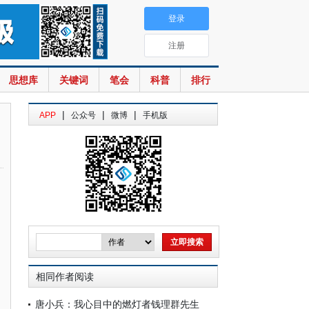
登录
注册
思想库
关键词
笔会
科普
排行
|
|
|
APP
公众号
微博
手机版
相同作者阅读
唐小兵：我心目中的燃灯者钱理群先生