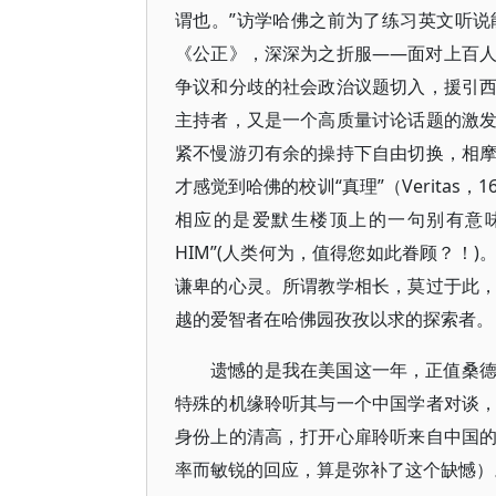
谓也。”访学哈佛之前为了练习英文听
《公正》，深深为之折服——面对上百
争议和分歧的社会政治议题切入，援引
主持者，又是一个高质量讨论话题的激
紧不慢游刃有余的操持下自由切换，相
才感觉到哈佛的校训“真理”（Verita
相应的是爱默生楼顶上的一句别有意味的箴言：“W
HIM”(人类何为，值得您如此眷顾？！
谦卑的心灵。所谓教学相长，莫过于此
越的爱智者在哈佛园孜孜以求的探索者。
遗憾的是我在美国这一年，正值桑
特殊的机缘聆听其与一个中国学者对谈
身份上的清高，打开心扉聆听来自中国
率而敏锐的回应，算是弥补了这个缺憾）