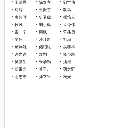
王缉思
陈奉孝
郭世佑
马玲
王振东
狄马
袁伟时
史啸虎
熊培云
秋风
刘小枫
孟令伟
雷一宁
周枫
蒋兆勇
吴伟
沙叶新
刘瑜
葛剑雄
储昭根
吴稼祥
许之远
袁刚
杨小凯
吴励生
朱学勤
潘维
郑秉文
莫于川
羽之野
谢志浩
孙立平
杨光