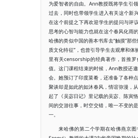
为爱智者的自由。Ann教授既将学生引
过去，同时也带领学生进入有关这个新兴
在这个前提之下再欢迎学生的提问与评议
思考的心智与能力也就在这个春风化雨的
哈佛的类似中国的善本书库去“触摸”那
质文化特征”，也曾引导学生去观摩和体
里有关censorship的经典著作，首推罗
值。这门课程结束的时候，Ann教授还
会。她预订了印度菜肴，还准备了各种
聚谈却是如此的如沐春风，情谊弥漫，
起了《吴宓日记》里记载的吴宓、陈寅
间的交游往事，时空交错，唯一不变的
一。
来哈佛的第二个学期在哈佛燕京图书馆