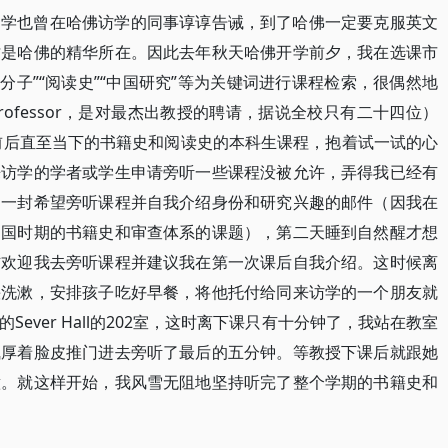
留学也曾在哈佛访学的同事谆谆告诫，到了哈佛一定要克服英文
才是哈佛的精华所在。因此去年秋天哈佛开学前夕，我在选课市
知识分子”“阅读史”“中国研究”等为关键词进行课程检索，很偶然地
y Professor，是对最杰出教授的聘请，据说全校只有二十四位）
蒙运动前后直至当下的书籍史和阅读史的本科生课程，抱着试一试的心
来访学的学者或学生申请旁听一些课程没被允许，弄得我已经有
了一封希望旁听课程并自我介绍身份和研究兴趣的邮件（因我在
民国时期的书籍史和审查体系的课题），第二天睡到自然醒才想
信欢迎我去旁听课程并建议我在第一次课后自我介绍。这时候离
快洗漱，安排孩子吃好早餐，将他托付给同来访学的一个朋友就
ever Hall的202室，这时离下课只有十分钟了，我站在教室
气厚着脸皮推门进去旁听了最后的五分钟。等教授下课后就跟她
意。就这样开始，我风雪无阻地坚持听完了整个学期的书籍史和