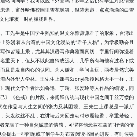
下居然问同学：我可以脱下外套吗？多年之后仍有学生对此情景
冬未逝，窗外哈佛校园里雪花飘舞，银装素裹，点点滴滴的白雪
文化璀璨一时的朦胧世界。
貌。王先生是中国学生熟知的温文尔雅谦谦君子的形象，台湾出
上弥漫着从台湾的中国文化浸染的“君子人格”，为学极勤奋且
文写作皆臻上乘，尤其其汉语写作典雅而真切，字里行间弥漫着
然名重天下，但从不以此自矜或远人，几乎所有与他有过私下或
，而且是发自内心的认同。为人谦和，学问高远，两者居然完美
内外华人学林。王先生上课与Szonyi教授风格大不一样，王
记》现代文学作者比如鲁迅、丁玲、张爱玲等人作品的细读，同
乙己》《色戒》的片段，来阐释传统与现代中国之间千丝万缕的
家在作品与人生之间的张力及其困境。王先生上课总是一派斯
究，头发纹丝不乱，在讲坛后来回走动时步履轻盈，举重若轻，
者充满了一种自然诚挚的情感，可谓将他念兹在兹的“抒情的传
也会提出一些问题或了解学生对布置阅读书目的进度，有时候碰