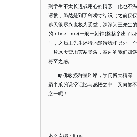
到学生不太长进或用心的情形，他也不
请教，虽然是到了剑桥才结识（之前仅
聊天很尽兴也极为受益，深深为王先生
的office time(一般一刻钟)整
时，之后王先生还特地邀请我和另外一
一片冰天雪地苦寒景象，室内的我们却
将至之感。
哈佛教授群星璀璨，学问博大精深
鳞半爪的课堂记忆与感悟之中，又何尝
之一呢！
本文责编：
limei