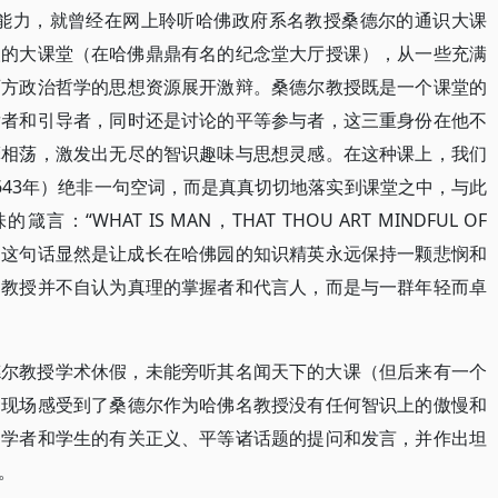
说能力，就曾经在网上聆听哈佛政府系名教授桑德尔的通识大课
人的大课堂（在哈佛鼎鼎有名的纪念堂大厅授课），从一些充满
西方政治哲学的思想资源展开激辩。桑德尔教授既是一个课堂的
发者和引导者，同时还是讨论的平等参与者，这三重身份在他不
摩相荡，激发出无尽的智识趣味与思想灵感。在这种课上，我们
s，1643年）绝非一句空词，而是真真切切地落实到课堂之中，与此
HAT IS MAN，THAT THOU ART MINDFUL OF
)。这句话显然是让成长在哈佛园的知识精英永远保持一颗悲悯和
，教授并不自认为真理的掌握者和代言人，而是与一群年轻而卓
德尔教授学术休假，未能旁听其名闻天下的大课（但后来有一个
，现场感受到了桑德尔作为哈佛名教授没有任何智识上的傲慢和
的学者和学生的有关正义、平等诸话题的提问和发言，并作出坦
。