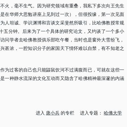
温不火，毫不生气。因为研究领域有重叠，我私下多次向王先生
仅是在华师大思勉讲座上见到过一次），但很投缘，第一次见面
的为人坦诚、学识渊博和言谈文采斐然所吸引，比哈佛教授常规
整多出了四十五分钟。后来为了一个具体的研究论文，又约谈了一个多小
个访问学者去哈佛教授俱乐部吃午餐，当时也是窗外大雪纷飞，
谈兴甚浓，一腔知识分子的家国天下情怀难以自禁，有不知老之
，作为过客的自己也只能鼹鼠饮河不过满腹而已，可就在这些一
不是一种静水流深的文化互动而又隐含了哈佛精神最深邃的内涵
进入
唐小兵
的专栏 进入专题：
哈佛大学