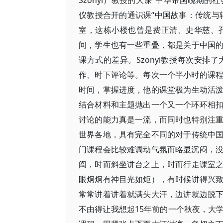
Szonyi）教授的大课“中华帝国晚期的社
仪教授合开的通识课“中国故事：传统与
室，这栋小楼也曾是费正清、史华慈、
间，学生也有一些重叠，都是关于中国
课方式的差异。Szonyi教授每次安
作、时下评论等。每次一个半小时的课程时
时间，掌握进度，他的课堂极为生动活
结合材料和主题抛出一个又一个环环相扣的
讨论的能力真是一流，而同时也特别注
世界各地，具有完全不同的对于传统中
门课程会比较难调动气氛而略显沉闷，没想
阖，时而斜坐讲台之上，时而行走课室
眼炯炯有神目光如炬），有时候讲得兴
常常讲着讲着就满头大汗，边讲就边脱
不由得让我想起15年前的一个秋夜，大