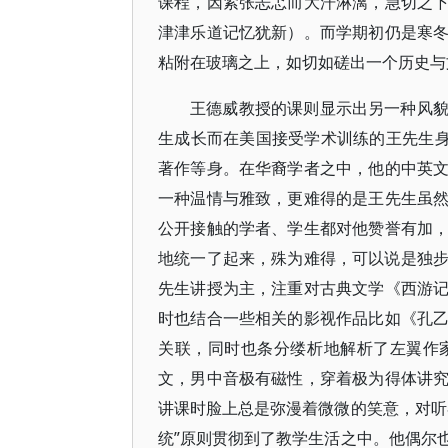
课程，因紧张忐忑而大汗淋漓，急切之
津津乐道记忆犹新）。而学期初仍是寒
粘附在玻璃之上，如切如磋出一个历史与
王德威教授的课则显示出另一种风
生成长而在美国接受学术训练的王先生身
著作等身。在华裔学者之中，他的中英
一种温情与雅致，更难得的是王先生虽
公开接触的学者、学生都对他赞誉有加
地统一了起来，殊为难得，可以说是独步海
先生讲授为主，注重对古典文学《西游
时也结合一些相关的影视作品比如《孔
关联，同时也条分缕析地解析了左翼作
文，男中音极有磁性，穿着极为得体讲
讲课时脸上总是弥漫着微微的笑意，对听
统”原则贯彻到了教学生活之中。他偶尔