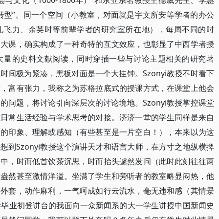
会与文化（1000-1800年）”和东亚系名教授王德威先生、李惠
转型”。同一个空间（小教室，对面就是宇文所安等学者的办公
孔飞力、余英时等前辈学者的研究室所在地），每周不同的时
的大课，确实构成了一种奇特的互文效应，也彰显了中西学者授
排了大量的史料文献阅读，同时穿插一些与讨论主题相关的研究著
间极为紧凑，黑板对面是一个大挂钟。Szonyi教授不时看下
泼，富有张力，我称之为苏格拉底式的授课方式，在课堂上他会
问题，将讨论引向深层次的讨论境地。Szonyi教授掌控课堂
重日常生活经验与学术思考的对接。济济一堂的学生同样是来自
国的印象、理解或感知（有些甚至是一片空白！），本来以为这
到Szonyi教授这个演讲天才和语言大师，在方寸之地纵横捭
之中，时而低首饮茶沉思，时而抬头遽然发问（此时此刻往往两
致盎然甚至激情洋溢。坐满了学生和旁听者的教室略显闷热，他
下外套，动作麻利，一气呵成如行云流水，毫无违和感（其情景
学毕业初登讲台的我面向一众新闻系的大一学生讲授中国新闻史