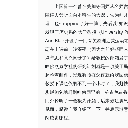
出国前一个曾在美加等国师从名师
障碍去旁听面向本科生的大课，认为那
场上也shopping了好一阵，先后以“
发现了历史系的大学教授（Universit
Ann Blair开设了一门有关欧洲启
态在上课前一晚深夜（因为之前好些同
点忐忑和意兴阑珊了）给教授的邮箱发
哈佛燕京学社的研究计划就是一项关于
起检查邮件，发现教授在深夜就给我回
教授下课也仅剩不到一个小时了，我赶
步履匆匆地赶到哈佛园里的一栋古色古香的S
门外聆听了一会极为汗颜，后来鼓足勇
见面，稍微自我介绍了一下，并表示歉
阅读史课程。