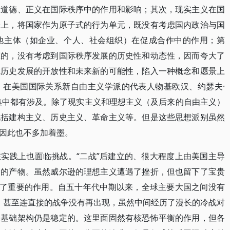
、道德、正义在国际秩序中的作用和影响；其次，现实主义在国
身上，将国家作为原子式的行为单元，既没有考虑国内政治与国
他主体（如企业、个人、社会组织）在促成合作中的作用；第
态的，没有考虑到国际秩序发展的历史性和动态性，因而夸大了
虑历史发展的开放性和未来新的可能性，陷入一种概念和愿景上
，在美国国际关系新自由主义学派的代表人物基欧汉、约瑟夫·
集中都有涉及。除了现实主义和理想主义（及后来的自由主义）
包括建构主义、历史主义、革命主义等。但是这些思想派别虽然
因此也不多加着墨。
实践上也面临挑战。“二战”后建立的、很大程度上由美国主导
念的产物。虽然威尔逊的理想主义遭遇了挫折，但也留下了宝贵
到了重要的作用。自五十年代中期以来，全球主要大国之间没有
争，甚至连直接的战争没有再出现，虽然中间经历了漫长的冷战对
的基础架构仍是稳定的。这里面固然有核恐怖平衡的作用，但各