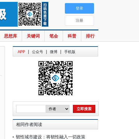
登录
注册
思想库
关键词
笔会
科普
排行
|
|
|
APP
公众号
微博
手机版
相同作者阅读
韧性城市建设：将韧性融入一切政策