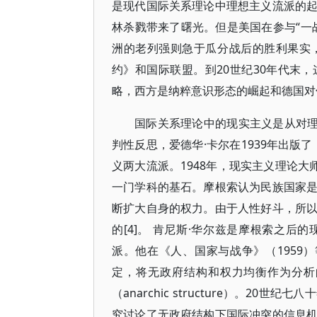
是现代国际关系理论中理想主义流派的
林杀戮带来了曙光。但是美国在参与“一
洲的老列强则急于瓜分战后的胜利果实
约》和国际联盟。到20世纪30年代末
略，西方是纳粹意识形态的崛起和德国对
国际关系理论中的现实主义是从对理
判性反思，爱德华·卡尔在1939年出版
义两大流派。1948年，现实主义理论大
一门学科的基石。摩根索认为民族国家
断扩大自身的权力。由于人性好斗，所
的[4]。 肯尼斯·华尔兹是摩根索之
派。他在《人、国家与战争》（1959）
定，将无政府结构和权力均衡作为分析
（anarchic structure）。
究讨论了无政府结构下国际冲突的信息