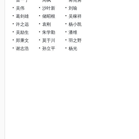
吴伟
沙叶新
刘瑜
葛剑雄
储昭根
吴稼祥
许之远
袁刚
杨小凯
吴励生
朱学勤
潘维
郑秉文
莫于川
羽之野
谢志浩
孙立平
杨光