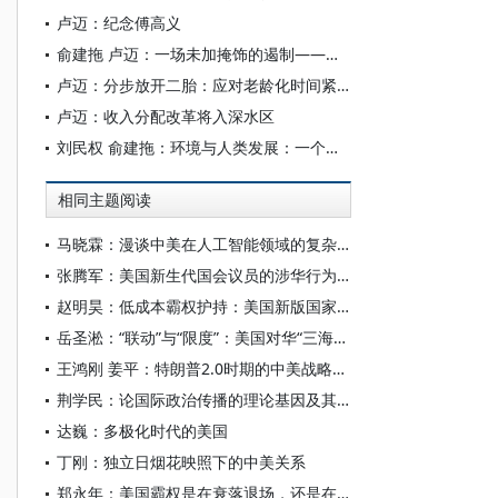
卢迈：纪念傅高义
俞建拖 卢迈：一场未加掩饰的遏制——美国对华战略转型与中国的应对
卢迈：分步放开二胎：应对老龄化时间紧迫
卢迈：收入分配改革将入深水区
刘民权 俞建拖：环境与人类发展：一个文献述评
相同主题阅读
马晓霖：漫谈中美在人工智能领域的复杂博弈
张腾军：美国新生代国会议员的涉华行为及其影响探析
赵明昊：低成本霸权护持：美国新版国家安全战略与中美博弈
岳圣淞：“联动”与“限度”：美国对华“三海联动”战略探析
王鸿刚 姜平：特朗普2.0时期的中美战略相持与中国的战略运筹
荆学民：论国际政治传播的理论基因及其时代特征
达巍：多极化时代的美国
丁刚：独立日烟花映照下的中美关系
郑永年：美国霸权是在衰落退场，还是在转质转型？