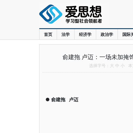
首页
法学
经济学
政治学
国际
俞建拖 卢迈：一场未加掩
选择字号：
大
中
小
本文
●
俞建拖
卢迈