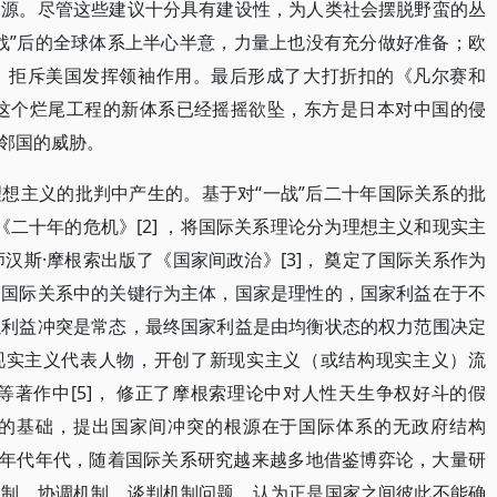
起源。尽管这些建议十分具有建设性，为人类社会摆脱野蛮的丛
战”后的全球体系上半心半意，力量上也没有充分做好准备；欧
，拒斥美国发挥领袖作用。最后形成了大打折扣的《凡尔赛和
，这个烂尾工程的新体系已经摇摇欲坠，东方是日本对中国的侵
邻国的威胁。
想主义的批判中产生的。基于对“一战”后二十年国际关系的批
了《二十年的危机》[2] ，将国际关系理论分为理想主义和现实主
师汉斯·摩根索出版了《国家间政治》[3]， 奠定了国际关系作为
是国际关系中的关键行为主体，国家是理性的，国家利益在于不
以利益冲突是常态，最终国家利益是由均衡状态的权力范围决定
后的现实主义代表人物，开创了新现实主义（或结构现实主义）流
等著作中[5]， 修正了摩根索理论中对人性天生争权好斗的假
的基础，提出国家间冲突的根源在于国际体系的无政府结构
20世纪七八十年代年代，随着国际关系研究越来越多地借鉴博弈论，大量研
机制、协调机制、谈判机制问题，认为正是国家之间彼此不能确