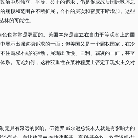
际政治中对独立、平等、公正的追求，仍是促成战后国际秩序总
作的规模和范围在不断扩展，合作的层次和密度不断增加。这些
丛林的可能性。
角色也常常是双面的。美国本身是建立在自由平等观念上的国
护中展示出强道德诉求的一面；但美国又是一个霸权国家，在冷
制不住霸权本能的驱动，展现出傲慢、自利、霸凌的一面，甚至
的体系。无论如何，这种双重性在某种程度上否定了现实主义对
制定具有深远的影响。伍德罗·威尔逊总统本人就是有影响力的
乔治·凯南、兹比格涅夫·布热津斯基、亨利·基辛格、格雷汉姆·艾