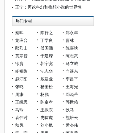
王宁：再论科幻和推想小说的世界性
热门专栏
秦晖
陈行之
郑永年
龙应台
丁学良
曹林
鄢烈山
傅国涌
陈嘉映
黄宗智
于建嵘
陈志武
徐贲
郭宇宽
马立诚
杨祖陶
沈志华
向继东
赵汀阳
戴建业
李昌平
张鸣
杨奎松
王海光
周濂
杨鹏
邓晓芒
王缉思
陈奉孝
郭世佑
马玲
王振东
狄马
袁伟时
史啸虎
熊培云
秋风
刘小枫
孟令伟
雷一宁
周枫
蒋兆勇