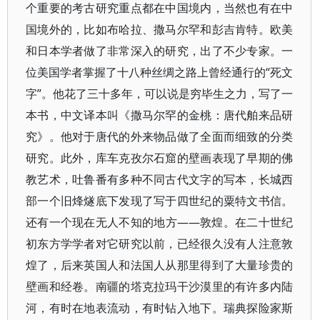
个重要的考古研究重点都在中国境内，当然也有在中
国境外的，比如布哈拉、撒马尔罕和彭吉肯特。欧美
和日本学者做了非常深入的研究，出了不少专家。一
位美国学者掌握了十八种丝绸之路上曾经通行的“死文
字”。他花了三十多年，可以说是穷毕生之力，写了一
本书，中文译本叫《撒马尔罕的金桃：唐代舶来品研
究》。他对于唐代的外来物品做了全面而细致的分类
研究。此外，库车克孜尔石窟的壁画表现了早期的佛
教艺术，吐鲁番有多种不同古代文字的写本，长城西
部一个旧烽燧底下发现了写于四世纪的粟特文书信。
还有一个现在无人不知的地方——敦煌。在二十世纪
初东方学学者对它研究以前，已经很久没有人注意敦
煌了，后来英国人和法国人从那里得到了大量珍贵的
壁画和经卷。南疆的塔克拉玛干沙漠里的有许多内陆
河，有时在地表流动，有时钻入地下。瑞典探险家斯