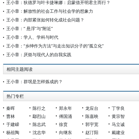
王小章：狄德罗与叶卡捷琳娜：启蒙借开明君主而行？
王小章：解放性的社会工作与社会学的想象力
王小章：内部紧张如何转化成社会问题？
王小章：“ 悬浮”与“附近”
王小章：学人、学科与时代
王小章：“乡绅作为方法”与走出知识分子的“孤立化”
王小章：厌烦与现代人的自我实践
相同主题阅读
王小章：群氓是怎样炼成的？
热门专栏
秦晖
陈行之
郑永年
龙应台
丁学良
曹林
鄢烈山
傅国涌
陈嘉映
黄宗智
于建嵘
陈志武
徐贲
郭宇宽
马立诚
杨祖陶
沈志华
向继东
赵汀阳
戴建业