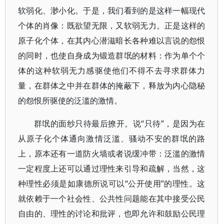
软弱化、渺小化。于是，我们看到的是这样一幅现代
个体的肖像：既欲望无限，又软弱无力。正是这样的
原子化个体，在其内心潜滋暗长各种难以言说的怨恨
的同时，也使自身成为锻造群氓的材料：作为单个个
体的这种软弱无力感驱使他们不得不去寻求群体力
量，在群体之中并在群体的掩蔽下，释放为内心隐秘
的怨恨所驱使的泛滥的激情。
群氓的面纱只待最后撩开。说“只待”，是因为在
从原子化个体通向激情泛滥、骚动不安的群氓的路
上，原本还有一道防火墙或者说缓冲带：泛滥的激情
一定程度上还可以通过理性来引导和疏解，当然，这
种理性必须是如康德所说可以“公开使用”的理性。这
就依赖于一个社会性、公共性问题能在其中接受公民
自由的、理性的讨论和批评，也即允许和鼓励公民理