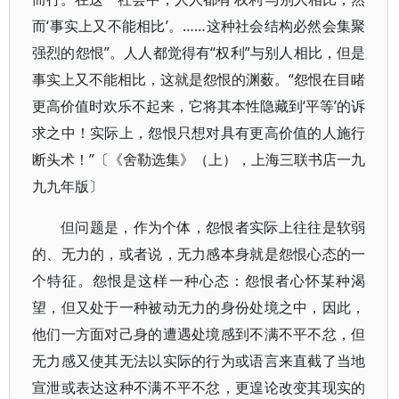
而‘事实上又不能相比’。……这种社会结构必然会集聚
强烈的怨恨”。人人都觉得有“权利”与别人相比，但是
事实上又不能相比，这就是怨恨的渊薮。“怨恨在目睹
更高价值时欢乐不起来，它将其本性隐藏到‘平等’的诉
求之中！实际上，怨恨只想对具有更高价值的人施行
断头术！”〔《舍勒选集》（上），上海三联书店一九
九九年版〕
但问题是，作为个体，怨恨者实际上往往是软弱
的、无力的，或者说，无力感本身就是怨恨心态的一
个特征。怨恨是这样一种心态：怨恨者心怀某种渴
望，但又处于一种被动无力的身份处境之中，因此，
他们一方面对己身的遭遇处境感到不满不平不忿，但
无力感又使其无法以实际的行为或语言来直截了当地
宣泄或表达这种不满不平不忿，更遑论改变其现实的