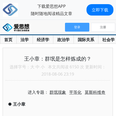
下载爱思想APP
立即下载
随时随地阅读精品文章
登录
注册
首页
法学
经济学
政治学
国际关系
社会学
王小章：群氓是怎样炼成的？
选择字号：
大
中
小
本文共阅读 6150 次 更新时间：
2018-08-06 23:19
进入专题：
群氓现象
平等化
莫斯科维奇
●
王小章