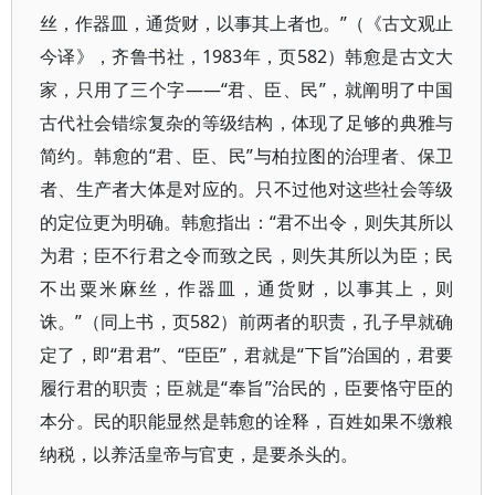
丝，作器皿，通货财，以事其上者也。”（《古文观止
今译》，齐鲁书社，1983年，页582）韩愈是古文大
家，只用了三个字——“君、臣、民”，就阐明了中国
古代社会错综复杂的等级结构，体现了足够的典雅与
简约。韩愈的“君、臣、民”与柏拉图的治理者、保卫
者、生产者大体是对应的。只不过他对这些社会等级
的定位更为明确。韩愈指出：“君不出令，则失其所以
为君；臣不行君之令而致之民，则失其所以为臣；民
不出粟米麻丝，作器皿，通货财，以事其上，则
诛。”（同上书，页582）前两者的职责，孔子早就确
定了，即“君君”、“臣臣”，君就是“下旨”治国的，君要
履行君的职责；臣就是“奉旨”治民的，臣要恪守臣的
本分。民的职能显然是韩愈的诠释，百姓如果不缴粮
纳税，以养活皇帝与官吏，是要杀头的。