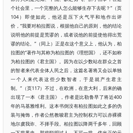
个社会里，一个完整的人怎么能够生存下去呢？”（页
104）即使如此，他还是压下火气平和地作出评
价，“我要对柏拉图说，根据他自己的原则，他的结论
说明他的前提是荒谬的，或者说他的前提使他得出荒
谬的结论。”（同上）正是在这个意义上，他认为，柏
拉图的“著作与其称为柏拉图的《理想国》，还不如称
为柏拉图的《君主国》。因为在以少数站在群众之首
的智者来代表全体人民之后，这篇名著将又会以单独
一个人来代表这些少数智者，于是就产生君主
制。”（页117）不过，在欧洲，在意大利，后来的确
出现了一本《君主国》，作者是比勒鲁早了将近400
年的马基雅维利。这本书倒没有柏拉图如此之多的伪
装与掩饰，作者公然教唆君主为控制权力可以赤裸裸
地尔虞我诈、不择手段。柏拉图以降两千多年，回顾
一下世界史，那些聪明过人、不可一世、伟光正的元