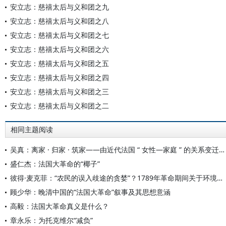
安立志：慈禧太后与义和团之九
安立志：慈禧太后与义和团之八
安立志：慈禧太后与义和团之七
安立志：慈禧太后与义和团之六
安立志：慈禧太后与义和团之五
安立志：慈禧太后与义和团之四
安立志：慈禧太后与义和团之三
安立志：慈禧太后与义和团之二
相同主题阅读
吴真：离家 · 归家 · 筑家——由近代法国 “ 女性—家庭 ” 的关系变迁史论 “ 家 ” 的三重化身
盛仁杰：法国大革命的“椰子”
彼得·麦克菲：“农民的误入歧途的贪婪”？1789年革命期间关于环境的流行态度
顾少华：晚清中国的“法国大革命”叙事及其思想意涵
高毅：法国大革命真义是什么？
章永乐：为托克维尔“减负”