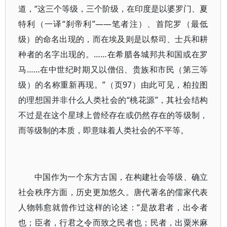
道，“这三个等级，三个阶级，在印度是以婆罗门、夏
特利（一译“刹帝利”——笔者注）、首陀罗（最低
级）的命名出现的，而在埃及则是以祭司、士兵和耕
种者的名字出现的。……在希腊各城邦共和国或在罗
马……在中世纪时期又以僧侣、贵族和市民（第三等
级）的名称重新再现。”（页97）由此可见，柏拉图
的理想国并非什么人类社会的“桃花源”，其社会结构
不过是在这个星球上曾经存在或仍然存在的等级制，
而等级制的本质，即意味着人类社会的不平等。
中国作为一个东方古国，在构建社会等级、确立
社会秩序方面，历史更加悠久。唐代著名的儒家代表
人物韩愈就曾作过这样的论述：“是故君者，出令者
也；臣者，行君之令而致之民者也；民者，出粟米麻