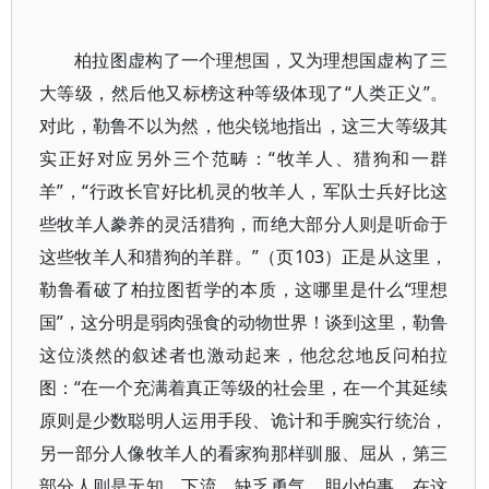
柏拉图虚构了一个理想国，又为理想国虚构了三
大等级，然后他又标榜这种等级体现了“人类正义”。
对此，勒鲁不以为然，他尖锐地指出，这三大等级其
实正好对应另外三个范畴：“牧羊人、猎狗和一群
羊”，“行政长官好比机灵的牧羊人，军队士兵好比这
些牧羊人豢养的灵活猎狗，而绝大部分人则是听命于
这些牧羊人和猎狗的羊群。”（页103）正是从这里，
勒鲁看破了柏拉图哲学的本质，这哪里是什么“理想
国”，这分明是弱肉强食的动物世界！谈到这里，勒鲁
这位淡然的叙述者也激动起来，他忿忿地反问柏拉
图：“在一个充满着真正等级的社会里，在一个其延续
原则是少数聪明人运用手段、诡计和手腕实行统治，
另一部分人像牧羊人的看家狗那样驯服、屈从，第三
部分人则是无知、下流、缺乏勇气、胆小怕事，在这