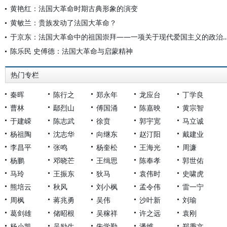
黄艳红：法国大革命时期古典形象的演变
黄敏兰：贵族发动了法国大革命？
于京东：法国大革命中的祖国崇拜——一项关于现代爱国
陈乐民 史傅德：法国大革命与启蒙精神
热门专栏
秦晖
陈行之
郑永年
龙应台
丁学良
曹林
鄢烈山
傅国涌
陈嘉映
黄宗智
于建嵘
陈志武
徐贲
郭宇宽
马立诚
杨祖陶
沈志华
向继东
赵汀阳
戴建业
李昌平
张鸣
杨奎松
王海光
周濂
杨鹏
邓晓芒
王缉思
陈奉孝
郭世佑
马玲
王振东
狄马
袁伟时
史啸虎
熊培云
秋风
刘小枫
孟令伟
雷一宁
周枫
蒋兆勇
吴伟
沙叶新
刘瑜
葛剑雄
储昭根
吴稼祥
许之远
袁刚
杨小凯
吴励生
朱学勤
潘维
郑秉文