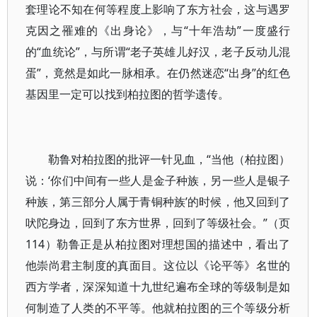
套理论不知在何等程度上影响了东方社会，这与遇罗
克因之罹难的《出身论》，与“十年浩劫”一度盛行
的“血统论”，与所谓“老子英雄儿好汉，老子反动儿混
蛋”，竟然是如此一脉相承。在仍然迷恋“出身”的红色
基因里一定可以找到柏拉图的哲学遗传。
勒鲁对柏拉图的批评一针见血，“当他（柏拉图）
说：‘你们中间有一些人是金子种族，另一些人是银子
种族，第三部分人属于青铜种族’的时候，他又回到了
吠陀身边，回到了东方世界，回到了等级社会。”（页
114）勒鲁正是从柏拉图对理想国的描述中，看出了
他崇尚君主制度的真面目。这位以《论平等》名世的
西方学者，深深知道十九世纪遍布全球的等级制是如
何制造了人类的不平等。他就柏拉图的三个等级分析