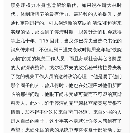
职务即权力本身也遗留给后代。如果说在斯大林时
代，体制所培养的最有活力、最骄矜的人的提升，是
通过定期进行的、可以创造新的空缺的‘清洗’和迫害来
实现的话，那么到了停滞时期，职务升迁的机会就得
等上几十年。”[16]因此，当戈尔巴乔夫当选总书记的
消息传来时，不仅勃列日涅夫衰败时期思念年轻“铁腕
人物”的党的机关工作人员，而且苏联社会其它各阶层
的人都深表赞许。戈尔巴乔夫的政治秘书格拉乔夫析
了党的机关工作人员的这种政治心理：“他是属于他们
那个圈子的人，曾几何时，他也在处理应对他们所面
临的那些问题，他眼下尚未变成可望而不可即的莫斯
科天人。此外，陷于停滞的克里姆林宫精英尽管很不
情愿，却不得不让这位来自‘旁门外道’、来自外省的人
进入自己的圈子，这个事实本身就让许多人感到有了
希望：患硬化症的党的系统中即将恢复干部流动，新