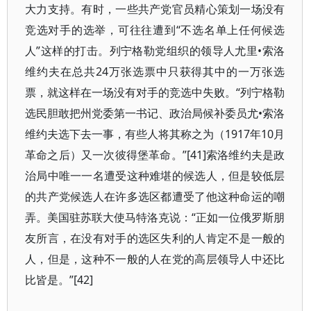
大力支持。有时，一些共产党官员精心策划一场没有
竞选对手的选举，可往往遭到“不选名单上任何候选
人”这样的打击。列宁格勒党组织的领导人尤里•索洛
维约夫在总共24万张选票中只获得其中的一万张选
票，就这样在一场没有对手的竞选中失败。“列宁格勒
选民胆敢把州党委第一书记、政治局候补委员尤•索洛
维约夫选下去一事，有些人将其称之为（1917年10月
革命之后）又一次彼得堡革命。”[41]索洛维约夫是政
治局中唯一一名遭受这种难堪的候选人，但是较低层
的共产党候选人在许多选区都遭受了他这种命运的嘲
弄。美国驻苏联大使马特洛克说：“正如一位俄罗斯朋
友所言，在没有对手的选区失利的人肯定不是一般的
人，但是，这种不一般的人在党的高层领导人中还比
比皆是。”[42]