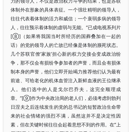
力的领导人，不仅是政治权力斗争的结果，也是苏联
体制外在形象的具体表征。一个强壮精明的领导人，
往往代表着体制的活力和威信；一个衰弱多病的领导
人，往往预示着体制的虚弱与无能。“已成电视系列片
[⑧]（如果将我国当时所经历的国葬叠加在一起的
话）的党的领导人的亡故已经像是体制的濒死状态。
几个苏联官僚‘家族’担心新的权力交接会变成政治纷
争，那不仅会有损纷争参加者的声誉，而且会有损体
制本身的声誉，他们立即开始竭力推荐他们认为最有
前途、可给老化的机体血管注入新鲜血液的王位继承
人。他们选中的人是戈尔巴乔夫，这完全顺理成
章。”[⑨]作为中央政治局的老人们，必须考虑到勃列
日涅夫之后连续发生的党的总书记的短暂政治生命带
来的社会情绪的强烈不满，虽然这并不是决定性因
素，但在关键时候往往会起着意想不到的作用。在“上