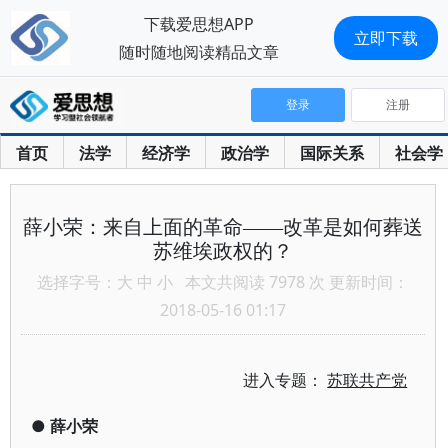
下载爱思想APP
立即下载
随时随地阅读精品文章
登录
注册
首页
法学
经济学
政治学
国际关系
社会学
薛小荣：来自上面的革命——改革是如何葬送
苏维埃政权的？
选择字号：
大
中
小
本文共阅读 7978 次 更新时间：
2018-05-16 01:17
进入专题：
苏联共产党
●
薛小荣