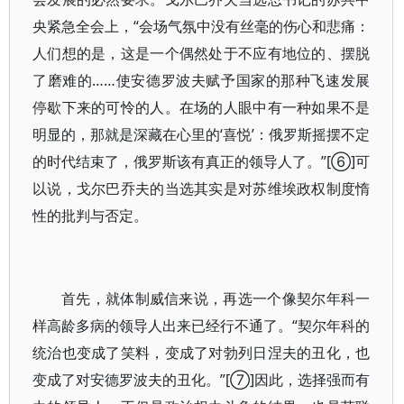
央紧急全会上，“会场气氛中没有丝毫的伤心和悲痛：
人们想的是，这是一个偶然处于不应有地位的、摆脱
了磨难的……使安德罗波夫赋予国家的那种飞速发展
停歇下来的可怜的人。在场的人眼中有一种如果不是
明显的，那就是深藏在心里的‘喜悦’：俄罗斯摇摆不定
的时代结束了，俄罗斯该有真正的领导人了。”[⑥]可
以说，戈尔巴乔夫的当选其实是对苏维埃政权制度惰
性的批判与否定。
首先，就体制威信来说，再选一个像契尔年科一
样高龄多病的领导人出来已经行不通了。“契尔年科的
统治也变成了笑料，变成了对勃列日涅夫的丑化，也
变成了对安德罗波夫的丑化。”[⑦]因此，选择强而有