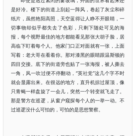
即使是透过紧闭的窗玻璃，外面的世界看起来还
是好冷。楼下的街道上刮起一阵风，卷起了灰尘和碎
纸片，虽然艳阳高照，天空蓝得让人睁不开眼睛，一
切事物却似乎都失去了色彩，只剩下随处可见的海
报，每个视野最佳的地方都能看见那张大胡子脸，居
高临下盯着每个人。他家门口正对面就有一张，上面
写着：老大哥在看着你。那对漆黑的眼睛跟温斯顿的
四目交接。底下的街道旁也贴了一张海报，被人撕去
一角，风一吹过便不停翻动，“英社党”这几个字不时
就会显露出来。在很远的地方，直升机掠过屋顶，像
只青蝇一样盘旋了一会儿，突然一个转变就飞走了。
那是警方在巡逻，从窗户窥探每个人的一举一动。不
过巡逻没什么可怕的，可怕的是思想警察。