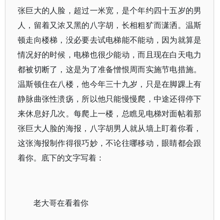
张巨大的人脸，超过一米宽，是个年约四十五岁的男
人，留着又浓又黑的八字胡，长相粗犷而潇洒。温斯
顿走向楼梯，没必要去试电梯能不能动，因为就算是
情况好的时候，电梯也很少能动，而且现在白天电力
都被切断了，这是为了准备憎恨周而实施节电措施。
温斯顿住在八楼，他今年三十九岁，只是在脚踝上有
静脉曲张性溃疡，所以他只能慢慢爬，中途还得停下
来休息好几次。每爬上一楼，总瞧见电梯对面帖着那
张巨大人脸的海报，八字胡男人就从墙上盯着你看，
这张海报制作得很巧妙，不论往哪移动，眼睛都会跟
着你。底下的文字写着：
老大哥在看着你