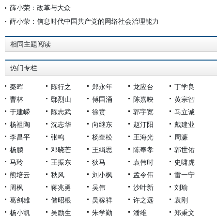
薛小荣：改革与大众
薛小荣：信息时代中国共产党的网络社会治理能力
相同主题阅读
热门专栏
秦晖
陈行之
郑永年
龙应台
丁学良
曹林
鄢烈山
傅国涌
陈嘉映
黄宗智
于建嵘
陈志武
徐贲
郭宇宽
马立诚
杨祖陶
沈志华
向继东
赵汀阳
戴建业
李昌平
张鸣
杨奎松
王海光
周濂
杨鹏
邓晓芒
王缉思
陈奉孝
郭世佑
马玲
王振东
狄马
袁伟时
史啸虎
熊培云
秋风
刘小枫
孟令伟
雷一宁
周枫
蒋兆勇
吴伟
沙叶新
刘瑜
葛剑雄
储昭根
吴稼祥
许之远
袁刚
杨小凯
吴励生
朱学勤
潘维
郑秉文