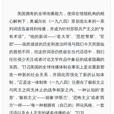
美国拥有的全球传播能力，使得在情报机构的精
心解构下，奥威尔在《一九八四》里创造出来的一系
列词语迅速得到传播，并成为针对苏联共产主义的“专
有术语”。“他的新词——‘老大哥’、‘思想警察’、‘官
腔’——虽然描述的历史和政治环境与我们今天所面临
的迥然不同，但这些词语仍然嵌在当代话语中，我们
往往很少关注或者讨论文学作品中象征的或者隐藏的
东西。”[12]美国的全球传播体制在事实上是在重新塑
造一种新的社会关系，并因此而强化了新的认知体
制，“正是这一体制将《一九八四》注册在了极权主义
与民主之间无休止的战争框架之内。一种认知的‘变
形’，‘极权主义’——就像‘伊斯兰’、‘恐怖主义’或者‘西
方’一样——‘每一种都拥有（自己的）辩论风格、一套
话语以及令人不安的诸多传播机会’。”[13]