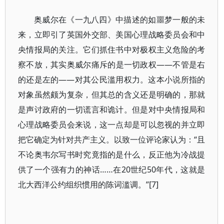
奥威尔在《一九八四》中描述的如噩梦一般的未
来，立即引了英国外交部、美国心理战略委员会和中
央情报局的关注。它们抓住书中对极权主义危险的考
察不放，其实奥威尔痛斥的是一切政权——不管是右
的还是左的——对其公民滥用权力。这本小说所指的
对象虽然颇为复杂，但其总的含义还是明确的，那就
是声讨政府的一切谎言和诡计。但是对中央情报局和
心理战略委员会来说，这一点却是可以忽视的并立即
把它确定为针对共产主义。以致一位评论家认为：“且
不论奥韦尔写书时究竟指的是什么，反正他为冷战提
供了一个强有力的神话……在20世纪50年代，这就是
北大西洋公约组织惯用的陈词滥调。”[7]