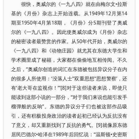
很快，奥威尔的《一九八四》就在由梅尔文•拉斯
基的《月份》杂志上开始连载。从1949年12月第14
期至1950年4月第18期，《月份》分5期刊登了奥威
尔的《一九八四》。因此使奥威尔成为《月份》杂志
的秘密读者最赞赏的作家。从50年代开始，奥威尔的
《一九八四》和《动物庄园》就尤其在东德大学生和
学术圈里成了秘籍，大家都在偷偷地互相传阅。不久
之后，“奥威尔创造的词汇在东德被包括异议分子在内
的很多人所使用：‘没落人士’‘双重思想’‘思想警察’，还
有‘老大哥在监视你！’”[8]对于这些读者来说，即使只
能读到这部小说的一部分，“对于我们来说也能引发手
榴弹般的反响”。东德的异议分子们也被这部作品吸
引，还有积极投身政治的读者起初已经认为反抗没有
了意义，却又重新找到了反抗的勇气。[9]就像原东德
居民巴德尔•哈泽在1989年后回忆说：“温斯顿•史密斯