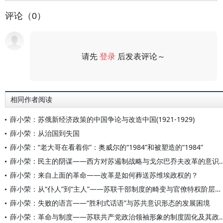
评论（0）
请先
登录
后发表评论～
评论
相同作者阅读
薛小荣：苏俄新经济政策的中国争论与改造中国(1921-1929)
薛小荣：从治国到失国
薛小荣：“老大哥在看着你”：奥威尔的“1984”和被塑造的“1984”
薛小荣：民主的阴谋——西方对苏遏制战略与戈尔巴乔
薛小荣：来自上面的革命——改革是如何葬送苏维埃政权的？
薛小荣：从“仆人”到“主人”——苏联干部制度的畸变与官僚特权阶层的形成
薛小荣：失败的语言——“胜利式话语”与苏共意识形态的发展困境
薛小荣：革命与制度——苏联共产党政治领袖形象的制度