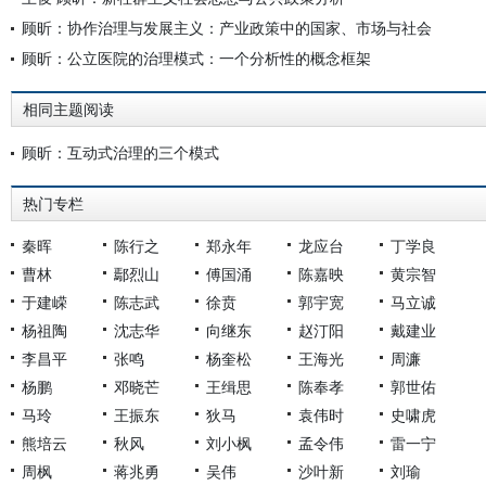
顾昕：协作治理与发展主义：产业政策中的国家、市场与社会
顾昕：公立医院的治理模式：一个分析性的概念框架
相同主题阅读
顾昕：互动式治理的三个模式
热门专栏
秦晖
陈行之
郑永年
龙应台
丁学良
曹林
鄢烈山
傅国涌
陈嘉映
黄宗智
于建嵘
陈志武
徐贲
郭宇宽
马立诚
杨祖陶
沈志华
向继东
赵汀阳
戴建业
李昌平
张鸣
杨奎松
王海光
周濂
杨鹏
邓晓芒
王缉思
陈奉孝
郭世佑
马玲
王振东
狄马
袁伟时
史啸虎
熊培云
秋风
刘小枫
孟令伟
雷一宁
周枫
蒋兆勇
吴伟
沙叶新
刘瑜