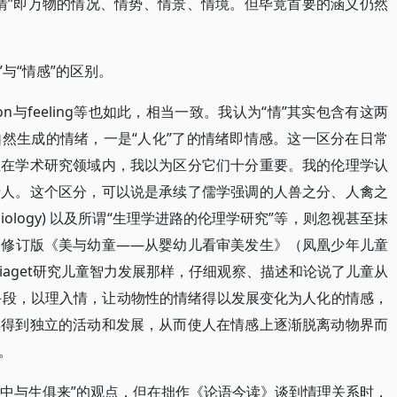
情”即万物的情况、情势、情景、情境。但毕竟首要的涵义仍然
”与“情感”的区别。
on与feeling等也如此，相当一致。我认为“情”其实包含有这两
然生成的情绪，一是“人化”了的情绪即情感。这一区分在日常
但在学术研究领域内，我以为区分它们十分重要。我的伦理学认
于人。这个区分，可以说是承续了儒学强调的人兽之分、人禽之
 biology) 以及所谓“生理学进路的伦理学研究”等，则忽视甚至抹
的修订版《美与幼童——从婴幼儿看审美发生》（凤凰少年儿童
Piaget研究儿童智力发展那样，仔细观察、描述和论说了儿童从
手段，以理入情，让动物性的情绪得以发展变化为人化的情感，
其得到独立的活动和发展，从而使人在情感上逐渐脱离动物界而
。
中与生俱来”的观点，但在拙作《论语今读》谈到情理关系时，