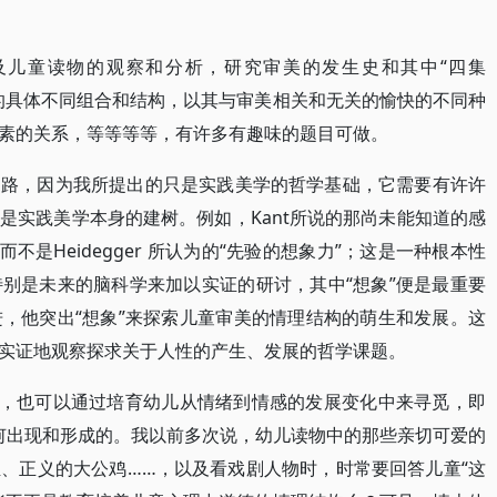
及儿童读物的观察和分析，研究审美的发生史和其中“四集
的具体不同组合和结构，以其与审美相关和无关的愉快的不同种
素的关系，等等等等，有许多有趣味的题目可做。
道路，因为我所提出的只是实践美学的哲学基础，它需要有许许
是实践美学本身的建树。例如，Kant所说的那尚未能知道的感
不是Heidegger 所认为的“先验的想象力”；这是一种根本性
别是未来的脑科学来加以实证的研讨，其中“想象”便是最重要
，他突出“想象”来探索儿童审美的情理结构的萌生和发展。这
实证地观察探求关于人性的产生、发展的哲学课题。
德，也可以通过培育幼儿从情绪到情感的发展变化中来寻觅，即
如何出现和形成的。我以前多次说，幼儿读物中的那些亲切可爱的
、正义的大公鸡……，以及看戏剧人物时，时常要回答儿童“这