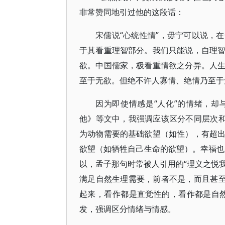
非常赞同地引过他的这段话：
宋儒说“心统性情”，毋宁可以说，
于其看重理智部分。我们只能说，自理
欲。中国儒家，极看重情欲之分异。人
至于无欲。但绝不许人寡情、绝情乃至于无
因为即使情感是“人化”的情绪，
他》等文中，我强调应该区分不同层次和
为动物需要的基础欲望（如性），有超
欲望（如牺牲自己生命的欲望）。幸福也是
以，孟子那句时常被人引用的“理义之悦我
满足自然生理需要，前者不是，而且甚至
起来，看作都是直觉性的，看作都是自然或
发，强调区分情绪与情感。