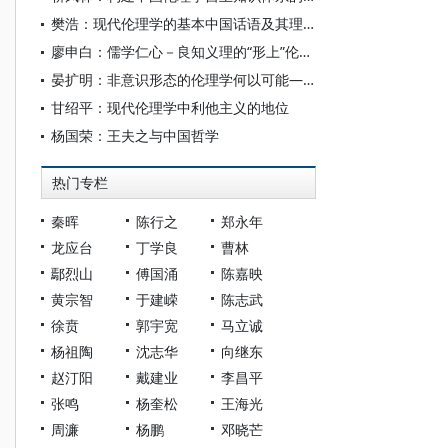
樊浩：现代伦理学的基本中国话语及其理论体系
廖申白：儒学仁心－良知义理的“形上”伦理学的新开展
晏扩明：非意识形态的伦理学何以可能——论阿尔都塞对马克思主义伦理学的思想贡献
甘绍平：现代伦理学中利他主义的地位
杨国荣：王夫之与中国哲学
热门专栏
秦晖
陈行之
郑永年
龙应台
丁学良
曹林
鄢烈山
傅国涌
陈嘉映
黄宗智
于建嵘
陈志武
徐贲
郭宇宽
马立诚
杨祖陶
沈志华
向继东
赵汀阳
戴建业
李昌平
张鸣
杨奎松
王海光
周濂
杨鹏
邓晓芒