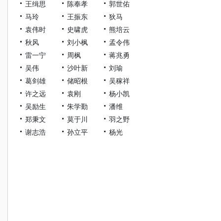
王缉思
陈奉孝
郭世佑
马玲
王振东
狄马
袁伟时
史啸虎
熊培云
秋风
刘小枫
孟令伟
雷一宁
周枫
蒋兆勇
吴伟
沙叶新
刘瑜
葛剑雄
储昭根
吴稼祥
许之远
袁刚
杨小凯
吴励生
朱学勤
潘维
郑秉文
莫于川
羽之野
谢志浩
孙立平
杨光