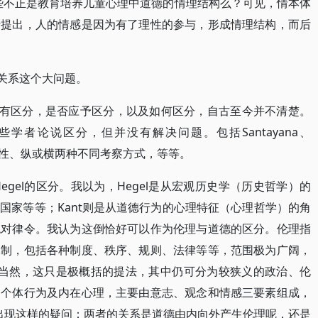
些不正是教育培养儿童心理中道德的情理结构么？可见，情本体
于提出，人的情感是因为有了理性的参与，形成情理结构，而后
。
其关系这个大问题。
没有区分，是否应予区分，以及如何区分，自古至今并不清楚。
学者论说区分，但并没有解决问题。包括Santayana、
或理性、纵或横两种不同考察方式，等等。
egel的区分。我以为，Hegel是从宏观历史学（历史哲学）的
国家等等；Kant则是从道德行为的心理特征（心理哲学）的角
绝对律令。我认为这倒恰好可以作为伦理与道德的区分。伦理指
体制，包括各种制度、秩序、规则、法律等等，范围极为广阔，
围（当然，这只是极概括的提法，其中仍可分为较狭义的政治、伦
是个体行为及内在心理，主要由意志、观念和情感三要素组成，
是出现这样的疑问：两者的关系是道德由内向外产生伦理呢，还是