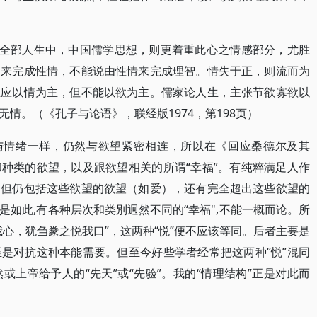
在全部人生中，中国儒学思想，则更着重此心之情感部分，尤胜
智来完成性情，不能说由性情来完成理智。情失于正，则流而为
生应以情为主，但不能以欲为主。儒家论人生，主张节欲寡欲以
情。（《孔子与论语》，联经版1974，第198页）
却与情绪一样，仍然与欲望紧密相连，所以在《回应桑德尔及其
种类的欲望，以及跟欲望相关的所谓“幸福”。有纯粹满足人作
出但仍包括这些欲望的欲望（如爱），还有完全超出这些欲望的
如此,有各种层次和类別迥然不同的“幸福",不能一概而论。所
心，犹刍豢之悦我口”，这两种“悦”便不应该等同。后者主要是
是对抗这种本能需要。但至今好些学者经常把这两种“悦”混同
上帝给予人的“先天”或“先验”。我的“情理结构”正是对此而