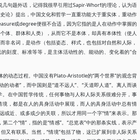
先说几句题外话，记得我很早引用过Sapir-Whorf的理论，认为语
想史论》提出，中国文化和哲学一直重功能大于重实体，重动作
asure或degree便很不合适，因为它指的是人在动作中掌握的
括个体、群体和人类），从而它不是本体，却具有本体性（使人
词而非名词，是动作（包括姿态、样式，也包括对自然和人际，
态的刻度、标准等等，是主体活动性的、能动的、变化着的"合
动态过程。中国没有Plato-Aristotle的“两个世界”的观念背
le有“不动的动者”，而中国则是“道不远人”、“天道即人道”。离人而谈
学。在中国哲学传统，任何事物与人和人际关系很难分开，事
情境，都是在人的具身活动中展现，而人的具身活动中总有情
或远或近、或多或少的关联，所以才用同一个字“情”来表示。那
”，第二个“情”，指的是“情感”。“总览表”中的那条实线，表示产
但又有联系。当然，“情境”包括了物，这已扩展到非人际关系