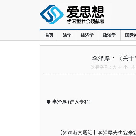
首页
法学
经济学
政治学
国际
李泽厚：《关于“
选择字号：
大
中
小
本文
●
李泽厚
(
进入专栏
)
【独家新文题记】李泽厚先生愈来