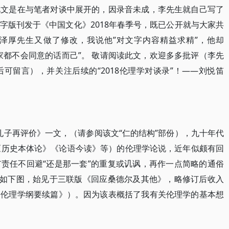
。此文是在与笔者对谈中展开的，因录音未成，李先生就自己写了
字版刊发于《中国文化》2018年春季号，既已公开就与大家共
泽厚先生又做了修改，我说他”对文字内容精益求精”，他却
家都不会同意的话而己”。 敬请阅读此文，欢迎多多批评（李先
可留言），并关注后续的“2018伦理学对谈录”！——刘悦笛
《 孔子再评价》一文，（请参阅该文“仁的结构”部份），九十年代
阅《历史本体论》《论语今读》等）的伦理学论说，近年似颇有回
责任不回避“还是那一套”的重复或讥讽，再作一点简略的通俗
（如下图，始见于三联版《回应桑德尔及其他》，略修订后收入
《伦理学纲要续篇》）。因为该表概括了我有关伦理学的基本想