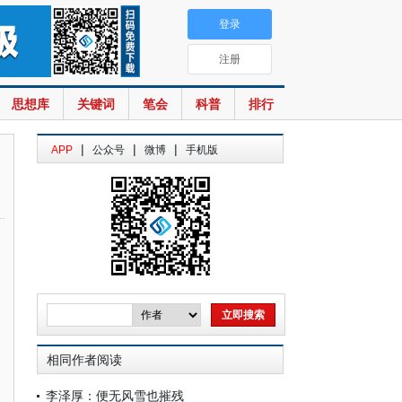
登录
注册
思想库
关键词
笔会
科普
排行
|
|
|
APP
公众号
微博
手机版
相同作者阅读
李泽厚：便无风雪也摧残