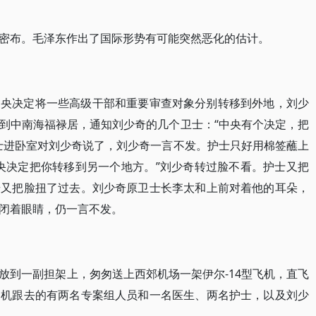
密布。毛泽东作出了国际形势有可能突然恶化的估计。
中央决定将一些高级干部和重要审查对象分别转移到外地，刘少
到中南海福禄居，通知刘少奇的几个卫士：“中央有个决定，把
士进卧室对刘少奇说了，刘少奇一言不发。护士只好用棉签蘸上
央决定把你转移到另一个地方。”刘少奇转过脸不看。护士又把
奇又把脸扭了过去。刘少奇原卫士长李太和上前对着他的耳朵，
闭着眼睛，仍一言不发。
放到一副担架上，匆匆送上西郊机场一架伊尔-14型飞机，直飞
同机跟去的有两名专案组人员和一名医生、两名护士，以及刘少