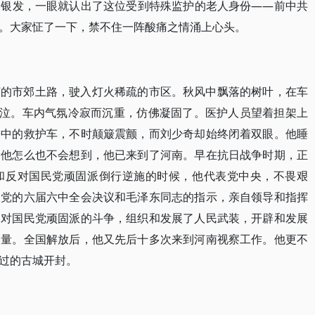
的银发，一眼就认出了这位受到特殊监护的老人身份——前中共
。大家怔了一下，禁不住一阵酸痛之情涌上心头。
坷的市郊土路，驶入灯火稀疏的市区。秋风中飘落的树叶，在车
抽泣。车内气氛冷寂而沉重，仿佛凝固了。医护人员望着担架上
进中的救护车，不时颠簸震颤，而刘少奇却始终闭着双眼。他睡
？他怎么也不会想到，他已来到了河南。早在抗日战争时期，正
和反对国民党顽固派倒行逆施的时候，他代表党中央，不畏艰
了党的六届六中全会决议和毛泽东同志的指示，亲自领导和指挥
和对国民党顽固派的斗争，组织和发展了人民武装，开辟和发展
力量。全国解放后，他又先后十多次来到河南视察工作。他更不
过的古城开封。