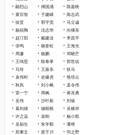
鄢烈山
傅国涌
陈嘉映
黄宗智
于建嵘
陈志武
徐贲
郭宇宽
马立诚
杨祖陶
沈志华
向继东
赵汀阳
戴建业
李昌平
张鸣
杨奎松
王海光
周濂
杨鹏
邓晓芒
王缉思
陈奉孝
郭世佑
马玲
王振东
狄马
袁伟时
史啸虎
熊培云
秋风
刘小枫
孟令伟
雷一宁
周枫
蒋兆勇
吴伟
沙叶新
刘瑜
葛剑雄
储昭根
吴稼祥
许之远
袁刚
杨小凯
吴励生
朱学勤
潘维
郑秉文
莫于川
羽之野