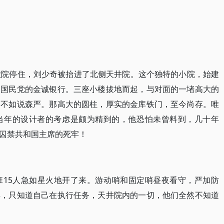
大院停住，刘少奇被抬进了北侧天井院。这个独特的小院，始建
了国民党的金诚银行。三座小楼拔地而起，与对面的一堵高大的
，不如说森严。那高大的圆柱，厚实的金库铁门，至今尚存。唯
当年的设计者的考虑是颇为精到的，他恐怕未曾料到，几十年
囚禁共和国主席的死牢！
班15人急如星火地开了来。游动哨和固定哨昼夜看守，严加防
兵，只知道自己在执行任务，天井院内的一切，他们全然不知道