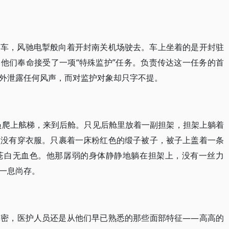
护车，风驰电掣般向着开封南关机场驶去。车上坐着的是开封驻
前，他们奉命接受了一项“特殊监护”任务。负责传达这一任务的首
外泄露任何风声，而对监护对象却只字不提。
人员爬上舷梯，来到后舱。只见后舱里放着一副担架，担架上躺着
人没有穿衣服。只裹着一床粉红色的缎子被子，被子上盖着一条
苍白无血色。他那孱弱的身体静静地躺在担架上，没有一丝力
一息尚存。
保密，医护人员还是从他们早已熟悉的那些面部特征——高高的