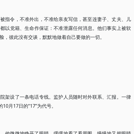
们被指令，不准外出，不准给亲友写信，甚至连妻子、丈夫、儿
个都以党籍、生命作保证：不准泄露任何消息。他们事实上被软
脸，彼此没有交谈，默默地做着自己要做的一切。
小院架设了一条电话专线。监护人员随时对外联系、汇报。一律
0月17日的“17”为代号。
间。他微微地睁开了眼睛，缓缓地看了看周围，慢慢地又把眼睛