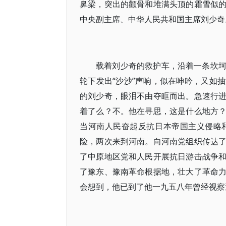
鼻梁，突出的颧骨和堆满头顶的霜雪似
中央副主席、中华人民共和国主席刘少奇
载着刘少奇的救护车，沿着一条坎
轮下发出“沙沙”声响，似在呻吟，又如
的刘少奇，眼泪不由夺眶而出。急速行
着了么？不。他在寻思，这是什么地方
当河南人民奋起反抗日本帝国主义侵略
险，两次来到河南。向河南党组织传达
了中原地区党和人民开展抗日游击战争
了豫东、豫南革命根据地，壮大了革命
会想到，他已到了他一九五八年曾经视察