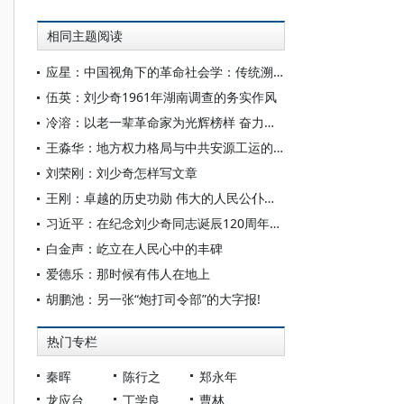
相同主题阅读
应星：中国视角下的革命社会学：传统溯源与内涵探析
伍英：刘少奇1961年湖南调查的务实作风
冷溶：以老一辈革命家为光辉榜样 奋力开创新时代党和国家事业新局面
王淼华：地方权力格局与中共安源工运的起伏
刘荣刚：刘少奇怎样写文章
王刚：卓越的历史功勋 伟大的人民公仆——关于刘少奇同志一些档案文献的回顾
习近平：在纪念刘少奇同志诞辰120周年座谈会上的讲话
白金声：屹立在人民心中的丰碑
爱德乐：那时候有伟人在地上
胡鹏池：另一张“炮打司令部”的大字报!
热门专栏
秦晖
陈行之
郑永年
龙应台
丁学良
曹林