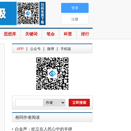
登录
注册
思想库
关键词
笔会
科普
排行
|
|
|
APP
公众号
微博
手机版
相同作者阅读
白金声：屹立在人民心中的丰碑