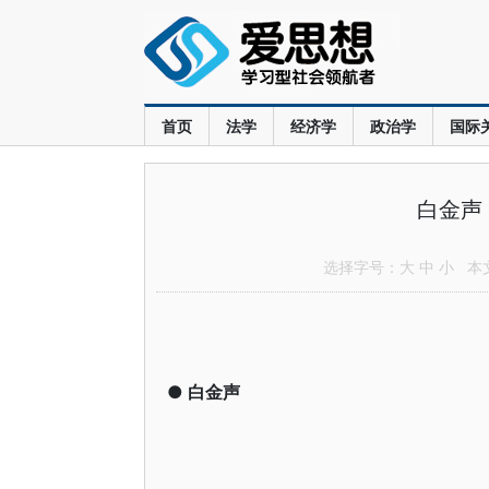
首页
法学
经济学
政治学
国际
白金声
选择字号：
大
中
小
本文共
●
白金声