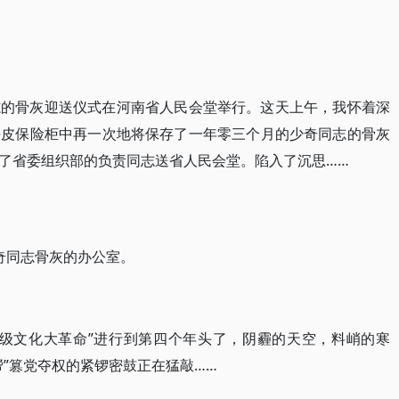
志的骨灰迎送仪式在河南省人民会堂举行。这天上午，我怀着深
铁皮保险柜中再一次地将保存了一年零三个月的少奇同志的骨灰
了省委组织部的负责同志送省人民会堂。陷入了沉思……
奇同志骨灰的办公室。
阶级文化大革命”进行到第四个年头了，阴霾的天空，料峭的寒
”篡党夺权的紧锣密鼓正在猛敲……