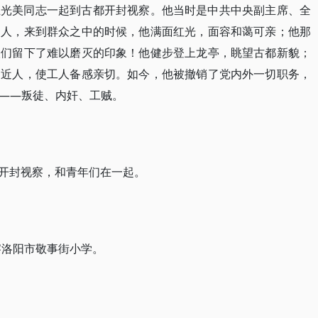
王光美同志一起到古都开封视察。他当时是中共中央副主席、全
导人，来到群众之中的时候，他满面红光，面容和蔼可亲；他那
人们留下了难以磨灭的印象！他健步登上龙亭，眺望古都新貌；
易近人，使工人备感亲切。如今，他被撤销了党内外一切职务，
——叛徒、内奸、工贼。
美到开封视察，和青年们在一起。
察洛阳市敬事街小学。