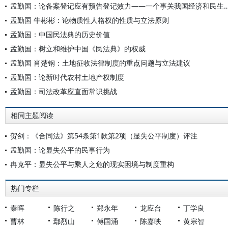
孟勤国：论备案登记应有预告登记效力——一个事关我国经济
孟勤国 牛彬彬：论物质性人格权的性质与立法原则
孟勤国：中国民法典的历史价值
孟勤国：树立和维护中国《民法典》的权威
孟勤国 肖楚钢：土地征收法律制度的重点问题与立法建议
孟勤国：论新时代农村土地产权制度
孟勤国：司法改革应直面常识挑战
相同主题阅读
贺剑：《合同法》第54条第1款第2项（显失公平制度）评注
孟勤国：论显失公平的民事行为
冉克平：显失公平与乘人之危的现实困境与制度重构
热门专栏
秦晖
陈行之
郑永年
龙应台
丁学良
曹林
鄢烈山
傅国涌
陈嘉映
黄宗智