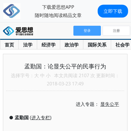
下载爱思想APP
立即下载
随时随地阅读精品文章
登录
注册
首页
法学
经济学
政治学
国际关系
社会学
孟勤国：论显失公平的民事行为
选择字号：
大
中
小
本文共阅读 2107 次 更新时间：
2018-03-23 17:49
进入专题：
显失公平
●
孟勤国
(
进入专栏
)