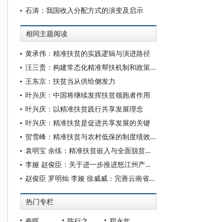
石涛：我国收入分配方式的演变及启示
相同主题阅读
黄承伟：精准扶贫的实践逻辑与演进路径
汪三贵：构建常态化精准帮扶机制和政策体系
王东京：扶贫当从供给侧发力
叶兴庆：中国将继续发挥扶贫领跑者作用
叶兴庆：以精准扶贫践行共享发展理念
叶兴庆：精准扶贫是促进共享发展的关键
贺雪峰：精准扶贫与农村低保的制度绩效问题
袁明宝 余练：精准扶贫嵌入与全面脱贫的基层治理逻辑*
李娅 赵俊臣：关于进一步推进怒江州产业扶贫的若干建议
赵俊臣 罗明灿 李娅 徐威威：完善云南省政府《关于加快乡村旅游扶贫开发的意见》的几点建议
热门专栏
秦晖
陈行之
郑永年