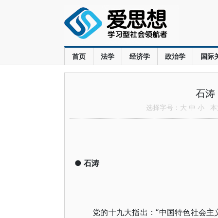
首页
法学
经济学
政治学
国际
石涛
选择字号：
大
中
小
本文
●
石涛
党的十九大指出：“中国特色社会主