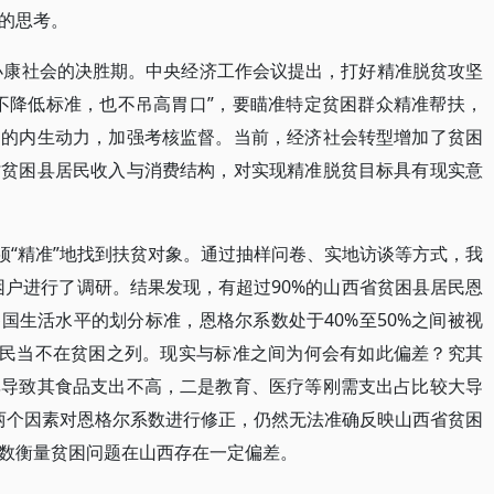
的思考。
成小康社会的决胜期。中央经济工作会议提出，打好精准脱贫攻坚
不降低标准，也不吊高胃口”，要瞄准特定贫困群众精准帮扶，
口的内生动力，加强考核监督。当前，经济社会转型增加了贫困
讨贫困县居民收入与消费结构，对实现精准脱贫目标具有现实意
须“精准”地找到扶贫对象。通过抽样问卷、实地访谈等方式，我
贫困户进行了调研。结果发现，有超过90%的山西省贫困县居民恩
国生活水平的划分标准，恩格尔系数处于40%至50%之间被视
居民当不在贫困之列。现实与标准之间为何会有如此偏差？究其
率导致其食品支出不高，二是教育、医疗等刚需支出占比较大导
”两个因素对恩格尔系数进行修正，仍然无法准确反映山西省贫困
数衡量贫困问题在山西存在一定偏差。