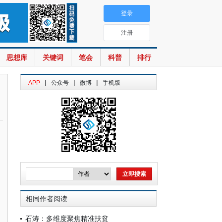
登录
注册
思想库
关键词
笔会
科普
排行
|
|
|
APP
公众号
微博
手机版
相同作者阅读
石涛：多维度聚焦精准扶贫