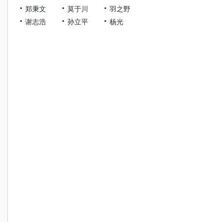
郑秉文
莫于川
羽之野
谢志浩
孙立平
杨光