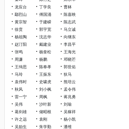
龙应台
丁学良
曹林
鄢烈山
傅国涌
陈嘉映
黄宗智
于建嵘
陈志武
徐贲
郭宇宽
马立诚
杨祖陶
沈志华
向继东
赵汀阳
戴建业
李昌平
张鸣
杨奎松
王海光
周濂
杨鹏
邓晓芒
王缉思
陈奉孝
郭世佑
马玲
王振东
狄马
袁伟时
史啸虎
熊培云
秋风
刘小枫
孟令伟
雷一宁
周枫
蒋兆勇
吴伟
沙叶新
刘瑜
葛剑雄
储昭根
吴稼祥
许之远
袁刚
杨小凯
吴励生
朱学勤
潘维