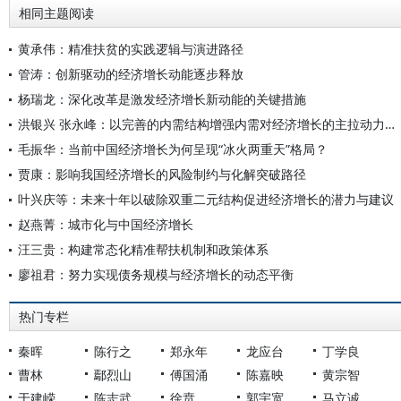
相同主题阅读
黄承伟：精准扶贫的实践逻辑与演进路径
管涛：创新驱动的经济增长动能逐步释放
杨瑞龙：深化改革是激发经济增长新动能的关键措施
洪银兴 张永峰：以完善的内需结构增强内需对经济增长的主拉动力作用
毛振华：当前中国经济增长为何呈现“冰火两重天”格局？
贾康：影响我国经济增长的风险制约与化解突破路径
叶兴庆等：未来十年以破除双重二元结构促进经济增长的潜力与建议
赵燕菁：城市化与中国经济增长
汪三贵：构建常态化精准帮扶机制和政策体系
廖祖君：努力实现债务规模与经济增长的动态平衡
热门专栏
秦晖
陈行之
郑永年
龙应台
丁学良
曹林
鄢烈山
傅国涌
陈嘉映
黄宗智
于建嵘
陈志武
徐贲
郭宇宽
马立诚