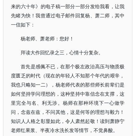
来的六十年》的电子稿一部分一部分发给我看，让我
先睹为快！我曾通过电子邮件回复杨、萧二师，其中
一信如下：
杨老师、萧老师：您好！
拜读大作回忆录之三，心情十分复杂。
首先是感佩不已，在那个极左政治高压与物质极
度匮乏的时代（现在的年轻人不知那个年代的艰辛，
我也只略知一二），杨老师代表的那些师长前辈们是
如何坚持学问理想的，这种坚持中靠信念在支撑，这
里完全与名、利无涉。杨师在那种环境下一心做学
问，念兹在兹，不问其他，这是何等的理想与毅力！
知识人人格之彰显如此，令人肃然起敬！读到萧静宁
老师红果浆、半夜冷水洗长发等情节，不觉鼻酸。