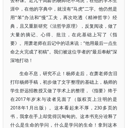
去补课。近九十高龄的杨师绝不马虎，在他的学术生
涯中，在他的字典中，就没有“马虎”二字。他仍然是
用“笨”办法和“慢”工夫，再次吃透《精神哲学》经
典，且又重新研究《法哲学原理》，反复阅读，做了
大量的摘记、心得、批注，在此基础上写了《指
要》。用萧老师在后记中的话来说：“他用最后一点生
命之火完成了初稿”。我们被这位学者的“最后奉献”深
深地打动！
生命不息，研究不止！杨师走后，在萧老师含泪
打印杨师手稿，初步做了文字整理的基础上，杨师的
学生舒远招教授又做了学术上的整理，《指要》终于
在2017年岁末与读者见面了（版权页上注明的是
2018年1月出版）。这本看起来不厚，230多页的
书，我拿在手上却觉得沉甸甸的。这本书充分诠释了
什么是生命的学问，什么是学问的生命！拿到这本