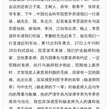
会议的还有汪子嵩、王树人、薛华、靳希平、张祥龙
等专家。下午，中国社会科学院哲学所请我们一行座
谈，杨先生、我、朱志方、彭富春及李景源所长与该
所霍桂桓、谢地坤、李河、江怡等出席。晚上，李景
源所长请我们吃饭，李鹏程兄也赶来了。饭后我们一
行直接赶到车站，乘15次列车离京。27日上午10时
20分到武昌站，院里派车来接，我们护送杨师到他
家，交给萧老师。因为我事先与萧老师有约定，一定
照顾好老师。此行与杨师朝夕相处，照顾他上厕所
时，才发现老人家患前列腺的毛病，排尿有一定的困
难。此次出差，深深感受到哲学界的前辈（杨老师同
辈）与中生代（杨老师的下一辈）对杨老师人品与学
问的尊重与敬佩，他的严谨学风与深厚学养为学界所
推崇与信任。我也深深感受到杨老师为人的谦和低
调、毫不张扬、虚怀若谷与无私地全身心地扶植、提