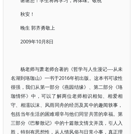
谢谢您！学生将再学习，再体味。敬祝
秋安！
晚生 郭齐勇敬上
2009年10月8日
杨老师与萧老师合著的《哲学与人生漫记----从未
名湖到珞珈山》一书于2016年初出版。这本书可读性
很强，我们从第一部分《燕园结缘》、第二部分《珞
珈情怀》中，可以了解两位老师相识相知、相爱相
守、相濡以沫、风雨同舟的经历及其中的趣闻轶事，
包括当年生活的困难艰辛与他们同甘共苦的幸福。第
三部分《巴黎散记》中的十篇散文情文并茂，引人入
胜，特别有思想性，从人情风俗与日常小事，真正理