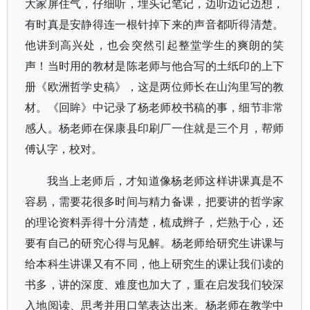
大家屏住气，仔细听，埋头记笔记，边听边记边想，
有时真是安静得连一根针掉下来的声音都听得清楚。
他讲到高兴处，也会突然引起整堂学生的爽朗的笑
声！当时用的教材是陈老师与他合写的土纸印的上下
册《欧洲哲学史稿》，这是两位师长在山沟里写的教
材。《回眸》中记录了杨老师校书稿的事，细节非常
感人。杨老师在保康县印刷厂一住就是三个月，帮师
傅认字，校对。
我当上老师后，才知道像杨老师这样讲课真是不
容易，需要花很多时间与精力备课，把要讲的哲学家
的理论资料弄得十分清楚，梳成辫子，烂熟于心，还
要有自己的研究心得与见解。杨老师给研究生讲课与
给本科生讲课又有不同，他上研究生的课让我们读的
书多，讲的深度、难度也加大了，重在启发我们较深
入地阅读、思考并用口笔表达出来。杨老师在教学中