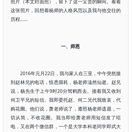
照片（本文封面照），留下了这一宝贵的瞬间。看着
这张照片，回想着杨师的人格风范以及我与他交往的
历程……
一、师恩
2016年元月22日，我与家人在三亚，中午突然接
到赵林兄的电话，惊悉噩耗，杨老师溘然仙逝。赵兄
说，杨先生于上午9时20分驾鹤西去。接着我又收到
何卫平兄的短信。我即委托赵、何二兄代我致哀，代
购花圈。他们说，萧老师说了，遵照杨老师遗愿，一
切从简，不收花圈。我当即给萧老师用短信发了唁
电，又在两个微信群，一个是大学本科老同学即武大