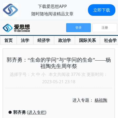
下载爱思想APP
立即下载
随时随地阅读精品文章
登录
注册
首页
法学
经济学
政治学
国际关系
社会学
郭齐勇：“生命的学问”与“学问的生命”——杨
祖陶先生周年祭
选择字号：
大
中
小
本文共阅读 3776 次 更新时间：
2023-05-21 23:18
进入专题：
杨祖陶
●
郭齐勇
(
进入专栏
)