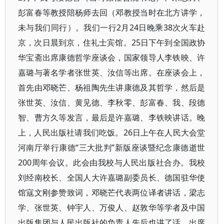
彭富春等教授陪杨师去回（邓教授当时在北方讲学，
未与我们同行）。我们一行2月24日晚乘38次火车赴
京，次日晨到京，住礼士宾馆。25日下午到全国政协
华宝斋出席康德哲学座谈会，国家领导人李铁映、许
嘉璐与著名学者张世英、汝信等出席。在座谈会上，
首先由邓晓芒、杨祖陶先生讲康德及其哲学，然后是
张世英、汝信、黄见德、李秋零、彭富春、我、段德
智、曹方久等发言，最后是许嘉璐、李铁映讲话。晚
上，人民出版社请我们吃饭。26日上午在人民大会堂
河南厅举行康德“三大批判”新版座谈暨纪念康德逝世
200周年会议。此会由我校与人民出版社合办。我校
刘经南校长、全国人大许嘉璐副委员长、德国驻华使
馆寇文刚参赞致词，邓晓芒代表两位译者讲话，梁志
学、张世英、钟宇人、万俊人、赵敦华等学者及中国
出版集团与人民出版社的负责人先后也讲了话。出席