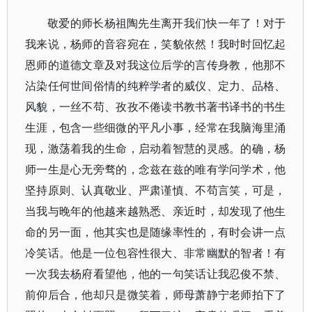
敬爱的师长杨祖陶先生离开我们快一年了！对于
我来说，杨师的音容宛在，笑貌依然！我时时回忆起
恩师的道德文章及对我这位后学的言传身教，他那不
沾染任何世间俗情的纯粹学者的威仪、定力、品格、
风貌，一丝不苟、孜孜不倦读书教书著书译书的书生
生涯，包含一些细微的平凡小事，经常在我脑海里涌
现，激荡着我的生命，启动着智慧的灵感。的确，杨
师一生是心无旁骛的，念兹在兹的唯有学问学术，他
坚持原则、认真敬业、严肃谨慎、不苟言笑，可是，
当我与晚年的他越来越熟悉、亲近时，却发现了他生
命的另一面，他其实也是随缘率性的，有时会讲一点
冷笑话。他是一位包容性很大、非常幽默的智者！有
一次我去杨府看望他，他的一句笑话让我忍俊不禁、
前仰后合，他却只是微笑着，师母萧静宁老师拍下了