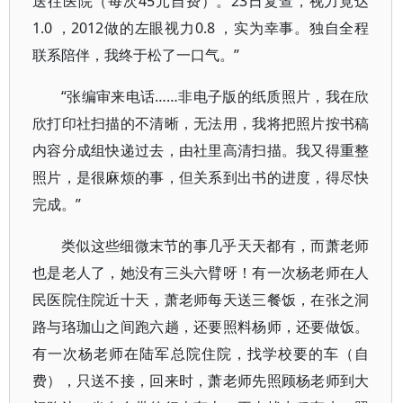
送往医院（每次45元自费）。23日复查，视力竟达
1.0 ，2012做的左眼视力0.8 ，实为幸事。独自全程
联系陪伴，我终于松了一口气。”
“张编审来电话……非电子版的纸质照片，我在欣
欣打印社扫描的不清晰，无法用，我将把照片按书稿
内容分成组快递过去，由社里高清扫描。我又得重整
照片，是很麻烦的事，但关系到出书的进度，得尽快
完成。”
类似这些细微末节的事几乎天天都有，而萧老师
也是老人了，她没有三头六臂呀！有一次杨老师在人
民医院住院近十天，萧老师每天送三餐饭，在张之洞
路与珞珈山之间跑六趟，还要照料杨师，还要做饭。
有一次杨老师在陆军总院住院，找学校要的车（自
费），只送不接，回来时，萧老师先照顾杨老师到大