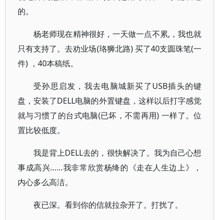
的。
杨老师现在精神很好，一天做一点不累,，我也就
只有支持了。去劝业场(珞狮北路) 买了40支圆珠笔(一
件) ，40本稿纸。
受孙思启发，我去电脑城新买了USB插头的键
盘，安装了DELL电脑的外置键盘，这样以后打字感觉
就与习惯了的台式电脑(已坏，不需再用) 一样了。位
置比较低度。
我是背上DELL去的，很快解决了。我为自己心想
事成高兴……我非常欣赏杨绛的《走在人生边上》，
内心多么高洁。
夜已深。看到你的信就拉杂开了。打扰了。