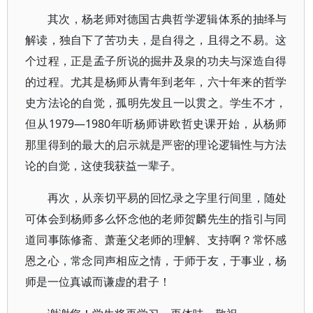
其次，杨老师对德国古典哲学逻辑体系的抽绎与
解读，独自下了苦功夫，是自得之，且得之不易。这
个过程，正是孟子所说的掘井及泉的功夫与深造自得
的过程。尤其是杨师从青年到老年，六十年来的哲学
史方法论的自觉，孤明先发且一以贯之。学生不才，
但从1979—1980年听杨师讲欧哲史课开始，从杨师
那里得到的最大的启示就是严密的理论逻辑性与方法
论的自觉，这使我获益一辈子。
再次，从亲切平易的回忆录之字里行间里，随处
可体会到杨师多么怀念他的老师贺麟先生的指引与同
道同事陈修斋、萧萐父老师的理解、支持啊？常怀感
恩之心，常念同声相应之情，于师于友，于事业，杨
师是一位真诚而谦虚的君子！