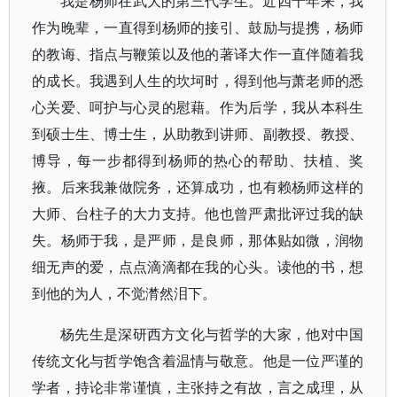
我是杨师在武大的第三代学生。近四十年来，我
作为晚辈，一直得到杨师的接引、鼓励与提携，杨师
的教诲、指点与鞭策以及他的著译大作一直伴随着我
的成长。我遇到人生的坎坷时，得到他与萧老师的悉
心关爱、呵护与心灵的慰藉。作为后学，我从本科生
到硕士生、博士生，从助教到讲师、副教授、教授、
博导，每一步都得到杨师的热心的帮助、扶植、奖
掖。后来我兼做院务，还算成功，也有赖杨师这样的
大师、台柱子的大力支持。他也曾严肃批评过我的缺
失。杨师于我，是严师，是良师，那体贴如微，润物
细无声的爱，点点滴滴都在我的心头。读他的书，想
到他的为人，不觉潸然泪下。
杨先生是深研西方文化与哲学的大家，他对中国
传统文化与哲学饱含着温情与敬意。他是一位严谨的
学者，持论非常谨慎，主张持之有故，言之成理，从