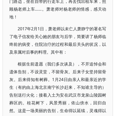
门路边，坐在自带的行走车上，再去找出租车来，照
顾杨老师上车……。萧老师对杨老师的情感，感天动
地！
2017年2月1日，萧老师以未亡人萧静宁的署名写
了电子信发给关心她的朋友与后学，简要讲了杨师临
终前的病变，住院治疗的过程和最后关头的状况，以
及亲属对后事的料理。其中有：
根据生前遗愿（我们多次谈及），不开追悼会和
遗体告别，不设灵堂，不留骨灰。后来子女坚持留骨
灰。后来得知有树葬。1月24日由亲人和最亲近的学
生（有的由上海北京南宁长沙赶来，不知谁主导的）
告别送行火化；接着入土为安在武汉市龙泉山陵园树
葬区的。桂花树下，风景秀丽，依山傍水，回归自
然。这是一场美丽的告别，生命得以延续，灵魂得以