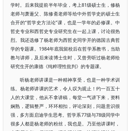
学时。后来我提前半年毕业，考上81级硕士生，修杨
老师与萧萐父、陈修斋老师等给中外哲学史的硕士生
合开的“哲学史方法论”课，也是一学年的必修课。中
哲史专业和西哲史专业研究生在一起上课，讨论很热
烈。我还选修了杨老师为西哲史同学开的德国古典哲
学的专题课。1984年底我留校后在哲学系教书，当助
教与讲师，及后来读博士生时，又曾旁听过杨老师给
研究生开的康德《纯粹理性批判》的专题课。
听杨老师讲课是一种精神享受，也是一种学术训
练。杨老师讲课的艺术，令人叹为观止！约一百五十
人的大课堂，他从不拿讲稿，每堂一气讲下来，资料
娴熟，逻辑整严，环环相扣，评论深刻，问题意识很
强，多方面启迪学生思考。哲学系77级与78级同学中
很多人都是杨老师的粉丝，我也是。乃至他讲课时，