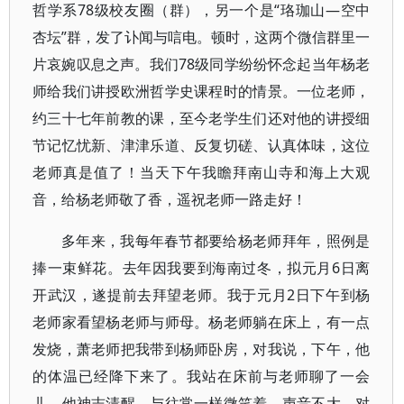
哲学系78级校友圈（群），另一个是“珞珈山—空中
杏坛”群，发了讣闻与唁电。顿时，这两个微信群里一
片哀婉叹息之声。我们78级同学纷纷怀念起当年杨老
师给我们讲授欧洲哲学史课程时的情景。一位老师，
约三十七年前教的课，至今老学生们还对他的讲授细
节记忆忧新、津津乐道、反复切磋、认真体味，这位
老师真是值了！当天下午我瞻拜南山寺和海上大观
音，给杨老师敬了香，遥祝老师一路走好！
多年来，我每年春节都要给杨老师拜年，照例是
捧一束鲜花。去年因我要到海南过冬，拟元月6日离
开武汉，遂提前去拜望老师。我于元月2日下午到杨
老师家看望杨老师与师母。杨老师躺在床上，有一点
发烧，萧老师把我带到杨师卧房，对我说，下午，他
的体温已经降下来了。我站在床前与老师聊了一会
儿，他神志清醒，与往常一样微笑着，声音不大，对