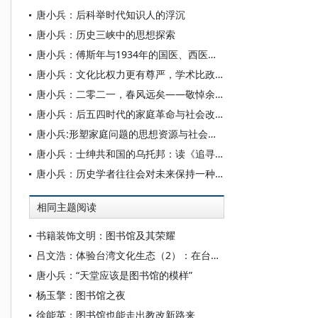
唐小兵：后科举时代知识人的浮沉
唐小兵：历史三峡中的思想探索
唐小兵：傅斯年与1934年的国医、西医之争
唐小兵：文化比权力更有尊严，学术比政治更有生命——哈佛燕京访学琐忆
唐小兵：二零二一，春风远矣——敬悼余英时先生
唐小兵：后五四时代的家庭革命与社会改造思潮
唐小兵:形塑家庭问题的思想资源与社会想象——以民国时期出版的“社会问题”系列图书为中心的考察
唐小兵：士绅共和国的乌托邦：读《追寻新共和》
唐小兵：历史学者往往会对未来保持一种谨慎的乐观
相同主题阅读
书籍装饰文明：图书馆及其荣耀
吕文浩：体验台湾文化生态（2）：在台湾的图书馆里查资料如此轻松
唐小兵：“天堂应该是图书馆的模样”
杨玉擎：图书馆之夜
徐能英：图书馆也能走出教改新路来