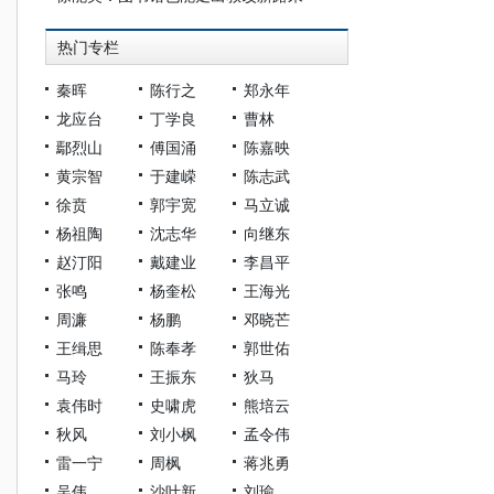
热门专栏
秦晖
陈行之
郑永年
龙应台
丁学良
曹林
鄢烈山
傅国涌
陈嘉映
黄宗智
于建嵘
陈志武
徐贲
郭宇宽
马立诚
杨祖陶
沈志华
向继东
赵汀阳
戴建业
李昌平
张鸣
杨奎松
王海光
周濂
杨鹏
邓晓芒
王缉思
陈奉孝
郭世佑
马玲
王振东
狄马
袁伟时
史啸虎
熊培云
秋风
刘小枫
孟令伟
雷一宁
周枫
蒋兆勇
吴伟
沙叶新
刘瑜