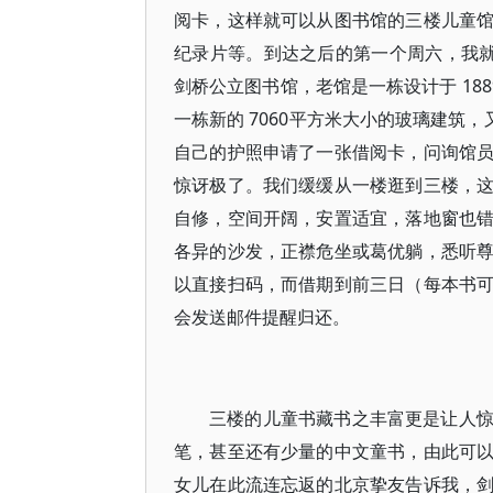
阅卡，这样就可以从图书馆的三楼儿童
纪录片等。到达之后的第一个周六，我就
剑桥公立图书馆，老馆是一栋设计于 18
一栋新的 7060平方米大小的玻璃建筑
自己的护照申请了一张借阅卡，问询馆
惊讶极了。我们缓缓从一楼逛到三楼，
自修，空间开阔，安置适宜，落地窗也
各异的沙发，正襟危坐或葛优躺，悉听
以直接扫码，而借期到前三日（每本书
会发送邮件提醒归还。
三楼的儿童书藏书之丰富更是让人
笔，甚至还有少量的中文童书，由此可
女儿在此流连忘返的北京挚友告诉我，