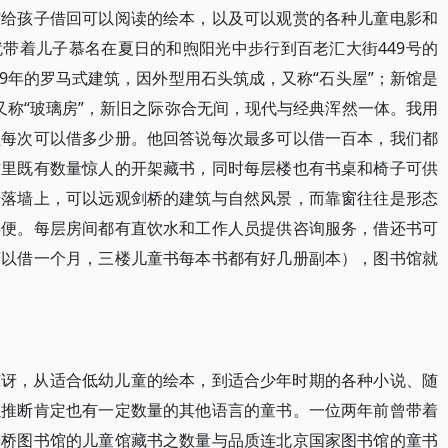
馆给孩子借回可以阅读的绘本，以及可以观赏的各种儿童电影和
带着儿子慕名在夏日的和煦阳光中步行到百老汇大街449号的
89年的罗马式建筑，因外型用石头筑成，又称“石头屋”；新馆是
，又称“玻璃房”，新旧之际弥合无间，现代与经典浑然一体。我用
员每次可以借多少册。他回答说每次最多可以借一百本，我们都
这里既有数量惊人的开架藏书，同时每层楼也有书桌和椅子可供
错落墙上，可以远观剑桥的建筑与自然风景，而靠窗往往是形态
尊便。每层房间都有直饮水和工作人员提供咨询服务，借还书可
可以借一个月，三楼儿童书每本书都有好几册副本），图书馆就
惊讶，从适合低幼儿童的绘本，到适合少年时期的各种小说、随
以推断肯定也有一定数量的其他语言的童书。一位两年前曾带着
剑桥图书馆的儿童馆藏书之数量与品质连北京国家图书馆的童书