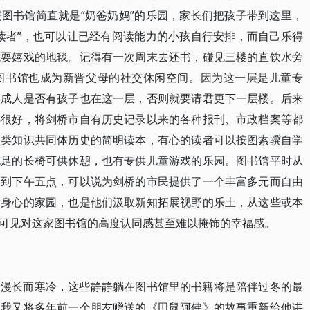
图书馆简直就是“奶爸奶妈”的乐园，家长们把孩子带到这里，
读者”，也可以让已经有阅读能力的小孩自行安排，而自己乐得
玩耍嬉戏的地毯。记得有一次周末去还书，碰见三楼的直饮水旁
图书馆也成为新晋父母的社交休闲空间。因为这一层是儿童专
的成人是否有孩子也在这一层，否则就要请君更下一层楼。后来
得很好，将剑桥市自有历史记录以来的各种报刊、市政档案等都
人类知识共同体历史的简明读本，有心的读者可以按图索骥自学
充足的长椅可供休憩，也有专供儿童游戏的乐园。图书馆平时从
放到下午五点，可以说为剑桥的市民提供了一个丰富多元而自由
节身心的家园，也是他们汲取新知拓展视野的乐土，从这些或本
可见对这家图书馆的高度认同感甚至难以掩饰的幸福感。
别漫长而寒冷，这些静静躺在图书馆里的书籍将是陪伴过冬的最
，我又将多年前一个朋友赠送的《田鼠阿佛》的故事重新给他讲