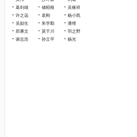
葛剑雄
储昭根
吴稼祥
许之远
袁刚
杨小凯
吴励生
朱学勤
潘维
郑秉文
莫于川
羽之野
谢志浩
孙立平
杨光