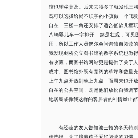
馆也望尘莫及。后来去得多了就发现三楼
既可以选择给尚不识字的小孩做一个“朗
自在，三楼一角还安排了适合低龄儿童
八辆婴儿车一字排开，煞是壮观，可见
用，所以工作人员偶尔会问询独自阅读
我发现剑桥公立图书馆的数字系统也做
有收藏，而图书馆网站更是提供了关于
成才。图书馆外既有宽阔的草坪和数量
上午九点开放到晚上九点，而周末也开
自在的公共空间，既是他们放松自我调
地居民或像我这样的客居者的神情举止都
有经验的友人告知波士顿的冬天特
佳选择，为了培养孩子爱好阅读的习惯