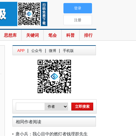
登录
注册
思想库
关键词
笔会
科普
排行
|
|
|
APP
公众号
微博
手机版
相同作者阅读
唐小兵：我心目中的燃灯者钱理群先生