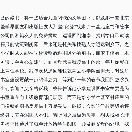
自己的藏书，将一些适合儿童阅读的文学图书，以及那一套北京
一些学界朋友和出版社友人那些“化缘”找来了一些儿童书和绘本
流公司的湘籍友人的免费赞助，运送回到湘南，捐赠给自己就读
书籍只能物流到衡阳，后来还是托关系找熟人才运送到乡下。之
读小学时从未能在学校读到教科书以外的图书，而家里仅有一本
书可读，至今心意难平。而且母亲自我读高中的那一年开始就在
本上常住学校。我每次从沪回湘也就常去小学闲坐聊天，对这所
图书室建设贡献一点绵薄之力。等到那一年的春节我回到故乡兴
学生们欢迎？父亲告诉我，校长告诉他小学建设图书室主要是为
图书室重在向上级教育部门展示，而不是给小学生甚至村庄里的
我们捐赠的图书反复借出容易丢失、破损，会影响学校等级的评
定终身，养在深闺人不识。我听闻之后极为失望，想去找校长理
等考核评比通过了就会开放给学生阅读。顾及到父母的处境，我