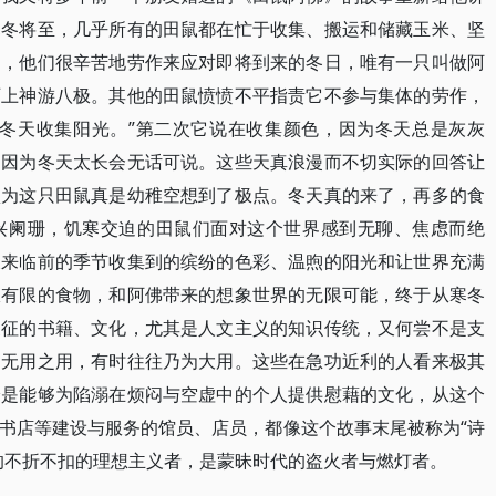
寒冬将至，几乎所有的田鼠都在忙于收集、搬运和储藏玉米、坚
品，他们很辛苦地劳作来应对即将到来的冬日，唯有一只叫做阿
石上神游八极。其他的田鼠愤愤不平指责它不参与集体的劳作，
的冬天收集阳光。”第二次它说在收集颜色，因为冬天总是灰灰
，因为冬天太长会无话可说。这些天真浪漫而不切实际的回答让
认为这只田鼠真是幼稚空想到了极点。冬天真的来了，再多的食
兴阑珊，饥寒交迫的田鼠们面对这个世界感到无聊、焦虑而绝
天来临前的季节收集到的缤纷的色彩、温煦的阳光和让世界充满
极有限的食物，和阿佛带来的想象世界的无限可能，终于从寒冬
象征的书籍、文化，尤其是人文主义的知识传统，又何尝不是支
？无用之用，有时往往乃为大用。这些在急功近利的人看来极其
恰是能够为陷溺在烦闷与空虚中的个人提供慰藉的文化，从这个
书店等建设与服务的馆员、店员，都像这个故事末尾被称为“诗
的不折不扣的理想主义者，是蒙昧时代的盗火者与燃灯者。