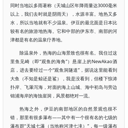
同时当地以多雨著称（天城山区年降雨量达3000毫米
以上，我们去时就是阴雨天），水源丰富。地热又多
水，所以当地就有不少温泉。伊豆的最北面是日本比
较有名的旅游地热海。它和中部的伊东市、南部的河
津都是有名的温泉疗养地。
除温泉外，热海的山海景致也很有名。我住过这
里鱼见崎（即“观鱼的海角”）悬崖上的NewAkao酒
店，进去要经过一个“观鱼洞隧道”，据说这里能看到
大鱼（不知是鲸还是鲨），我是没看到，但楼下惊涛
扑岸、飞瀑泻海，对面的海上山城、海中初岛与旁边
锦浦海岸的海蚀崖洞，风景都绝对一流。
热海之外，伊豆的南部地区的自然景观也很不
错，那里有很多瀑布——其中有一个很有名的七级的
瀑布群“天城七瀑（当地称河津七滝）”，每一级瀑布