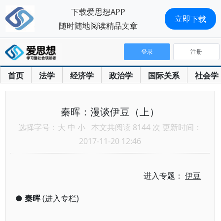
下载爱思想APP
立即下载
随时随地阅读精品文章
登录
注册
首页
法学
经济学
政治学
国际关系
社会学
秦晖：漫谈伊豆（上）
选择字号：
大
中
小
本文共阅读 8144 次 更新时间：
2017-11-20 12:46
进入专题：
伊豆
●
秦晖
(
进入专栏
)