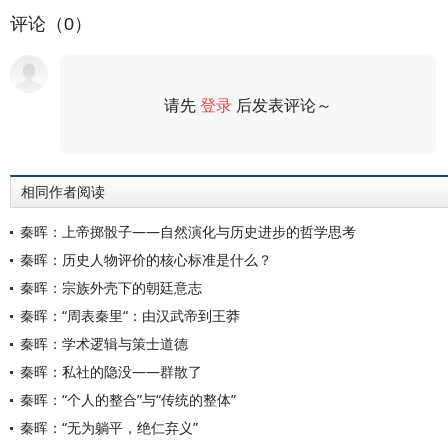
评论（0）
请先
登录
后发表评论～
评论
相同作者阅读
秦晖：上帝掷骰子——自然演化与历史进步的哲学思考
秦晖：历史人物评价的核心标准是什么？
秦晖：宗族外壳下的朝廷意志
秦晖：“周表秦里“：由汉武帝到王莽
秦晖：学术逻辑与策士道德
秦晖：私社的隐没——群散了
秦晖：“个人的整合”与“传统的整体”
秦晖：“无为躺平，绝仁弃义”