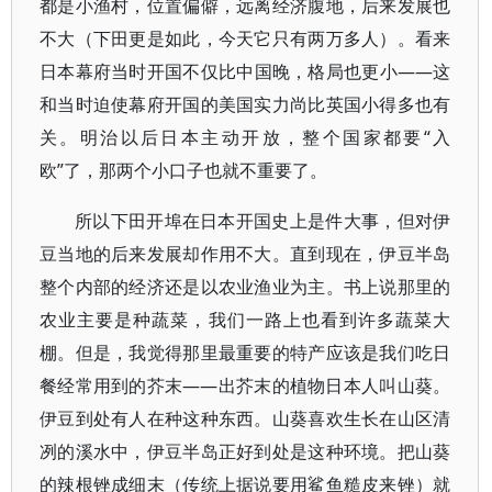
都是小渔村，位置偏僻，远离经济腹地，后来发展也
不大（下田更是如此，今天它只有两万多人）。看来
日本幕府当时开国不仅比中国晚，格局也更小——这
和当时迫使幕府开国的美国实力尚比英国小得多也有
关。明治以后日本主动开放，整个国家都要“入
欧”了，那两个小口子也就不重要了。
所以下田开埠在日本开国史上是件大事，但对伊
豆当地的后来发展却作用不大。直到现在，伊豆半岛
整个内部的经济还是以农业渔业为主。书上说那里的
农业主要是种蔬菜，我们一路上也看到许多蔬菜大
棚。但是，我觉得那里最重要的特产应该是我们吃日
餐经常用到的芥末——出芥末的植物日本人叫山葵。
伊豆到处有人在种这种东西。山葵喜欢生长在山区清
冽的溪水中，伊豆半岛正好到处是这种环境。把山葵
的辣根锉成细末（传统上据说要用鲨鱼糙皮来锉）就