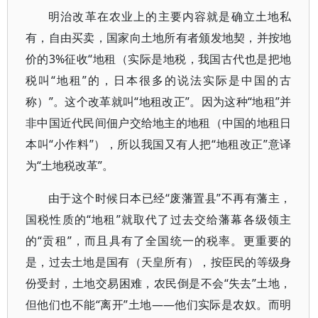
明治改革在农业上的主要内容就是确立土地私
有，自由买卖，国家向土地所有者颁发地契，并按地
价的3%征收“地租（实际是地税，我国古代也是把地
税叫“地租”的，日本很多的说法实际是中国的古
称）”。这个改革就叫“地租改正”。因为这种“地租”并
非中国近代民间佃户交给地主的地租（中国的地租日
本叫“小作料”），所以我国又有人把“地租改正”意译
为“土地税改革”。
由于这个时候日本已经“废藩置县”不再有藩主，
国税性质的“地租”就取代了过去交给藩幕各级领主
的“贡租”，而且具有了全国统一的税率。更重要的
是，过去土地是国有（天皇所有），按臣民的等级身
份受封，土地交易困难，农民倒是不会“失去”土地，
但他们也不能“离开”土地——他们实际是农奴。而明