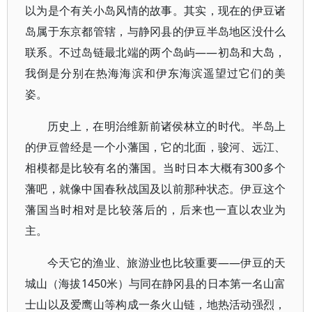
以为是个有关小岛风情的故事。其实，现在的伊豆诸
岛属于东京都管辖，与静冈县的伊豆半岛地区没什么
联系。不过岛链最北端的两个岛屿——初岛和大岛，
我倒是分别在热海海滨和伊东海滨遥望过它们的美
姿。
历史上，在明治维新前诸侯林立的时代。半岛上
的伊豆曾经是一个小藩国，它的北面，骏河、远江、
相模都是比较有名的藩国。当时日本大概有300多个
藩吧，就像中国春秋战国及以前那种状态。伊豆这个
藩国当时相对是比较落后的，后来也一直以农业为
主。
今天它的渔业、旅游业也比较重要——伊豆的天
城山（海拔1450米）与同在静冈县的日本第一名山富
士山以及爱鹰山等构成一条火山链，地热活动强烈，