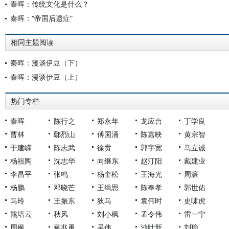
秦晖：传统文化是什么？
秦晖：“帝国后遗症”
相同主题阅读
秦晖：漫谈伊豆（下）
秦晖：漫谈伊豆（上）
热门专栏
秦晖
陈行之
郑永年
龙应台
丁学良
曹林
鄢烈山
傅国涌
陈嘉映
黄宗智
于建嵘
陈志武
徐贲
郭宇宽
马立诚
杨祖陶
沈志华
向继东
赵汀阳
戴建业
李昌平
张鸣
杨奎松
王海光
周濂
杨鹏
邓晓芒
王缉思
陈奉孝
郭世佑
马玲
王振东
狄马
袁伟时
史啸虎
熊培云
秋风
刘小枫
孟令伟
雷一宁
周枫
蒋兆勇
吴伟
沙叶新
刘瑜