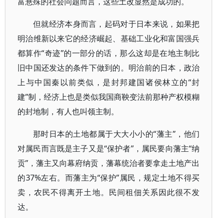
富悬殊的社会问题而言，这些土改显然是成功的。
但就经济本身而言，起码对于日本来说，如果把
明治维新以来它的经济崛起、基础工业化和富国强兵
都算作“奇迹”的一部分的话，那么这却是在地主制比
旧中国还发达的条件下做到的。明治前的日本，政治
上与中国秦以前类似，是封邦建国诸侯林立的“封
建”制，经济上也是类似我国商鞅变法前那种产权模糊
的封地制，有人也叫领主制。
那时日本的土地都属于大大小小的“藩主”，他们
对属民而言既是主子又是“保护者”，属民要向藩主“纳
贡”，藩主又向幕府纳贡，藩幕统治者要拿走土地产出
的37%左右。而藩主为“保护”属民，规定土地不得买
卖，农民不得离开土地。民间租佃关系因此很不发
达。