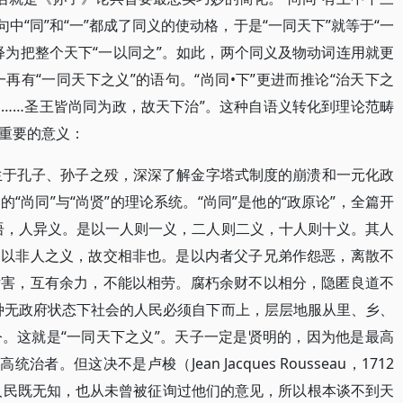
中“同”和“一”都成了同义的使动格，于是“一同天下”就等于“一
释为把整个天下“一以同之”。如此，两个同义及物动词连用就更
一再有“一同天下之义”的语句。“尚同•下”更进而推论“治天下之
……圣王皆尚同为政，故天下治”。这种自语义转化到理论范畴
重要的意义：
）约生于孔子、孙子之殁，深深了解金字塔式制度的崩溃和一元化政
“尚同”与“尚贤”的理论系统。“尚同”是他的“政原论”，全篇开
语，人异义。是以一人则一义，二人则二义，十人则十义。其人
，以非人之义，故交相非也。是以内者父子兄弟作怨恶，离散不
亏害，互有余力，不能以相劳。腐朽余财不以相分，隐匿良道不
种无政府状态下社会的人民必须自下而上，层层地服从里、乡、
。这就是“一同天下之义”。天子一定是贤明的，因为他是最高
。但这决不是卢梭（Jean Jacques Rousseau，1712
为人民既无知，也从未曾被征询过他们的意见，所以根本谈不到天