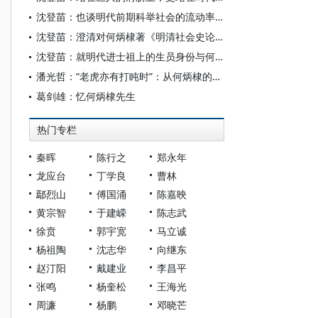
沈登苗：也谈明代前期科举社会的流动率——对何炳棣研究结论的思考*
沈登苗：澄清对何炳棣著《明清社会史论》的评价
沈登苗：就明代进士祖上的生员身份与何炳棣再商榷
潘光哲：“老虎亦有打盹时”：从何炳棣的故事说起
葛剑雄：忆何炳棣先生
热门专栏
秦晖
陈行之
郑永年
龙应台
丁学良
曹林
鄢烈山
傅国涌
陈嘉映
黄宗智
于建嵘
陈志武
徐贲
郭宇宽
马立诚
杨祖陶
沈志华
向继东
赵汀阳
戴建业
李昌平
张鸣
杨奎松
王海光
周濂
杨鹏
邓晓芒