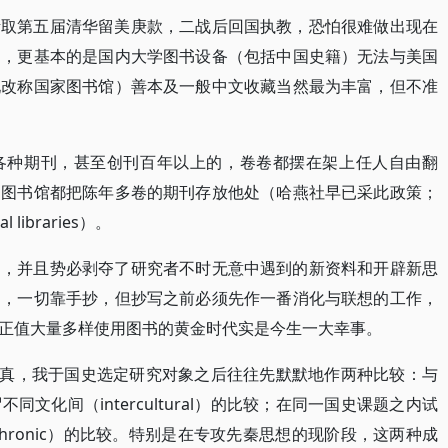
年考取第五届清华留美庚款，二战后回国执教，恐怕很难做出现在
响，更基本的是国内大学图书设备（包括中国史籍）无法与美国
现改称国家图书馆）善本及一般中文收藏当然最为丰富，但不准
各种期刊，甚至创刊百年以上的，卷卷都摆在架上任人自由翻
多图书馆都把陈年多卷的期刊存放他处（哈燕社早已采此政策；
ibraries）。
利，并且势必剥夺了研究者不时无意中遇到的新资料和开辟新思
利，一切靠手抄，但抄写之前必须先作一番消化与联想的工作，
正值大量多样使用图书的黄金时代实是今生一大幸事。
认真，我于国史选定研究对象之后往往先默默地作两种比较：与
文化间（intercultural）的比较；在同一国史课题之内试
chronic）的比较。特别是在专攻先秦思想的现阶段，这两种成