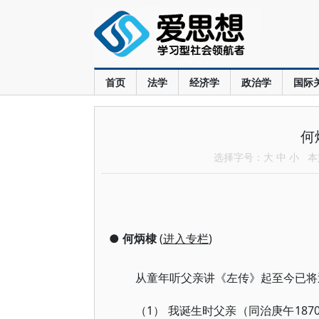
首页
法学
经济学
政治学
国际
何
选择字号：
大
中
小
本文
●
何炳棣
(
进入专栏
)
从童年听父亲讲《左传》起至今已将
（1） 我诞生时父亲（同治庚午18