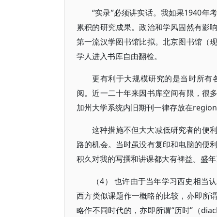
“实录”必须讲实话。我如果1940
累积的研究成果。政治和学风固然有影
第一流汉学图书馆比拟。北京图书馆（
学人进入书库自由翻检。
更有利于大规模研究的是当时所有
阅。近一二十年来因书库空间有限，很
加州大学系统内旧期刊一律存放在regional l
这种措施不但大大减低研究者的便
路的机会。当时虽没有复印和电脑的便
积久对我的写撰和讲课都大有裨益。盛年
（4） 也许由于当年学习西史相当
西方类似课题作一概略的比较，亦即所谓不同
略作不同时代的，亦即所谓“历时”（dia