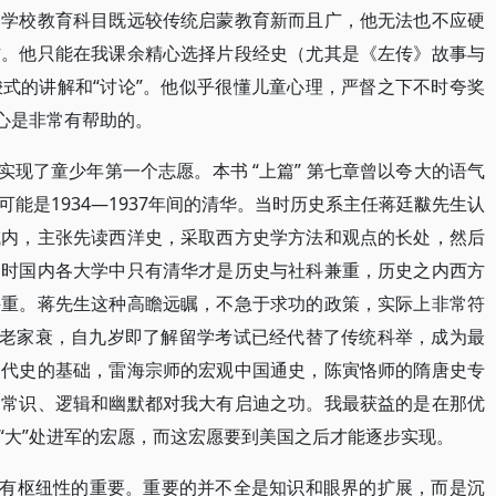
。学校教育科目既远较传统启蒙教育新而且广，他无法也不应硬
作。他只能在我课余精心选择片段经史（尤其是《左传》故事与
式的讲解和“讨论”。他似乎很懂儿童心理，严督之下不时夸奖
信心是非常有帮助的。
实现了童少年第一个志愿。本书 “上篇” 第七章曾以夸大的语气
能是1934—1937年间的清华。当时历史系主任蒋廷黻先生认
域内，主张先读西洋史，采取西方史学方法和观点的长处，然后
当时国内各大学中只有清华才是历史与社科兼重，历史之内西方
并重。蒋先生这种高瞻远瞩，不急于求功的政策，实际上非常符
亲老家衰，自九岁即了解留学考试已经代替了传统科举，成为最
近代史的基础，雷海宗师的宏观中国通史，陈寅恪师的隋唐史专
的常识、逻辑和幽默都对我大有启迪之功。我最获益的是在那优
“大”处进军的宏愿，而这宏愿要到美国之后才能逐步实现。
学有枢纽性的重要。重要的并不全是知识和眼界的扩展，而是沉