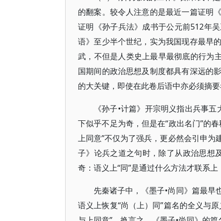
的翻案。较令人注意的是最近一篇证明
证明《孙子兵法》成书于公元前512年
语》至少半个世纪，实为我国现存最早
武，不但是人类史上最早最彻底的行为主
国期间的政治思想及制度都具有深远的
的大关键，即使在此卷后语中亦必须摘要
《孙子•计篇》开宗明义指出兵事五大
下似乎不足为奇，但是在“政出名门”的
上同意”不仅为了强兵，更必然会引申为
子》论兵之道之句时，除了从政治思想及
奇：语义上“同”是通过什么方法才联系上
先秦诸子中，《墨子•尚同》篇最早
语义上恢复“尚（上）同”篇名的全义与
与上同意”。换言之，《墨子•尚同》的篇