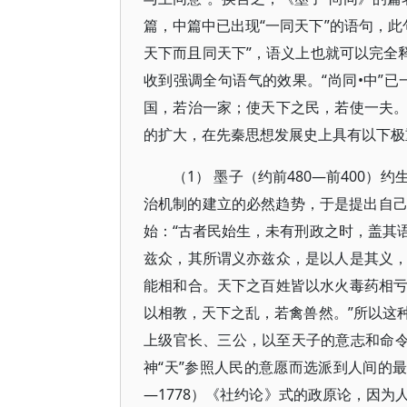
篇，中篇中已出现“一同天下”的语句，此句
天下而且同天下”，语义上也就可以完全
收到强调全句语气的效果。“尚同•中”已
国，若治一家；使天下之民，若使一夫。
的扩大，在先秦思想发展史上具有以下极
（1） 墨子（约前480—前400
治机制的建立的必然趋势，于是提出自己的
始：“古者民始生，未有刑政之时，盖其
兹众，其所谓义亦兹众，是以人是其义
能相和合。天下之百姓皆以水火毒药相
以相教，天下之乱，若禽兽然。”所以这
上级官长、三公，以至天子的意志和命令
神“天”参照人民的意愿而选派到人间的最高统治者
—1778）《社约论》式的政原论，因