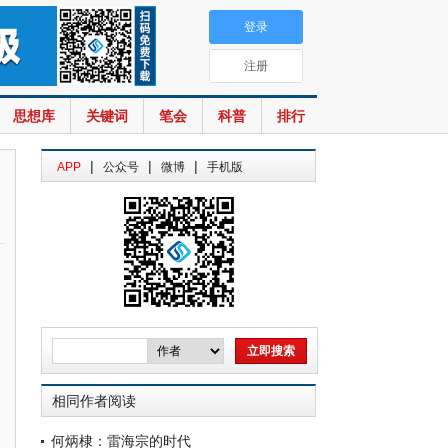
登录
注册
思想库
关键词
笔会
科普
排行
|
|
|
APP
公众号
微博
手机版
相同作者阅读
何炳棣：雷海宗的时代