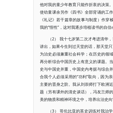
他对我的童少年教育只能作折衷的决策
使幼童课余另作《四书》全部背诵的工
《礼记》若干篇章的故事与制度）作穿梭
我的“悟性”，这对我逐步培植读书的自
（2） 我十七岁第二次才考进清华，
讲出，如果今生到过天堂的话，那天堂只可
为治史必须兼重社会科学；在历史的领
再分析综合中国历史上有意义的课题。
史与中国史并重，中国史内考据与综合
合我个人必须采用的“功利”取向，因为
主要的晋身之阶。我从刘崇师打下欧洲
题（另有课外的清史谈话），冯友兰师
美的物质和精神环境之中，培养出治史向
（3） 哥伦比亚的英史训练对我治