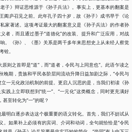
《老子》辩证思维源于《孙子兵法》。事实上，更基本的翻案是
吴王阖庐召见之前。此年孔子四十岁，故《孙子》成书早于《论
的私家著述。这项考证最大的翻案意义是《孙子兵法》的作者孙
义者，而且通过墨子“道德化”的改装、提升和广泛应用，对战
影响。《孙》、《墨》关系是两千多年来思想史上从未经人察觉
考铨。
原则之首即是“道”，而“道者，令民与上同意也”。此语乍读之
春秋晚期，贵族和平民各阶层间流动升降日益加剧之际，“令民与
建立一元化政治机制的前提。更启人沉思的是，当我们初读《孙
实践上立即联想到“统一”、“一元化”这类概念，同时更充满好
，甚至转化为“一”的呢？
也最明白逐步表达这个极重要的语义转化。首先，我们不妨试从
原义。如果补上必须有的宾词、介词和动词，全句就恰恰是“令民
名就是《孙子》论兵旨要最忠实巧妙的简化。“尚同”有上中下三