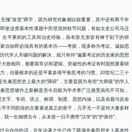
无愧“攻坚”两字，因为研究对象都比较重要，其中还有两千年
。即使这类基本性课题中所澄清的枝节问题，有如太史公司马迁
。生平累积的工具和治史经验，虽有形无形皆有裨于刻下的研
学家自始即必须具有的基本功——考据，现多称为考证。诚如思
历代学人关键问题的解决，就只有待“偏重考证的历史家的思想
皆大致相同，都要靠常识和逻辑。突破性的考证有时固然要看研
力，但最根本的还是平素多维平衡思考的习惯。20世纪二三十
是先秦思想史上最大的“障碍”，主要是因为有些“大师级”的学人
先秦思想诸作之新解是否今后能为学术界广泛接受虽尚不可知，
过文字、专词、语义、称谓、制度、思想内涵，以及命题与反命
生平不同阶段的主要著述真正的骨干，几乎无一不是对大量多样
我一生驰骋古今，从未曾一日不携带“汉学”的“护身符”。
是过分自信的话，近年论著之中已作了两项先秦思想史上基本性