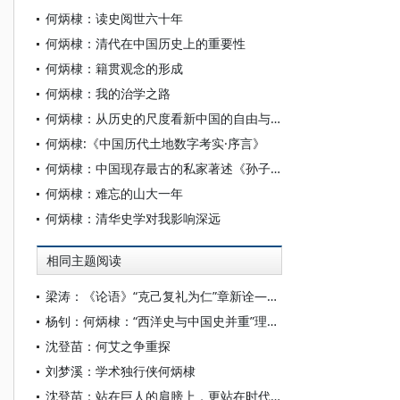
何炳棣：读史阅世六十年
何炳棣：清代在中国历史上的重要性
何炳棣：籍贯观念的形成
何炳棣：我的治学之路
何炳棣：从历史的尺度看新中国的自由与民主
何炳棣:《中国历代土地数字考实·序言》
何炳棣：中国现存最古的私家著述《孙子兵法》
何炳棣：难忘的山大一年
何炳棣：清华史学对我影响深远
相同主题阅读
梁涛：《论语》“克己复礼为仁”章新诠——一种荀学的进路
杨钊：何炳棣：“西洋史与中国史并重”理念的成功实践
沈登苗：何艾之争重探
刘梦溪：学术独行侠何炳棣
沈登苗：站在巨人的肩膀上，更站在时代的高坡上——当年我为何敢与何炳棣商榷