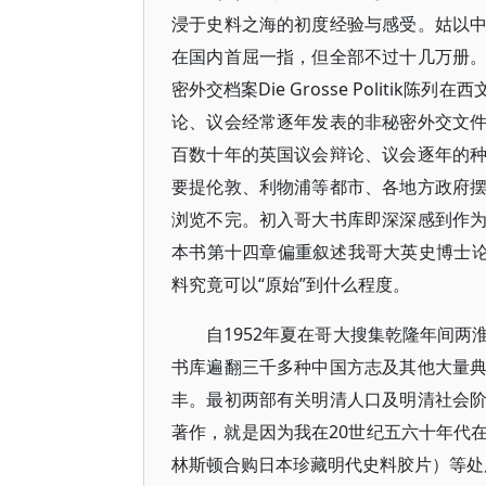
浸于史料之海的初度经验与感受。姑以
在国内首屈一指，但全部不过十几万册
密外交档案Die Grosse Polit
论、议会经常逐年发表的非秘密外交文
百数十年的英国议会辩论、议会逐年的
要提伦敦、利物浦等都市、各地方政府
浏览不完。初入哥大书库即深深感到作
本书第十四章偏重叙述我哥大英史博士论
料究竟可以“原始”到什么程度。
自1952年夏在哥大搜集乾隆年间
书库遍翻三千多种中国方志及其他大量
丰。最初两部有关明清人口及明清社会
著作，就是因为我在20世纪五六十年代
林斯顿合购日本珍藏明代史料胶片）等处