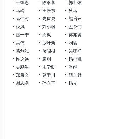
王缉思
陈奉孝
郭世佑
马玲
王振东
狄马
袁伟时
史啸虎
熊培云
秋风
刘小枫
孟令伟
雷一宁
周枫
蒋兆勇
吴伟
沙叶新
刘瑜
葛剑雄
储昭根
吴稼祥
许之远
袁刚
杨小凯
吴励生
朱学勤
潘维
郑秉文
莫于川
羽之野
谢志浩
孙立平
杨光