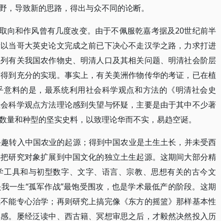
野，导致新的思路，得出与众不同的论断。
的取向和作风曾有几度改变。由于不佩服乾嘉考据及20世纪前半
所以当哥大英史论文完成之前已下决心不走汉学之路，力求打进
系列有关我国农作物史、明清人口及其相关问题、明清社会阶层
著得到充分的实现。事实上，有关美洲作物传华的考证，已在植
乎意料的是，最系统利用社会科学观点和方法的《明清社会史
社会科学观点方法理论感到失望与怀疑，主要是由于其中不少著
数量和种型的坚实史料，以致理论华而不实，易趋空诞。
兴趣转入中国农业的起源；得到中国农业是土生土长，并未受西
心把研究对象扩展到中国文化的独立土生起源。这期间大部分精
学工具和与初型数字、文字、语言、宗教、思想有关的古今文
我一生“孤军作战”最饱受围攻，也是学术最低产的阶段。这期
我不能专心治学；再则研究上搞完像《东方的摇篮》那样基本性
之感。屡经泛读中、西古籍、冥想审思之后，才毅然决然投入历