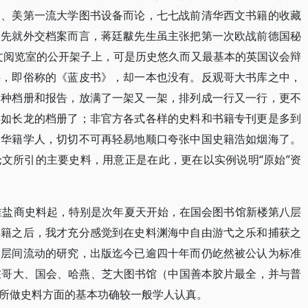
中、美第一流大学图书设备而论，七七战前清华西文书籍的收藏
。先就外交档案而言，蒋廷黻先生虽主张把第一次欧战前德国秘
ik陈列在西文阅览室的公开架子上，可是历史悠久而又最基本的英国议会辩
件，即俗称的《蓝皮书》，却一本也没有。反观哥大书库之中，
种种档册和报告，放满了一架又一架，排列成一行又一行，更不
摆如长龙的档册了；非官方各式各样的史料和书籍专刊更是多到
为华籍学人，切切不可再轻易地顺口夸张中国史籍浩如烟海了。
文所引的主要史料，用意正是在此，更在以实例说明“原始”资
两淮盐商史料起，特别是次年夏天开始，在国会图书馆新楼第八层
典籍之后，我才充分感觉到在史料渊海中自由游弋之乐和捕获之
阶层间流动的研究，出版迄今已逾四十年而仍屹然被公认为标准
在哥大、国会、哈燕、芝大图书馆（中国善本胶片最全，并与普
所做史料方面的基本功确较一般学人认真。