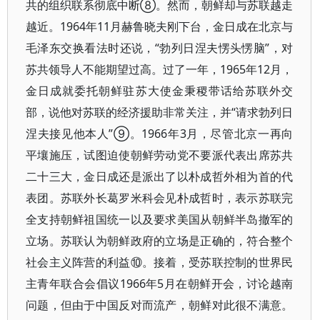
共的组织联系彻底中断⑧。然而，朝鲜却与苏联越走
越近。1964年11月赫鲁晓夫刚下台，金日成在北京与
毛泽东交换看法时还说，“勃列日涅夫愣头愣脑”，对
苏共领导人不能期望过高。过了一年，1965年12月，
金日成就委托朝鲜驻苏大使金秉稷带话给苏联外交
部，说他对苏联的经济援助非常关注，并“请求勃列日
涅夫接见他本人”⑨。1966年3月，尽管北京一再向
平壤施压，试图迫使朝鲜劳动党不要派代表出席苏共
二十三大，金日成还是派出了以朴成哲外相为首的代
表团。苏联外长葛罗米科会见朴成哲时，表示苏联完
全支持朝鲜祖国统一以及要求美国从朝鲜半岛撤军的
立场。苏联认为朝鲜政府的立场是正确的，符合整个
社会主义阵营的利益⑩。接着，受苏联控制的世界民
主青年联合会倡议1966年5月在朝鲜开会，讨论越南
问题，但由于中国反对而流产，朝鲜对此很不满意。