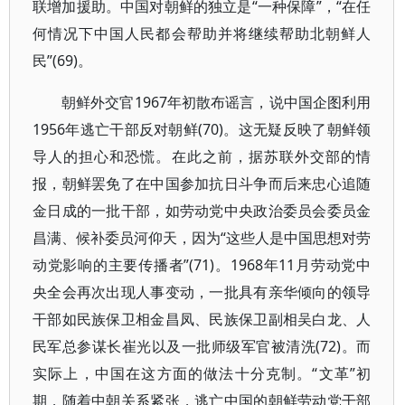
联增加援助。中国对朝鲜的独立是“一种保障”，“在任
何情况下中国人民都会帮助并将继续帮助北朝鲜人
民”(69)。
朝鲜外交官1967年初散布谣言，说中国企图利用
1956年逃亡干部反对朝鲜(70)。这无疑反映了朝鲜领
导人的担心和恐慌。在此之前，据苏联外交部的情
报，朝鲜罢免了在中国参加抗日斗争而后来忠心追随
金日成的一批干部，如劳动党中央政治委员会委员金
昌满、候补委员河仰天，因为“这些人是中国思想对劳
动党影响的主要传播者”(71)。1968年11月劳动党中
央全会再次出现人事变动，一批具有亲华倾向的领导
干部如民族保卫相金昌凤、民族保卫副相吴白龙、人
民军总参谋长崔光以及一批师级军官被清洗(72)。而
实际上，中国在这方面的做法十分克制。“文革”初
期，随着中朝关系紧张，逃亡中国的朝鲜劳动党干部