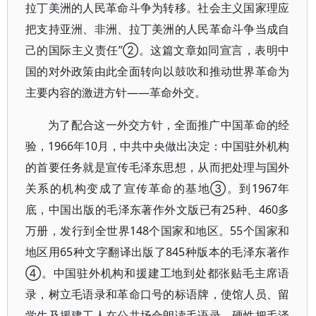
拉丁美洲的人民革命斗争为转移。社会主义国家理应
把支持亚洲、非洲、拉丁美洲的人民革命斗争当成自
己的国际主义责任”②。这篇文章如同宣言，表明中
国的对外政策由此全面转向以鼓吹和推动世界革命为
主要内容的激进方针——革命外交。
为了配合这一外交方针，全面推广中国革命的经
验，1966年10月，中共中央做出决定：中国驻外机构
的首要任务就是宣传毛泽东思想，从而把处理与国外
关系的机构变成了宣传革命的基地③。到1967年
底，中国出版的毛泽东著作外文版已有25种、460多
万册，发行到全世界148个国家和地区。55个国家和
地区用65种文字翻译出版了845种版本的毛泽东著作
④。中国驻外机构和援建工地到处都张贴毛主席语
录，树立毛语录和革命口号的标语牌，使馆人员、留
学生及援建工人在公共场合朗读毛语录，硬性把毛泽