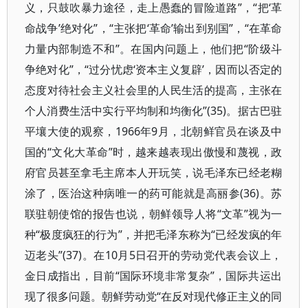
义，只鼓吹暴力途径，走上愚蠢的冒险道路”，“把‘革
命战争’绝对化”，“主张把‘革命’输出到别国”，“在革命
力量内部制造不和”。在国内问题上，他们把“阶级斗
争绝对化”，“过分忧虑‘资本主义复辟’，因而以否定的
态度对待社会主义社会里的人民生活的提高，主张在
个人消费生活中实行平均制和均衡化”(35)。据古巴驻
平壤大使的观察，1966年9月，北朝鲜官员在谈及中
国的“文化大革命”时，越来越表现出傲慢和蔑视，政
府官员甚至拿毛主席本人开玩笑，说毛泽东已经老糊
涂了，医治这种病唯一的药可能就是高丽参(36)。苏
联驻朝使馆的报告也说，朝鲜领导人将“文革”视为一
种“极度疯狂的行为”，并把毛泽东称为“已经发疯的年
迈老头”(37)。在10月5日召开的劳动党代表会议上，
金日成指出，目前“国际环境非常复杂”，国际共运出
现了很多问题。朝鲜劳动党“在反对现代修正主义的同