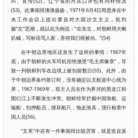
叫、宣传(52)。辽宁省的丹东口岸也有同样情况
(53)。此事闹得沸沸扬扬，1971年6月4日周恩来在中
央工作会议上提出要反对大国沙文主义，批判
极“左”思潮，就以此为例说：“在东北，对朝鲜用大喇
叭喊，写标语骂人家，弄得我们很被动。”(54)
在中朝边界地区还发生了这样的事情：1967年
底，由于朝鲜的火车司机拒绝接受“毛主席像章”，导
致一列朝鲜列车在边境上被扣留数日(55)。此外，由
于中朝边界条约签订时，没有确定以主航道中心线为
界，1967-1969年，双方人员在作为界河的黑龙江和
图们江上不断发生冲突。朝鲜经常拦截中国渔船、运
输船，扣押船员，撞坏船只，拖走渔具，强行检查中
国人员(56)。
“文革”中还有一件事闹得比较厉害，就是造反派