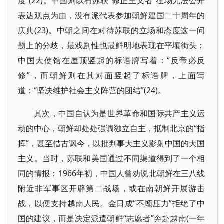
度”(22)。中国则以有苏联“修正主义者”在场无法公开
表达观点为由，没有派代表参加朝鲜建国二十周年的
庆典(23)。中朝之间在对待苏联的立场和态度这一问
题上的分歧，最戏剧性也最鲜明地表现在平壤街头：
中国大使馆在屋顶竖起的标语牌写着：“反帝必反
修”，而朝鲜则在其对面竖起了标语牌，上面写
道：“坚决维护社会主义阵营的团结”(24)。
其次，中国自认为是世界革命和国际共产主义运
动的中心，朝鲜却处处强调独立自主，抵制北京的“指
挥”，甚至借古讽今，以批判事大主义影射中国的大国
主义。当时，苏联和美国通过不同渠道得到了一个相
同的情报：1966年初，中国人曾劝说北朝鲜在三八线
附近非军事区开辟第二战场，或在南朝鲜开展游击
战，以便支持越南人民。金日成“不顾压力”拒绝了中
国的建议，而是决定派遣朝鲜“志愿者”奔赴越南(一年