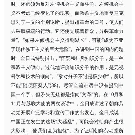
时，还必须为反对左倾机会主义而斗争。左倾机会主
义不考虑已经变化了的现实，而教条主义地重复马克
思列宁主义的个别论断，提出超革命的口号，使人们
去采取极端的行动。它还使党脱离群众，分裂革命力
量”。“如果左倾机会主义得到滋长”，可能“成为不亚
于现代修正主义的巨大危险”。在讲到中国的国内问题
时，金日成特别指出，“怀疑和排斥知识分子，是一种
宗派主义倾向。过低地评价知识分子的作用，是无视
科学和技术的倾向”。“敌对分子不过是极少数”，所以
不能“随便怀疑人”(38)。尽管全篇讲话中没有提到中
国一个字，但矛头无疑都是指向“文革”的。在10月和
11月与苏联大使的两次谈话中，金日成讲述了朝鲜劳
动党开展广泛学习和宣传工作的出发点。金日成说：
中国正在发生的这场“大骚乱”，可能会对朝鲜产生很
大影响，“使我们甚为担忧”。为了证明朝鲜劳动党所