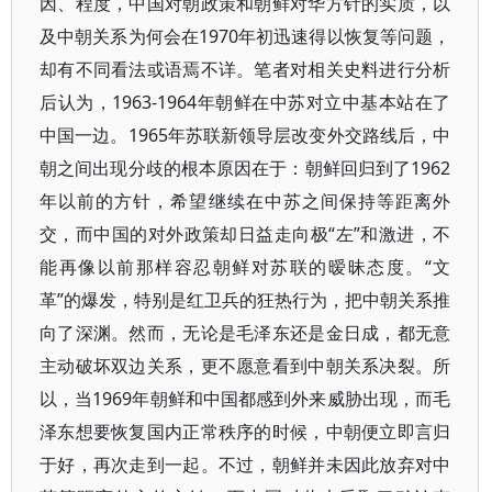
因、程度，中国对朝政策和朝鲜对华方针的实质，以
及中朝关系为何会在1970年初迅速得以恢复等问题，
却有不同看法或语焉不详。笔者对相关史料进行分析
后认为，1963-1964年朝鲜在中苏对立中基本站在了
中国一边。1965年苏联新领导层改变外交路线后，中
朝之间出现分歧的根本原因在于：朝鲜回归到了1962
年以前的方针，希望继续在中苏之间保持等距离外
交，而中国的对外政策却日益走向极“左”和激进，不
能再像以前那样容忍朝鲜对苏联的暧昧态度。“文
革”的爆发，特别是红卫兵的狂热行为，把中朝关系推
向了深渊。然而，无论是毛泽东还是金日成，都无意
主动破坏双边关系，更不愿意看到中朝关系决裂。所
以，当1969年朝鲜和中国都感到外来威胁出现，而毛
泽东想要恢复国内正常秩序的时候，中朝便立即言归
于好，再次走到一起。不过，朝鲜并未因此放弃对中