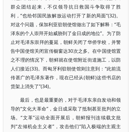
群众团结起来，不仅领导抗日救国斗争取得了胜
利，“也给邻国民族解放运动打开了新的局面”(32)。
对这个问题，保加利亚驻朝使馆做出了如下解释：“毛
泽东的个人崇拜开始威胁到了金日成的地位”。为了防
止对毛泽东崇拜的蔓延，朝鲜关闭了华侨学校，并警
告中国使馆关闭宣传橱窗达30次之多。在中国使馆置
之不理的情况下，朝鲜就在使馆附近街道施工，以防
人们接近(33)。而匈牙利驻朝使馆则注意到：“此前流
传甚广的毛泽东著作，现在已经从(朝鲜)这些书店的
货架上消失了”(34)。
最后，也是最重要的，对于毛泽东亲自发动和领
导的“文化大革命”，金日成采取了抵制甚至批判的立
场。“文革”运动全面开展后，朝鲜报刊连续载文批
判“左倾机会主义者”，攻击他们“陷入极端的主观主