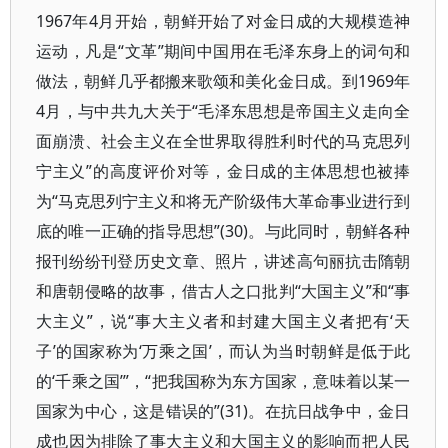
1967年4月开始，朝鲜开始了对金日成的大规模造神
运动，凡是“文革”期间中国用在毛泽东身上的词句和
做法，朝鲜几乎都搬来歌颂和美化金日成。到1969年
4月，与中共九大关于“毛泽东思想是帝国主义走向全
面崩溃、社会主义在全世界取得胜利时代的马克思列
宁主义”的高度评价对等，金日成的主体思想也被捧
为“马克思列宁主义和将无产阶级伟大革命事业进行到
底的唯一正确的指导思想”(30)。与此同时，朝鲜各种
报刊纷纷刊登历史文章、照片，讲述高句丽抗击隋朝
和唐朝侵略的故事，借古人之口批判“大国主义”和“事
大主义”，说“事大主义者和封建大国主义者把有‘天
子’的国家称为‘万乘之国’，而认为当时朝鲜是低于此
的‘千乘之国’”，“把我国称为东方国家，意味着以某一
国家为中心，这是错误的”(31)。在抗日战争中，金日
成也因为排除了事大主义和大国主义的影响而把人民