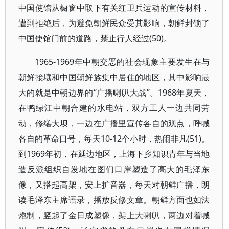
中国使馆从橱窗中取下有关红卫兵运动的宣传材料，
遭到拒绝后，为避免朝鲜民众受其影响，朝鲜封锁了
中国使馆门前的道路，禁止行人经过(50)。
1965-1969年中朝交恶的社会现象主要发生在与
朝鲜接壤和中国朝鲜族集中居住的地区，其中影响最
大的就是中朝边界的“广播喇叭大战”。1968年夏天，
在鸭绿江中朝合建的水电站，双方工人一边共同劳
动，修缮大坝，一边在广播里宣传各自的观点，呼喊
各自的革命口号，每天10-12个小时，热闹非凡(51)。
到1969年初，在延边地区，上海下乡知识青年与当地
造反派组织自发地在图们口岸塑造了高大的毛泽东
像，又搭起高架，安上扩音器，每天对朝鲜广播，朗
读毛泽东主席语录，播放反修文章。朝鲜方面也如法
炮制，竖起了金日成塑像，架上大喇叭，两边对着喊