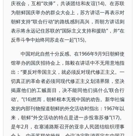
庆祝会，互相“吹捧”，共谈团结和友谊(14)。在苏联
为朝鲜国庆举办的群众大会上，苏方讲话一再表示对
朝鲜支持“联合行动”的路线感到高兴，而朝方讲话则
表示将永远记住苏联的“国际主义支持和援助”，并“在
反帝斗争中始终同苏走在一起”(15)。
中国对此自然十分反感。在1966年9月9日朝鲜使
馆举办的国庆招待会上，陈毅在讲话中不无用意地指
出：“要反对帝国主义，就必须反对现代修正主义。一
切真正的革命者必须同现代修正主义划清界限，坚决
揭露他们的工贼面目，决不能同他们搞什么‘联合行
动’。”(16)然而，朝鲜根本无视中国的劝告。新华社编
发的内部刊物报道朝鲜的外交活动时指出：1967年以
来，朝鲜“外交活动的特点是进一步投靠苏修”(17)。
是年2月，在塞浦路斯召开的亚非人民团结组织理事
会上，由于苏联的操纵，会议决定取消原定在中国召