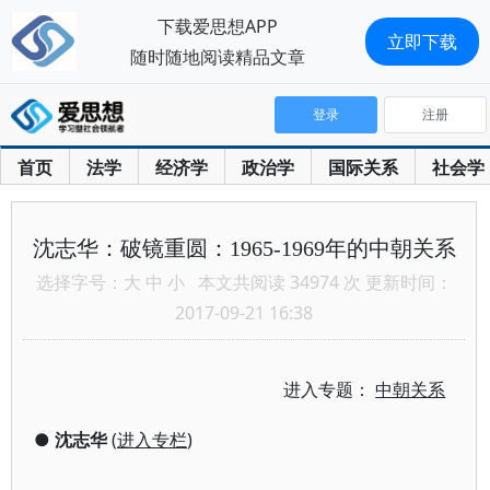
下载爱思想APP
立即下载
随时随地阅读精品文章
登录
注册
首页
法学
经济学
政治学
国际关系
社会学
沈志华：破镜重圆：1965-1969年的中朝关系
选择字号：
大
中
小
本文共阅读 34974 次 更新时间：
2017-09-21 16:38
进入专题：
中朝关系
●
沈志华
(
进入专栏
)