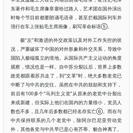
东著作和毛主席像章塞给过路人，艺术团在国外演出
时每个节目前都要朗诵毛语录，甚至拦截国际列车并
强行在车上张贴毛主席画像，刷写革命标语⑤。
极“左”和激进的外交政策以及对外工作失控的状
况，严重破坏了中国的对外形象和外交关系，导致中
国陷入极端孤立的境地。从国际共产主义运动的角度
观察，情况也是一样。自中苏分裂以后，世界上多数
政党都跟着苏共走了，到“文革”时，绝大多数老党已
中断了与中共的交往。虽然在中共的鼓励和支持下，
前后有100多个“马列主义党”从原来的老党中分裂出
来或新建，但实际上他们在国内的力量很小，党员人
数也不多，且几年后多数都已经名存实亡⑥。而在与
中共保持联系的几个老党中，除阿尔巴尼亚劳动党
外，其他各党与中共早已是心有芥蒂、貌合神离了。