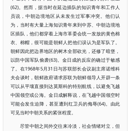
(62)。然而，据当时在延边插队的知识青年和工作人
员说，中朝边境地区从未发生过军事冲突。他们认
为，当时有大量上海知识青年来到中苏、中朝边境地
区插队，他们都穿着上海市革委会统一发放的黄色棉
衣、棉帽，很可能是朝鲜人把他们误认为是军队了。
朝鲜因此把边界地区的树木全部砍光，还修了暗堡，
以防中国军队偷袭(63)。金日成的反应的确过于敏感
了。在1968年5月31日与苏联部长会议副主席诺维科
夫会谈时，朝鲜政府请求苏联为朝鲜领导人开辟一条
可以从平壤直接到达莫斯科的特别航线，以避免飞越
中国领空或公海。金日成解释说，在飞越中国领空时
可能会发生迫降，甚至遭到红卫兵的侮辱(64)。由此
可见当时中朝关系的紧张程度。
尽管中朝之间外交往来冷淡，社会情绪对立，但