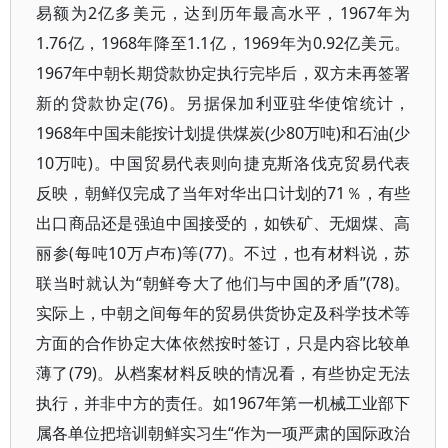
易额为2亿多美元，达到历年最高水平，1967年为
1.76亿，1968年降至1.1亿，1969年为0.92亿美元。
1967年中朝长期贷款协定执行完毕后，双方未再签署
新的贷款协定(76)。另据保加利亚驻华使馆统计，
1968年中国未能按计划提供煤炭(少80万吨)和石油(少
10万吨)。中国贸易代表则向捷克斯洛伐克贸易代表
反映，朝鲜仅完成了当年对华出口计划的71％，有些
出口商品还是强迫中国接受的，如铁矿、无烟煤、高
丽参(每吨10万卢布)等(77)。不过，也有材料说，苏
联当时就认为“朝鲜夸大了他们与中国的矛盾”(78)。
实际上，中朝之间每年的贸易供货协定及科学技术等
方面的合作协定大体依然按时签订，只是内容比较单
薄了(79)。从档案材料反映的情况看，有些协定无法
执行，并非中方的责任。如1967年第一机械工业部下
属各单位把培训朝鲜实习生“作为一项严肃的国际政治