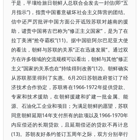
于是，平壤给旅日朝鲜人总联合会发去一封信(即“五
月指示”)，指责中国蓄意破坏社会主义阵营的团结。
信中还严厉批评中国方面公开诋毁苏联对越南的援
助，谴责中国将古巴称为“修正主义国家”，是为了在
拉丁美洲“抢夺霸权”(11)。据中国驻阿尔巴尼亚大使
的看法，朝鲜与苏联的关系“正在迅速发展”。通过双
方在许多领域的交流规模可以看出，朝鲜与其他“修正
主义”国家的关系也在“持续得到改善”(12)。朝鲜确实
从苏联那里得到了实惠。6月20日苏朝政府签订了经
济技术合作协定，苏联将在1966-1972年提供贷款、
专家和技术援助，在朝鲜援建和扩建一批金属、能
源、石油化工企业和项目；为满足朝鲜的愿望，苏联
同意朝鲜延期14年支付所有的款项以及1966-1970年
内应偿还的长期贷款，且延期偿还的贷款不再计息
(13)。苏朝友好条约签订五周年之际，双方分别举行