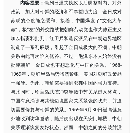
内容提要：
勃列日涅夫执政以后调整对内、对外
政策，加大对朝鲜的经济和军事援助力度，金日成对
苏联的态度随之缓和。接着，中国爆发了“文化大革
命”，极“左”的外交路线把朝鲜劳动党也作为修正主义
加以指责和批判，红卫兵和造反派又在中朝边界地区
制造了一系列麻烦，引起了金日成极大的不满，中朝
关系由此再次陷入低谷。不过，毛泽东本人始终没有
批评朝鲜，金日成也不想恶化与中国的关系。1968-
1969年，朝鲜半岛局势骤然紧张，美国对朝鲜政策趋
于强硬。为此，朝鲜需要得到邻邦中国的强力支持。
与此同时，珍宝岛武装冲突导致中苏关系进入冰点，
中国有意消除与其他边境国家关系紧张的状态，并迫
切需要修复与朝鲜的关系。1969年9月30日崔庸健意
外地收到访华邀请，随后便出现在天安门城楼，中朝
关系逐渐恢复友好状态。然而，中朝之间的分歧并没