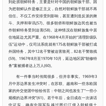
到处抓朝鲜特务，主要是针对中国的朝鲜族干部。因
为把朝鲜认作是修正主义，自然对朝鲜族干部就不再
信任。不仅工作安排受到影响，甚至遭到造反派的揪
斗、关押和审讯(57)。很多朝侨和朝鲜族边民也被当
作朝鲜特务受到迫害(58)。这种情况在朝鲜族集中居
住地延边尤其严重。在1968年4月开始的“清理阶级队
伍”运动中，仅司法系统就有175名朝鲜族干部被打成
外国特务，其中12名干警被迫害致死，82名干警致残
(59)。1967年8月至1970年10月，延边地区因“朝修特
务”案被捕者达上万人(60)。
有一件事当时传闻很多，但并非事实。1969年3
月中苏边界发生冲突时，在苏联、越南和一些东欧国
家的外交使团中纷纷传言：中朝之间也发生了“一些小
规模的边界冲突”(61)。若干年后，金日成在一次谈话
中证实，确有中国军队越过图们江侵入朝鲜领土