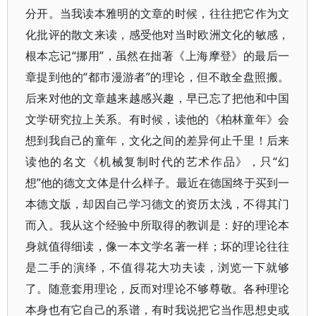
分开。当我读本雅明的文章的时候，往往把它作为文
化批评的散文来读，感受他对当时欧洲文化的敏感，
根本忘记“挪用”，虽然在拙著《上海摩登》的最后一
章提到他的“都市漫游者”的理论，但不敢全盘照搬。
后来对他的文章越来越感兴趣，早已忘了把他和中国
文学研究拉上关系。有时候，读他的《柏林童年》会
想到我自己的童年，文化之间的差异何止千里！后来
读他的名文《机械复制时代的艺术作品》，只“幻
想”他的德文文体是什么样子。最近在德国终于买到一
本德文版，却因自己学习德文的资历太浅，不得其门
而入。我从这个经验中所取得的教训是：好的理论本
身就值得细读，像一本文学名著一样；坏的理论往往
是二手的演绎，不值得花大功夫读，浏览一下就够
了。随意套用理论，反而对理论不够尊敬。各种理论
本身也有它自己的系谱，有时我说把它当作思想史或