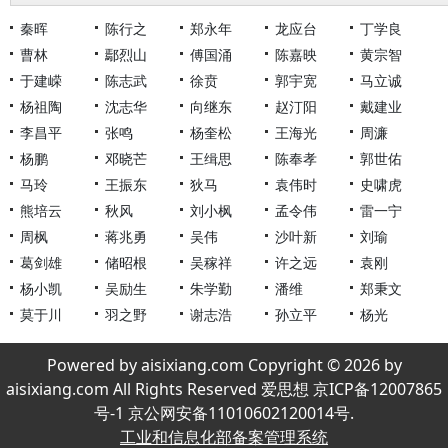
秦晖
陈行之
郑永年
龙应台
丁学良
曹林
鄢烈山
傅国涌
陈嘉映
黄宗智
于建嵘
陈志武
徐贲
郭宇宽
马立诚
杨祖陶
沈志华
向继东
赵汀阳
戴建业
李昌平
张鸣
杨奎松
王海光
周濂
杨鹏
邓晓芒
王缉思
陈奉孝
郭世佑
马玲
王振东
狄马
袁伟时
史啸虎
熊培云
秋风
刘小枫
孟令伟
雷一宁
周枫
蒋兆勇
吴伟
沙叶新
刘瑜
葛剑雄
储昭根
吴稼祥
许之远
袁刚
杨小凯
吴励生
朱学勤
潘维
郑秉文
莫于川
羽之野
谢志浩
孙立平
杨光
Powered by aisixiang.com Copyright © 2026 by
aisixiang.com All Rights Reserved 爱思想 京ICP备12007865
号-1 京公网安备11010602120014号.
工业和信息化部备案管理系统