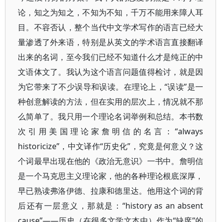
论，知之为知之，不知为不知，千万不能用来障人耳
目。不容否认，整个当代中文学术写作的语言已经大
量渗透了外来语，特别是从英文的学术语言直接翻译
出来的名词，至今我们已经不知道什么才是纯正的中
文语体文了。我认为这个语言问题值得检讨，就是因
为它带来了不少误导和误读。在理论上，“误读”是一
种创意解读的方法，但在实用的层次上，情况就不那
么简单了。我只用一个理论名词举例和总结。本书数
次引用美国理论家詹明信的名言：“always
historicize”，中文译作“历史化”，究竟是何意义？这
个词最早出现在他的《政治无意识》一书中。詹明信
是一个马克思主义理论家，他的各种理论根底深厚，
早已熟读弗洛伊德、拉康和德里达。他用这个词的背
后还有一层意义，那就是：“history as an absent
cause”——历史（在很多文学文本中）作为“缺席”的