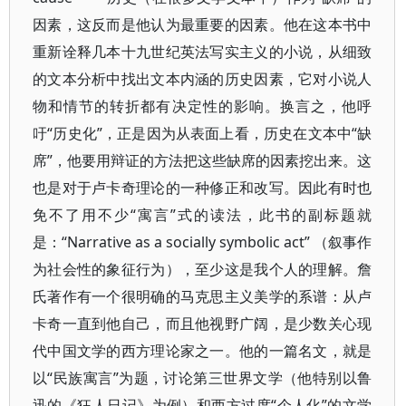
因素，这反而是他认为最重要的因素。他在这本书中
重新诠释几本十九世纪英法写实主义的小说，从细致
的文本分析中找出文本内涵的历史因素，它对小说人
物和情节的转折都有决定性的影响。换言之，他呼
吁“历史化”，正是因为从表面上看，历史在文本中“缺
席”，他要用辩证的方法把这些缺席的因素挖出来。这
也是对于卢卡奇理论的一种修正和改写。因此有时也
免不了用不少“寓言”式的读法，此书的副标题就
是：“Narrative as a socially symbolic act” （叙事作
为社会性的象征行为），至少这是我个人的理解。詹
氏著作有一个很明确的马克思主义美学的系谱：从卢
卡奇一直到他自己，而且他视野广阔，是少数关心现
代中国文学的西方理论家之一。他的一篇名文，就是
以“民族寓言”为题，讨论第三世界文学（他特别以鲁
迅的《狂人日记》为例）和西方过度“个人化”的文学