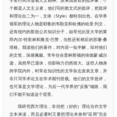
字里行间洋溢着人文精神。原来我喜欢的批评家，个
个都是人文主义者，他们写的散文式的批评，把批评
和理论合二为一，文体（Style）都特别出色。在学界
领军的理论人物是耶鲁的韦勒克和哈佛的哈里·列文，
还有纽约的那批公共知识分子，如哥伦比亚大学的莱
昂内尔·特里林和雅克·巴赞，当然还有稍后的苏珊·桑
塔格。我读他们的著作，对内容一知半解，却对他们
的文笔，深感佩服。常年住在普林斯顿的埃德蒙·威尔
逊，虽然早已退休，但影响力仍然很大。这些人物身
跨学院内外，时常在知识性的文学杂志发表文章，并
非只写学术论文在学术期刊登载。他们的文学批评，
也可算是文学理论，为后一代学界的“反叛”铺路，我
们不能不知道这个背景。
我研究西方理论，非但把（好的）理论当作文学
文本来读，而且必要时又要把理论本身和“应用”完全