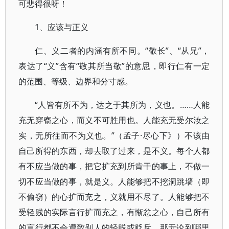
可悲得很呀！
1、应该与正义
仁、义二者的内涵有所不同。“敬长”、“从兄”，
表达了“义”含有“敬其所当敬”的意思，即行仁有一定
的范围、等级、边界和分寸感。
“人皆有所不为，达之于其所为，义也。……人能
充无穿窬之心，而义不可胜用也。人能充无受尔汝之
实，无所往而不为义也。”（孟子·尽心下》）不该由
自己所得的东西，却去取了过来，是不义。每个人都
有不应当做的事，把它扩充到所肯干的事上，不做一
切不应当做的事，就是义。人能够把不挖洞跳墙（即
不偷窃）的心扩而充之，义就用不尽了。人能够把不
受轻贱的实际言行扩而充之，有惭忿之心，自己所有
的言行都不会遭致别人的轻贱或贬斥，那无论到哪里