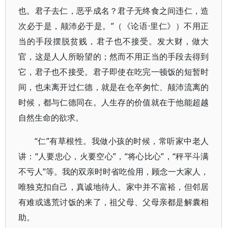
也。君子去仁，恶乎成名？君子无终食之间违仁，造
次必于是，颠沛必于是。”（《论语·里仁》）不用正
当的手段摆脱贫贱，君子也不接受。发大财，做大
官，这是人人所盼望的；然而不用正当的手段去得到
它，君子也不接受。君子即使在吃完一顿饭的短暂时
间，也未离开过仁德，就是在仓卒匆忙、颠沛流离的
时候，都与仁德同在。人生存的价值就在于他能超越
自然生命的欲求。
“仁”有草根性。我做小孩的时候，常听家中老人
讲：“人要忠心，火要空心”，“将心比心”，“秤平斗满
不亏人”等。我的双亲时时省吃俭用，顾念一大家人，
唯独克扣自己，真诚地待人。家中并不富裕，但邻居
有难或逃荒讨饭的来了，祖父母、父母亲都是解囊相
助。