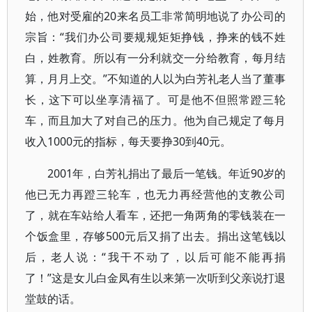
始，他对受雇的20来名员工非常简明地说了办公司的
宗旨：“我们办公司要规规矩矩挣钱，挣来的钱不姓
白，姓教育。所以有一分利就交一分给教育，每月结
算，月月上交。”不知道的人以为白芳礼老人当了董事
长，这下可以坐享清福了。可是他不但照常蹬三轮
车，而且加大了对自己的压力。他为自己规定了每月
收入1000元的指标，每天要挣30到40元。
2001年，白芳礼捐出了最后一笔钱。年近90岁的
他已无力再蹬三轮车，也无力再经营他的支教公司
了，就在车站给人看车，还把一角两角的零钱装在一
个饭盒里，存够500元后又捐了出去。捐出这笔钱以
后，老人说：“我干不动了，以后可能不能再捐
了！”这是女儿白金凤有生以来第一次听到父亲说打退
堂鼓的话。