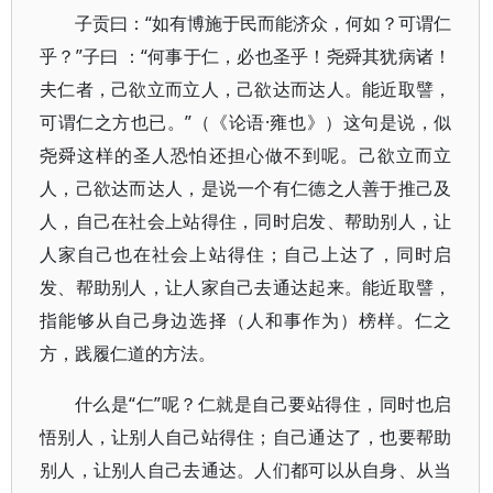
子贡曰：“如有博施于民而能济众，何如？可谓仁
乎？”子曰 ：“何事于仁，必也圣乎！尧舜其犹病诸！
夫仁者，己欲立而立人，己欲达而达人。能近取譬，
可谓仁之方也已。”（《论语·雍也》）这句是说，似
尧舜这样的圣人恐怕还担心做不到呢。己欲立而立
人，己欲达而达人，是说一个有仁德之人善于推己及
人，自己在社会上站得住，同时启发、帮助别人，让
人家自己也在社会上站得住；自己上达了，同时启
发、帮助别人，让人家自己去通达起来。能近取譬，
指能够从自己身边选择（人和事作为）榜样。仁之
方，践履仁道的方法。
什么是“仁”呢？仁就是自己要站得住，同时也启
悟别人，让别人自己站得住；自己通达了，也要帮助
别人，让别人自己去通达。人们都可以从自身、从当