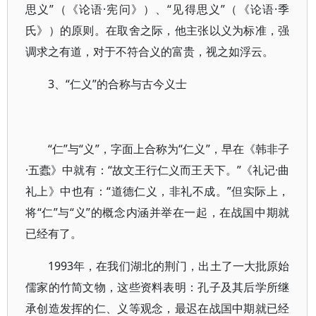
思义”（《论语·宪问》）、“见得思义”（《论语·季
氏》）的原则。在取舍之际，他主张以义为标准，强
调求之有道，对于不符合义的富贵，视之如浮云。
3、“仁义”的合称与古今义士
“仁”与“义”，字面上合称为“仁义”，早在《韩非子
·五蠹》中就有：“故文王行仁义而王天下。”《礼记·曲
礼上》中也有：“道德仁义，非礼不成。”但实际上，
将“仁”与“义”的概念内涵并举在一起，在战国中期就
已经有了。
1993年，在我们湖北的荆门，出土了一大批原始
儒家的竹简文物，这些资料表明：孔子及其后学所继
承创造发挥的仁、义等观念，最迟在战国中期就已经