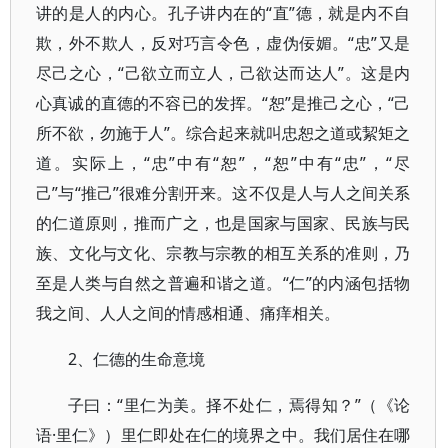
讲的是人的内心。孔子讲内在的“直”德，就是内不自
欺，外不欺人，反对巧言令色，虚伪佞媚。“忠”又是
尽己之心，“己欲立而立人，己欲达而达人”。这是内
心真诚的直德的不容已的发挥。“恕”是推己之心，“己
所不欲，勿施于人”。综合起来就叫忠恕之道或絜矩之
道。实际上，“忠”中有“恕”，“恕”中有“忠”，“尽
己”与“推己”很难分割开来。这不仅是人与人之间关系
的仁道原则，推而广之，也是国家与国家、民族与民
族、文化与文化、宗教与宗教的相互关系的准则，乃
至是人类与自然之普遍和谐之道。“仁”的内涵包括物
我之间、人人之间的情感相通、痛痒相关。
2、仁德的生命意境
子曰：“里仁为美。择不处仁，焉得知？”（《论
语·里仁》）里仁即处在仁的境界之中。我们居住在哪