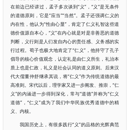
在前边已经讲过，孟子多次谈到“义”，“义”是无条件
的道德原则，它是“应当”“当然”。孟子还强调仁义的
内在性，他认为“性由心显”，肯定了仁义礼智这些道
德价值源自本心，“义”在内心就是对是非善恶的道德
判断，义行则是人们发自内心的责任感、义务感的实
行过程。荀子也极大地肯定了“仁义”，他持守了孔子
倡导的核心价值观念，认定礼是由仁义所生，礼治本
质上也是仁政，礼义是社会认同的道义原则。后来汉
代大儒董仲舒继承其说，将“仁义”作为传统道德的最
高准则。宋代以后，理学家又进一步阐发、推崇，“仁
义”的内涵进一步得到深化，常与“道德”并称为“仁义
道德”，“仁义”成为了我们中华民族优秀道德中的精
义、内核。
我国历史上，有很多践行“义”的品格的光辉典范