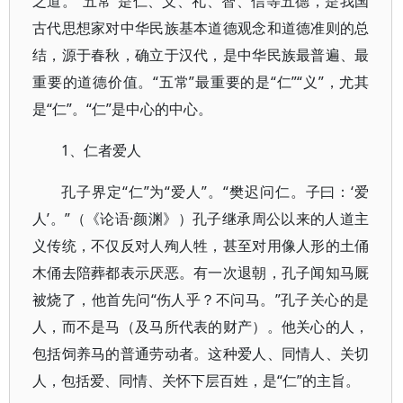
之道。“五常”是仁、义、礼、智、信等五德，是我国
古代思想家对中华民族基本道德观念和道德准则的总
结，源于春秋，确立于汉代，是中华民族最普遍、最
重要的道德价值。“五常”最重要的是“仁”“义”，尤其
是“仁”。“仁”是中心的中心。
1、仁者爱人
孔子界定“仁”为“爱人”。“樊迟问仁。子曰：‘爱
人’。”（《论语·颜渊》）孔子继承周公以来的人道主
义传统，不仅反对人殉人牲，甚至对用像人形的土俑
木俑去陪葬都表示厌恶。有一次退朝，孔子闻知马厩
被烧了，他首先问“伤人乎？不问马。”孔子关心的是
人，而不是马（及马所代表的财产）。他关心的人，
包括饲养马的普通劳动者。这种爱人、同情人、关切
人，包括爱、同情、关怀下层百姓，是“仁”的主旨。