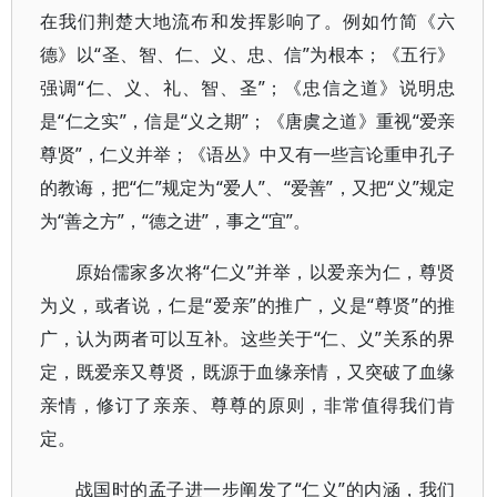
在我们荆楚大地流布和发挥影响了。例如竹简《六
德》以“圣、智、仁、义、忠、信”为根本；《五行》
强调“仁、义、礼、智、圣”；《忠信之道》说明忠
是“仁之实”，信是“义之期”；《唐虞之道》重视“爱亲
尊贤”，仁义并举；《语丛》中又有一些言论重申孔子
的教诲，把“仁”规定为“爱人”、“爱善”，又把“义”规定
为“善之方”，“德之进”，事之“宜”。
原始儒家多次将“仁义”并举，以爱亲为仁，尊贤
为义，或者说，仁是“爱亲”的推广，义是“尊贤”的推
广，认为两者可以互补。这些关于“仁、义”关系的界
定，既爱亲又尊贤，既源于血缘亲情，又突破了血缘
亲情，修订了亲亲、尊尊的原则，非常值得我们肯
定。
战国时的孟子进一步阐发了“仁义”的内涵，我们