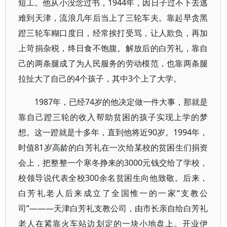
短工。他从小没念过书，1944年，因日子过不下去逃
难到天津，流浪几年后当上了三轮车夫。靠起早贪黑
蹬三轮车糊口度日，经常挨打受骂，让人欺负，再加
上苛捐杂税，终日食不饱腹。解放后的白芳礼，靠自
己的两条腿成了为人民服务的劳动模范，也靠两条腿
拉扯大了自己的4个孩子，其中3个上了大学。
1987年，已经74岁的他决定做一件大事，那就是
靠自己蹬三轮的收入帮助贫困的孩子实现上学的梦
想。这一蹬就是十多年，直到他将近90岁。1994年，
时值81岁高龄的白芳礼在一次给某校的贫困生们捐资
会上，把整整一个寒冬挣来的3000元钱交给了学校，
校领导说代表全校300余名贫困生向他致敬。后来，
白芳礼老人后来成立了全国惟一的一家“支教公
司”———天津白芳礼支教公司，由市长亲自给白芳礼
老人在紧靠火车站边划定的一块小地盘上。开业伊