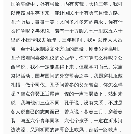
国的夹缝中，外有强敌，内有灾荒，大约三年，我可
以使该国生存下来，能让国民个个有勇气且懂方略。
孔子听后，微微一笑；又问多才多艺的冉求，你有什
么打算呢？冉求说，若有一个方圆六七十里或五六十
里的小国请我去治理，三年时间，我可以使人人富
裕，至于礼乐制度文化方面的建设，则要另请高明。
孔子接着问喜爱礼仪的公西华，你打算怎么样呢？公
西华说，我不一定能拿得下来，但愿学习而已。宗庙
祭祀活动，国与国间的外交盟会之事，我愿穿礼服戴
礼帽，做个司仪。孔子问曾参的父亲曾点，你怎么样
呢？曾点弹瑟正近尾声，铿的一声把瑟放下，站起来
说，我与他们三位不同。孔子说，没有关系，不过是
各人说自己的志向而已。曾点说：暮春三月，穿着春
装，与五六个青年同学，六七个孩子，一道在沂水河
边洗澡，又到祈雨的舞雩台上吹风，然后一路歌声，