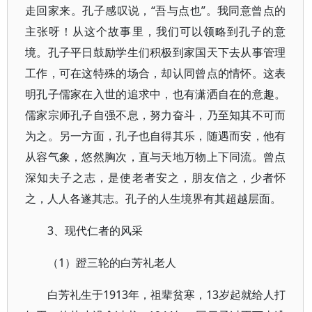
走回家来。孔子感叹说，“吾与点也”。我同意曾点的
主张呀！从这个故事里，我们可以领略到孔子的意
境。孔子平日鼓励学生们积极到家国天下去从事管理
工作，可在这特殊的场合，却认同曾点的情怀。这表
明孔子儒家在入世的追求中，也有潇洒自在的意趣。
儒家宗师孔子自强不息，努力奋斗，乃至知其不可而
为之。另一方面，孔子也自得其乐，随遇而安，他有
从容气象，悠然胸次，直与天地万物上下同流。曾点
深知夫子之志，是使老者安之，朋友信之，少者怀
之，人人各遂其志。孔子的人生境界有其超越层面。
3、现代仁者的风采
（1）蹬三轮的白芳礼老人
白芳礼生于1913年，祖辈贫寒，13岁起就给人打