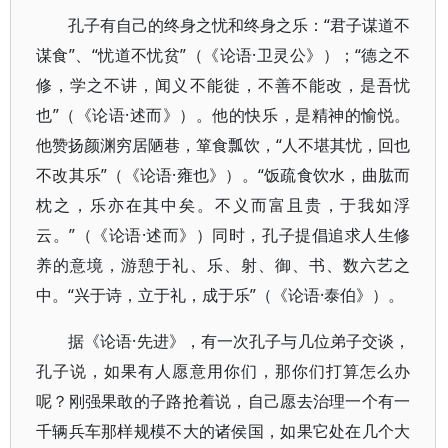
孔子有自己的终身之忧和终身之乐：“君子谋道不
谋食”、“忧道不忧贫”（《论语·卫灵公》）；“德之不
修，学之不讲，闻义不能徙，不善不能改，是吾忧
也”（《论语·述而》）。他的快乐，是精神的愉悦。
他赞扬颜渊穷居陋巷，箪食瓢饮，“人不堪其忧，回也
不改其乐”（《论语·雍也》）。“饭疏食饮水，曲肱而
枕之，乐亦在其中矣。不义而富且贵，于我如浮
云。”（《论语·述而》）同时，孔子提倡追求人生修
养的意境，游憩于礼、乐、射、御、书、数六艺之
中。“兴于诗，立于礼，成于乐”（《论语·泰伯》）。
据《论语·先进》，有一次孔子与几位弟子交谈，
孔子说，如果有人愿意用你们，那你们打算怎么办
呢？刚强果敢的子路抢着说，自己愿去治理一个有一
千辆兵车那样规模不大的诸侯国，如果它处在几个大