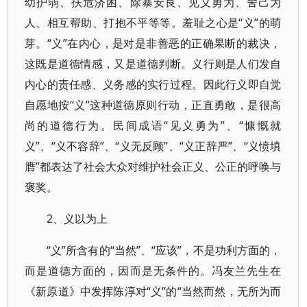
幼护弱、扶危济困、除暴安良、见义勇为、舍己为
人、相互帮助、打抱不平等等。羞耻之心是“义”的萌
芽。“义”在内心，是对是非善恶的正确果断的裁决，
这既是道德情感，又是道德判断。义行则是人们发自
内心的责任感、义务感的实行过程。因此行义即自觉
自愿地按“义”这种道德原则行动，正直勇敢，是很高
尚的道德行为。民间成语“见义勇为”、“慷慨就
义”、“义不容辞”、“义无反顾”、“义正辞严”、“义愤填
膺”都表达了社会大众对维护社会正义、公正的呼唤与
褒奖。
2、义以为上
“义”所含有的“当然”、“应该”，不是功利方面的，
而是道德方面的，因而是无条件的。冯友兰先生在
《新原道》中发挥陈淳对“义”的“当然而然，无所为而