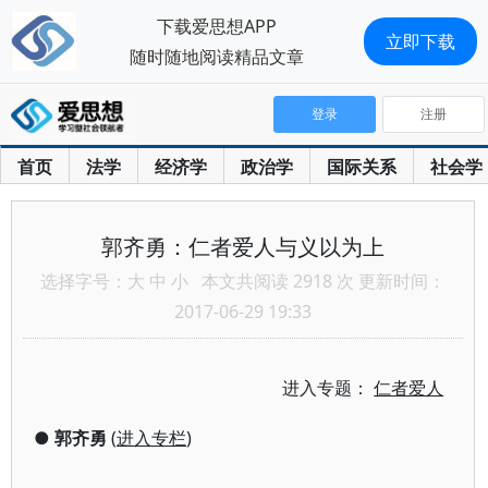
下载爱思想APP
立即下载
随时随地阅读精品文章
登录
注册
首页
法学
经济学
政治学
国际关系
社会学
郭齐勇：仁者爱人与义以为上
选择字号：
大
中
小
本文共阅读 2918 次 更新时间：
2017-06-29 19:33
进入专题：
仁者爱人
●
郭齐勇
(
进入专栏
)