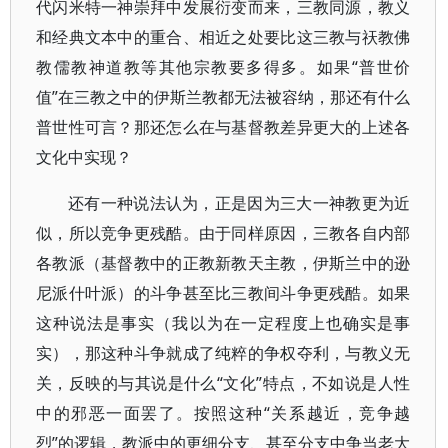
代闪米特一神崇拜中发展衍变而来，三教同源，教义
和经典文本中的重合、相近之处要比这三教与祆教佛
教儒教神道教等其他宗教要多得多。如果“普世价
值”在三教之中的伊斯兰教都无法被容纳，那还有什么
普世性可言？那还怎么在与基督教差异更大的上述各
文化中实现？
还有一种说法认为，正是因为三大一神教更为近
似，所以竞争更残酷。由于同样原因，三教各自内部
各教派（基督教中的正教新教天主教，伊斯兰中的逊
尼派什叶派）的斗争甚至比三教间斗争更残酷。如果
这种说法是事实（我以为在一定程度上也确实是事
实），那这种斗争就成了纯粹的争权夺利，与教义无
关，反映的与其说是什么“文化”特点，不如说是人性
中的邪恶一面罢了。按照这种“关系越近，竞争越
烈”的逻辑，教派中的更细分支、甚至分支中争当老大