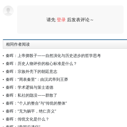
请先
登录
后发表评论～
评论
相同作者阅读
秦晖：上帝掷骰子——自然演化与历史进步的哲学思考
秦晖：历史人物评价的核心标准是什么？
秦晖：宗族外壳下的朝廷意志
秦晖：“周表秦里“：由汉武帝到王莽
秦晖：学术逻辑与策士道德
秦晖：私社的隐没——群散了
秦晖：“个人的整合”与“传统的整体”
秦晖：“无为躺平，绝仁弃义”
秦晖：传统文化是什么？
秦晖：“帝国后遗症”