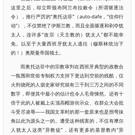
这里之后，却立即颁布阿兰布拉敕令（所谓驱逐法
令），推行严厉的“奥托达菲”（auto-dafe，“信仰行
动”），不仅禁绝了伊斯兰教，而且全面驱逐和剥夺犹
太人，连许多“改宗（天主教的）犹太人”都不能幸
免。以至于大量西班牙犹太人逃往（穆斯林统治下
的！）奥斯曼帝国领土。
而奥托达菲中的宗教审判在西班牙典型的政教合
一氛围和世俗专制权力支持下更达到空前的残酷，仅
火刑烧死的人据史家研究就有三千到三万之间的不同
数字，即便其中最小的估计也令人毛骨悚然。还有十
倍于此的人被戴上尖顶高帽游街示众、在群众大会批
斗受尽凌辱——我国文革时的那一套原来也是拐弯抹
角以此为源头之一的。遭受这种残害的，不仅有摩尔
人犹太人这类“异教徒”，还有更多的基督教内“异