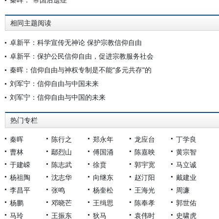
相同主题阅读
卓新平：科学宣传无神论 保护宗教信仰自由
卓新平：保护公民信仰自由，促进宗教服务社会
秦晖：信仰自由与神权专制是不能“多元共存”的
刘军宁：信仰自由与中国未来
刘军宁：信仰自由与中国的未来
热门专栏
秦晖
陈行之
郑永年
龙应台
丁学良
曹林
鄢烈山
傅国涌
陈嘉映
黄宗智
于建嵘
陈志武
徐贲
郭宇宽
马立诚
杨祖陶
沈志华
向继东
赵汀阳
戴建业
李昌平
张鸣
杨奎松
王海光
周濂
杨鹏
邓晓芒
王缉思
陈奉孝
郭世佑
马玲
王振东
狄马
袁伟时
史啸虎