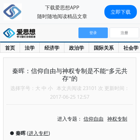
下载爱思想APP
立即下载
随时随地阅读精品文章
登录
注册
首页
法学
经济学
政治学
国际关系
社会学
秦晖：信仰自由与神权专制是不能“多元共
存”的
选择字号：
大
中
小
本文共阅读 23101 次 更新时间：
2017-06-25 12:57
进入专题：
信仰自由
神权专制
●
秦晖
(
进入专栏
)