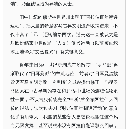
端”、乃至被诬指为异端的人士。
而中世纪的穆斯林世界却出现了“阿拉伯百年翻译
运动”，把大量的希腊罗马古典文明遗产吸纳进来，不
仅丰富了自己，还转输给西欧。过去这一直被认为是
对欧洲结束中世纪的（人文）复兴运动（以前被画蛇
添足地译为“文艺复兴”）有关键意义。
近年来国际中世纪史潮流有所改变，“罗马派”逐
渐取代了“日耳曼派”的主流地位，前者对“日耳曼蛮族
毁灭罗马文明导致一片黑暗”之成说提出修正，凸显罗
马因素在中古早期的存在和罗马-中世纪的连续性继承
性一面，否认古典传统完全“中断”后全靠阿拉伯人回
传的说法，认为过去对“阿拉伯百年翻译运动”的意义
似乎有所夸大。我国的某些妄人更敏锐地抓住这个风
向无限发挥，甚至说根本没有阿拉伯翻译那么回事，