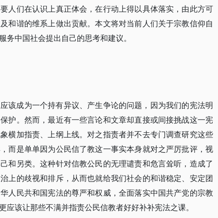
需要人们在认识上真正体会，在行动上得以具体落实，由此方可
定及和谐的维系上做出贡献。本文将对当前人们关于宗教信仰自
服务中国社会提出自己的思考和建议。
不应该成为一个持有异议、产生争论的问题，因为我们的宪法明
的保护。然而，最近有一些言论和文章却直接或间接挑战这一宪
现象横加指责、上纲上线。对之指责者并不去专门调查研究这些
样，而是单单因为公民信了教这一事实本身就对之严厉批评，视
异己和另类。这种针对信教公民的无理谴责和危言耸听，造成了
政治上的歧视和排斥，从而也就给我们社会的和谐稳定、安定团
中华人民共和国宪法的尊严和权威，全面落实中国共产党的宗教
更应该让那些不满并指责公民信教者好好补补宪法之课。