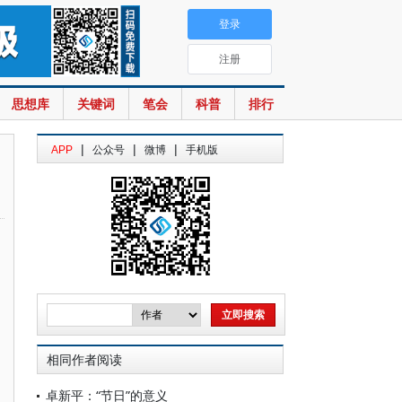
登录
注册
思想库
关键词
笔会
科普
排行
|
|
|
APP
公众号
微博
手机版
相同作者阅读
卓新平：“节日”的意义