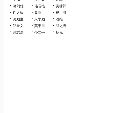
葛剑雄
储昭根
吴稼祥
许之远
袁刚
杨小凯
吴励生
朱学勤
潘维
郑秉文
莫于川
羽之野
谢志浩
孙立平
杨光