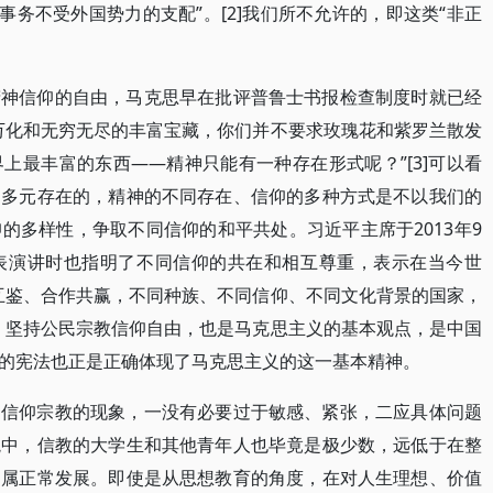
事务不受外国势力的支配”。[2]我们所不允许的，即这类“非正
精神信仰的自由，马克思早在批评普鲁士书报检查制度时就已经
万化和无穷无尽的丰富宝藏，你们并不要求玫瑰花和紫罗兰散发
上最丰富的东西——精神只能有一种存在形式呢？”[3]可以看
即多元存在的，精神的不同存在、信仰的多种方式是不以我们的
的多样性，争取不同信仰的和平共处。习近平主席于2013年9
表演讲时也指明了不同信仰的共在和相互尊重，表示在当今世
互鉴、合作共赢，不同种族、不同信仰、不同文化背景的国家，
，坚持公民宗教信仰自由，也是马克思主义的基本观点，是中国
的宪法也正是正确体现了马克思主义的这一基本精神。
了信仰宗教的现象，一没有必要过于敏感、紧张，二应具体问题
境中，信教的大学生和其他青年人也毕竟是极少数，远低于在整
仍属正常发展。即使是从思想教育的角度，在对人生理想、价值