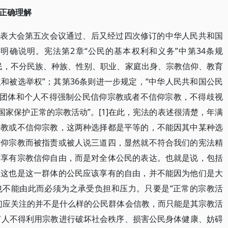
正确理解
民代表大会第五次会议通过、后又经过四次修订的中华人民共和国
明确说明。宪法第2章“公民的基本权利和义务”中第34条规
民，不分民族、种族、性别、职业、家庭出身、宗教信仰、教育
和被选举权”；其第36条则进一步规定，“中华人民共和国公民
会团体和个人不得强制公民信仰宗教或者不信仰宗教，不得歧视
国家保护正常的宗教活动”。[1]在此，宪法的表述很清楚，年满
宗教或不信仰宗教，这两种选择都是平等的，不能因其中某种选
信仰宗教而被指责或被人说三道四，显然就不符合我们的宪法精
才享有宗教信仰自由，而是对全体公民的表达。也就是说，包括
，这也是这一群体的公民应该享有的自由，并不能因为他们是大
也不能由此而必须为之承受负担和压力。只要是“正常的宗教活
们应关注的并不是什么样的公民群体会信教，而只能是其宗教活
任何人不得利用宗教进行破坏社会秩序、损害公民身体健康、妨碍