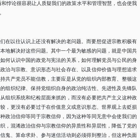
盾和悖论很容易让人质疑我们的政策水平和管理智慧，也会使我
。
我们在以往认识上还没有解决的老问题。而要想促进宗教积极有
根本地解决好这些问题。其中一个最为敏感的问题，就是中国共
于如何认识中国的政党与宪法的关系，如何理解党员与公民的身
的政治与宗教、意识形态与社会存在、以及信仰价值与理想追求
坚持共产党员不能信教，主要应是从党的组织内部教育、整顿这
员的组织纪律、保持党组织自身的政治纯洁性、先进性及先锋队
是从组织系统和纪检层面来抓的，而没有必要把共产主义这种政
比较，更没有必要过于在价值意义或意识形态、世界观上去贬损
这种政治信仰等同于宗教信仰，因为这种等同无意中会使我们的
组织，混淆政治信仰与宗教信仰的异质性和异层性，降低了党的
神信鬼、算命求卦、参与迷信活动则必须得到整治，但这种负面