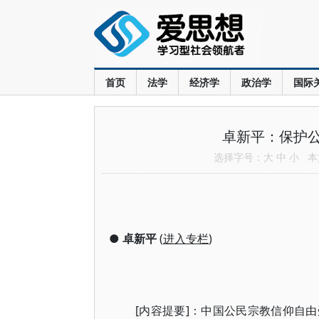
首页
法学
经济学
政治学
国际
卓新平：保护
选择字号：
大
中
小
本文
●
卓新平
(
进入专栏
)
[内容提要]：中国公民宗教信仰自