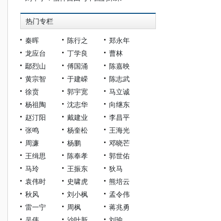
热门专栏
秦晖
陈行之
郑永年
龙应台
丁学良
曹林
鄢烈山
傅国涌
陈嘉映
黄宗智
于建嵘
陈志武
徐贲
郭宇宽
马立诚
杨祖陶
沈志华
向继东
赵汀阳
戴建业
李昌平
张鸣
杨奎松
王海光
周濂
杨鹏
邓晓芒
王缉思
陈奉孝
郭世佑
马玲
王振东
狄马
袁伟时
史啸虎
熊培云
秋风
刘小枫
孟令伟
雷一宁
周枫
蒋兆勇
吴伟
沙叶新
刘瑜