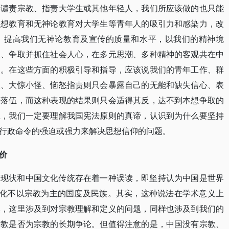
要谴责宗教、指责大学生或其他年轻人，我们所应该做的也只能
理想教育和无神论教育对大学生等青年人的吸引力和感染力，改
，提高我们无神论教育及宣传的质量和水平，以我们的精神境
人、争取并抓住社会人心，在多元思潮、多种精神的客观共在中
力。在这些方面的积极引导和指导，应该说我们的青年工作、群
人、大惊小怪、恼怒指责则只会暴露自己的无能和缺失信心、表
经落伍，而这种表现的结果则只会适得其反，达不到本想争取的
上，我们一定要理解我国宪法原则的真谛，认识到为什么要坚持
行政命令的强迫或强力来解决思想信仰的问题。
价
会现状和中国文化传统存在着一种误读，即坚持认为中国是世界
文化不以宗教为主的国度及民族。其实，这种说法在学术意义上
然，这里涉及到对宗教理解和定义的问题，同样也涉及到我们的
儒教是否为宗教的长期争论。但值得注意的是，中国没有宗教、