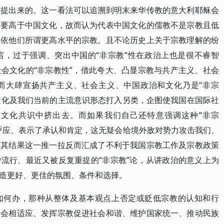
所提出来的。这一看法可以追溯到明末来华传教的意大利耶稣会
教要高于中国文化，故而认为代表中国文化的儒教不是宗教且低
皈依他们所谓更高水平的宗教。且不论历史上关于宗教理解的纷
言，过于强调、突出中国的“非宗教”性在政治上也是很不睿智
会文化的“非宗教性”，借此夸大、凸显宗教与共产主义、社会
而大肆宣扬共产主义、社会主义、中国政治和文化乃是“非宗
会文化及我们当前的主流意识形态打入另类，企图使我国在国际社
文化共识中挤出去。而如果我们自己还特意强调这种“非宗
呼应、表示了承认和肯定，这无疑会给境外敌对势力攻击我们、
，其结果这一推一拉反而汇成了不利于我国宗教工作及宗教政策
流行、最近又被反复重提的“非宗教”论，从讲政治的意义上为
造更好、更佳的氛围、条件和选择。
如何办，那种从整体及基本观点上否定或贬低宗教的认知和行
社会相适应、发挥宗教促进社会和谐、维护国家统一、推动民族