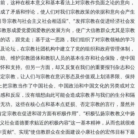
目前，这种在根本意义和基本看法上对宗教作负面之论的意向，
造成了矛盾和悖论，使人们对我们宗教政策的依据和意向会产生
引导宗教与社会主义社会相适应”、“发挥宗教在促进经济社会发
宗教形成爱党爱国爱教的发展方向，使广大信教群众尤其是宗教
党的话，跟党走；基于这一思路，我们组织了对宗教领袖的学习
班及论坛，在宗教社团机构中建立了党的组织和政府管理体制，
资助、维护宗教团体和教职人员的基本生存和社会保险，使中国
关怀和支持。但另一方面，却又反复在我们的重要报刊杂志和公
否定宗教，让人们与宗教在意识形态及价值观上划清界限、保持
上把宗教当作了中国社会、中国政治和中国文化的另类或对立
情感和反应，没有细想由此可能会造成宗教界与我们的生分和隔
劳无功。这些在核心点和基本点贬损、否定宗教的言行，显然并
肯定宗教在促进和谐方面有积极作用”、“积极弘扬宗教教义中扬
义社会道德要求贴近的积极内容”这一基本精神，从而也就很难
作贡献”、实现“使信教群众在全面建设小康社会的宏伟目标下最