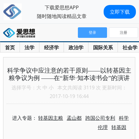
下载爱思想APP
立即下载
随时随地阅读精品文章
登录
注册
首页
法学
经济学
政治学
国际关系
社会学
科学争议中应注意的若干原则——以转基因主
粮争议为例 ——在“新华·知本读书会”的演讲
选择字号：
大
中
小
本文共阅读 3119 次 更新时间：
2017-10-19 16:44
进入专题：
转基因主粮
孟山都
跨国公司专利
科学
伦理
转基因