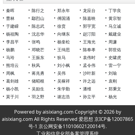
秦晖
陈行之
郑永年
龙应台
丁学良
曹林
鄢烈山
傅国涌
陈嘉映
黄宗智
于建嵘
陈志武
徐贲
郭宇宽
马立诚
杨祖陶
沈志华
向继东
赵汀阳
戴建业
李昌平
张鸣
杨奎松
王海光
周濂
杨鹏
邓晓芒
王缉思
陈奉孝
郭世佑
马玲
王振东
狄马
袁伟时
史啸虎
熊培云
秋风
刘小枫
孟令伟
雷一宁
周枫
蒋兆勇
吴伟
沙叶新
刘瑜
葛剑雄
储昭根
吴稼祥
许之远
袁刚
杨小凯
吴励生
朱学勤
潘维
郑秉文
莫于川
羽之野
谢志浩
孙立平
杨光
Powered by aisixiang.com Copyright © 2026 by
aisixiang.com All Rights Reserved 爱思想 京ICP备12007865
号-1 京公网安备11010602120014号.
工业和信息化部备案管理系统