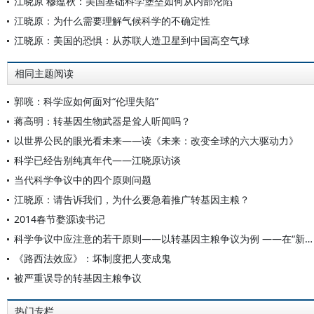
江晓原 穆蕴秋：美国基础科学堡垒如何从内部沦陷
江晓原：为什么需要理解气候科学的不确定性
江晓原：美国的恐惧：从苏联人造卫星到中国高空气球
相同主题阅读
郭喨：科学应如何面对“伦理失陷”
蒋高明：转基因生物武器是耸人听闻吗？
以世界公民的眼光看未来——读《未来：改变全球的六大驱动力》
科学已经告别纯真年代——江晓原访谈
当代科学争议中的四个原则问题
江晓原：请告诉我们，为什么要急着推广转基因主粮？
2014春节婺源读书记
科学争议中应注意的若干原则——以转基因主粮争议为例 ——在“新华·知本读书会”的演讲
《路西法效应》：坏制度把人变成鬼
被严重误导的转基因主粮争议
热门专栏