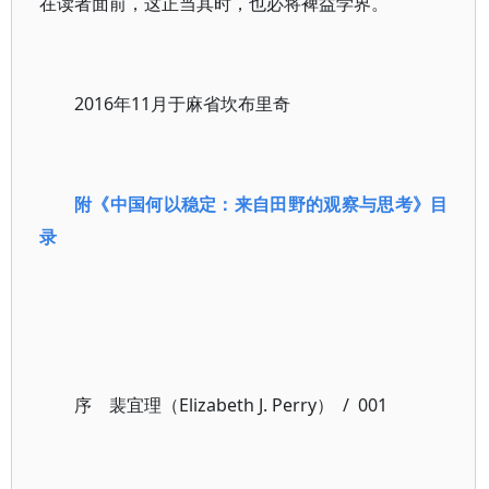
在读者面前，这正当其时，也必将裨益学界。
2016年11月于麻省坎布里奇
附《中国何以稳定：来自田野的观察与思考》目
录
序 裴宜理（Elizabeth J. Perry） / 001