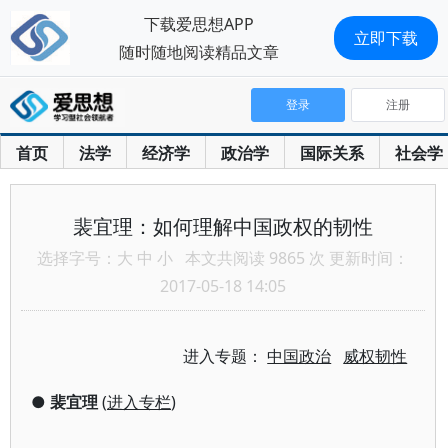
下载爱思想APP
立即下载
随时随地阅读精品文章
登录
注册
首页
法学
经济学
政治学
国际关系
社会学
裴宜理：如何理解中国政权的韧性
选择字号：
大
中
小
本文共阅读 9865 次 更新时间：
2017-05-18 14:05
进入专题：
中国政治
威权韧性
●
裴宜理
(
进入专栏
)