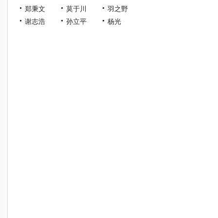
郑秉文
莫于川
羽之野
谢志浩
孙立平
杨光