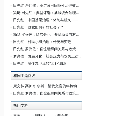
田先红 严启航：基层政府回应性治理效能提升逻辑与机制——以12345政务服务热线为考察对象
梁琦 田先红：典型评选：县域统合治理的实践逻辑与优化路径
田先红：中国基层治理：体制与机制——条块关系的分析视角
田先红：政党如何引领社会？ *
杨华 罗兴佐：阶层分化、资源动员与村级贿选现象
田先红：村民小组治理：传统与变迁
田先红 罗兴佐：官僚组织间关系与政策的象征性执行
罗兴佐：阶层分化、社会压力与农民上访——基于浙江D镇的调查
田先红：堵住农地流转“套补”漏洞
相同主题阅读
康文林 高帅奇 李翀：清代文官的年龄动态研究（1830—1911）
田先红 罗兴佐：官僚组织间关系与政策的象征性执行
热门专栏
秦晖
陈行之
郑永年