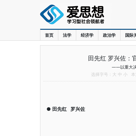
首页
法学
经济学
政治学
国际
田先红 罗兴佐：
——以重大
选择字号：
大
中
小
本文
●
田先红
罗兴佐