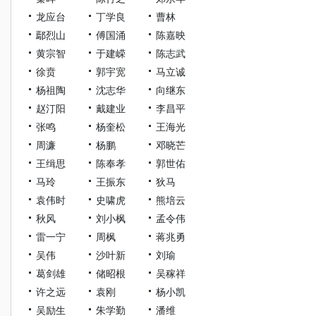
龙应台
丁学良
曹林
鄢烈山
傅国涌
陈嘉映
黄宗智
于建嵘
陈志武
徐贲
郭宇宽
马立诚
杨祖陶
沈志华
向继东
赵汀阳
戴建业
李昌平
张鸣
杨奎松
王海光
周濂
杨鹏
邓晓芒
王缉思
陈奉孝
郭世佑
马玲
王振东
狄马
袁伟时
史啸虎
熊培云
秋风
刘小枫
孟令伟
雷一宁
周枫
蒋兆勇
吴伟
沙叶新
刘瑜
葛剑雄
储昭根
吴稼祥
许之远
袁刚
杨小凯
吴励生
朱学勤
潘维