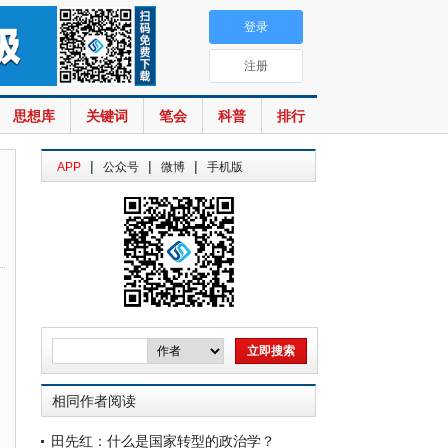
登录
注册
思想库
关键词
笔会
科普
排行
|
|
|
APP
公众号
微博
手机版
相同作者阅读
田先红：什么是国家转型的政治学？